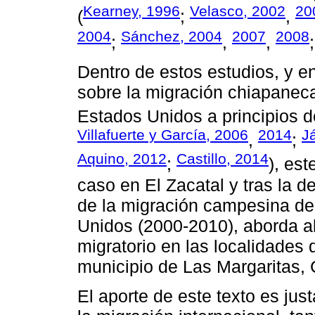
Kearney, 1996
Velasco, 2002
20
(
;
,
2004
Sánchez, 2004
2007
2008
;
,
,
Dentro de estos estudios, y e
sobre la migración chiapaneca
Estados Unidos a principios de
Villafuerte y García, 2006
2014
J
,
;
Aquino, 2012
Castillo, 2014
;
), est
caso en El Zacatal y tras la d
de la migración campesina de
Unidos (2000-2010), aborda a
migratorio en las localidades d
municipio de Las Margaritas, 
El aporte de este texto es ju