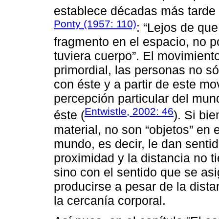
establece décadas más tarde
Ponty (1957: 110)
: “Lejos de qu
fragmento en el espacio, no p
tuviera cuerpo”. El movimient
primordial, las personas no s
con éste y a partir de este m
percepción particular del mun
Entwistle, 2002: 46
éste (
). Si bi
material, no son “objetos” en e
mundo, es decir, le dan sentid
proximidad y la distancia no t
sino con el sentido que se as
producirse a pesar de la distan
la cercanía corporal.