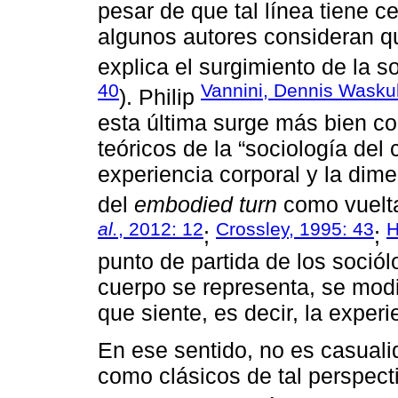
pesar de que tal línea tiene c
algunos autores consideran q
explica el surgimiento de la so
40
Vannini, Dennis Wasku
). Philip
esta última surge más bien co
teóricos de la “sociología del
experiencia corporal y la dime
del
embodied turn
como vuelta 
al.
, 2012: 12
Crossley, 1995: 43
H
;
;
punto de partida de los soció
cuerpo se representa, se modif
que siente, es decir, la experi
En ese sentido, no es casual
como clásicos de tal perspect