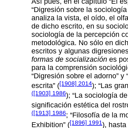
Así pues, en el capítulo “El e
“Digresión sobre la sociología
analiza la vista, el oído, el ol
de dicho escrito, en su sociol
sociología de la percepción co
metodológica. No sólo en dich
escritos y algunas digresione
formas de socialización
es pos
para la comprensión sociológi
“Digresión sobre el adorno” y
[1908] 2014
escrita” (
); “Las gra
([1903] 1986
); “La sociología d
significación estética del rost
([1913] 1986
; “Filosofía de la m
[1896] 1991
Exhibition” (
), hasta