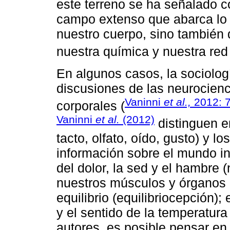
este terreno se ha señalado c
campo extenso que abarca lo 
nuestro cuerpo, sino también d
nuestra química y nuestra red
En algunos casos, la sociologí
discusiones de las neurocienc
Vaninni
et al.,
2012: 
corporales (
Vaninni
et al.
(2012)
distinguen en
tacto, olfato, oído, gusto) y l
información sobre el mundo in
del dolor, la sed y el hambre 
nuestros músculos y órganos (
equilibrio (equilibriocepción);
y el sentido de la temperatura
autores, es posible pensar en