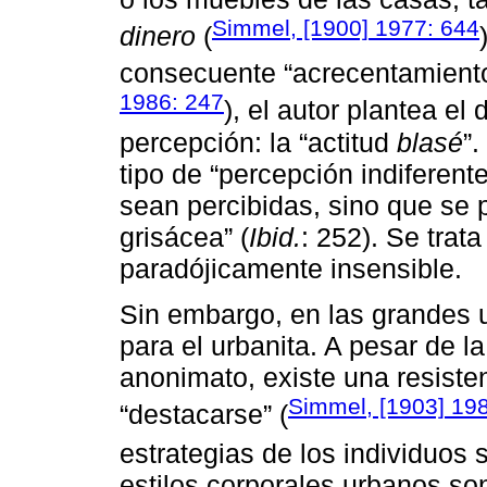
Simmel, [1900] 1977: 644
dinero
(
consecuente “acrecentamiento 
1986: 247
), el autor plantea el
percepción: la “actitud
blasé
”
tipo de “percepción indiferent
sean percibidas, sino que se
grisácea” (
Ibid.
: 252). Se trat
paradójicamente insensible.
Sin embargo, en las grandes 
para el urbanita. A pesar de l
anonimato, existe una resistenc
Simmel, [1903] 19
“destacarse” (
estrategias de los individuos 
estilos corporales urbanos son