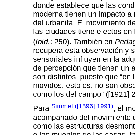
donde establece que las condi
moderna tienen un impacto a ni
del urbanita. El movimiento d
las ciudades tiene efectos en
(
Ibid.
: 250). También en
Pedag
recupera esta observación y s
sensoriales influyen en la adq
de percepción que tienen un 
son distintos, puesto que “en
movidos, esto es, no son obs
como los del campo” ([1921] 2
Simmel ([1896] 1991)
Para
, el m
acompañado del movimiento de
como las estructuras desmont
o los muebles de las casas, t