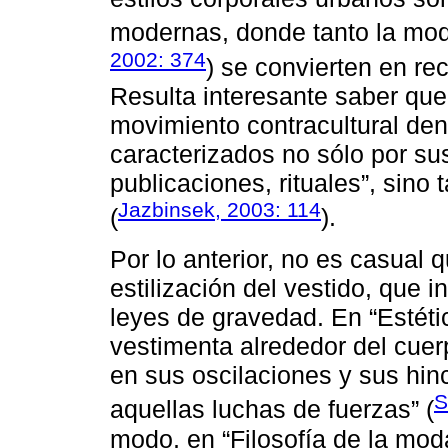
modernas, donde tanto la mod
2002: 374
) se convierten en rec
Resulta interesante saber que 
movimiento contracultural de
caracterizados no sólo por sus
publicaciones, rituales”, sino t
Jazbinsek, 2003: 114
(
).
Por lo anterior, no es casual
estilización del vestido, que i
leyes de gravedad. En “Estéti
vestimenta alrededor del cuer
en sus oscilaciones y sus hi
S
aquellas luchas de fuerzas” (
modo, en “Filosofía de la moda