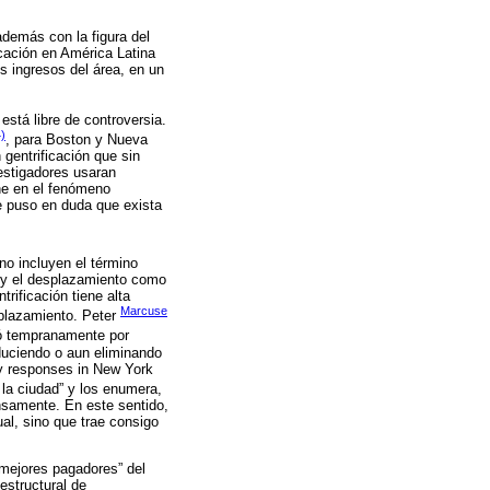
 además con la figura del
icación en América Latina
s ingresos del área, en un
está libre de controversia.
)
, para Boston y Nueva
gentrificación que sin
vestigadores usaran
ene en el fenómeno
ue puso en duda que exista
no incluyen el término
ón y el desplazamiento como
rificación tiene alta
Marcuse
splazamiento. Peter
ogó tempranamente por
educiendo o aun eliminando
cy responses in New York
 la ciudad” y los enumera,
ensamente. En este sentido,
ual, sino que trae consigo
“mejores pagadores” del
estructural de