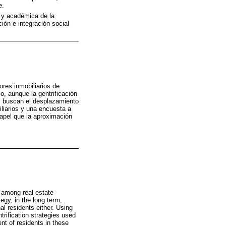
e.
 y académica de la
ión e integración social
ores inmobiliarios de
o, aunque la gentrificación
s buscan el desplazamiento
iliarios y una encuesta a
papel que la aproximación
e among real estate
tegy, in the long term,
al residents either. Using
ntrification strategies used
nt of residents in these