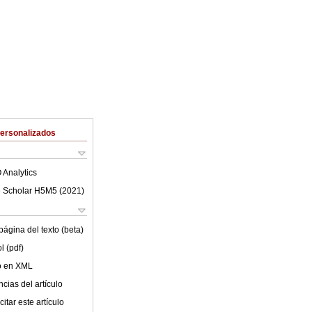
Personalizados
 Analytics
 Scholar H5M5 (
2021
)
ágina del texto (beta)
l (pdf)
lo en XML
cias del artículo
itar este artículo