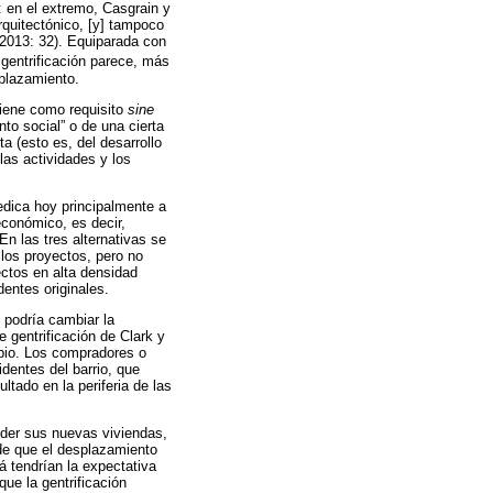
a: en el extremo, Casgrain y
rquitectónico, [y] tampoco
(2013: 32). Equiparada con
a gentrificación parece, más
splazamiento.
tiene como requisito
sine
to social” o de una cierta
a (esto es, del desarrollo
las actividades y los
edica hoy principalmente a
económico, es decir,
En las tres alternativas se
 los proyectos, pero no
ectos en alta densidad
dentes originales.
, podría cambiar la
e gentrificación de Clark y
mbio. Los compradores o
dentes del barrio, que
ltado en la periferia de las
nder sus nuevas viviendas,
de que el desplazamiento
 tendrían la expectativa
ue la gentrificación