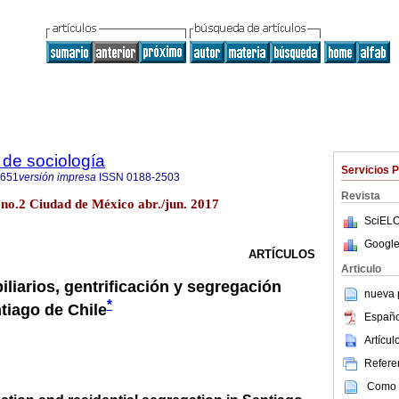
de sociología
Servicios 
0651
versión impresa
ISSN
0188-2503
Revista
 no.2 Ciudad de México abr./jun. 2017
SciELO
Google
ARTÍCULOS
Articulo
liarios, gentrificación y segregación
nueva p
*
tiago de Chile
Españo
Artícu
Referen
Como c