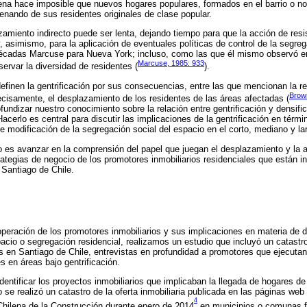
a hace imposible que nuevos hogares populares, formados en el barrio o no
drenando de sus residentes originales de clase popular.
amiento indirecto puede ser lenta, dejando tiempo para que la acción de res
, asimismo, para la aplicación de eventuales políticas de control de la segreg
écadas Marcuse para Nueva York; incluso, como las que él mismo observó e
Marcuse, 1985: 933
ervar la diversidad de residentes (
).
efinen la gentrificación por sus consecuencias, entre las que mencionan la re
Brow
recisamente, el desplazamiento de los residentes de las áreas afectadas (
ofundizar nuestro conocimiento sobre la relación entre gentrificación y densifi
acerlo es central para discutir las implicaciones de la gentrificación en térm
e modificación de la segregación social del espacio en el corto, mediano y la
jo es avanzar en la comprensión del papel que juegan el desplazamiento y la 
rategias de negocio de los promotores inmobiliarios residenciales que están i
 Santiago de Chile.
 operación de los promotores inmobiliarios y sus implicaciones en materia de
acio o segregación residencial, realizamos un estudio que incluyó un catastr
res en Santiago de Chile, entrevistas en profundidad a promotores que ejecuta
s en áreas bajo gentrificación.
dentificar los proyectos inmobiliarios que implicaban la llegada de hogares d
se realizó un catastro de la oferta inmobiliaria publicada en las páginas web P
4
Chilena de la Construcción durante enero de 2014
en municipios o comunas f