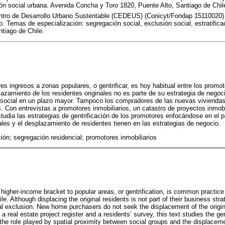
ón social urbana. Avenida Concha y Toro 1820, Puente Alto, Santiago de Chil
entro de Desarrollo Urbano Sustentable (CEDEUS) (Conicyt/Fondap 15110020)
. Temas de especialización: segregación social, exclusión social, estratificac
tiago de Chile.
s ingresos a zonas populares, o gentrificar, es hoy habitual entre los promot
lazamiento de los residentes originales no es parte de su estrategia de negoci
n social en un plazo mayor. Tampoco los compradores de las nuevas vivienda
s. Con entrevistas a promotores inmobiliarios, un catastro de proyectos inmob
estudia las estrategias de gentrificación de los promotores enfocándose en el 
ales y el desplazamiento de residentes tienen en las estrategias de negocio.
ción; segregación residencial; promotores inmobiliarios
 higher-income bracket to popular areas, or gentrification, is common practic
e. Although displacing the original residents is not part of their business stra
ial exclusion. New home purchasers do not seek the displacement of the origin
a real estate project register and a residents’ survey, this text studies the ge
the role played by spatial proximity between social groups and the displaceme