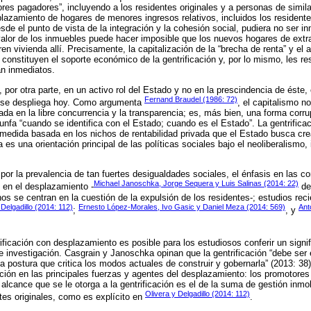
res pagadores”, incluyendo a los residentes originales y a personas de simila
lazamiento de hogares de menores ingresos relativos, incluidos los residentes
de el punto de vista de la integración y la cohesión social, pudiera no ser in
l valor de los inmuebles puede hacer imposible que los nuevos hogares de extr
en vivienda allí. Precisamente, la capitalización de la “brecha de renta” y el
 constituyen el soporte económico de la gentrificación y, por lo mismo, les re
n inmediatos.
 por otra parte, en un activo rol del Estado y no en la prescindencia de éste
Fernand Braudel (1986: 72)
e se despliega hoy. Como argumenta
, el capitalismo n
a en la libre concurrencia y la transparencia; es, más bien, una forma corr
iunfa “cuando se identifica con el Estado; cuando es el Estado”. La gentrific
 medida basada en los nichos de rentabilidad privada que el Estado busca cre
 es una orientación principal de las políticas sociales bajo el neoliberalismo, 
 por la prevalencia de tan fuertes desigualdades sociales, el énfasis en las c
Michael Janoschka, Jorge Sequera y Luis Salinas (2014: 22)
o en el desplazamiento -
de
nos se centran en la cuestión de la expulsión de los residentes-; estudios rec
 Delgadillo (2014: 112)
Ernesto López-Morales, Ivo Gasic y Daniel Meza (2014: 569)
Ant
;
, y
ificación con desplazamiento es posible para los estudiosos conferir un signi
 de investigación. Casgrain y Janoschka opinan que la gentrificación “debe se
na postura que critica los modos actuales de construir y gobernarla” (2013: 38
ción en las principales fuerzas y agentes del desplazamiento: los promotores i
 alcance que se le otorga a la gentrificación es el de la suma de gestión inmob
Olivera y Delgadillo (2014: 112)
es originales, como es explícito en
.