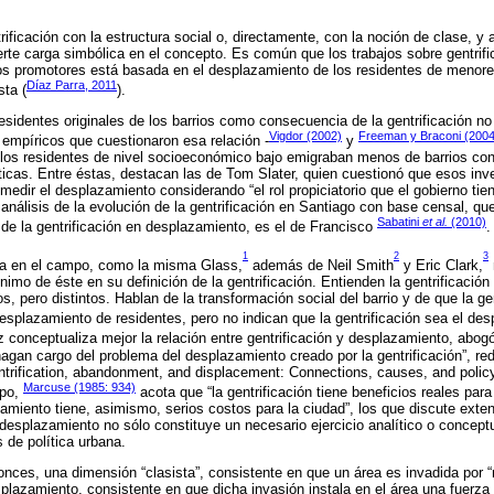
rificación con la estructura social o, directamente, con la noción de clase, y
uerte carga simbólica en el concepto. Es común que los trabajos sobre gentrif
os promotores está basada en el desplazamiento de los residentes de menore
Díaz Parra, 2011
sta (
).
sidentes originales de los barrios como consecuencia de la gentrificación no 
Vigdor (2002)
Freeman y Braconi (2004
 empíricos que cuestionaron esa relación -
y
los residentes de nivel socioeconómico bajo emigraban menos de barrios con 
ríticas. Entre éstas, destacan las de Tom Slater, quien cuestionó que esos in
 medir el desplazamiento considerando “el rol propiciatorio que el gobierno ti
 análisis de la evolución de la gentrificación en Santiago con base censal, q
Sabatini
et al.
(2010)
de la gentrificación en desplazamiento, es el de Francisco
.
1
2
3
cia en el campo, como la misma Glass,
además de Neil Smith
y Eric Clark,
nimo de éste en su definición de la gentrificación. Entienden la gentrificaci
 pero distintos. Hablan de la transformación social del barrio y de que la gent
desplazamiento de residentes, pero no indican que la gentrificación sea el de
ez conceptualiza mejor la relación entre gentrificación y desplazamiento, ab
hagan cargo del problema del desplazamiento creado por la gentrificación”, r
ntrification, abandonment, and displacement: Connections, causes, and poli
Marcuse (1985: 934)
mpo,
acota que “la gentrificación tiene beneficios reales para
amiento tiene, asimismo, serios costos para la ciudad”, los que discute ext
e desplazamiento no sólo constituye un necesario ejercicio analítico o concept
 de política urbana.
ntonces, una dimensión “clasista”, consistente en que un área es invadida por 
esplazamiento, consistente en que dicha invasión instala en el área una fuerza 