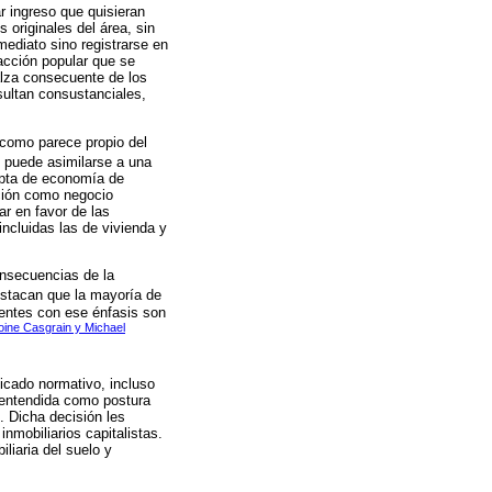
r ingreso que quisieran
 originales del área, sin
mediato sino registrarse en
acción popular que se
 alza consecuente de los
sultan consustanciales,
, como parece propio del
o puede asimilarse a una
upta de economía de
ación como negocio
ar en favor de las
incluidas las de vivienda y
onsecuencias de la
stacan que la mayoría de
ientes con ese énfasis son
oine Casgrain y Michael
ficado normativo, incluso
r entendida como postura
). Dicha decisión les
nmobiliarios capitalistas.
iliaria del suelo y