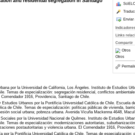
cation and residential segregation in Santiago
SciELO
Traduc
Enviar 
Indicadore
Links rela
Compartir
Otros
Otros
Permali
rbana por la Universidad de California, Los Ángeles. Instituto de Estudios Urb
ile. Temas de especialización: segregación residencial, conflictos ambientale
l Comendador 1916, Providencia, Santiago de Chile.
y Estudios Urbanos por la Pontificia Universidad Católica de Chile. Escuela d
lica de Chile. Temas de especialización: políticas públicas de vivienda, barrio
 cohesión social urbana; pobreza urbana. Avenida Vicuña Mackenna 4648, Macul
Sociales por la Universidad Nacional de Quilmes. Instituto de Estudios Urban
ile. Temas de especialización: modernizaciones autoritarias, suburbanización
zaciones postautoritarias y violencia urbana. El Comendador 1916, Providenci
 por la Pontificia Universidad Católica de Chile. Temas de especialización: 