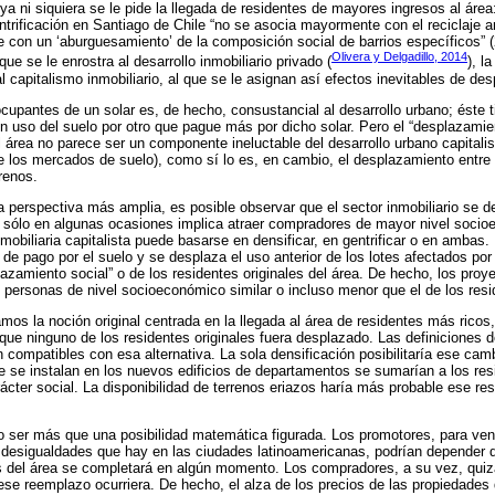
n ya ni siquiera se le pide la llegada de residentes de mayores ingresos al áre
trificación en Santiago de Chile “no se asocia mayormente con el reciclaje a
con un ‘aburguesamiento’ de la composición social de barrios específicos” 
Olivera y Delgadillo, 2014
ue se le enrostra al desarrollo inmobiliario privado (
), l
l capitalismo inmobiliario, al que se le asignan así efectos inevitables de de
cupantes de un solar es, de hecho, consustancial al desarrollo urbano; éste 
un uso del suelo por otro que pague más por dicho solar. Pero el “desplazamien
 área no parece ser un componente ineluctable del desarrollo urbano capitalist
 los mercados de suelo), como sí lo es, en cambio, el desplazamiento entre 
renos.
a perspectiva más amplia, es posible observar que el sector inmobiliario se d
ue sólo en algunas ocasiones implica atraer compradores de mayor nivel socio
nmobiliaria capitalista puede basarse en densificar, en gentrificar o en ambas. 
e pago por el suelo y se desplaza el uso anterior de los lotes afectados por
zamiento social” o de los residentes originales del área. De hecho, los proy
n personas de nivel socioeconómico similar o incluso menor que el de los resi
amos la noción original centrada en la llegada al área de residentes más ricos
que ninguno de los residentes originales fuera desplazado. Las definiciones d
 compatibles con esa alternativa. La sola densificación posibilitaría ese ca
e se instalan en los nuevos edificios de departamentos se sumarían a los resi
cter social. La disponibilidad de terrenos eriazos haría más probable ese resu
o ser más que una posibilidad matemática figurada. Los promotores, para ve
s desigualdades que hay en las ciudades latinoamericanas, podrían depender 
es del área se completará en algún momento. Los compradores, a su vez, quizá
ese reemplazo ocurriera. De hecho, el alza de los precios de las propiedades q