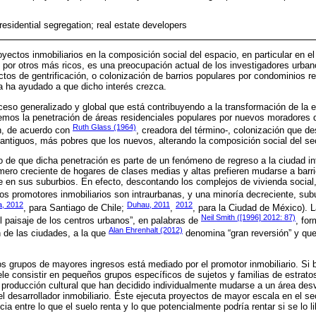
 residential segregation; real estate developers
oyectos inmobiliarios en la composición social del espacio, en particular en 
n por otros más ricos, es una preocupación actual de los investigadores urba
ctos de gentrificación, o colonización de barrios populares por condominios r
a ha ayudado a que dicho interés crezca.
ceso generalizado y global que está contribuyendo a la transformación de la e
nemos la penetración de áreas residenciales populares por nuevos moradores 
Ruth Glass (1964)
ón, de acuerdo con
, creadora del término-, colonización que 
 antiguos, más pobres que los nuevos, alterando la composición social del sec
ho de que dicha penetración es parte de un fenómeno de regreso a la ciudad in
úmero creciente de hogares de clases medias y altas prefieren mudarse a bar
 en sus suburbios. En efecto, descontando los complejos de vivienda social,
os promotores inmobiliarios son intraurbanas, y una minoría decreciente, sub
a, 2012
Duhau, 2011
2012
, para Santiago de Chile;
,
, para la Ciudad de México). L
Neil Smith ([1996] 2012: 87)
l paisaje de los centros urbanos”, en palabras de
, for
Alan Ehrenhalt (2012)
 de las ciudades, a la que
denomina “gran reversión” y q
los grupos de mayores ingresos está mediado por el promotor inmobiliario. Si 
uele consistir en pequeños grupos específicos de sujetos y familias de estrato
a producción cultural que han decidido individualmente mudarse a un área des
el desarrollador inmobiliario. Éste ejecuta proyectos de mayor escala en el s
ncia entre lo que el suelo renta y lo que potencialmente podría rentar si se lo l