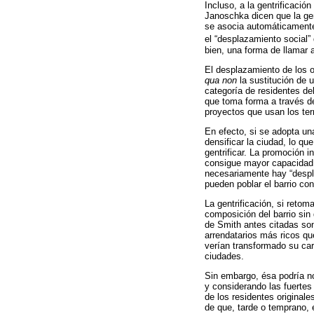
Incluso, a la gentrificació
Janoschka dicen que la gen
se asocia automáticamente 
el “desplazamiento social” q
bien, una forma de llamar a
El desplazamiento de los o
qua non
la sustitución de 
categoría de residentes del
que toma forma a través de
proyectos que usan los ter
En efecto, si se adopta un
densificar la ciudad, lo q
gentrificar. La promoción i
consigue mayor capacidad d
necesariamente hay “despla
pueden poblar el barrio co
La gentrificación, si retom
composición del barrio sin 
de Smith antes citadas son
arrendatarios más ricos qu
verían transformado su cará
ciudades.
Sin embargo, ésa podría n
y considerando las fuerte
de los residentes original
de que, tarde o temprano, 