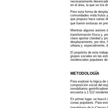
necesariamente desencaden
en el área, la que se iría 
Pero esta forma de desplaz
comunidades rinda frutos y
que propuso hace varias d
que fueron exitosas en pres
Mientras algunos autores d
transformación física y, p
clave aportar claridad y pr
desplazamiento, por otra. H
urbana y, especialmente, d
El propósito de este traba
grupos sociales en las est
residenciales populares de
METODOLOGÍA
Para explorar la lógica de
composición social del esp
inmobiliarios gentrificado
encuesta a 1 512 residente
En primer lugar, se buscó i
zonas populares. Para esto 
Inmobiliario de la Cámara 