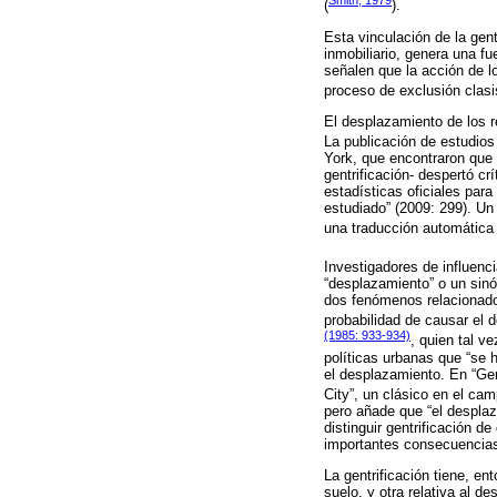
(
).
Esta vinculación de la gent
inmobiliario, genera una f
señalen que la acción de l
proceso de exclusión clasi
El desplazamiento de los re
La publicación de estudios
York, que encontraron que 
gentrificación- despertó c
estadísticas oficiales para
estudiado” (2009: 299). Un
una traducción automática 
Investigadores de influen
“desplazamiento” o un sinó
dos fenómenos relacionados,
probabilidad de causar el 
(1985: 933-934)
, quien tal v
políticas urbanas que “se 
el desplazamiento. En “Ge
City”, un clásico en el ca
pero añade que “el desplaz
distinguir gentrificación d
importantes consecuencias
La gentrificación tiene, e
suelo, y otra relativa al d