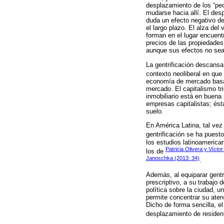
desplazamiento de los “peo
mudarse hacia allí. El desp
duda un efecto negativo des
el largo plazo. El alza de
forman en el lugar encuentr
precios de las propiedades
aunque sus efectos no sea
La gentrificación descansa,
contexto neoliberal en qu
economía de mercado basad
mercado. El capitalismo tr
inmobiliario está en buena
empresas capitalistas; ésta
suelo.
En América Latina, tal vez
gentrificación se ha puest
los estudios latinoamerica
Patricia Olivera y Víctor
los de
Janoschka (2013: 34)
.
Además, al equiparar gentr
prescriptivo, a su trabajo
política sobre la ciudad, u
permite concentrar su aten
Dicho de forma sencilla, el
desplazamiento de resident