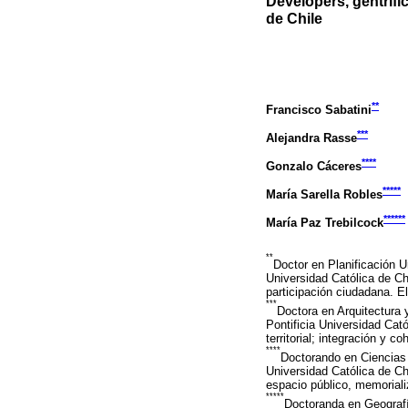
Developers, gentrifi
de Chile
**
Francisco Sabatini
***
Alejandra Rasse
****
Gonzalo Cáceres
*****
María Sarella Robles
******
María Paz Trebilcock
**
Doctor en Planificación U
Universidad Católica de Ch
participación ciudadana. E
***
Doctora en Arquitectura 
Pontificia Universidad Cató
territorial; integración y
****
Doctorando en Ciencias 
Universidad Católica de Ch
espacio público, memoriali
*****
Doctoranda en Geografía