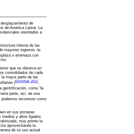
el desplazamiento de
nos de América Latina. La
esidenciales orientados a
structura interna de las
de mayores ingresos -la
desplaza o amenaza con
tor.
terior que se observa en
rios consolidados de cada
 la mayor parte de las
Ehrenhalt, 2012
urbanas (
,
a gentrificación, como “la
maría parte, así, de una
ue podemos reconocer como
bien en sus primeras
s medios y altos ligados
valorizada, muy pronto la
ector aprovechando la
iberara de su uso actual