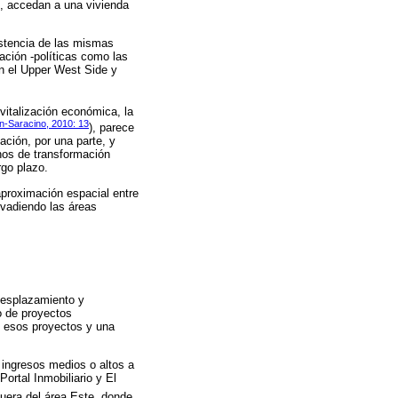
, accedan a una vivienda
istencia de las mismas
ación -políticas como las
n el Upper West Side y
vitalización económica, la
n-Saracino, 2010: 13
), parece
cación, por una parte, y
inos de transformación
rgo plazo.
aproximación espacial entre
nvadiendo las áreas
 desplazamiento y
o de proyectos
n esos proyectos y una
e ingresos medios o altos a
ortal Inmobiliario y El
uera del área Este, donde