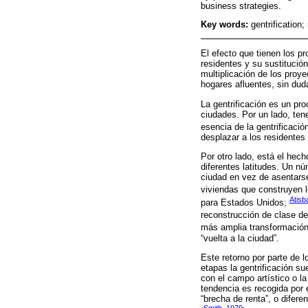
business strategies.
Key words:
gentrification;
El efecto que tienen los pr
residentes y su sustitució
multiplicación de los proye
hogares afluentes, sin dud
La gentrificación es un pro
ciudades. Por un lado, te
esencia de la gentrificaci
desplazar a los residentes
Por otro lado, está el hec
diferentes latitudes. Un n
ciudad en vez de asentarse
viviendas que construyen l
Atisb
para Estados Unidos;
reconstrucción de clase de
más amplia transformación
“vuelta a la ciudad”.
Este retorno por parte de 
etapas la gentrificación s
con el campo artístico o l
tendencia es recogida por 
“brecha de renta”, o difere
Smith, 1979