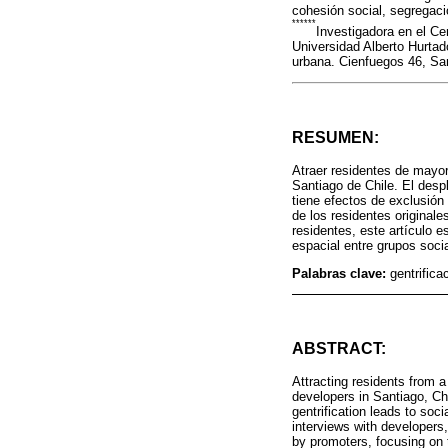
cohesión social, segregaci
******
Investigadora en el C
Universidad Alberto Hurtado
urbana. Cienfuegos 46, San
RESUMEN:
Atraer residentes de mayore
Santiago de Chile. El desp
tiene efectos de exclusió
de los residentes originale
residentes, este artículo 
espacial entre grupos soci
Palabras clave:
gentrifica
ABSTRACT:
Attracting residents from a
developers in Santiago, Chil
gentrification leads to soc
interviews with developers, 
by promoters, focusing on 