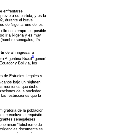
e enfrentarse
revio a su partida, y es la
2, durante el breve
és de Nigeria, uno de los
ello no siempre es posible
oso ir a Nigeria y es muy
l" (hombre senegalés, 25
ir de allí ingresar a
8
ra Argentina-Brasil
generó
Ecuador y Bolivia, los
ro de Estudios Legales y
nicanos bajo un régimen
as reuniones que dicho
zaciones de la sociedad
las restricciones que la
migratoria de la población
e se excluye el requisito
igrantes senegaleses
denominan "fetichismo de
, exigencias documentales