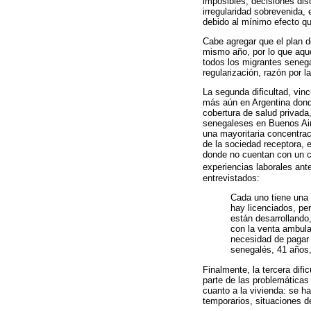
imposibles, decisiones dis
irregularidad sobrevenida,
debido al mínimo efecto que
Cabe agregar que el plan d
mismo año, por lo que aque
todos los migrantes senega
regularización, razón por 
La segunda dificultad, vinc
más aún en Argentina donde
cobertura de salud privada,
senegaleses en Buenos Aire
una mayoritaria concentrac
de la sociedad receptora, 
donde no cuentan con un c
experiencias laborales ant
entrevistados:
Cada uno tiene una 
hay licenciados, per
están desarrollando
con la venta ambulan
necesidad de pagar 
senegalés, 41 años,
Finalmente, la tercera difi
parte de las problemáticas
cuanto a la vivienda: se h
temporarios, situaciones de