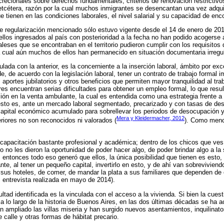
crecionales sobre derechos fundamentales, criterios de renovación restrictiv
 etcétera, razón por la cual muchos inmigrantes se desencantan una vez adqu
 tienen en las condiciones laborales, el nivel salarial y su capacidad de enco
e regularización mencionado sólo estuvo vigente desde el 14 de enero de 2013
llos ingresados al país con posterioridad a la fecha no han podido acogerse
leses que se encontraban en el territorio pudieron cumplir con los requisitos
la cual aún muchos de ellos han permanecido en situación documentaria irregul
ulada con la anterior, es la concerniente a la inserción laboral, ámbito por exc
, de acuerdo con la legislación laboral, tener un contrato de trabajo formal i
 aportes jubilatorios y otros beneficios que permiten mayor tranquilidad al tra
s encuentran serias dificultades para obtener un empleo formal, lo que resul
ión en la venta ambulante, la cual es entendida como una estrategia frente a 
esto es, ante un mercado laboral segmentado, precarizado y con tasas de de
apital económico acumulado para sobrellevar los periodos de desocupación y
Mera y Kleidermacher, 2012
eriores no son reconocidos ni valorados (
). Como menc
capacitación bastante profesional y académica; dentro de los chicos que ves
o no les dieron la oportunidad de poder hacer algo, de poder brindar algo a l
, entonces todo eso generó que ellos, la única posibilidad que tienen es esto,
te, al tener un pequeño capital, invertirlo en esto, y de ahí van sobreviviendo
sus hoteles, de comer, de mandar la plata a sus familiares que dependen de 
 entrevista realizada en mayo de 2014).
cultad identificada es la vinculada con el acceso a la vivienda. Si bien la cues
 a lo largo de la historia de Buenos Aires, en las dos últimas décadas se ha a
an ampliado las villas miseria y han surgido nuevos asentamientos, inquilinat
 calle y otras formas de hábitat precario.