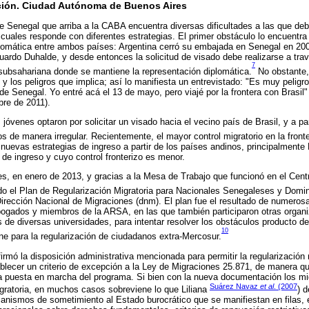
ción. Ciudad Autónoma de Buenos Aires
e Senegal que arriba a la CABA encuentra diversas dificultades a las que deb
cuales responde con diferentes estrategias. El primer obstáculo lo encuentra p
plomática entre ambos países: Argentina cerró su embajada en Senegal en 200
ardo Duhalde, y desde entonces la solicitud de visado debe realizarse a trav
7
 subsahariana donde se mantiene la representación diplomática.
No obstante, 
s y los peligros que implica; así lo manifiesta un entrevistado: "Es muy peligr
a de Senegal. Yo entré acá el 13 de mayo, pero viajé por la frontera con Brasi
bre de 2011).
óvenes optaron por solicitar un visado hacia el vecino país de Brasil, y a part
 de manera irregular. Recientemente, el mayor control migratorio en la fronte
nuevas estrategias de ingreso a partir de los países andinos, principalmente 
 de ingreso y cuyo control fronterizo es menor.
s, en enero de 2013, y gracias a la Mesa de Trabajo que funcionó en el Cent
o el Plan de Regularización Migratoria para Nacionales Senegaleses y Domi
Dirección Nacional de Migraciones (dnm). El plan fue el resultado de numeros
gados y miembros de la ARSA, en las que también participaron otras organi
 de diversas universidades, para intentar resolver los obstáculos producto de 
10
one para la regularización de ciudadanos extra-Mercosur.
rmó la disposición administrativa mencionada para permitir la regularización 
blecer un criterio de excepción a la Ley de Migraciones 25.871, de manera qu
 la puesta en marcha del programa. Si bien con la nueva documentación los m
Suárez Navaz
et al
. (2007
igratoria, en muchos casos sobreviene lo que Liliana
) 
canismos de sometimiento al Estado burocrático que se manifiestan en filas