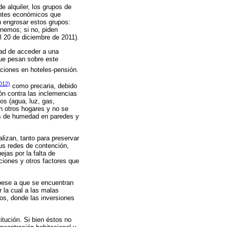
 alquiler, los grupos de
antes económicos que
n engrosar estos grupos:
enemos; si no, piden
l 20 de diciembre de 2011).
dad de acceder a una
 que pesan sobre este
taciones en hoteles-pensión.
012)
como precaria, debido
ión contra las inclemencias
os (agua, luz, gas,
on otros hogares y no se
mas de humedad en paredes y
lizan, tanto para preservar
sus redes de contención,
jas por la falta de
aciones y otros factores que
 pese a que se encuentran
 la cual a las malas
dos, donde las inversiones
itución. Si bien éstos no