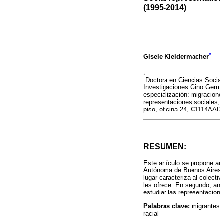
(1995-2014)
*
Gisele Kleidermacher
*
Doctora en Ciencias Socia
Investigaciones Gino Germ
especialización: migracion
representaciones sociales, 
piso, oficina 24, C1114AA
RESUMEN:
Este artículo se propone a
Autónoma de Buenos Aires 
lugar caracteriza al colect
les ofrece. En segundo, an
estudiar las representacion
Palabras clave:
migrantes
racial