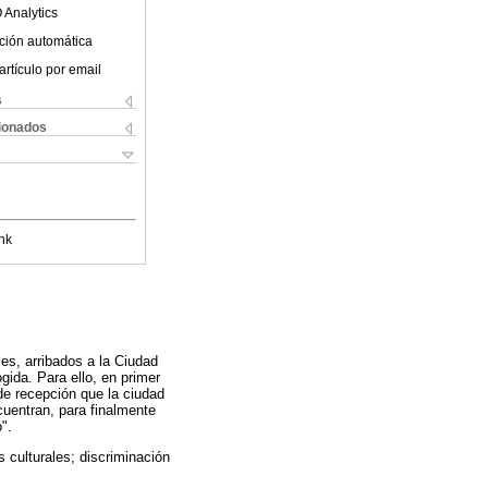
 Analytics
ción automática
artículo por email
s
cionados
nk
es, arribados a la Ciudad
ida. Para ello, en primer
 de recepción que la ciudad
cuentran, para finalmente
".
 culturales; discriminación