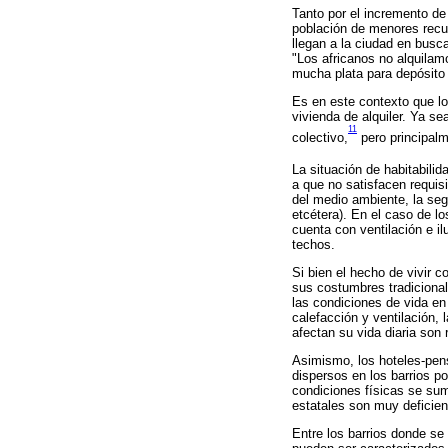
Tanto por el incremento de
población de menores recu
llegan a la ciudad en busc
"Los africanos no alquilam
mucha plata para depósito 
Es en este contexto que lo
vivienda de alquiler. Ya se
11
colectivo,
pero principalm
La situación de habitabilid
a que no satisfacen requisi
del medio ambiente, la segu
etcétera). En el caso de l
cuenta con ventilación e i
techos.
Si bien el hecho de vivir 
sus costumbres tradicional
las condiciones de vida en 
calefacción y ventilación, 
afectan su vida diaria son 
Asimismo, los hoteles-pen
dispersos en los barrios p
condiciones físicas se sum
estatales son muy deficien
Entre los barrios donde se