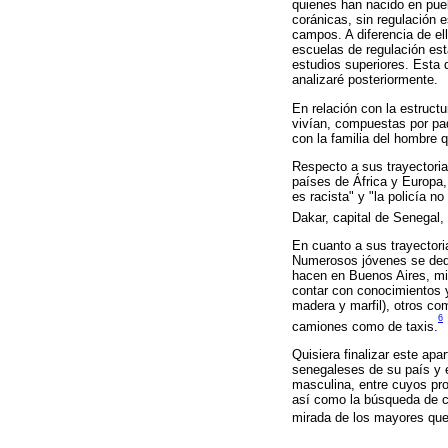
quienes han nacido en pue
coránicas, sin regulación e
campos. A diferencia de e
escuelas de regulación est
estudios superiores. Esta 
analizaré posteriormente.
En relación con la estruct
vivían, compuestas por pa
con la familia del hombre
Respecto a sus trayectoria
países de África y Europa,
es racista" y "la policía 
Dakar, capital de Senegal,
En cuanto a sus trayectori
Numerosos jóvenes se dedic
hacen en Buenos Aires, mie
contar con conocimientos y
madera y marfil), otros co
6
camiones como de taxis.
Quisiera finalizar este ap
senegaleses de su país y 
masculina, entre cuyos pro
así como la búsqueda de cre
mirada de los mayores que