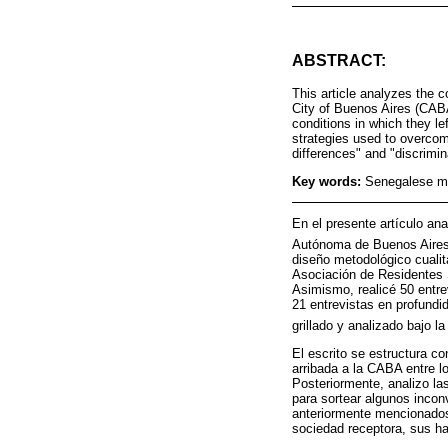
ABSTRACT:
This article analyzes the 
City of Buenos Aires (CABA
conditions in which they lef
strategies used to overcome 
differences" and "discrimin
Key words:
Senegalese mig
En el presente artículo an
Autónoma de Buenos Aires 
diseño metodológico cualita
Asociación de Residentes 
Asimismo, realicé 50 entre
21 entrevistas en profund
grillado y analizado bajo l
El escrito se estructura c
arribada a la CABA entre l
Posteriormente, analizo la
para sortear algunos inco
anteriormente mencionados,
sociedad receptora, sus ha