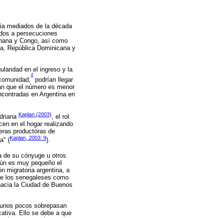
cia mediados de la década
dos a persecuciones
 Ghana y Congo, así como
ia, República Dominicana y
ularidad en el ingreso y la
4
 comunidad,
podrían llegar
man que el número es menor
encontradas en Argentina en
Kaplan (2003)
Adriana
, el rol
cen en el hogar realizando
eras productoras de
Kaplan, 2003: 9
a" (
).
va de su cónyuge u otros
 aún es muy pequeño el
ón migratoria argentina, a
e de los senegaleses como
 hacia la Ciudad de Buenos
o unos pocos sobrepasan
cativa. Ello se debe a que