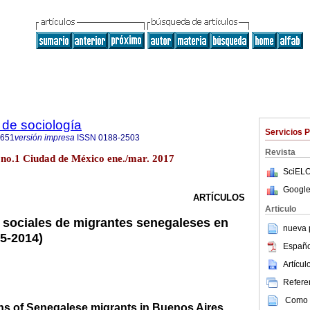
de sociología
Servicios 
0651
versión impresa
ISSN
0188-2503
Revista
9 no.1 Ciudad de México ene./mar. 2017
SciELO
Google
ARTÍCULOS
Articulo
sociales de migrantes senegaleses en
nueva p
5-2014)
Españo
Artícu
Referen
Como c
ons of Senegalese migrants in Buenos Aires