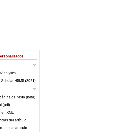
Personalizados
 Analytics
 Scholar H5M5 (
2021
)
ágina del texto (beta)
l (pdf)
lo en XML
cias del artículo
itar este artículo