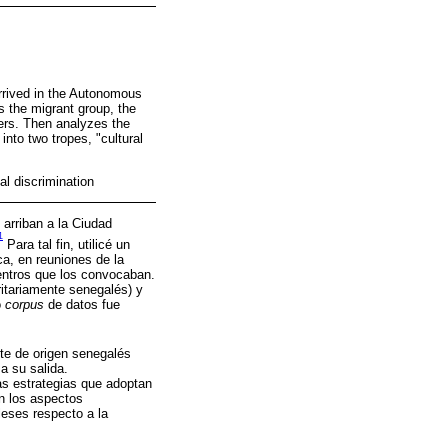
rrived in the Autonomous
s the migrant group, the
ffers. Then analyzes the
into two tropes, "cultural
al discrimination
 arriban a la Ciudad
1
Para tal fin, utilicé un
ca, en reuniones de la
entros que los convocaban.
itariamente senegalés) y
o
corpus
de datos fue
nte de origen senegalés
a su salida.
as estrategias que adoptan
n los aspectos
leses respecto a la