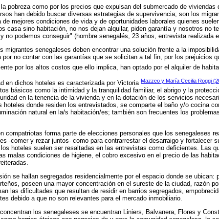
 la pobreza como por los precios que expulsan del submercado de viviendas de
rsos han debido buscar diversas estrategias de supervivencia; son los migr
a de mejores condiciones de vida y de oportunidades laborales quienes suele
os casa sino habitación, no nos dejan alquilar, piden garantía y nosotros no t
y no podemos conseguir" (hombre senegalés, 23 años, entrevista realizada e
s migrantes senegaleses deben encontrar una solución frente a la imposibili
a por no contar con las garantías que se solicitan a tal fin, por los prejuicios
ente por los altos costos que ello implica, han optado por el alquiler de habi
Mazzeo y María Cecilia Roggi (2
ad en dichos hoteles es caracterizada por Victoria
tos básicos como la intimidad y la tranquilidad familiar, el abrigo y la protecc
ridad en la tenencia de la vivienda y en la dotación de los servicios necesari
os hoteles donde residen los entrevistados, se comparte el baño y/o cocina c
luminación natural en la/s habitación/es; también son frecuentes los proble
con compatriotas forma parte de elecciones personales que los senegaleses rea
es -comer y rezar juntos- como para contrarrestar el desarraigo y fortalecer 
los hoteles suelen ser resaltadas en las entrevistas como deficientes. Las que
las malas condiciones de higiene, el cobro excesivo en el precio de las habit
reiteradas.
sión se hallan segregados residencialmente por el espacio donde se ubican:
orteños, poseen una mayor concentración en el sureste de la ciudad, razón por
an las dificultades que resultan de residir en barrios segregados, empobreci
tes debido a que no son relevantes para el mercado inmobiliario.
 concentran los senegaleses se encuentran Liniers, Balvanera, Flores y Const