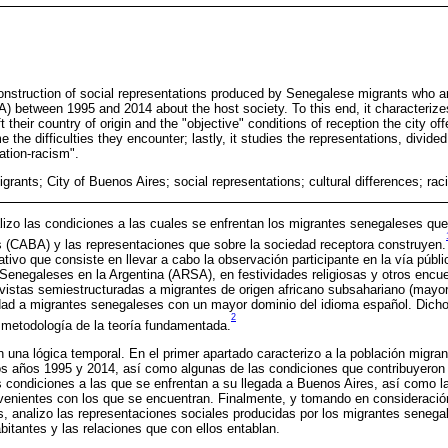
construction of social representations produced by Senegalese migrants who a
) between 1995 and 2014 about the host society. To this end, it characterize
t their country of origin and the "objective" conditions of reception the city o
the difficulties they encounter; lastly, it studies the representations, divided 
ation-racism".
rants; City of Buenos Aires; social representations; cultural differences; raci
alizo las condiciones a las cuales se enfrentan los migrantes senegaleses que
(CABA) y las representaciones que sobre la sociedad receptora construyen.
tivo que consiste en llevar a cabo la observación participante en la vía públi
Senegaleses en la Argentina (ARSA), en festividades religiosas y otros encu
vistas semiestructuradas a migrantes de origen africano subsahariano (mayor
idad a migrantes senegaleses con un mayor dominio del idioma español. Dich
2
a metodología de la teoría fundamentada.
on una lógica temporal. En el primer apartado caracterizo a la población migra
os años 1995 y 2014, así como algunas de las condiciones que contribuyeron 
s condiciones a las que se enfrentan a su llegada a Buenos Aires, así como l
nvenientes con los que se encuentran. Finalmente, y tomando en consideració
 analizo las representaciones sociales producidas por los migrantes senega
bitantes y las relaciones que con ellos entablan.