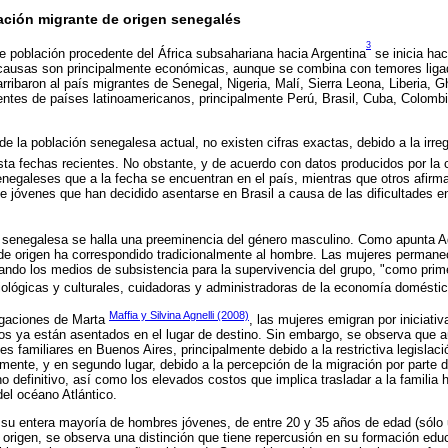
ación migrante de origen senegalés
3
e población procedente del África subsahariana hacia Argentina
se inicia ha
causas son principalmente económicas, aunque se combina con temores liga
 arribaron al país migrantes de Senegal, Nigeria, Malí, Sierra Leona, Liberia,
entes de países latinoamericanos, principalmente Perú, Brasil, Cuba, Colomb
de la población senegalesa actual, no existen cifras exactas, debido a la irreg
sta fechas recientes. No obstante, y de acuerdo con datos producidos por la
enegaleses que a la fecha se encuentran en el país, mientras que otros afir
de jóvenes que han decidido asentarse en Brasil a causa de las dificultades 
ad senegalesa se halla una preeminencia del género masculino. Como apunta 
de origen ha correspondido tradicionalmente al hombre. Las mujeres permane
ando los medios de subsistencia para la supervivencia del grupo, "como prim
iológicas y culturales, cuidadoras y administradoras de la economía doméstic
Maffia y Silvina Agnelli (2008)
igaciones de Marta
, las mujeres emigran por iniciati
tos ya están asentados en el lugar de destino. Sin embargo, se observa que
s familiares en Buenos Aires, principalmente debido a la restrictiva legislaci
ormente, y en segundo lugar, debido a la percepción de la migración por part
no definitivo, así como los elevados costos que implica trasladar a la familia
del océano Atlántico.
en su entera mayoría de hombres jóvenes, de entre 20 y 35 años de edad (sól
u origen, se observa una distinción que tiene repercusión en su formación edu