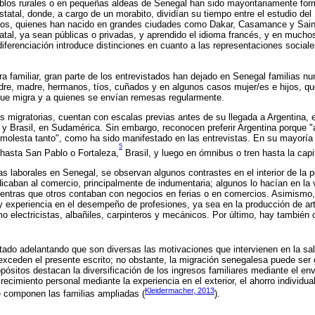
blos rurales o en pequeñas aldeas de Senegal han sido mayoritariamente fo
statal, donde, a cargo de un morabito, dividían su tiempo entre el estudio del 
llos, quienes han nacido en grandes ciudades como Dakar, Casamance y Saint
atal, ya sean públicas o privadas, y aprendido el idioma francés, y en much
diferenciación introduce distinciones en cuanto a las representaciones social
ura familiar, gran parte de los entrevistados han dejado en Senegal familias 
dre, madre, hermanos, tíos, cuñados y en algunos casos mujer/es e hijos, q
 que migra y a quienes se envían remesas regularmente.
s migratorias, cuentan con escalas previas antes de su llegada a Argentina,
 y Brasil, en Sudamérica. Sin embargo, reconocen preferir Argentina porque "a
no molesta tanto", como ha sido manifestado en las entrevistas. En su mayoría
5
 hasta San Pablo o Fortaleza,
Brasil, y luego en ómnibus o tren hasta la capi
as laborales en Senegal, se observan algunos contrastes en el interior de la p
aban al comercio, principalmente de indumentaria; algunos lo hacían en la ví
ntras que otros contaban con negocios en ferias o en comercios. Asimismo, v
 experiencia en el desempeño de profesiones, ya sea en la producción de art
mo electricistas, albañiles, carpinteros y mecánicos. Por último, hay también 
artado adelantando que son diversas las motivaciones que intervienen en la sa
exceden el presente escrito; no obstante, la migración senegalesa puede ser
pósitos destacan la diversificación de los ingresos familiares mediante el en
cimiento personal mediante la experiencia en el exterior, el ahorro individual
Kleidermacher, 2013
 componen las familias ampliadas (
).