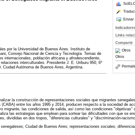
SciELO
Traduc
Enviar 
Indicadore
Links rela
Compartir
les por la Universidad de Buenos Aires. Instituto de
Otros
ani, Consejo Nacional de Ciencia y Tecnología. Temas de
Otros
es internacionales, población africana y afrodescendiente,
relaciones interculturales. Presidente J. E. Uriburu 950, 6º
Permali
D, Ciudad Autónoma de Buenos Aires, Argentina.
nalizar la construcción de representaciones sociales que migrantes senegales
(CABA) entre los años 1995 y 2014, producen respecto a la sociedad de acog
ivo migrante, las condiciones de salida, así como las condiciones "objetivas"
aliza las estrategias que emplean para sortear las dificultades con que se en
es, divididas en dos tropos, "diferencias culturales" y "discriminación-racismo
 senegaleses; Ciudad de Buenos Aires; representaciones sociales; diferencias