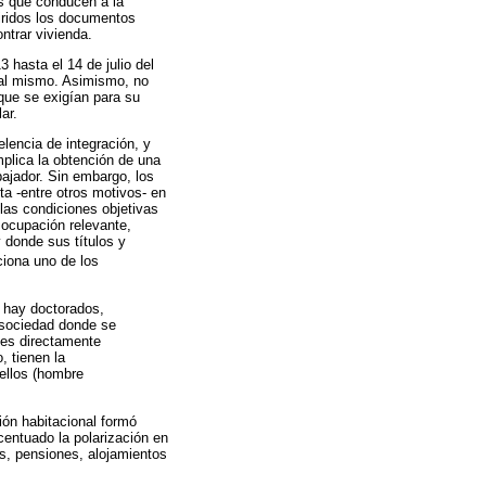
os que conducen a la
iridos los documentos
ntrar vivienda.
 hasta el 14 de julio del
 al mismo. Asimismo, no
 que se exigían para su
ar.
elencia de integración, y
mplica la obtención de una
bajador. Sin embargo, los
ta -entre otros motivos- en
las condiciones objetivas
socupación relevante,
 donde sus títulos y
iona uno de los
 hay doctorados,
a sociedad donde se
 es directamente
, tienen la
ellos (hombre
tión habitacional formó
centuado la polarización en
os, pensiones, alojamientos