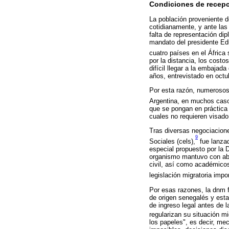
Condiciones de recep
La población proveniente d
cotidianamente, y ante las 
falta de representación di
mandato del presidente Edu
cuatro países en el África
por la distancia, los costo
difícil llegar a la embajad
años, entrevistado en octu
Por esta razón, numerosos j
Argentina, en muchos casos
que se pongan en práctica 
cuales no requieren visado
Tras diversas negociacione
9
Sociales (cels),
fue lanzad
especial propuesto por la 
organismo mantuvo con abo
civil, así como académicos
legislación migratoria imp
Por esas razones, la dnm fi
de origen senegalés y esta
de ingreso legal antes de
regularizan su situación m
los papeles", es decir, me