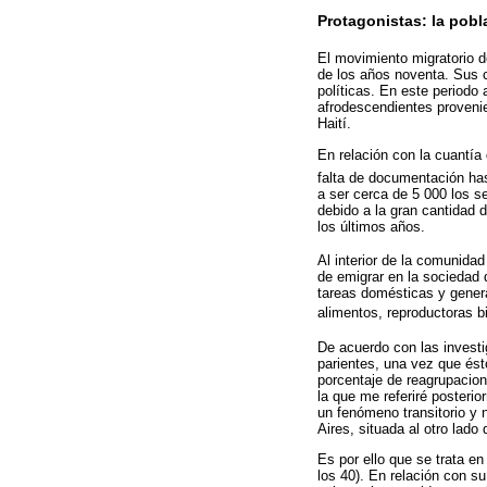
Protagonistas: la pobl
El movimiento migratorio d
de los años noventa. Sus 
políticas. En este periodo
afrodescendientes proveni
Haití.
En relación con la cuantía 
falta de documentación ha
a ser cerca de 5 000 los s
debido a la gran cantidad 
los últimos años.
Al interior de la comunid
de emigrar en la sociedad 
tareas domésticas y gener
alimentos, reproductoras b
De acuerdo con las invest
parientes, una vez que és
porcentaje de reagrupacione
la que me referiré posteri
un fenómeno transitorio y 
Aires, situada al otro lado 
Es por ello que se trata 
los 40). En relación con s