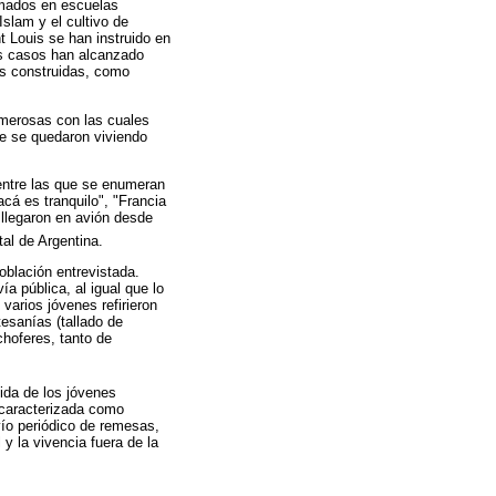
rmados en escuelas
Islam y el cultivo de
 Louis se han instruido en
os casos han alcanzado
es construidas, como
numerosas con las cuales
ue se quedaron viviendo
 entre las que se enumeran
cá es tranquilo", "Francia
 llegaron en avión desde
tal de Argentina.
oblación entrevistada.
a pública, al igual que lo
arios jóvenes refirieron
esanías (tallado de
choferes, tanto de
lida de los jóvenes
 caracterizada como
vío periódico de remesas,
 y la vivencia fuera de la