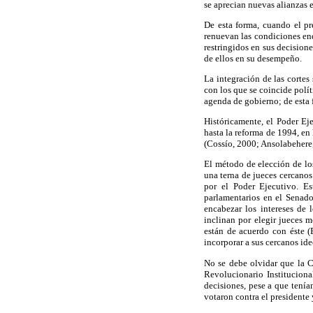
se aprecian nuevas alianzas en
De esta forma, cuando el pr
renuevan las condiciones end
restringidos en sus decisione
de ellos en su desempeño.
La integración de las cortes
con los que se coincide polít
agenda de gobierno; de esta 
Históricamente, el Poder Ej
hasta la reforma de 1994, en
(Cossío, 2000; Ansolabehere
El método de elección de los
una terna de jueces cercanos
por el Poder Ejecutivo. Es
parlamentarios en el Senado
encabezar los intereses de 
inclinan por elegir jueces 
están de acuerdo con éste (
incorporar a sus cercanos ide
No se debe olvidar que la Co
Revolucionario Instituciona
decisiones, pese a que tenía
votaron contra el presidente 