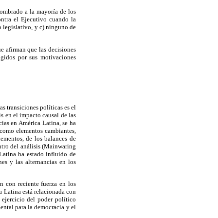
nombrado a la mayoría de los
ontra el Ejecutivo cuando la
o legislativo, y c) ninguno de
que afirman que las decisiones
ingidos por sus motivaciones
s transiciones políticas es el
s en el impacto causal de las
cias en América Latina, se ha
s como elementos cambiantes,
lementos, de los balances de
ntro del análisis (Mainwaring
Latina ha estado influido de
es y las alternancias en los
n con reciente fuerza en los
a Latina está relacionada con
 ejercicio del poder político
ntal para la democracia y el