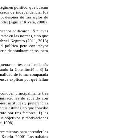
 régimen político, que buscan
ocesos de independencia, los
co, después de tres siglos de
poder (Aguilar Rivera, 2000).
ericanos edificaron 15 nuevas
rarse en las normas, sino que
Gabriel Negretto (2011, 2013)
dad política pero con mayor
ateria de nombramientos, pero
supremas cortes con los demás
ando la Constitución; 3) la
cionalidad de forma comparada
busca explicar por qué fallan
econocer principalmente tres
erminaciones de acuerdo con
res, actitudes y preferencias
foque estratégico que concibe
te por tres factores: 1) las
 sus objetivos y motivaciones
t, 1998).
erramientas para entender las
 Knight, 2000). Los trabajos