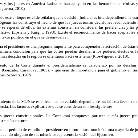
tes y los jueces en América Latina se han apoyado en las herramientas teóricas
igueroa, 2010).
de este enfoque es el de señalar que la decisión judicial es interdependiente: la es
ndógenas las constituye el hecho de que los jueces toman decisiones reconociendo 
 se esperan de ellos; las externas consisten en considerar las preferencias y las 
lativo (Epstein y Knight, 1998). Existe el reconocimiento de hacer aceptables s
ontexto político en el que se desenvuelven.
ntra el presidente es una pregunta importante para comprender la actuación de éstas
primera condición para que las cortes puedan desafiar a los poderes electos es la
timas décadas en la región se orientaron hacia este tema (Ríos-Figueroa, 2010).
nto de la Corte durante el presidencialismo se caracterizó por no desafiar 
 (González Casanova, 1965), y que eran de importancia para el gobierno en tur
cas (Schwarz, 1975).
amiento de la SCJN se establecen como variable dependiente sus fallos a favor o en
rsia. Los factores explicativos que se consideran son los siguientes:
 jueces constitucionales. La Corte está compuesta por uno o más jueces prop
stración en turno.
e el periodo de estudio el presidente en turno nunca nombró a una mayoría de ju
o cuando ninguno de sus miembros represente la visión del Ejecutivo.