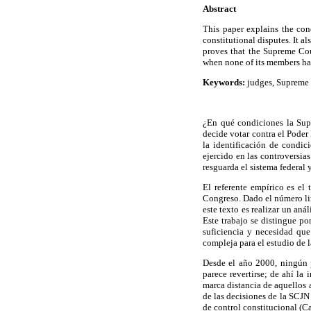
Abstract
This paper explains the con
constitutional disputes. It 
proves that the Supreme Cou
when none of its members ha
Keywords:
judges, Supreme 
¿En qué condiciones la Sup
decide votar contra el Poder 
la identificación de condic
ejercido en las controversia
resguarda el sistema federal 
El referente empírico es el 
Congreso. Dado el número lim
este texto es realizar un an
Este trabajo se distingue p
suficiencia y necesidad que
compleja para el estudio de 
Desde el año 2000, ningún 
parece revertirse; de ahí la
marca distancia de aquellos 
de las decisiones de la SCJN
de control constitucional (C