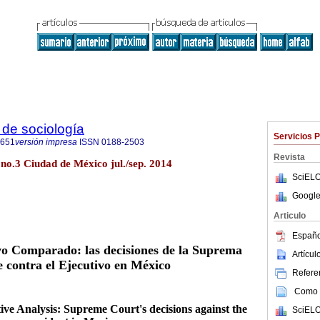
de sociología
Servicios 
0651
versión impresa
ISSN
0188-2503
Revista
 no.3 Ciudad de México jul./sep. 2014
SciELO
Google
Articulo
Españo
ivo Comparado: las decisiones de la Suprema
Artícu
 contra el Ejecutivo en México
Referen
Como c
ve Analysis: Supreme Court's decisions against the
SciELO