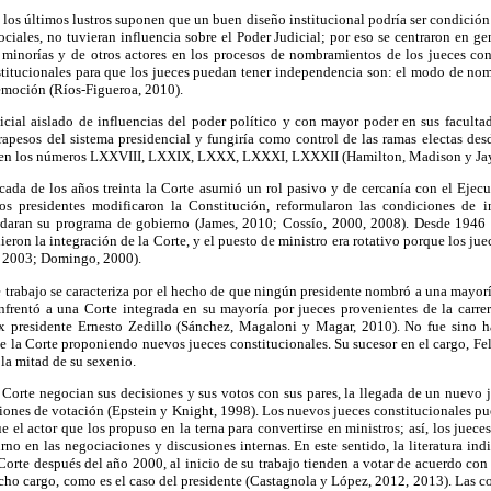
los últimos lustros suponen que un buen diseño institucional podría ser condición 
sociales, no tuvieran influencia sobre el Poder Judicial; por eso se centraron en ge
as minorías y de otros actores en los procesos de nombramientos de los jueces con
nstitucionales para que los jueces puedan tener independencia son: el modo de no
emoción (Ríos-Figueroa, 2010).
icial aislado de influencias del poder político y con mayor poder en sus facultad
trapesos del sistema presidencial y fungiría como control de las ramas electas de
 en los números LXXVIII, LXXIX, LXXX, LXXXI, LXXXII (Hamilton, Madison y Jay
écada de los años treinta la Corte asumió un rol pasivo y de cercanía con el Ejec
s presidentes modificaron la Constitución, reformularon las condiciones de 
ldaran su programa de gobierno (James, 2010; Cossío, 2000, 2008). Desde 1946 
ieron la integración de la Corte, y el puesto de ministro era rotativo porque los jue
, 2003; Domingo, 2000).
e trabajo se caracteriza por el hecho de que ningún presidente nombró a una mayorí
nfrentó a una Corte integrada en su mayoría por jueces provenientes de la carrer
ex presidente Ernesto Zedillo (Sánchez, Magaloni y Magar, 2010). No fue sino
de la Corte proponiendo nuevos jueces constitucionales. Su sucesor en el cargo, Fel
 la mitad de su sexenio.
a Corte negocian sus decisiones y sus votos con sus pares, la llegada de un nuevo ju
ciones de votación (Epstein y Knight, 1998). Los nuevos jueces constitucionales pue
ue el actor que los propuso en la terna para convertirse en ministros; así, los juec
urno en las negociaciones y discusiones internas. En este sentido, la literatura in
Corte después del año 2000, al inicio de su trabajo tienden a votar de acuerdo con 
cho cargo, como es el caso del presidente (Castagnola y López, 2012, 2013). Las c