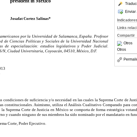
president in Mexico
Traduc
Enviar 
Josafat Cortez Salinas*
Indicadore
Links rela
Compartir
oamericanos por la Universidad de Salamanca, España. Profesor
ad de Ciencias Políticas y Sociales de la Universidad Nacional
Otros
de especialización: estudios legislativos y Poder Judicial.
Otros
S/N, Ciudad Universitaria, Coyoacán, 04510, México, D.F.
Permali
013
4
las condiciones de suficiencia y/o necesidad en las cuales la Suprema Corte de Just
ias constitucionales. Asimismo, utiliza el Análisis Cualitativo Comparado para co
 la Suprema Corte de Justicia en México se comporta de forma estratégica votando
rno y cuando ninguno de sus miembros ha sido nominado por el mandatario en fun
rema Corte, Poder Ejecutivo.