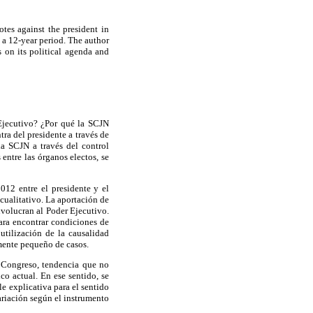
tes against the president in
 a 12-year period. The author
 on its political agenda and
Ejecutivo? ¿Por qué la SCJN
tra del presidente a través de
la SCJN a través del control
entre las órganos electos, se
2012 entre el presidente y el
cualitativo. La aportación de
nvolucran al Poder Ejecutivo.
ara encontrar condiciones de
utilización de la causalidad
amente pequeño de casos.
 Congreso, tendencia que no
co actual. En ese sentido, se
e explicativa para el sentido
ariación según el instrumento