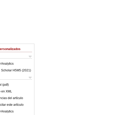
Personalizados
 Analytics
 Scholar H5M5 (
2021
)
l (pdf)
lo en XML
cias del artículo
itar este artículo
 Analytics