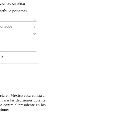
ción automática
artículo por email
s
cionados
nk
icia en México vota contra el
mparar las decisiones durante
 contra el presidente en los
ciones.