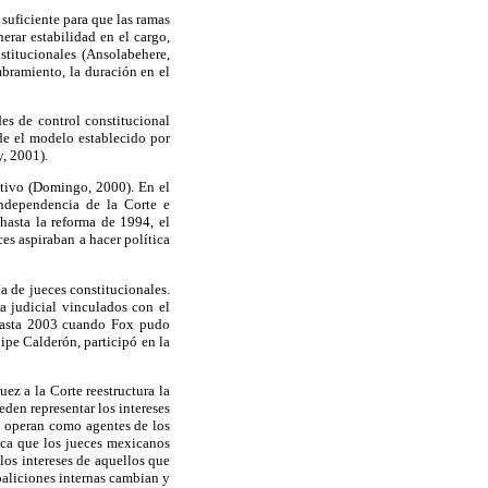
suficiente para que las ramas
nerar estabilidad en el cargo,
stitucionales (Ansolabehere,
mbramiento, la duración en el
es de control constitucional
sde el modelo establecido por
, 2001).
utivo (Domingo, 2000). En el
independencia de la Corte e
hasta la reforma de 1994, el
ces aspiraban a hacer política
a de jueces constitucionales.
a judicial vinculados con el
 hasta 2003 cuando Fox pudo
ipe Calderón, participó en la
ez a la Corte reestructura la
den representar los intereses
es operan como agentes de los
dica que los jueces mexicanos
los intereses de aquellos que
oaliciones internas cambian y