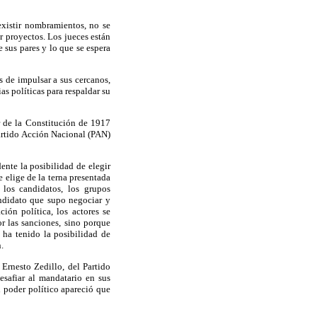
existir nombramientos, no se
r proyectos. Los jueces están
e sus pares y lo que se espera
s de impulsar a sus cercanos,
as políticas para respaldar su
r de la Constitución de 1917
Partido Acción Nacional (PAN)
ente la posibilidad de elegir
 elige de la terna presentada
 los candidatos, los grupos
andidato que supo negociar y
ión política, los actores se
r las sanciones, sino porque
 ha tenido la posibilidad de
.
 Ernesto Zedillo, del Partido
esafiar al mandatario en sus
l poder político apareció que