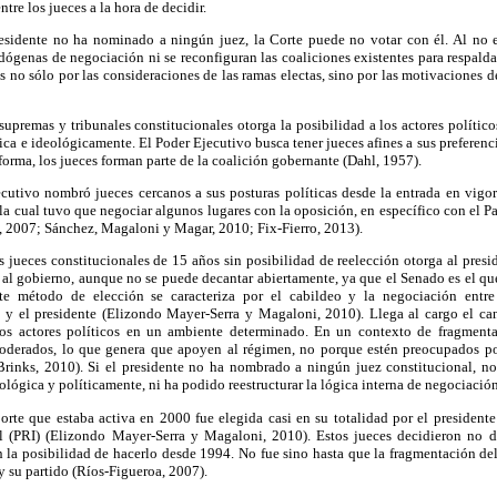
tre los jueces a la hora de decidir.
esidente no ha nominado a ningún juez, la Corte puede no votar con él. Al no 
ógenas de negociación ni se reconfiguran las coaliciones existentes para respalda
s no sólo por las consideraciones de las ramas electas, sino por las motivaciones d
 supremas y tribunales constitucionales otorga la posibilidad a los actores político
ica e ideológicamente. El Poder Ejecutivo busca tener jueces afines a sus preferenci
forma, los jueces forman parte de la coalición gobernante (Dahl, 1957).
ecutivo nombró jueces cercanos a sus posturas políticas desde la entrada en vigo
 la cual tuvo que negociar algunos lugares con la oposición, en específico con el 
, 2007; Sánchez, Magaloni y Magar, 2010; Fix-Fierro, 2013).
 jueces constitucionales de 15 años sin posibilidad de reelección otorga al presid
 al gobierno, aunque no se puede decantar abiertamente, ya que el Senado es el que
te método de elección se caracteriza por el cabildeo y la negociación entre
 y el presidente (Elizondo Mayer-Serra y Magaloni, 2010). Llega al cargo el c
los actores políticos en un ambiente determinado. En un contexto de fragmentac
moderados, lo que genera que apoyen al régimen, no porque estén preocupados po
Brinks, 2010). Si el presidente no ha nombrado a ningún juez constitucional, no
ológica y políticamente, ni ha podido reestructurar la lógica interna de negociación
rte que estaba activa en 2000 fue elegida casi en su totalidad por el presidente
l (PRI) (Elizondo Mayer-Serra y Magaloni, 2010). Estos jueces decidieron no d
n la posibilidad de hacerlo desde 1994. No fue sino hasta que la fragmentación de
y su partido (Ríos-Figueroa, 2007).