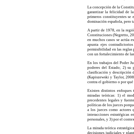
La concepción de la Constitu
garantizar la felicidad de 
primeros constituyentes se e
dominación española, pero ta
A partir de 1978, en la regi
Constituciones (Negretto, 20
en muchos casos se actúa est
apunta ejes contradictorio
permisibilidad en las reglas
con un fortalecimiento de las
En los trabajos del Poder Ju
poderes del Estado; 2) su 
clasificación y descripción 
(Kapiszewski y Taylor, 2008)
contra el gobierno o por qué
Existen distintos enfoques 
miradas teóricas: 1) el mo
precedentes legales y fuente
políticas de los jueces porq
a los jueces como actores q
interacciones estratégicas e
personales, y 3) por el conte
La mirada teórica estratégic
decisiones judiciales y pla