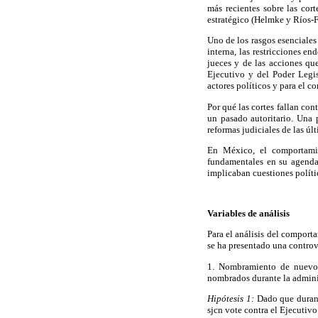
más recientes sobre las cor
estratégico (Helmke y Ríos-F
Uno de los rasgos esenciales 
interna, las restricciones e
jueces y de las acciones que
Ejecutivo y del Poder Legis
actores políticos y para el c
Por qué las cortes fallan co
un pasado autoritario. Una 
reformas judiciales de las úl
En México, el comportamie
fundamentales en su agenda
implicaban cuestiones políti
Variables de análisis
Para el análisis del comport
se ha presentado una controve
1. Nombramiento de nuevos
nombrados durante la admini
Hipótesis 1:
Dado que durant
sjcn vote contra el Ejecutiv