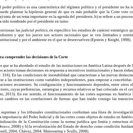
 poder político es una característica del régimen político y el presidente no ha 
 puede plantear la hipótesis general de que es más probable que la Corte vote c
a) trata de un tema importante en la agenda del presidente, b) se refiere a un proces
ha sido nombrado por el presidente en turno.
porcionan las
judicial politics
, en específico los estudios de carácter estratégico 
ndientes y que los jueces son actores racionales que se ven limitados y restr
institucional y por el ambiente en el que se desenvuelven (Epstein y Knight, 1998).
ara comprender las decisiones de la Corte
 que se ha abordado el estudio de las instituciones en América Latina después de la
s actores toman decisiones en respuesta a incentivos institucionales y hacen énfasi
 316). En las condiciones de inestabilidad que caracterizan a las nuevas democra
rar a las instituciones como variables independientes, para empezar a concebirla
caciones recurrentes. Su configuración y funcionamiento dependen, entre otros e
tores, cuyas preferencias, estrategias y recursos relativos se han colocado en el ce
to, 2013). En ese sentido, el funcionamiento de las cortes supremas en América 
s cambios en las correlaciones de fuerzas que han traído consigo las transicion
es supremas y los tribunales constitucionales conforman una línea de investigació
a importancia del Poder Judicial y de las cortes como objetos de estudio en Améric
evitalización de la Constitución como la norma jurídica que limita y estructura el
Orozco, 2008) y b) la revalorización del Estado de derecho como condición fundame
nell, 2004; Chávez, 2004; Mainwaring y Scully, 2008).