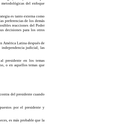
 y metodológicas del enfoque
trategia es tanto externa como
las preferencias de los demás
posibles reacciones del Poder
us decisiones para los otros
 en América Latina después de
 independencia judicial; las
al presidente en los temas
no, o en aquellos temas que
 contra del presidente cuando
uestos por el presidente y
eces, es más probable que la