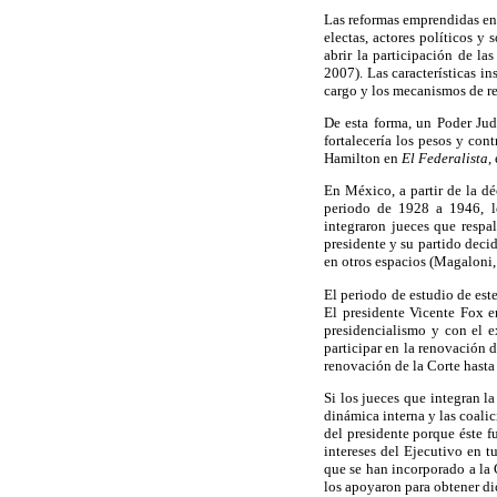
Las reformas emprendidas en 
electas, actores políticos y 
abrir la participación de l
2007). Las características i
cargo y los mecanismos de r
De esta forma, un Poder Jud
fortalecería los pesos y con
Hamilton en
El Federalista
,
En México, a partir de la d
periodo de 1928 a 1946, lo
integraron jueces que respa
presidente y su partido decid
en otros espacios (Magaloni
El periodo de estudio de est
El presidente Vicente Fox e
presidencialismo y con el 
participar en la renovación 
renovación de la Corte hasta
Si los jueces que integran l
dinámica interna y las coali
del presidente porque éste f
intereses del Ejecutivo en t
que se han incorporado a la 
los apoyaron para obtener di