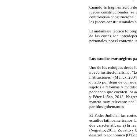
Cuando la fragmentación del
jueces constitucionales, se
controversia constitucional: 
los jueces constitucionales 
El andamiaje teórico lo pro
de las cortes son interdepe
personales, por el contexto 
Los estudios estratégicos p
Uno de los enfoques desde los
nuevo institucionalismo: "Lo
instituciones" (Munck, 2004:
optado por dejar de conside
sujetos a reformas y modifi
poder con que cuenten los ac
y Pérez-Liñán, 2013, Negret
manera muy relevante por lo
partidos gobernantes.
El Poder Judicial, las cort
estudios latinoamericanos. L
dos características: a) la r
(Negretto, 2011; Zovatto y 
desarrollo económico (O'Don