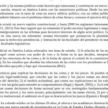
ción y las normas jurídicas como factores que estructuran y constituyen un nuevo
la nación, renació en América Latina con las transiciones políticas. Desde los pr
nfrentaron con la tarea de crear un nuevo edificio político, con un orden jurídi
mbién lidiaron con el problema clásico de cómo frenar y contener el ejercicio del 
ón existió un nuevo espíritu constitucional, y hasta 2008 los regímenes latinoam
11, 2013). Este dato sugiere que no solamente el poder necesita legitimarse y ampa
ratégicamente en las reformas para favorecer intereses de algún actor político. 
s en esta nueva ola reformista: normas electorales que promueven la plurali
 para la reelección presidencial, y limitación de las facultades del presidente en m
 facultades legislativas.
dicial en América Latina sobresalen tres áreas de estudio: 1) la relación de las 
papel como actores con poder de veto y la forma en la que deciden, interpret
de las estructuras de las cortes y de la forma de ejercer el control de la constitu
. En los estudios que abordan las relaciones de las cortes con los presidentes se 
 deciden apoyarlo y bajo qué circunstancias (
Ibid
.).
teóricos para explicar las decisiones de las cortes y de los jueces. Se pueden r
delo legal-tradicional, que concibe que las cortes y los jueces toman sus det
s del derecho; 2) el modelo actitudinal, que centra sus explicaciones en los valo
ue son las guías para entender su comportamiento (Segal y Spaeth, 2002), y 3) el en
ue toman decisiones de forma racional pero se ven restringidos fundamentalmen
ntre los jueces y los otros actores, principalmente con las ramas electas; 2) por
xto institucional, el ambiente en el que se desenvuelven los jueces (Epstein y Knigh
a ha cobrado solidez en los últimos 20 años, al ofrecer a los académicos distintas h
ntear una nueva agenda de investigación en la Corte de Estados Unidos (Epstein y