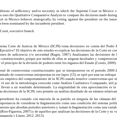
ditions of sufficiency and/or necessity in which the Supreme Court in Mexico vo
also uses the Qualitative Comparative Analysis to compare the decisions made during
rt in Mexico behaves strategically, by voting against the president on the issues
s been nominated by the incumbent president.
Court, executive branch.
rema Corte de Justicia de México (SCJN) toma decisiones en contra del Poder 
Ejecutivo? El objetivo de este estudio es explicar las decisiones de la Corte en con
iones de suficiencia y/o necesidad (Ragin, 1987). Analizamos las decisiones de 
s constitucionales, porque por medio de ellas se asignan facultades y competencias 
y el principio de la división de poderes entre los órganos del Estado (Cossío, 2009).
total de controversias constitucionales que se interpusieron en el periodo 2000-
itado de controversias interpuestas en ese lapso (15), se optó por usar un enfoque 
álisis empírico del comportamiento de la SCJN cuando resuelve controversias que i
or el uso de la metodología conocida como Análisis Cualitativo Comparado, útil p
 llevan a un resultado determinado. La originalidad de esta aproximación es la 
las decisiones de la SCJN; esto permite un análisis detallado de un número relativ
presidente ha contado con mayoría de su partido en ninguna de las cámaras del
 importancia de considerar la fragmentación como una condición del sistema políti
autores que abordan periodos anteriores y toman la fragmentación como una variabl
 (Ríos-Figueroa, 2007) y de aquellos que analizan las decisiones de la Corte y su v
astagnola y López, 2012, 2013).