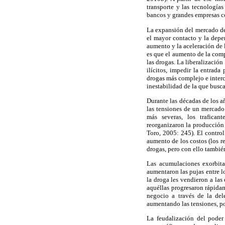
transporte y las tecnologías
bancos y grandes empresas c
La expansión del mercado de
el mayor contacto y la depen
aumento y la aceleración de l
es que el aumento de la com
las drogas. La liberalización
ilícitos, impedir la entrad
drogas más complejo e interc
inestabilidad de la que busca
Durante las décadas de los a
las tensiones de un mercado 
más severas, los traficant
reorganizaron la producción
Toro, 2005: 245). El control
aumento de los costos (los re
drogas, pero con ello también
Las acumulaciones exorbita
aumentaron las pujas entre l
la droga les vendieron a las
aquéllas progresaron rápidam
negocio a través de la del
aumentando las tensiones, po
La feudalización del poder