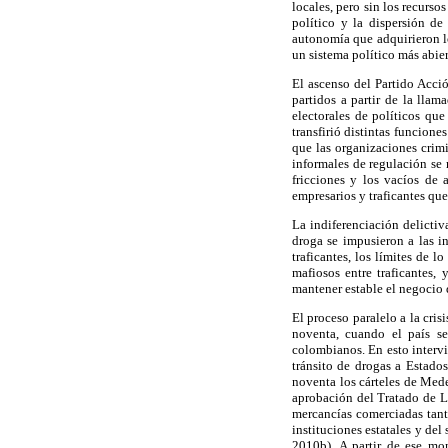
locales, pero sin los recurso
político y la dispersión de
autonomía que adquirieron l
un sistema político más abie
El ascenso del Partido Acci
partidos a partir de la lla
electorales de políticos qu
transfirió distintas funcione
que las organizaciones crimi
informales de regulación se 
fricciones y los vacíos de 
empresarios y traficantes qu
La indiferenciación delictiv
droga se impusieron a las i
traficantes, los límites de 
mafiosos entre traficantes,
mantener estable el negocio 
El proceso paralelo a la cri
noventa, cuando el país se
colombianos. En esto intervi
tránsito de drogas a Estado
noventa los cárteles de Mede
aprobación del Tratado de L
mercancías comerciadas tant
instituciones estatales y de
2010b). A partir de ese mo