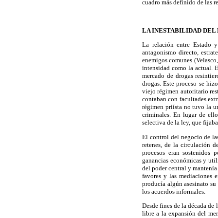
cuadro más definido de las re
LA INESTABILIDAD DE
La relación entre Estado 
antagonismo directo, estrat
enemigos comunes (Velasco, 2
intensidad como la actual. E
mercado de drogas resintie
drogas. Este proceso se hizo
viejo régimen autoritario res
contaban con facultades extr
régimen priísta no tuvo la 
criminales. En lugar de ell
selectiva de la ley, que fija
El control del negocio de la
retenes, de la circulación d
procesos eran sostenidos 
ganancias económicas y utili
del poder central y mantenía 
favores y las mediaciones e
producía algún asesinato su 
los acuerdos informales.
Desde fines de la década de 
libre a la expansión del me