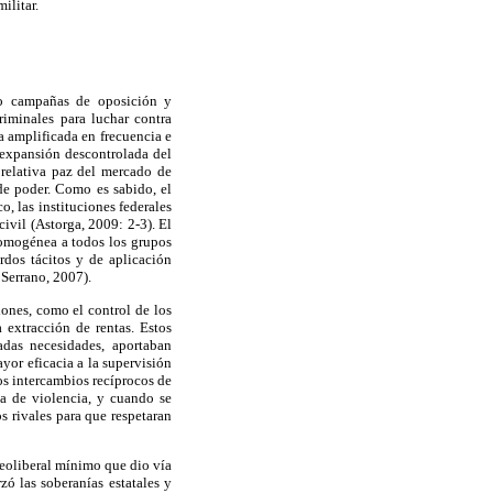
ilitar.
bo campañas de oposición y
riminales para luchar contra
a amplificada en frecuencia e
a expansión descontrolada del
relativa paz del mercado de
 de poder. Como es sabido, el
o, las instituciones federales
ivil (Astorga, 2009: 2-3). El
homogénea a todos los grupos
rdos tácitos y de aplicación
 Serrano, 2007).
iones, como el control de los
a extracción de rentas. Estos
das necesidades, aportaban
yor eficacia a la supervisión
Los intercambios recíprocos de
da de violencia, y cuando se
s rivales para que respetaran
neoliberal mínimo que dio vía
ó las soberanías estatales y