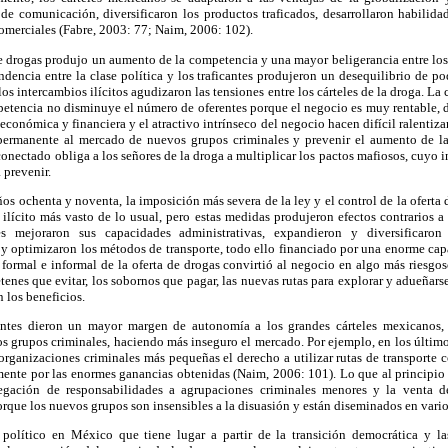
 de comunicación, diversificaron los productos traficados, desarrollaron habilida
omerciales (Fabre, 2003: 77; Naim, 2006: 102).
 drogas produjo un aumento de la competencia y una mayor beligerancia entre los
dencia entre la clase política y los traficantes produjeron un desequilibrio de pod
os intercambios ilícitos agudizaron las tensiones entre los cárteles de la droga. La 
petencia no disminuye el número de oferentes porque el negocio es muy rentable, d
 económica y financiera y el atractivo intrínseco del negocio hacen difícil ralentiza
a permanente al mercado de nuevos grupos criminales y prevenir el aumento de l
onectado obliga a los señores de la droga a multiplicar los pactos mafiosos, cuy
 prevenir.
ños ochenta y noventa, la imposición más severa de la ley y el control de la oferta
ilícito más vasto de lo usual, pero estas medidas produjeron efectos contrarios a 
es mejoraron sus capacidades administrativas, expandieron y diversificaron 
 y optimizaron los métodos de transporte, todo ello financiado por una enorme ca
 formal e informal de la oferta de drogas convirtió al negocio en algo más riesgo
tenes que evitar, los sobornos que pagar, las nuevas rutas para explorar y adueñars
 los beneficios.
ntes dieron un mayor margen de autonomía a los grandes cárteles mexicanos,
os grupos criminales, haciendo más inseguro el mercado. Por ejemplo, en los últim
 organizaciones criminales más pequeñas el derecho a utilizar rutas de transporte 
ente por las enormes ganancias obtenidas (Naim, 2006: 101). Lo que al principio s
egación de responsabilidades a agrupaciones criminales menores y la venta de
rque los nuevos grupos son insensibles a la disuasión y están diseminados en vario
 político en México que tiene lugar a partir de la transición democrática y la