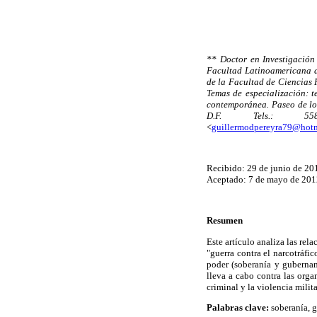
** Doctor en Investigación
Facultad Latinoamericana d
de la Facultad de Ciencias 
Temas de especialización: t
contemporánea. Paseo de lo
D.F. Tels.: 5582
<
guillermodpereyra79@hot
Recibido: 29 de junio de 20
Aceptado: 7 de mayo de 201
Resumen
Este artículo analiza las re
"guerra contra el narcotráfi
poder (soberanía y gubernam
lleva a cabo contra las orga
criminal y la violencia milita
Palabras clave:
soberanía, g