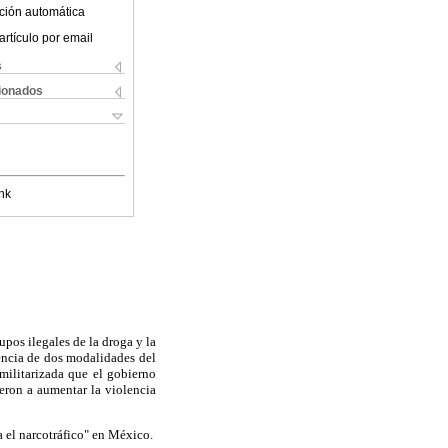
ción automática
artículo por email
s
cionados
nk
pos ilegales de la droga y la
tencia de dos modalidades del
militarizada que el gobierno
yeron a aumentar la violencia
a el narcotráfico" en México.