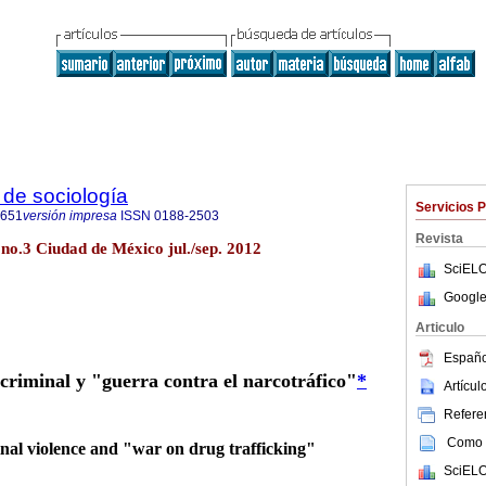
de sociología
Servicios 
0651
versión impresa
ISSN
0188-2503
Revista
 no.3 Ciudad de México jul./sep. 2012
SciELO
Google
Articulo
Españo
 criminal y "guerra contra el narcotráfico"
*
Artícu
Referen
Como c
nal violence and "war on drug trafficking"
SciELO