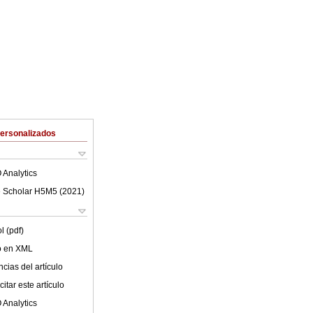
Personalizados
 Analytics
 Scholar H5M5 (
2021
)
l (pdf)
lo en XML
cias del artículo
itar este artículo
 Analytics