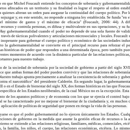
do en que Michel Foucault entiende los conceptos de soberanía y gubernamentalidad
etos afincados en un territorio y su finalidad es lograr el respeto al orden esta
a quienes alteran un orden para asegurar la continuidad del cuerpo político. Por l
 sojuzgar y, en este sentido, no responde a ninguna ley establecida. Se funda "en e
el mínimo de gastos y el máximo de eficacia" (Foucault, 2006: 44). A dife
ecursos y controla personas, es difusa y multivalente en sus operaciones, y su fu
 Hay gubernamentalidad cuando el poder no depende de una sola fuente de valida
 través de tácticas polivalentes y articulaciones microsociales y locales. Foucault s
 inoperante para gobernar el cuerpo político y económico de las sociedades indust
 la gubernamentalidad se convierte en el principal recurso para reforzar el p
as históricas de poder que responden a una determinada época, pero también pue
entes momentos de acuerdo con la dinámica particular de las relaciones políticas
rtantes para nuestro trabajo.
zo de la sociedad de soberanía por la sociedad de gobierno a partir del siglo XVI
ce que ambas formas del poder pueden convivir y que las relaciones de soberaní
Nuestro trabajo apunta precisamente a analizar la coexistencia de soberanía y gube
ntra el narcotráfico" del presidente Calderón. En segundo lugar, la gubernamenta
II o en el Estado de bienestar del siglo XX, dos formas históricas en las que Foucaul
specífica de los Estados neoliberales, de la cual México no es la excepción. Est
nto de los aparatos políticos y de economía con los que se ejercía el control baj
 se ha caracterizado por no mejorar el bienestar de la ciudadanía y, en muchos c
a aplicación de políticas de seguridad que ponen en riesgo la vida de las personas.
yarse es que el poder gubernamental no lo ejercen únicamente los Estados. Cualqui
ciones de gobierno en la medida que asume la gestión eficaz de recursos o la 
erno se extiende a las relaciones religiosas, familiares, médicas, comerciales, etcé
, la familia, los niños, el cuerpo, las relaciones económicas, etcétera. Lo mism