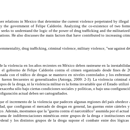
wer relations in Mexico that determine the current violence perpetrated by illega
 by the government of Felipe Calderón. Analyzing the co-existence of two form
 seeks to understand the logic of the power of drug trafficking and the militarized
tions. He also discusses the main factors that have contributed to increasing crim
rnmentality, drug trafficking, criminal violence, military violence, "war against dr
e la violencia en los años recientes en México deben rastrearse en la inestabilid
 el gobierno de Felipe Calderón contra el crimen organizado desde fines de 20
onada con el tráfico de drogas se mantuvo en niveles controlados y los enfrentam
 fueron frecuentes ni generalizados (Astorga, 2009: 2-3). La violencia criminal 
upos de la droga, ni la violencia militar es la forma invariable que el Estado utilizó
 exacerba sólo bajo ciertas condiciones sociales y políticas, o bajo una configuració
nfiguración actual deben ser cartografiados.
ue el incremento de la violencia que padecen algunas regiones del país obedece a
ad, que configuran el mercado de drogas en general, las guerras entre cárteles 
ico. Además, mostramos que la "guerra contra el narcotráfico" asumida por el actua
ama de indiferenciaciones miméticas entre grupos de la droga e instituciones esta
deral y los distintos grupos de la droga supone el combate entre dos lógicas 