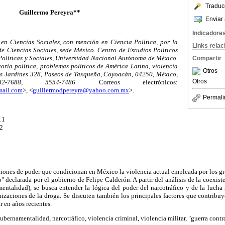
Traduc
Guillermo Pereyra**
Enviar 
Indicadore
 en Ciencias Sociales, con mención en Ciencia Política, por la
Links rela
e Ciencias Sociales, sede México. Centro de Estudios Políticos
Políticas y Sociales, Universidad Nacional Autónoma de México.
Compartir
eoría política, problemas políticos de América Latina, violencia
Otros
s Jardines 328, Paseos de Taxqueña, Coyoacán, 04250, México,
Otros
-7688, 5554-7486.
Correos electrónicos:
mail.com
>, <
guillermodpereyra@yahoo.com.mx
>.
Permali
11
2
laciones de poder que condicionan en México la violencia actual empleada por los gru
co" declarada por el gobierno de Felipe Calderón. A partir del análisis de la coexis
entalidad), se busca entender la lógica del poder del narcotráfico y de la lucha 
nizaciones de la droga. Se discuten también los principales factores que contribu
r en años recientes.
ubernamentalidad, narcotráfico, violencia criminal, violencia militar, "guerra contr