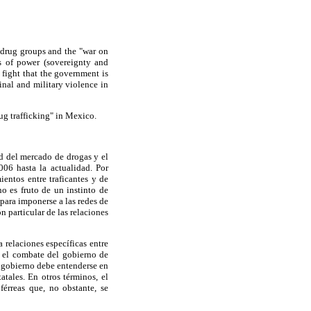
l drug groups and the "war on
s of power (sovereignty and
 fight that the government is
inal and military violence in
ug trafficking" in Mexico.
ad del mercado de drogas y el
06 hasta la actualidad. Por
ientos entre traficantes y de
no es fruto de un instinto de
 para imponerse a las redes de
n particular de las relaciones
 relaciones específicas entre
y el combate del gobierno de
l gobierno debe entenderse en
tales. En otros términos, el
férreas que, no obstante, se