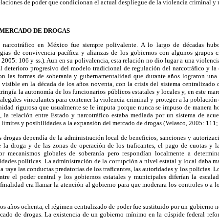
laciones de poder que condicionan el actual despliegue de la violencia criminal y m
L MERCADO DE DROGAS
y narcotráfico en México fue siempre polivalente. A lo largo de décadas hu
egias de convivencia pacífica y alianzas de los gobiernos con algunos grupos c
005: 106 y ss.). Aun en su polivalencia, esta relación no dio lugar a una violenci
l deterioro progresivo del modelo tradicional de regulación del narcotráfico y l
ron las formas de soberanía y gubernamentalidad que durante años lograron una 
 visible en la década de los años noventa, con la crisis del sistema centralizado
tringía la autonomía de los funcionarios públicos estatales y locales y, en este marc
alegales vinculantes para contener la violencia criminal y proteger a la población c
unidad rigurosa que usualmente se le imputa porque nunca se impuso de manera 
o, la relación entre Estado y narcotráfico estaba mediada por un sistema de acue
ba límites y posibilidades a la expansión del mercado de drogas (Velasco, 2005: 111;
s drogas dependía de la administración local de beneficios, sanciones y autorizac
e la droga y de las zonas de operación de los traficantes, el pago de cuotas y l
por mecanismos globales de soberanía pero respondían localmente a determina
dades políticas. La administración de la corrupción a nivel estatal y local daba ma
a raya las conductas predatorias de los traficantes, las autoridades y los policías. 
ntre el poder central y los gobiernos estatales y municipales diferían la escala
finalidad era llamar la atención al gobierno para que moderara los controles o a lo
los años ochenta, el régimen centralizado de poder fue sustituido por un gobierno 
rcado de drogas. La existencia de un gobierno mínimo en la cúspide federal reforz