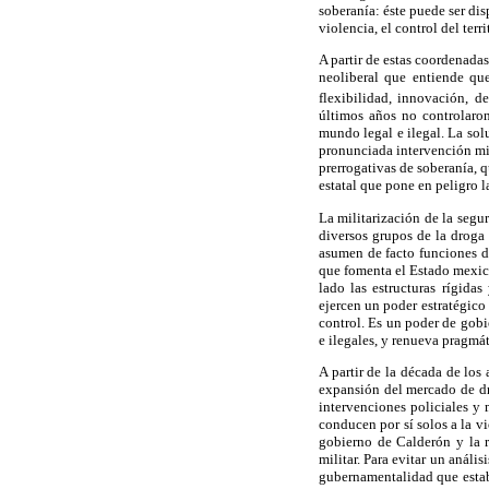
soberanía: éste puede ser dis
violencia, el control del terr
A partir de estas coordenada
neoliberal que entiende que
flexibilidad, innovación, de
últimos años no controlaron
mundo legal e ilegal. La sol
pronunciada intervención mi
prerrogativas de soberanía, 
estatal que pone en peligro l
La militarización de la segur
diversos grupos de la droga 
asumen de facto funciones d
que fomenta el Estado mexica
lado las estructuras rígida
ejercen un poder estratégico
control. Es un poder de gobi
e ilegales, y renueva pragmát
A partir de la década de los
expansión del mercado de dro
intervenciones policiales y 
conducen por sí solos a la vi
gobierno de Calderón y la r
militar. Para evitar un análi
gubernamentalidad que establ