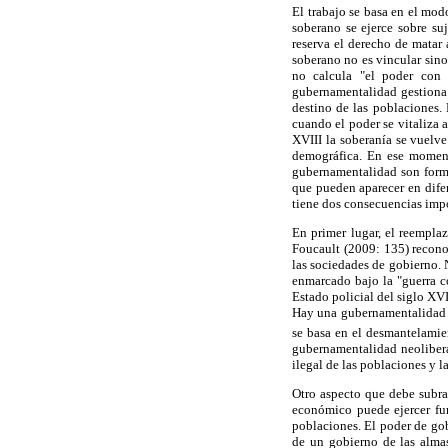
El trabajo se basa en el mo
soberano se ejerce sobre suj
reserva el derecho de matar 
soberano no es vincular sino
no calcula "el poder con 
gubernamentalidad gestiona r
destino de las poblaciones.
cuando el poder se vitaliza a
XVIII la soberanía se vuelve
demográfica. En ese momento
gubernamentalidad son form
que pueden aparecer en difer
tiene dos consecuencias impo
En primer lugar, el reempla
Foucault (2009: 135) recono
las sociedades de gobierno. 
enmarcado bajo la "guerra co
Estado policial del siglo XVI
Hay una gubernamentalidad e
se basa en el desmantelamie
gubernamentalidad neoliberal
ilegal de las poblaciones y l
Otro aspecto que debe subra
económico puede ejercer fun
poblaciones. El poder de gobi
de un gobierno de las almas