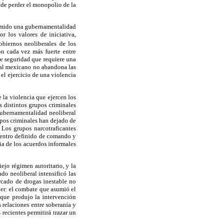
uede perder el monopolio de la
asumido una gubernamentalidad
r los valores de iniciativa,
biernos neoliberales de los
ón cada vez más fuerte entre
de seguridad que requiere una
ral mexicano no abandona las
el ejercicio de una violencia
e la violencia que ejercen los
s distintos grupos criminales
gubernamentalidad neoliberal
upos criminales han dejado de
 Los grupos narcotraficantes
 centro definido de comando y
ia de los acuerdos informales
ejo régimen autoritario, y la
do neoliberal intensificó las
ercado de drogas inestable no
aber: el combate que asumió el
 que produjo la intervención
s relaciones entre soberanía y
recientes permitirá trazar un