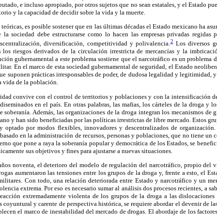
putado, e incluso apropiado, por otros sujetos que no sean estatales, y el Estado p
itorio y la capacidad de decidir sobre la vida y la muerte.
s teóricas, es posible sostener que en las últimas décadas el Estado mexicano ha 
 la sociedad debe estructurarse como lo hacen las empresas privadas regidas po
2
scentralización, diversificación, competitividad y polivalencia.
Los diversos go
 los riesgos derivados de la circulación irrestricta de mercancías y la imbricaci
ución gubernamental a este problema sostiene que el narcotráfico es un problema 
litar. En el marco de esta sociedad gubernamental de seguridad, el Estado neolibe
que suponen prácticas irresponsables de poder, de dudosa legalidad y legitimidad, y 
a vida de la población.
idad convive con el control de territorios y poblaciones y con la intensificación d
diseminados en el país. En otras palabras, las mafias, los cárteles de la droga y lo
e soberanía. Además, las organizaciones de la droga integran los mecanismos de 
no y han sido beneficiadas por las políticas irrestrictas de libre mercado. Estos gr
s y optado por modos flexibles, innovadores y descentralizados de organización.
 basado en la administración de recursos, personas y poblaciones, que no tiene un
erno que pone a raya la soberanía popular y democrática de los Estados, se benefic
icamente sus objetivos y fines para ajustarse a nuevas situaciones.
 años noventa, el deterioro del modelo de regulación del narcotráfico, propio del vi
gas aumentaron las tensiones entre los grupos de la droga y, frente a esto, el Esta
militares. Con todo, una relación deteriorada entre Estado y narcotráfico y un m
olencia extrema. Por eso es necesario sumar al análisis dos procesos recientes, a s
eacción extremadamente violenta de los grupos de la droga a las dislocaciones
sis coyuntural y carente de perspectiva histórica, se requiere abordar el devenir de la
ecen el marco de inestabilidad del mercado de drogas. El abordaje de los factores 