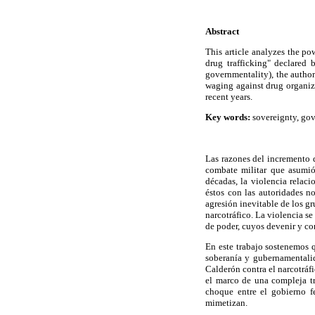
Abstract
This article analyzes the po
drug trafficking" declared
governmentality), the author
waging against drug organiza
recent years.
Key words:
sovereignty, gove
Las razones del incremento d
combate militar que asumió
décadas, la violencia relaci
éstos con las autoridades no
agresión inevitable de los gr
narcotráfico. La violencia se
de poder, cuyos devenir y co
En este trabajo sostenemos q
soberanía y gubernamentalid
Calderón contra el narcotráf
el marco de una compleja tr
choque entre el gobierno fe
mimetizan.