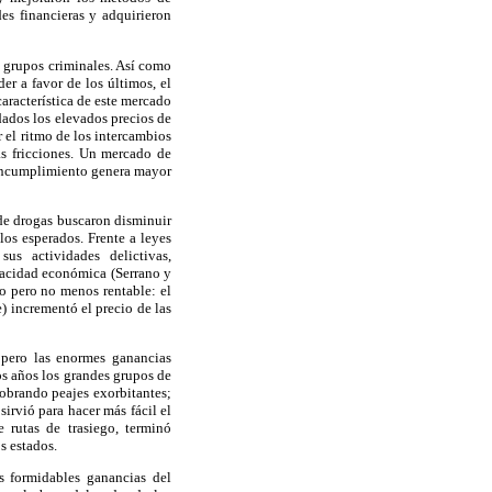
des financieras y adquirieron
 grupos criminales. Así como
er a favor de los últimos, el
característica de este mercado
ados los elevados precios de
r el ritmo de los intercambios
as fricciones. Un mercado de
o incumplimiento genera mayor
 de drogas buscaron disminuir
los esperados. Frente a leyes
sus actividades delictivas,
pacidad económica (Serrano y
so pero no menos rentable: el
e) incrementó el precio de las
 pero las enormes ganancias
os años los grandes grupos de
cobrando peajes exorbitantes;
irvió para hacer más fácil el
 rutas de trasiego, terminó
s estados.
s formidables ganancias del