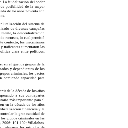
se. La feudalización del poder
n de posibilidad de la mayor
cada de los años noventa con
ios.
pluralización del sistema de
anizado de diversas campañas
lmente, la descentralización
 de recursos, lo cual permitió
este contexto, los mecanismos
 y traficantes aumentaron las
ítica clara entre políticos,
er en el que los grupos de la
ptados y dependientes de los
grupos criminales, los pactos
ron perdiendo capacidad para
rtir de la década de los años
uperando a sus contrapartes
itorio más importante para el
ron en la década de los años
iberalización financiera y la
ontrolar la gran cantidad de
los grupos criminales en las
m, 2006: 101-102; Villalobos,
 y mejoraron los métodos de