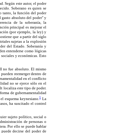
. Según este autor, el poder
blecido. Soberano es quien se
o tanto, la función del poder
l gasto absoluto del poder" y
rencia de la soberanía, la
nción principal es mejorar el
ción (por ejemplo, la ley) y
ostiene que a partir del siglo
riales sujetas a la explosión
oder del Estado. Soberanía y
den entenderse como lógicas
, sociales y económicas. Esto
II no fue absoluto. El mismo
a pueden reemerger dentro de
rnamentalidad en el conflicto
lidad no se ejerce sólo en el
t localiza este tipo de poder.
a forma de gubernamentalidad
1
o el esquema keynesiano.
La
asos, ha suscitado el control
er sujeto político, social o
administración de personas o
tera. Por ello se puede hablar
o puede decirse del poder de