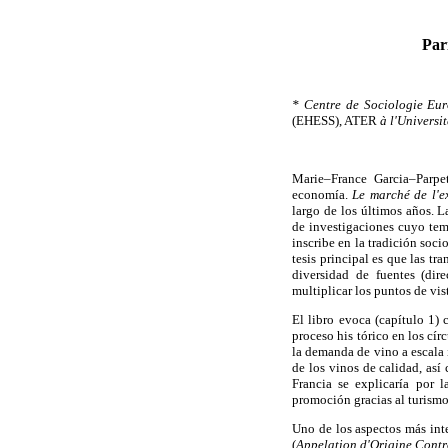
Parí
* Centre de Sociologie E
(EHESS), ATER
à l'Universi
Marie–France Garcia–Parpe
economía.
Le marché de l'e
largo de los últimos años. L
de investigaciones cuyo tem
inscribe en la tradición so
tesis principal es que las t
diversidad de fuentes (dire
multiplicar los puntos de vis
El libro evoca (capítulo 1)
proceso his tórico en los cí
la demanda de vino a escala 
de los vinos de calidad, as
Francia se explicaría por 
promoción gracias al turismo
Uno de los aspectos más inte
(
Appelation d'Origine Contr