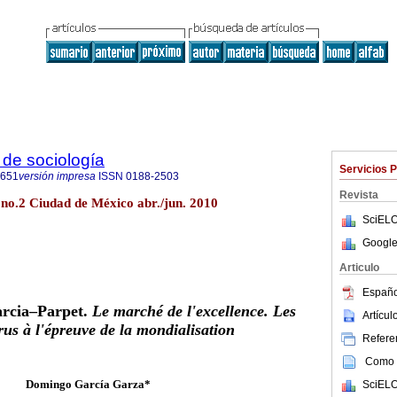
de sociología
Servicios 
0651
versión impresa
ISSN
0188-2503
Revista
 no.2 Ciudad de México abr./jun. 2010
SciELO
Google
Articulo
Españo
rcia–Parpet.
Le marché de l'excellence. Les
Artícu
rus à l'épreuve de la mondialisation
Referen
Como c
Domingo García Garza*
SciELO