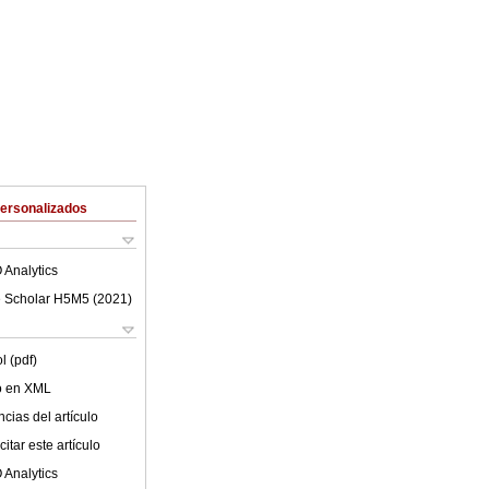
Personalizados
 Analytics
 Scholar H5M5 (
2021
)
l (pdf)
lo en XML
cias del artículo
itar este artículo
 Analytics