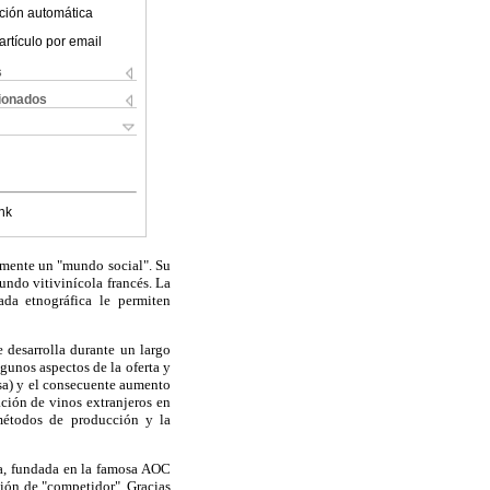
ción automática
artículo por email
s
cionados
nk
amente un "mundo social". Su
undo vitivinícola francés. La
rada etnográfica le permiten
 desarrolla durante un largo
gunos aspectos de la oferta y
esa) y el consecuente aumento
ción de vinos extranjeros en
 métodos de producción y la
cia, fundada en la famosa AOC
ción de "competidor". Gracias