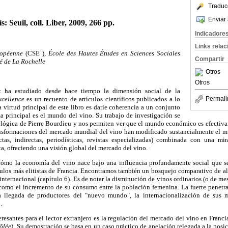
Traduc
Enviar 
s: Seuil, coll. Liber, 2009, 266 pp.
Indicadore
Links rela
uropéenne
(CSE ),
École des Hautes Études en Sciences Sociales
Compartir
té de La Rochelle
Otros
Otros
t ha estudiado desde hace tiempo la dimensión social de la
xcellence
es un recuento de artículos científicos publicados a lo
Permali
a virtud principal de este libro es darle coherencia a un conjunto
a principal es el mundo del vino. Su trabajo de investigación se
ciológica de Pierre Bourdieu y nos permiten ver que el mundo económico es efectiv
ransformaciones del mercado mundial del vino han modificado sustancialmente el m
ctas, indirectas, periodísticas, revistas especializadas) combinada con una mi
ta, ofreciendo una visión global del mercado del vino.
 cómo la economía del vino nace bajo una influencia profundamente social que se
rculos más elitistas de Francia. Encontramos también un bosquejo comparativo de al
internacional (capítulo 6). Es de notar la disminución de vinos ordinarios (o de m
í como el incremento de su consumo entre la población femenina. La fuerte penetra
la llegada de productores del "nuevo mundo", la internacionalización de sus
.
resantes para el lector extranjero es la regulación del mercado del vino en Fran
ôlée
). Su demostración se basa en un caso práctico de apelación relegada a la posi