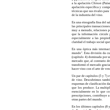
a la apelación
Chinon
(País
apelación específica y comp
técnicas que sus rivales para
de la industria del vino.
En una etnografía fina del sa
las principales transaccione
muy a menudo, relaciones pe
que la información circule 
especialmente a las propie
claridad el trabajo social q
En una óptica más internaci
mundo". Esta división da cu
(capítulo 4) dominada por u
mercado que, al contrario de
transformó el mercado graci
hacer vino con el arte de ven
Un par de capítulos (5 y 7) 
de vino. Descubrimos tambi
esquemas de clasificación da
que los produce. La multipl
esencialmente en lo que con
prescripciones, contribuye a
otras partes del mundo.
En los últimos capítulos (8 