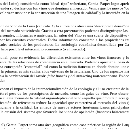
es del Loira), considerada como "ideal–tipo" weberiano, Garcia–Parpet logra apre
render su desfase con los vinos que dominan el mercado. Vemos que los nuevos "c
 valorizar sus vinos: la construcción de una "imagen de calidad" y la inserción en la
lón de Vino de la Loira (capítulo 3), la autora nos ofrece una "descripción densa" 
s del mercado vitivinícola. Gracias a esta presentación podemos distinguir que las
rsonales, informales o amistosas. El salón del Vino es una suerte de dispositivo 
por los circuitos comerciales. Dicha información concierne a las propiedades in
dades sociales de los productores. La sociología económica desarrollada por Ga
ue hace posible el intercambio económico (o el mercado).
onal, pone en evidencia las diferencias existentes entre los vinos franceses y 
enta de las relaciones de competencia en el mercado. Podemos apreciar el peso d
na concepción "comercial", así como la tradición francesa en donde domina una 
 la primera, es más sumisa a los vaivenes de la naturaleza. Uno de los aspectos má
as a la combinación del
savoir–faire
francés y del
marketing
norteamericano. Es deci
der.
evocan el impacto de la internacionalización de la enología y el uso creciente de l
én el peso de los prescriptores de mercado, como las guías de vino. Pero obser
n cuenta menos de la calidad organoléptica del vino (aquella que procura placer gu
icación de referencias reduce la opacidad que caracteriza al mercado del vino (
cierne a la calidad. La entrada de nuevos actores (norteamericanos principalme
 la erosión del sistema que favorecía los vinos de apelación (franceses básicamen
y 9), Garcia–Parpet toma otra área geográfica como caso práctico: la región de La