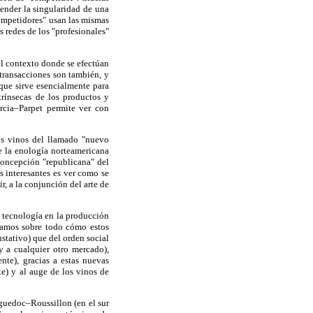
hender la singularidad de una
ompetidores" usan las mismas
s redes de los "profesionales"
del contexto donde se efectúan
 transacciones son también, y
que sirve esencialmente para
trínsecas de los productos y
rcia–Parpet permite ver con
los vinos del llamado "nuevo
e la enología norteamericana
concepción "republicana" del
s interesantes es ver como se
r, a la conjunción del arte de
a tecnología en la producción
vamos sobre todo cómo estos
stativo) que del orden social
y a cualquier otro mercado),
nte), gracias a estas nuevas
te) y al auge de los vinos de
nguedoc–Roussillon (en el sur