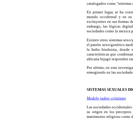
catalogados como "sistemas d
En primer lugar, se ha cons
mundo occidental y en su 
excluyentes en sus formas de 
embargo, las lógicas digit
sociedades como la mexica p
Existen otros sistemas sexo/
el patrón sexo/genérico med
la India hinduista, donde s
características que combinan
africana bijagó responden ta
Por ultimo, en esta investi
emergiendo en las sociedad
SISTEMAS SEXUALES DI
Modelo judeo–cristiano
Las sociedades occidentales 
su origen en los preceptos
matrimonio religioso como ún