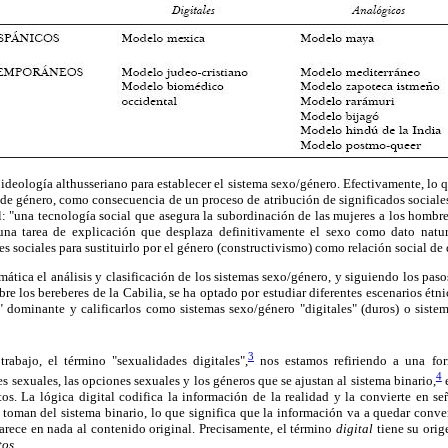
 ideología althusseriano para establecer el sistema sexo/género. Efectivamente, lo q
es de género, como consecuencia de un proceso de atribución de significados sociales
l: "una tecnología social que asegura la subordinación de las mujeres a los hombr
una tarea de explicación que desplaza definitivamente el sexo como dato natura
nes sociales para sustituirlo por el género (constructivismo) como relación social d
mática el análisis y clasificación de los sistemas sexo/género, y siguiendo los pas
bre los bereberes de la Cabilia, se ha optado por estudiar diferentes escenarios étnic
l" dominante y calificarlos como sistemas sexo/género "digitales" (duros) o siste
3
trabajo, el término "sexualidades digitales",
nos estamos refiriendo a una fo
4
s sexuales, las opciones sexuales y los géneros que se ajustan al sistema binario,
e
s. La lógica digital codifica la información de la realidad y la convierte en se
 se toman del sistema binario, lo que significa que la información va a quedar con
arece en nada al contenido original. Precisamente, el término
digital
tiene su orig
tos.