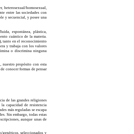
er, heterosexual/homosexual,
nte entre las sociedades con
ible y secuencial, y posee una
uida, espontánea, plástica,
ento cuántico de la materia.
), tanto en el reconocimiento
era y trabaja con los valores
elimina o discrimina ninguna
, nuestro propósito con esta
n de conocer formas de pensar
ncia de las grandes religiones
 la capacidad de resistencia
dades más reguladas se escapa
des. Sin embargo, todas estas
oscripciones, aunque unas de
o/genéricos, seleccionados y