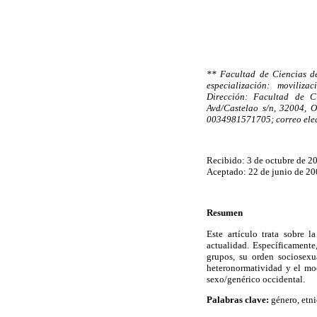
** Facultad de Ciencias d
especialización: moviliza
Dirección: Facultad de C
Avd/Castelao s/n, 32004, 
0034981571705; correo ele
Recibido: 3 de octubre de 2
Aceptado: 22 de junio de 20
Resumen
Este artículo trata sobre l
actualidad. Específicamente,
grupos, su orden sociosexua
heteronormatividad y el mod
sexo/genérico occidental.
Palabras clave:
género, etni