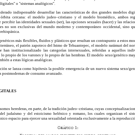
igitales" o "sistemas analógicos".
iderado indispensable desarrollar las características de dos grandes modelos digi
órbita cercana: el modelo judeo–cristiano y el modelo biomédico, ambos regi
percibir las identidades sexuales (ser), las opciones sexuales (hacer) y las relacio
ales no son exclusivas del mundo moderno y contemporáneo occidental, sino q
rehispánica.
genéricos más flexibles, fluidos y plásticos que resultan un contrapunto a estos m
iterráneo, el patrón zapoteco del Istmo de Tehuantepec, el modelo rarámuri del no
e han institucionalizado las categorías intersexuales, referidas a aquellos i
 lo propio de los varones y lo propio de las hembras. El modelo sexo/genérico ma
mbién a estas lógicas analógicas.
gación se lanza como hipótesis la posible emergencia de un nuevo sistema sexo/ge
es postmodernas de consumo avanzado.
GITALES
somos herederas, en parte, de la tradición judeo–cristiana, cuyas conceptualizacion
 del judaísmo y del estoicismo helénico y romano, los cuales organizan el sis
ico espacio para ejercer una sexualidad orientada exclusivamente a la reproducci