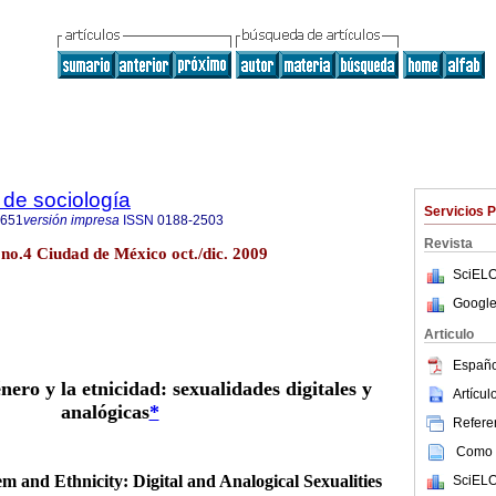
de sociología
Servicios 
0651
versión impresa
ISSN
0188-2503
Revista
 no.4 Ciudad de México oct./dic. 2009
SciELO
Google
Articulo
Españo
nero y la etnicidad: sexualidades digitales y
Artícu
analógicas
*
Referen
Como c
 and Ethnicity: Digital and Analogical Sexualities
SciELO