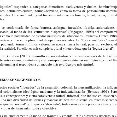
igitales" responden a categorías dimórficas, excluyentes y duales: hombre/muj
lico, naturaleza/cultura, normal/desviado, como la forma de pensamiento domina
entales. La sexualidad digital transmite información binaria, lineal, rígida, inflex
ica.
se conformaría de forma borrosa, ambigua, inestable, líquida, ambivalente, fl
eable, al modo de las "estructuras disipativas" (Prigogine, 1999) del comportami
r como la posibilidad de estados múltiples, de situaciones liminares (Turner, 1988
néricas, como en la pluralidad de opciones sexuales. La "lógica analógica" consid
, pudiendo tomar infinitos valores. Se acerca más a lo real, pues no excluye, 
la realidad. Por ello, es más compleja, plural y heterodoxa que la "lógica digital".
rre Bourdieu (2000) desarrolló en sus estudios sobre los bereberes de la Cabilia
ferentes escenarios étnicos y sus correspondientes sistemas sexo/género, con el fi
y determinar si responden a un modelo más
analógico
o más
digital.
TEMAS SEXO/GENÉRICOS
acios sociales "liberados" de la expansión colonial, la mercantilización, la influe
 el colonialismo ideológico moderno y la industrialización (Heritier, 1991). Pero
e sus concepciones y cierta convivencia formal–informal, que incluso en las socie
r una rica diversidad de formas y maneras de percibir lo sexual en muchas socieda
 lo que es "normal" y lo que es "desviado", todas marcan sus prescripciones y pr
, y otras de forma más rígida y coercitiva.
ben esquemáticamente (a modo de
frames)
(Gerhards, 1995) diferentes sistemas sex