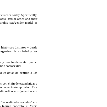
xistence today. Specifically,
socio–sexual order and their
morphic sex/gender model as
históricos distintos y desde
organizan la sociedad y los
 objetivo fundamental que se
undo sociosexual.
d es dotar de sentido a los
s con el fin de estandarizar y
as espacio–temporales. Esta
 dimórfico sexo/genérico son
"las realidades sociales" son
o teórico concreto,
el frame