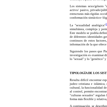
Los sistemas sexo/género "d
activo/ pasivo, privado/púb
estructuras más rígidas occid
conformación sintáctico–lóg
5
La "sexualidad analógica"
simultánea, compleja y perm
Este modelo se podría defini
de diferentes identidades ge
continuos de estos factores
información de la que ofrece 
Siguiendo los pasos que Pie
investigación es examinar di
lo "sexual" y lo "genérico" 
TIPOLOGÍA DE LOS SIS
Resulta difícil encontrar esp
judeo–cristiana e islámica,
cultural, la funcionalidad d
al control, permite encontra
"culturas sexuales" regulan
forma más flexible y relativa
A continuación, se descri