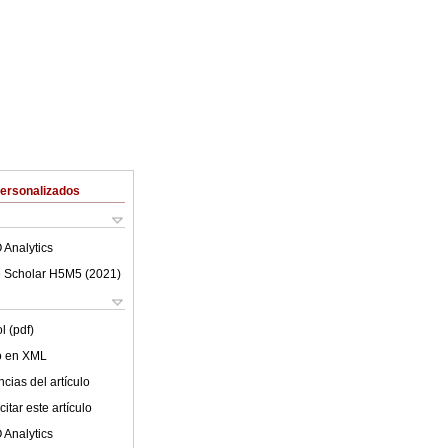
Personalizados
 Analytics
 Scholar H5M5 (
2021
)
l (pdf)
lo en XML
cias del artículo
itar este artículo
 Analytics