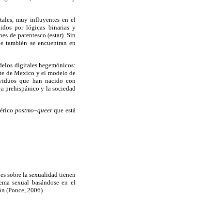
tales, muy influyentes en el
dos por lógicas binarias y
nes de parentesco (estar). Sin
ue también se encuentran en
odelos digitales hegemónicos:
rte de Mexico y el modelo de
ndividuos que han nacido con
ya prehispánico y la sociedad
nérico
postmo–queer
que está
es sobre la sexualidad tienen
tema sexual basándose en el
ón (Ponce, 2006).