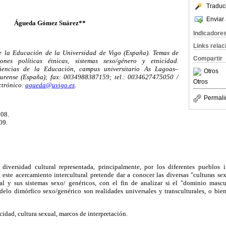
Traduc
Enviar 
Águeda Gómez Suárez
**
Indicadore
Links rela
e la Educación de la Universidad de Vigo (España). Temas de
Compartir
ciones políticas étnicas, sistemas sexo/género y etnicidad.
iencias de la Educación, campus universitario As Lagoas–
Otros
Ourense (España); fax: 0034988387159; tel.: 0034627475050 /
Otros
ctrónico:
agueda@uvigo.es
.
Permali
008.
09.
a diversidad cultural representada, principalmente, por los diferentes pueblos
 este acercamiento intercultural pretende dar a conocer las diversas "culturas s
l y sus sistemas sexo/ genéricos, con el fin de analizar si el "dominio mascu
elo dimórfico sexo/genérico son realidades universales y transculturales, o bien
cidad, cultura sexual, marcos de interpretación.