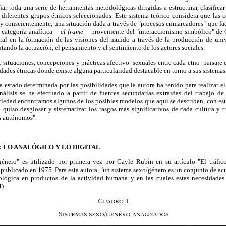
ar toda una serie de herramientas metodológicas dirigidas a estructurar, clasificar
diferentes grupos étnicos seleccionados. Este sistema teórico considera que las 
a y conscientemente, una situación dada a través de "procesos enmarcadores" que fac
a categoría analítica —
el frame
— proveniente del "interaccionismo simbólico" de G
l en la formación de las visiones del mundo a través de la producción de univ
entando la actuación, el pensamiento y el sentimiento de los actores sociales.
e situaciones, concepciones y prácticas afectivo–sexuales entre cada etno–paisaje
lidades étnicas donde existe alguna particularidad destacable en torno a sus sistema
a estado determinada por las posibilidades que la autora ha tenido para realizar el
nálisis se ha efectuado a partir de fuentes secundarias extraídas del trabajo de
ociedad encontramos algunos de los posibles modelos que aquí se describen, con es
 quiso desglosar y sistematizar los rasgos más significativos de cada cultura y t
s autónomos".
: LO ANALÓGICO Y LO DIGITAL
énero" es utilizado por primera vez por Gayle Rubin en su artículo "El tráfic
 publicado en 1975. Para esta autora, "un sistema sexo/género es un conjunto de acu
ológica en productos de la actividad humana y en las cuales estas necesidades
).