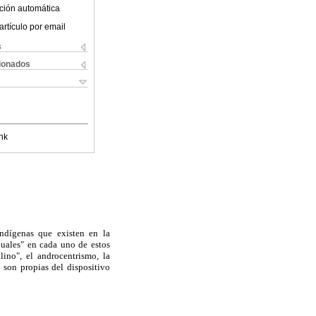
ción automática
artículo por email
s
cionados
nk
 indígenas que existen en la
exuales" en cada uno de estos
lino", el androcentrismo, la
 son propias del dispositivo