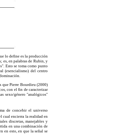
ue lo define es la producción
; es, en palabras de Rubin, y
es". Esto se toma como punto
l (esencialismo) del centro
e dominación.
os que Pierre Bourdieu (2000)
os, con el fin de caracterizar
mas sexo/género "analógicos"
rma de concebir el universo
l cual encierra la realidad en
ñales discretas, manejables y
vertida en una combinación de
en en esto, en que la señal se