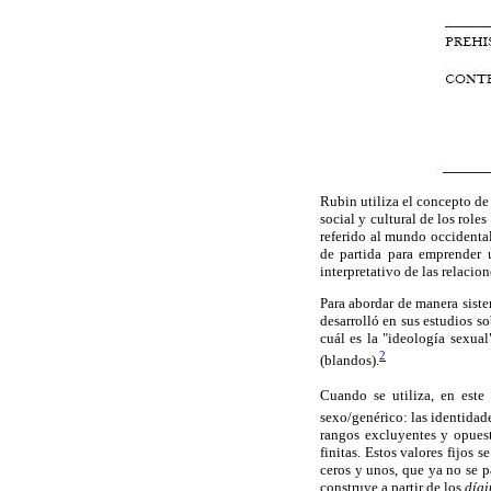
Rubin utiliza el concepto de
social y cultural de los rol
referido al mundo occidenta
de partida para emprender 
interpretativo de las relacio
Para abordar de manera siste
desarrolló en sus estudios so
cuál es la "ideología sexua
2
(blandos).
Cuando se utiliza, en este 
sexo/genérico: las identidade
rangos excluyentes y opuesto
finitas. Estos valores fijos
ceros y unos, que ya no se p
construye a partir de los
dígi