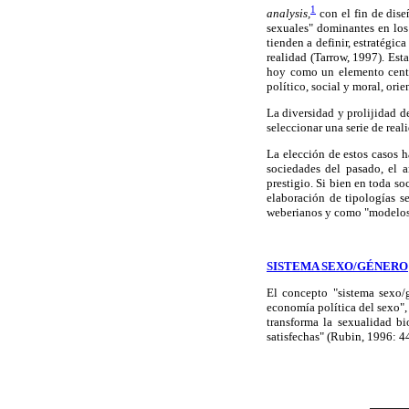
1
analysis,
con el fin de diseñ
sexuales" dominantes en los 
tienden a definir, estratégic
realidad (Tarrow, 1997). Est
hoy como un elemento centra
político, social y moral, ori
La diversidad y prolijidad d
seleccionar una serie de rea
La elección de estos casos h
sociedades del pasado, el a
prestigio. Si bien en toda s
elaboración de tipologías se
weberianos y como "modelo
SISTEMA SEXO/GÉNERO
El concepto "sistema sexo/g
economía política del sexo",
transforma la sexualidad bi
satisfechas" (Rubin, 1996: 44