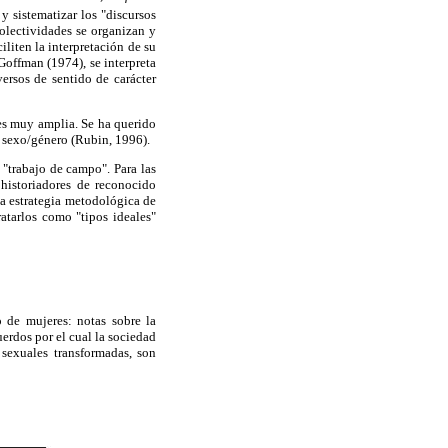
 y sistematizar los "discursos
colectividades se organizan y
iliten la interpretación de su
offman (1974), se interpreta
ersos de sentido de carácter
 es muy amplia. Se ha querido
s sexo/género (Rubin, 1996).
 "trabajo de campo". Para las
 historiadores de reconocido
ta estrategia metodológica de
ratarlos como "tipos ideales"
o de mujeres: notas sobre la
erdos por el cual la sociedad
 sexuales transformadas, son