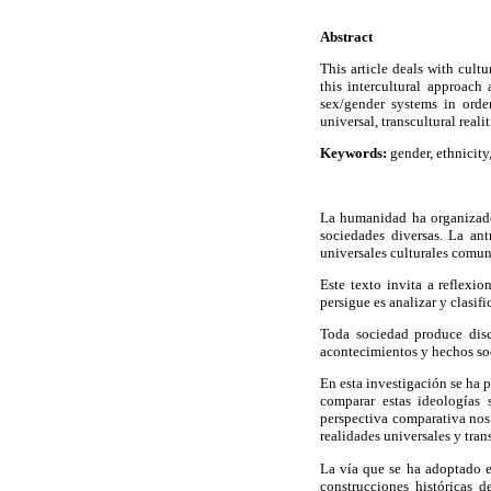
Abstract
This article deals with cult
this intercultural approach
sex/gender systems in orde
universal, transcultural real
Keywords:
gender, ethnicity
La humanidad ha organizado 
sociedades diversas. La an
universales culturales comun
Este texto invita a reflexi
persigue es analizar y clasi
Toda sociedad produce disc
acontecimientos y hechos soc
En esta investigación se ha p
comparar estas ideologías 
perspectiva comparativa nos
realidades universales y tran
La vía que se ha adoptado e
construcciones históricas 