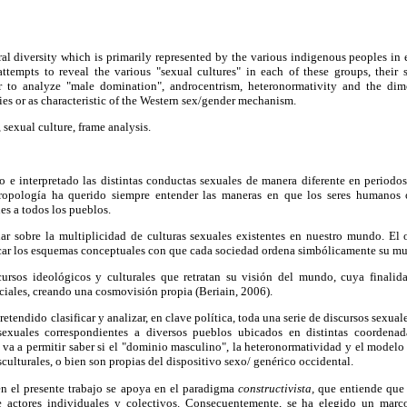
ural diversity which is primarily represented by the various indigenous peoples in e
 attempts to reveal the various "sexual cultures" in each of these groups, their 
r to analyze "male domination", androcentrism, heteronormativity and the di
ities or as characteristic of the Western sex/gender mechanism.
, sexual culture, frame analysis.
e interpretado las distintas conductas sexuales de manera diferente en periodos 
tropología ha querido siempre entender las maneras en que los seres humanos 
es a todos los pueblos.
onar sobre la multiplicidad de culturas sexuales existentes en nuestro mundo. El
ficar los esquemas conceptuales con que cada sociedad ordena simbólicamente su m
ursos ideológicos y culturales que retratan su visión del mundo, cuya finalida
iales, creando una cosmovisión propia (Beriain, 2006).
retendido clasificar y analizar, en clave política, toda una serie de discursos sexuale
sexuales correspondientes a diversos pueblos ubicados en distintas coordenad
 va a permitir saber si el "dominio masculino", la heteronormatividad y el modelo
sculturales, o bien son propias del dispositivo sexo/ genérico occidental.
n el presente trabajo se apoya en el paradigma
constructivista,
que entiende que 
de actores individuales y colectivos. Consecuentemente, se ha elegido un marc