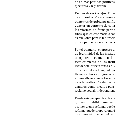
dos o más partidos políticos
ejecutiva y legislativa.
En uno de sus trabajos, Bill
de comunicación y actores e
contextos de gobierno unifica
generar un contexto de comp
las reformas, no forma parte 
fines, que en este modelo so
es relevante para la realiza
poder, pero no es necesaria 
Por el contrario, el proceso
de legitimidad de las institu
componente central en la c
fortalecimiento de las inst
incidencia directa tanto en 
tema central en la agenda p
llevar a cabo su programa de
en una disputa entre las elit
para la realización de una r
cambios como medios para lo
reclamo social, independient
Desde esta perspectiva, la a
gobierno dividido como en e
promover una reforma que le 
reforma puede proporcionar i
una oposición electoral, si