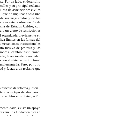
e. Por un lado, el desarrollo
 calles y su principal reclamo
junto de asociaciones civiles
al que no implicaba sólo una
de sus magistrados y de los
s relevante la observación de
prema de Estados Unidos, con
ajo un grupo de restricciones
il organizada previamente en
ica límites en las formas del
os mecanismos institucionales
nto masivo de protesta y las
sobre el cambio institucional
ado, la acción de la sociedad
 con el sistema institucional
implementada. Pero, por otro
dad y fuerza a un reclamo que
n proceso de reforma judicial,
e a otro tipo de discusión,
 los cambios en su integración
omento dado, existe un apoyo
ptar cambios fundamentales en