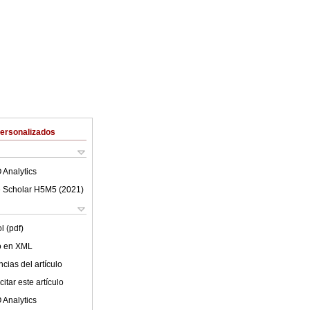
Personalizados
 Analytics
 Scholar H5M5 (
2021
)
l (pdf)
lo en XML
cias del artículo
itar este artículo
 Analytics