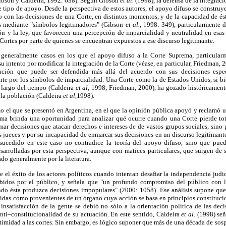
Gibson y Caldeira, 1992: 638). Según Gibson
et al.
(1998), la defensa de la integraci
 tipo de apoyo. Desde la perspectiva de estos autores, el apoyo difuso se construye 
co con las decisiones de una Corte, en distintos momentos, y de la capacidad de ésta
es mediante "símbolos legitimadores" (Gibson
et al.,
1998: 349), particularmente 
ón y la ley, que favorecen una percepción de imparcialidad y neutralidad en esas
 Cortes por parte de quienes se encuentran expuestos a ese discurso legitimante.
o generalmente casos en los que el apoyo difuso a la Corte Suprema, particula
su intento por modificar la integración de la Corte (véase, en particular, Friedman,
tución que puede ser defendida más allá del acuerdo con sus decisiones esp
rte por los símbolos de imparcialidad. Una Corte como la de Estados Unidos, si b
 largo del tiempo (Caldeira
et al,
1998; Friedman, 2000), ha gozado históricament
e la población (Caldeira
et al
,1998).
o el que se presentó en Argentina, en el que la opinión pública apoyó y reclamó un
ma brinda una oportunidad para analizar qué ocurre cuando una Corte pierde tot
ar decisiones que atacan derechos e intereses de de vastos grupos sociales, sino
s jueces y por su incapacidad de enmarcar sus decisiones en un discurso legitimant
 sucedido en este caso no contradice la teoría del apoyo difuso, sino que pued
sarrolladas por esta perspectiva, aunque con matices particulares, que surgen de
ado generalmente por la literatura.
 el éxito de los actores políticos cuando intentan desafiar la independencia jud
ibidos por el público, y señala que "un profundo compromiso del público con l
ndo ésta produzca decisiones impopulares" (2000: 1058). Ese análisis supone que
idas como provenientes de un órgano cuya acción se basa en principios constitucio
 insatisfacción de la gente se debió no sólo a la orientación política de las deci
nti–constitucionalidad de su actuación. En este sentido, Caldeira
et al.
(1998) señ
itimidad a las cortes. Sin embargo, es lógico suponer que más de una década de sosp