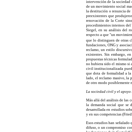
intervención de la sociedad 
de un movimiento social masiv
la destitución o renuncia de
preexistentes que produjero
renovación de la Corte sin
procedimientos internos del 
Siegel, en su análisis del 
respecto a que "un movimient
que lo distinguen de otras c
fundaciones, ONG y asociacio
reclamo, un estilo discursiv
existentes. Sin embargo, en
propuestas técnicas formulad
no hubiera sido el mismo si 
civil institucionalizada pue
que dota de formalidad a la
lado, el reclamo masivo, la 
de otro modo posiblemente n
La sociedad civil y el apoyo 
Más allá del análisis de las 
la demanda social que se d
desarrollada en estudios sobr
y en sus competencias (Frie
Esos estudios han señalado 
difuso, o un compromiso con 