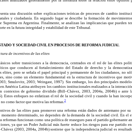
s casos analizados generalmente por la literatura sobre la relación entre opinión
senta una discusión sobre explicaciones teóricas de procesos de cambio instituci
statales y ciudadanía. En segundo lugar se describe la formación de movimientos
e Suprema en Argentina. Finalmente, se analizan las implicancias que pueden te
orte en la futura integridad y estabilidad de este Tribunal.
TADO Y SOCIEDAD CIVIL EN PROCESOS DE REFORMA JUDICIA
L
ctura de incentivos de las elites
ásicos sobre transiciones a la democracia, centrados en el rol de las elites políti
líticos que conducen al fortalecimiento del Estado de derecho y la democratiz
as elites, pero se señala el papel principal y permanente de los ciudadanos, no 
ites, sino como un elemento fundamental en la estructura de incentivos que mot
2003; Smulovitz, 2003; Weingast, 1997). Sin embargo, los dos principales modelos
en América Latina atribuyen los cambios institucionales realizados a la interacción 
 en contextos de gobierno dividido (Bill–Chávez, 2003, 2004a, 2004b) o ante la
5). Estos enfoques no enfatizan el rol de la sociedad civil y cuando la han incorp
2
 no como factor que motiva las reformas.
ntivos de las elites para promover una reforma están dados de antemano por su
n momento determinado, no dependen de la demanda de la sociedad civil. En el 
as reformas funcionan como una política de reaseguro para el partido gobernante ant
ciones, ya que un Poder Judicial más fuerte reduce los riesgos para ese partido e
l–Chávez (2003, 2004a, 2004b) sostiene que la independencia judicial es resultad