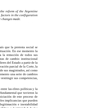
 the reform of the
Argentine
 factors in the configuration
he changes made.
ís que la protesta social se
situación. En ese momento la
ba la remoción de todos sus
stas de cambio institucional
eres del Estado a partir de la
ación parcial de la Corte, la
 de sus magistrados, así como
plemento una serie de cambios
restringir sus competencias,
ntre las elites políticas y la
l fundamental que tuvieron la
niciación de este proceso de
ibles implicancias que pueden
legitimación e inestabilidad