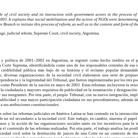
le of civi
l
society and its interaction with government
actors in the process of
003. It
explains that social mobilization and the action of NGOs were determining
ve
Branch to initiate this process of reform, as well
as in the content and form of t
nge, judicial reform, Supreme Court, civil society, Argentina.
 y política de 2001–2002 en Argentina, se registró como hecho inédito en el pa
 la Corte Suprema, identificándola como uno de los responsables centrales de esa 
 credibilidad pública más bajo de su historia y el reclamo popular demanda
o, diversas organizaciones de la sociedad civil elaboraron una serie de propue
dependencia y la legitimidad del Tribunal, que fueron implementadas por los tres pod
como Presidente de la nación en mayo de 2003. Estas reformas incluyeron la renov
 la ciudadanía y mayores requisitos de publicidad en la nominación y designación
 sus integrantes. Por otra parte, el propio Tribunal, con su nueva integración, im
blicidad y una mayor participación ciudadana en sus procedimientos, además de 
s a sus atribuciones constitucionales.
 sobre las reformas judiciales en América Latina se han centrado en la interacción e
o un rol secundario a la sociedad civil. Este trabajo, en cambio, muestra el pape
nos y la acción de las organizaciones sociales tanto en los incentivos para la i
 el contenido de las reformas realizadas. Por otra parte, el trabajo analiza las pos
ciedad civil sobre la destitución de jueces de una Corte en un contexto de des