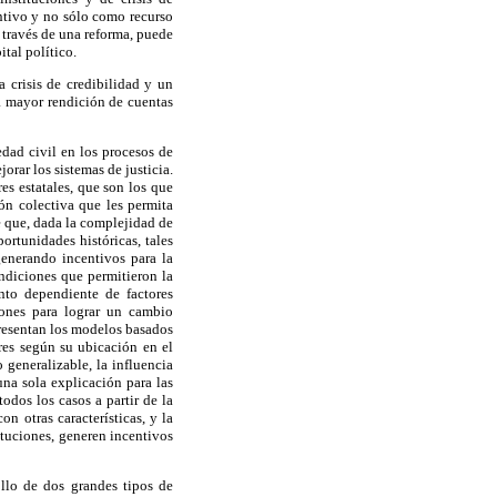
entivo y no sólo como recurso
a través de una reforma, puede
tal político.
 crisis de credibilidad y un
a mayor rendición de cuentas
dad civil en los procesos de
rar los sistemas de justicia.
es estatales, que son los que
ón colectiva que les permita
e que, dada la complejidad de
ortunidades históricas, tales
generando incentivos para la
ondiciones que permitieron la
nto dependiente de factores
iones para lograr un cambio
presentan los modelos basados
ores según su ubicación en el
 generalizable, la influencia
una sola explicación para las
odos los casos a partir de la
on otras características, y la
ituciones, generen incentivos
ollo de dos grandes tipos de