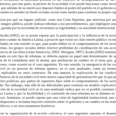
textos, por otra parte, la presión de la sociedad civil puede funcionar como inc
a que además de su interés por imponer límites al poder del partido en el gobierno 
onales en atender un fuerte reclamo social como medio para construir su propio capi
icar por qué un órgano judicial, como una Corte Suprema, que atraviesa por una
u imagen pública, puede realizar reformas a sus procedimientos, que impliquen un
 guiada por la necesidad de reconstruir su legitimidad y su autoridad institucional.
cuña (2002), no se puede esperar que la participación y la influencia de la socie
meno común en América Latina, a pesar de que existe un claro interés público en mejo
ultades en este sentido es que, para poder influir en el comportamiento de los actor
rmas, los grupos sociales deben resolver problemas de coordinación de una acci
entivos de las elites (véase Smulovitz, 2003; Weingast, 1997). Acuña (2002) sostien
rada en este tipo de reformas, se debería esperar un papel más determinante de op
ión de la ciudadanía ante la misma, que produzcan un cambio en el
statu quo,
iones, como ocurrió en el caso argentino. En este sentido, la emergencia de las c
civil en un proceso de reforma aparece, en el caso analizado, como un eleme
e replicables en otros contextos. De esta manera, la explicación de las condic
 influencia de la sociedad civil tiene menos capacidad de generalización que la que 
elites políticas, que parten de supuestos fijos sobre el comportamiento de los act
r. Sin embargo, más allá de las dificultades para construir un modelo explicativo
ión de la sociedad civil en el caso analizado indica que no es posible construir 
ca Latina y que la factibilidad y el contenido de estas reformas no se dirimen en t
ticas. Asimismo, se puede esperar que una crisis de legitimidad institucional, aun c
 dispuestos a reclamar mayores controles sobre el gobierno y un cambio en las inst
olíticos, o en otros momentos históricos.
 con la organización de la acción colectiva, el caso argentino muestra el desarr