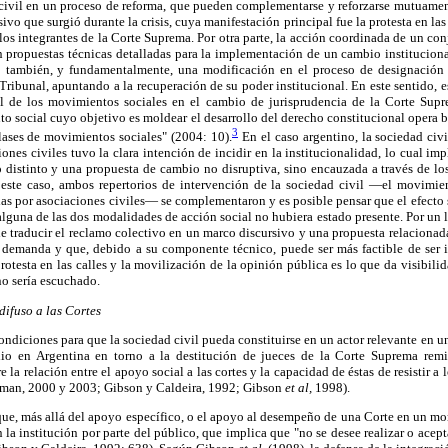
civil en un proceso de reforma, que pueden complementarse y reforzarse mutuament
o que surgió durante la crisis, cuya manifestación principal fue la protesta en las
 los integrantes de la Corte Suprema. Por otra parte, la acción coordinada de un con
n propuestas técnicas detalladas para la implementación de un cambio institucion
o también, y fundamentalmente, una modificación en el proceso de designación 
Tribunal, apuntando a la recuperación de su poder institucional. En este sentido, e
rol de los movimientos sociales en el cambio de jurisprudencia de la Corte Su
o social cuyo objetivo es moldear el desarrollo del derecho constitucional opera b
3
lases de movimientos sociales" (2004: 10).
En el caso argentino, la sociedad civ
nes civiles tuvo la clara intención de incidir en la institucionalidad, lo cual impl
o distinto y una propuesta de cambio no disruptiva, sino encauzada a través de l
 este caso, ambos repertorios de intervención de la sociedad civil —el movimie
as por asociaciones civiles— se complementaron y es posible pensar que el efecto 
alguna de las dos modalidades de acción social no hubiera estado presente. Por un l
de traducir el reclamo colectivo en un marco discursivo y una propuesta relacionada
 demanda y que, debido a su componente técnico, puede ser más factible de ser 
protesta en las calles y la movilización de la opinión pública es lo que da visibili
o sería escuchado.
difuso a las Cortes
condiciones para que la sociedad civil pueda constituirse en un actor relevante en u
io en Argentina en torno a la destitución de jueces de la Corte Suprema remit
e la relación entre el apoyo social a las cortes y la capacidad de éstas de resistir a
dman, 2000 y 2003; Gibson y Caldeira, 1992; Gibson
et al,
1998).
que, más allá del apoyo específico, o el apoyo al desempeño de una Corte en un m
la institución por parte del público, que implica que "no se desee realizar o ace