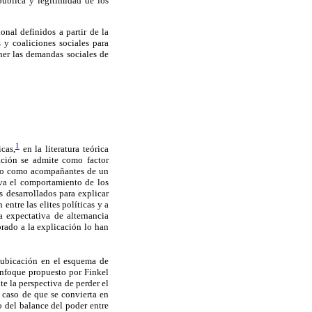
 pública y legitimidad de los
onal definidos a partir de la
 y coaliciones sociales para
ner las demandas sociales de
1
cas,
en la literatura teórica
ación se admite como factor
sólo como acompañantes de un
iva el comportamiento de los
 desarrollados para explicar
entre las elites políticas y a
 expectativa de alternancia
orado a la explicación lo han
 ubicación en el esquema de
enfoque propuesto por Finkel
e la perspectiva de perder el
n caso de que se convierta en
o del balance del poder entre