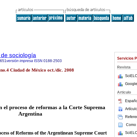
de sociología
Servicios 
0651
versión impresa
ISSN
0188-2503
Revista
 no.4 Ciudad de México oct./dic. 2008
SciELO
Google
Articulo
Españo
en el proceso de reformas a la Corte Suprema
Artícu
Argentina
Referen
Como c
Process of Reforms of the Argentinean Supreme Court
SciELO