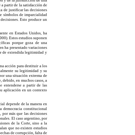
ón y de la jurisdicción de una
a partir de la satisfacción de
 de justificar las decisiones
de símbolos de imparcialidad
 decisiones. Esto produce un
rmente en Estados Unidos, ha
 2000). Estos estudios suponen
ecíficas porque goza de una
ien ha presentado variaciones
e de extendida legitimidad y
a acción para destituir a los
almente su legitimidad y su
 por una situación extrema de
e, debido, en muchos casos, a
e entenderse a partir de las
 su aplicación en un contexto
icial depende de la manera en
a democracia constitucional
, por más que las decisiones
nales. El caso argentino, por
siones de la Corte, sino a la
alan que no existen estudios
echas de corrupción, falta de