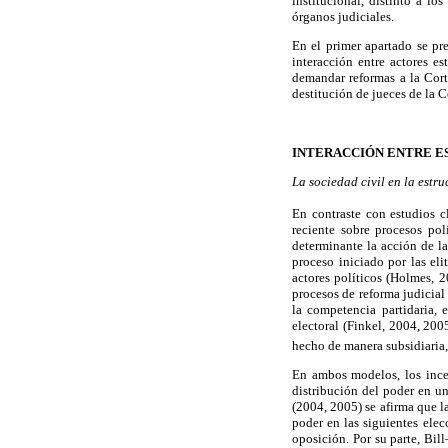
institucional, distinto a lo
órganos judiciales.
En el primer apartado se pre
interacción entre actores e
demandar reformas a la Cort
destitución de jueces de la C
INTERACCIÓN ENTRE ES
La sociedad civil en la estru
En contraste con estudios cl
reciente sobre procesos po
determinante la acción de l
proceso iniciado por las el
actores políticos (Holmes, 
procesos de reforma judicial 
la competencia partidaria,
electoral (Finkel, 2004, 200
hecho de manera subsidiaria,
En ambos modelos, los ince
distribución del poder en u
(2004, 2005) se afirma que l
poder en las siguientes elec
oposición. Por su parte, Bil