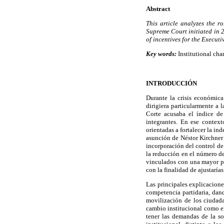
Abstract
This article analyzes the ro
Supreme Court initiated in 2
of incentives for the Executi
Key words:
Institutional cha
INTRODUCCIÓN
Durante la crisis económica
dirigiera particularmente a
Corte acusaba el índice de
integrantes. En ese context
orientadas a fortalecer la in
asunción de Néstor Kirchner 
incorporación del control de
la reducción en el número de
vinculados con una mayor pu
con la finalidad de ajustaría
Las principales explicaciones
competencia partidaria, dand
movilización de los ciudada
cambio institucional como en
tener las demandas de la so