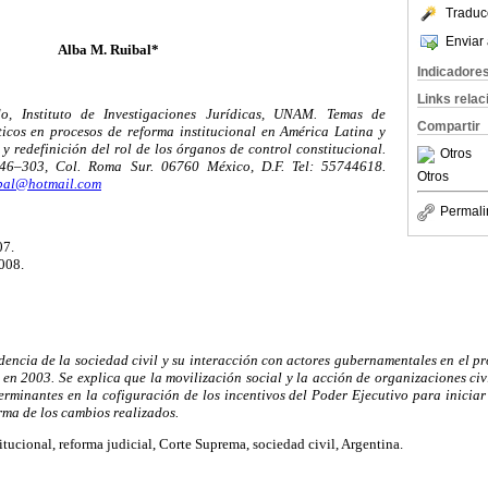
Traduc
Enviar 
Alba M. Ruibal*
Indicadore
Links rela
o, Instituto de Investigaciones Jurídicas, UNAM. Temas de
Compartir
ticos en procesos de reforma institucional en América Latina y
y redefinición del rol de los órganos de control constitucional.
Otros
 46–303, Col. Roma Sur. 06760 México, D.F. Tel: 55744618.
Otros
bal@hotmail.com
Permali
07.
008.
idencia
de la sociedad civil y su interacción con actores
gubernamentales en el pr
 en 2003.
Se explica que la movilización social y la acción de organizaciones civ
terminantes en
la cofiguración de los incentivos del Poder
Ejecutivo para iniciar
rma de los cambios realizados.
tucional, reforma judicial, Corte Suprema, sociedad civil, Argentina.