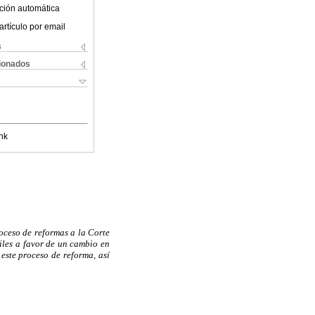
ción automática
artículo por email
s
cionados
nk
oceso de reformas a la Corte
iles a favor de un cambio en
 este proceso de reforma,
así