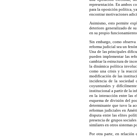
representación. En ambos con
para la oposición política, y
encontrar motivaciones adici
Asimismo, esto permite expl
deterioro generalizado de s
en su propio funcionamiento,
Sin embargo, como observa A
reforma judicial sea un fenó
Una de las principales dific
pueden implementar las refo
cambiar la estructura de inc
la dinámica política involuc
como una crisis y la reacc
modificación de las instituc
incidencia de la sociedad 
coyunturales y difícilment
institucional a partir de la
en la interacción entre las 
esquema de división del pode
determinante que tuvo la acc
reformas judiciales en Améri
disputa entre las elites polí
presencia de grupos sociales
similares en otros sistemas p
Por otra parte, en relación