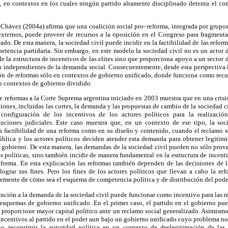
, en contextos en los cuales ningún partido altamente disciplinado detenta el co
–Chávez (2004a) afirma que una coalición social pro–reforma, integrada por grupos
xternos, puede proveer de recursos a la oposición en el Congreso para fragment
do. De esta manera, la sociedad civil puede incidir en la factibilidad de las refor
etencia partidaria. Sin embargo, en este modelo la sociedad civil no es un actor 
de la estructura de incentivos de las elites sino que proporciona apoyo a un sector d
n independientes de la demanda social. Consecuentemente, desde esta perspectiva l
ción de reformas sólo en contextos de gobierno unificado, donde funciona como recu
en contextos de gobierno dividido.
 de reformas a la Corte Suprema argentina iniciado en 2003 muestra que en una crisis
ciones, incluidas las cortes, la demanda y las propuestas de cambio de la sociedad 
onfiguración de los incentivos de los actores políticos para la realizació
ituciones judiciales. Este caso muestra que, en un contexto de ese tipo, la so
la factibilidad de una reforma como en su diseño y contenido, cuando el reclamo s
ública y los actores políticos deciden atender esta demanda para obtener legitim
 gobierno. De esta manera, las demandas de la sociedad civil pueden no sólo prove
es políticas, sino también incidir de manera fundamental en la estructura de incent
eforma. En esta explicación las reformas también dependen de las decisiones de l
grar sus fines. Pero los fines de los actores políticos que llevan a cabo la re
emente de cómo sea el esquema de competencia política y de distribución del poder 
tención a la demanda de la sociedad civil puede funcionar como incentivo para las 
squemas de gobierno unificado. En el primer caso, el partido en el gobierno pue
proporcione mayor capital político ante un reclamo social generalizado. Asimismo
ncentivos al partido en el poder aun bajo un gobierno unificado cuyo problema no
no reconstruir la autoridad política en un contexto de deslegitimación de las 