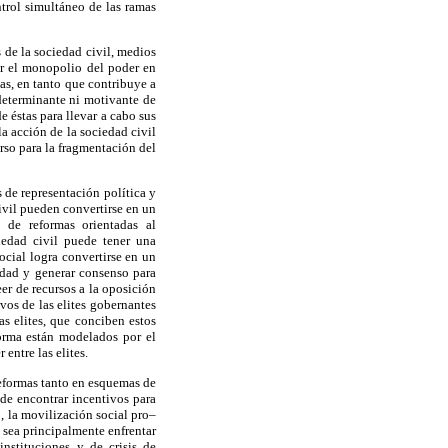
ntrol simultáneo de las ramas
 de la sociedad civil, medios
ar el monopolio del poder en
mas, en tanto que contribuye a
determinante ni motivante de
e éstas para llevar a cabo sus
a acción de la sociedad civil
rso para la fragmentación del
 de representación política y
civil pueden convertirse en un
n de reformas orientadas al
ciedad civil puede tener una
ocial logra convertirse en un
idad y generar consenso para
er de recursos a la oposición
ivos de las elites gobernantes
as elites, que conciben estos
forma están modelados por el
entre las elites.
reformas tanto en esquemas de
de encontrar incentivos para
, la movilización social pro–
 sea principalmente enfrentar
instituciones y de crisis de