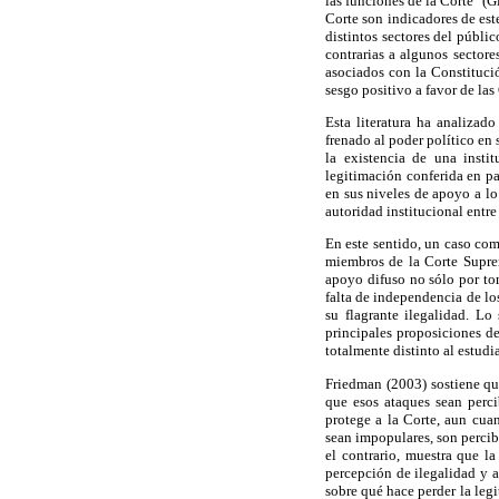
las funciones de la Corte" (
Corte son indicadores de este
distintos sectores del públi
contrarias a algunos sector
asociados con la Constituci
sesgo positivo a favor de las
Esta literatura ha analizad
frenado al poder político en 
la existencia de una insti
legitimación conferida en pa
en sus niveles de apoyo a lo
autoridad institucional entr
En este sentido, un caso com
miembros de la Corte Supre
apoyo difuso no sólo por tom
falta de independencia de lo
su flagrante ilegalidad. Lo
principales proposiciones de
totalmente distinto al estudi
Friedman (2003) sostiene que
que esos ataques sean perc
protege a la Corte, aun cua
sean impopulares, son percib
el contrario, muestra que la
percepción de ilegalidad y a
sobre qué hace perder la leg