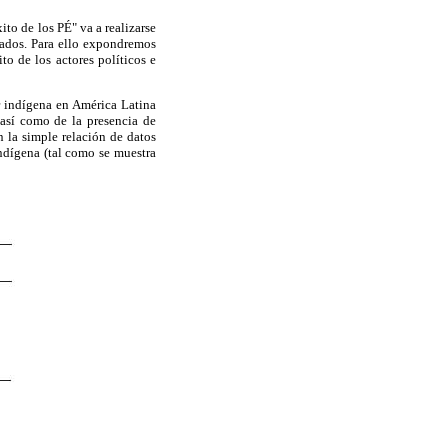
to de los PÉ" va a realizarse
itados. Para ello expondremos
to de los actores políticos e
r indígena en América Latina
, así como de la presencia de
n la simple relación de datos
ndígena (tal como se muestra