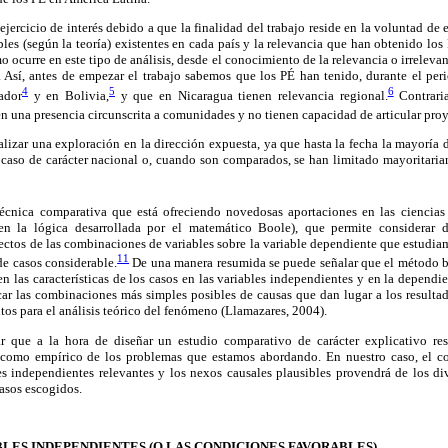
jercicio de interés debido a que la finalidad del trabajo reside en la voluntad de 
bles (según la teoría) existentes en cada país y la relevancia que han obtenido los 
o ocurre en este tipo de análisis, desde el conocimiento de la relevancia o irreleva
s. Así, antes de empezar el trabajo sabemos que los PÉ han tenido, durante el pe
4
5
6
ador
y en Bolivia,
y que en Nicaragua tienen relevancia regional.
Contrari
en una presencia circunscrita a comunidades y no tienen capacidad de articular pro
lizar una exploración en la dirección expuesta, ya que hasta la fecha la mayoría d
 caso de carácter nacional o, cuando son comparados, se han limitado mayoritariam
técnica comparativa que está ofreciendo novedosas aportaciones en las ciencias 
en la lógica desarrollada por el matemático Boole), que permite considerar 
fectos de las combinaciones de variables sobre la variable dependiente que estudia
11
e casos considerable.
De una manera resumida se puede señalar que el método b
en las características de los casos en las variables independientes y en la dependie
car las combinaciones más simples posibles de causas que dan lugar a los resultad
os para el análisis teórico del fenómeno (Llamazares, 2004).
ar que a la hora de diseñar un estudio comparativo de carácter explicativo re
 como empírico de los problemas que estamos abordando. En nuestro caso, el c
les independientes relevantes y los nexos causales plausibles provendrá de los d
casos escogidos.
LES INDEPENDIENTES (O LAS CONDICIONES FAVORABLES)