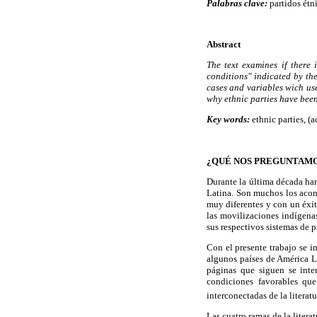
Palabras clave:
partidos étn
Abstract
The text examines if there 
conditions" indicated by the
cases and variables wich use
why ethnic parties have bee
Key words:
ethnic parties, (
¿QUÉ NOS PREGUNTAM
Durante la última década han
Latina. Son muchos los acont
muy diferentes y con un éxit
las movilizaciones indígena
sus respectivos sistemas de p
Con el presente trabajo se i
algunos países de América La
páginas que siguen se inten
condiciones favorables que
interconectadas de la literat
Las cuatro ramas de la literat