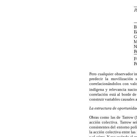
Pero cualquier observador i
predecir la movilización 
correlacionándolos con valo
indígena y relevancia nacio
correlación está al borde de
construir variables causales 
La estructura de oportunida
Obras como las de Tarrow (
acción colectiva. Tarrow s
consistentes del entorno pol
la acción colectiva entre las
y
el
cómo.
Y ese
cuándo
al q