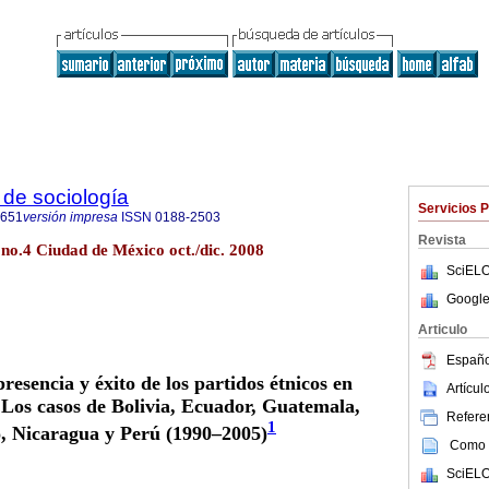
de sociología
Servicios 
0651
versión impresa
ISSN
0188-2503
Revista
 no.4 Ciudad de México oct./dic. 2008
SciELO
Google
Articulo
Españo
resencia y éxito de los partidos étnicos en
Artícu
Los casos de Bolivia, Ecuador, Guatemala,
Referen
1
, Nicaragua y Perú (1990–2005)
Como c
SciELO