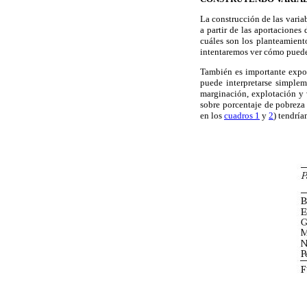
La construcción de las varia
a partir de las aportaciones
cuáles son los planteamiento
intentaremos ver cómo puede
También es importante expon
puede interpretarse simpleme
marginación, explotación y v
sobre porcentaje de pobreza
en los
cuadros 1
y
2
) tendría