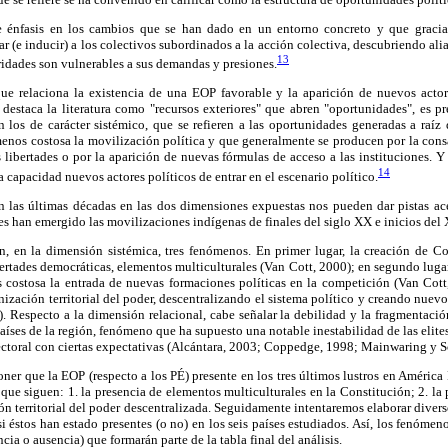
 énfasis en los cambios que se han dado en un entorno concreto y que gracias
r (e inducir) a los colectivos subordinados a la acción colectiva, descubriendo al
13
ridades son vulnerables a sus demandas y presiones.
que relaciona la existencia de una EOP favorable y la aparición de nuevos actor
 destaca la literatura como "recursos exteriores" que abren "oportunidades", es pr
 los de carácter sistémico, que se refieren a las oportunidades generadas a raíz
menos costosa la movilización política y que generalmente se producen por la cons
s libertades o por la aparición de nuevas fórmulas de acceso a las instituciones. Y 
14
la capacidad nuevos actores políticos de entrar en el escenario político.
 las últimas décadas en las dos dimensiones expuestas nos pueden dar pistas acer
es han emergido las movilizaciones indígenas de finales del siglo XX e inicios del
n, en la dimensión sistémica, tres fenómenos. En primer lugar, la creación de Co
ertades democráticas, elementos multiculturales (Van Cott, 2000); en segundo lugar,
 costosa la entrada de nuevas formaciones políticas en la competición (Van Cott,
nización territorial del poder, descentralizando el sistema político y creando nuev
 Respecto a la dimensión relacional, cabe señalar la debilidad y la fragmentació
países de la región, fenómeno que ha supuesto una notable inestabilidad de las elites
lectoral con ciertas expectativas (Alcántara, 2003; Coppedge, 1998; Mainwaring y S
oner que la EOP (respecto a los PÉ) presente en los tres últimos lustros en América
 que siguen: 1. la presencia de elementos multiculturales en la Constitución; 2. la
ión territorial del poder descentralizada. Seguidamente intentaremos elaborar diver
si éstos han estado presentes (o no) en los seis países estudiados. Así, los fenóme
cia o ausencia) que formarán parte de la tabla final del análisis.