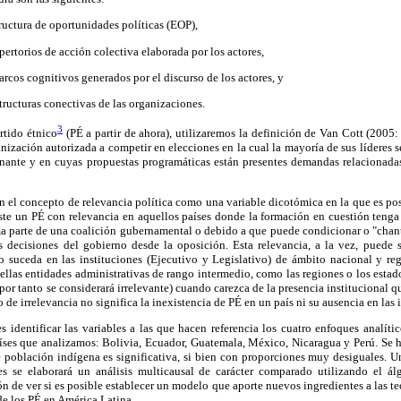
tructura de oportunidades políticas (EOP),
epertorios de acción colectiva elaborada por los actores,
marcos cognitivos generados por el discurso de los actores, y
structuras conectivas de las organizaciones.
3
rtido étnico
(PÉ a partir de ahora), utilizaremos la definición de Van Cott (2005: 
nización autorizada a competir en elecciones en la cual la mayoría de sus líderes
ante y en cuyas propuestas programáticas están presentes demandas relacionadas
n el concepto de relevancia política como una variable dicotómica en la que es posib
iste un PÉ con relevancia en aquellos países donde la formación en cuestión tenga
ma parte de una coalición gubernamental o debido a que puede condicionar o "chan
s decisiones del gobierno desde la oposición. Esta relevancia, a la vez, puede s
 suceda en las instituciones (Ejecutivo y Legislativo) de ámbito nacional y re
uellas entidades administrativas de rango intermedio, como las regiones o los esta
 por tanto se considerará irrelevante) cuando carezca de la presencia institucional qu
o de irrelevancia no significa la inexistencia de PÉ en un país ni su ausencia en las 
es identificar las variables a las que hacen referencia los cuatro enfoques analític
aíses que analizamos: Bolivia, Ecuador, Guatemala, México, Nicaragua y Perú. Se 
 población indígena es significativa, si bien con proporciones muy desiguales. U
ses se elaborará un análisis multicausal de carácter comparado utilizando el ál
ón de ver si es posible establecer un modelo que aporte nuevos ingredientes a las te
de los PÉ en América Latina.