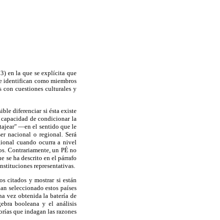
3) en la que se explícita que
 se identifican como miembros
 con cuestiones culturales y
le diferenciar si ésta existe
 capacidad de condicionar la
tajear" —en el sentido que le
er nacional o regional. Será
gional cuando ocurra a nivel
dos. Contrariamente, un PÉ no
e se ha descrito en el párrafo
instituciones representativas.
os citados y mostrar si están
han seleccionado estos países
na vez obtenida la batería de
gebra booleana y el análisis
orías que indagan las razones