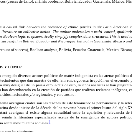
icos (causas de éxito), análisis booleano, Bolivia, Ecuador, Guatemala, México, Nic
is a causal link between the presence of ethnic parties in six Latin American 
 literature on collective action. The author undertakes a multi–causal, qualitat
s Boolean logic to systematically simplyfy complex data structures. This is used to
n successful in Bolivia, Ecuador and Nicaragua, but not in Guatemala, Mexico and
account of success), Boolean analysis, Bolivia, Ecuador, Guatemala, Mexico, Nicara
OS Y CÓMO?
 emergido diversos actores políticos de matriz indigenista en las arenas políticas d
ecimientos que dan muestra de ello. Sin embargo, esta irrupción en el escenario 
o muy desigual de un país a otro. A raíz de esto, muchos analistas se han pregunt
s han desembocado en la creación de partidos que realizan reclamos indígenas, c
artidos nacionales y/o regionales, y en otros no.
ntenta averiguar cuáles son las razones de este fenómeno: la permanencia y la rele
tina desde inicios de la década de los noventa hasta el primer lustro del siglo XX
tará averiguar si existe alguna causalidad entre la aparición y relevancia de
 señala la literatura especializada acerca de la emergencia de actores polític
2
ura sobre movimientos sociales.
ura son las siguientes: