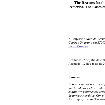
The Reasons for the
America. The Cases of
* Profesor titular de Cien
Campus Unamuno s/n 37007
smarti@usal.es
Recibido: 27 de julio de 200
Aceptado: 12 de agosto de 2
Resumen
El texto explora si existe a
las "condiciones favorables
cualitativo multicausal orie
de forma sistemática. Con el
Nicaragua, y no en Guatemal