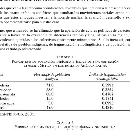
bles que van a figurar como "condiciones favorables que inducen a la presencia y éxi
 de los cuatro enfoques analíticos que estudian los movimientos sociales arriba c
s que estos enfoques muestran a la hora de analizar la aparición, desarrollo y éxi
n operacionalizarse para nuestro caso.
er que a menudo se ha afirmado que la aparición de actores políticos de carácte
nte a través de la existencia de diferencias étnicas y lingüísticas en la región
iolencia ejercidas a los colectivos étnicamente minoritarios. Si ello fuera así, co
 relativa de pueblos indígenas, de fragmentación etnolingüística y de población i
mos el trabajo solucionado.