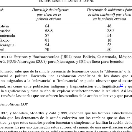
nformado sabe que de la simple presencia de fenómenos como la "diferencia" o la
social o política. Haciendo una exploración estadística de los datos que
res asignados a la "relevancia" o "irrelevancia" se puede observar que sí exist
12
nal, así como entre población indígena y fragmentación etnolingüística,
y que
 la significación y dista mucho de explicar satisfactoriamente la realidad. Así la
a través de las teorías que nos ofrecen los estudios de la acción colectiva y que pas
des políticas EOP
1997) y McAdam, McArthy y Zald (1999) exponen que los factores estructurales 
eñala que los detonantes de la acción colectiva son los cambios que se dan en
ítico, ya que estos cambios pueden fomentar o simplemente facilitar la acción de l
 personas. Es por eso que, según estos autores, el
cuándo
de una movilización expl
ue se refiere se ha convenido en calificar como la estructura de oportunidades polít