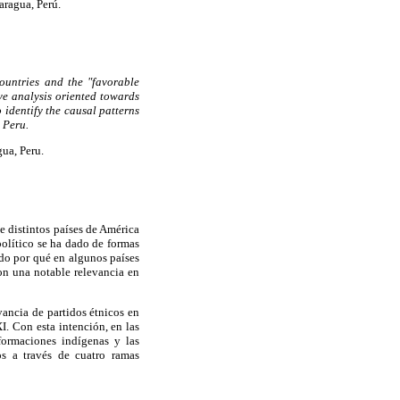
aragua, Perú.
countries and the "favorable
ive analysis oriented towards
 identify the causal patterns
 Peru.
gua, Peru.
e distintos países de América
político se ha dado de formas
ado por qué en algunos países
on una notable relevancia en
vancia de partidos étnicos en
I. Con esta intención, en las
 formaciones indígenas y las
os a través de cuatro ramas