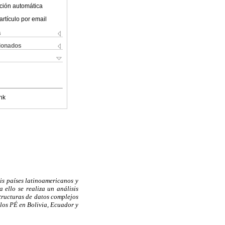
ción automática
artículo por email
s
cionados
nk
eis países latinoamericanos y
 ello se realiza un análisis
structuras de datos complejos
 los PÉ en Bolivia, Ecuador y