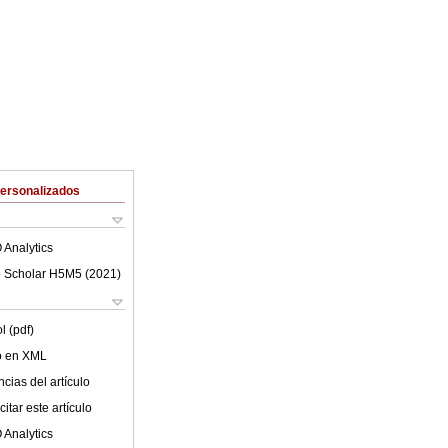
Personalizados
 Analytics
 Scholar H5M5 (
2021
)
l (pdf)
lo en XML
cias del artículo
itar este artículo
 Analytics