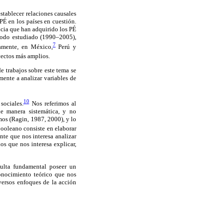
establecer relaciones causales
PÉ en los países en cuestión.
ncia que han adquirido los PÉ
riodo estudiado (1990–2005),
7
amente, en México,
Perú y
yectos más amplios.
e trabajos sobre este tema se
ente a analizar variables de
10
sociales.
Nos referimos al
de manera sistemática, y no
mos (Ragin, 1987, 2000), y lo
ooleano consiste en elaborar
nte que nos interesa analizar
os que nos interesa explicar,
sulta fundamental poseer un
onocimiento teórico que nos
iversos enfoques de la acción