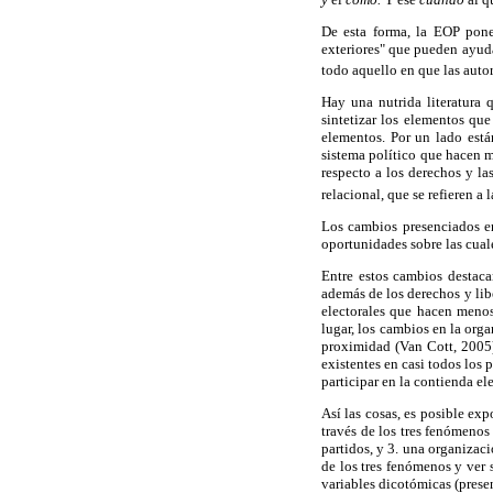
De esta forma, la EOP pone
exteriores" que pueden ayuda
todo aquello en que las auto
Hay una nutrida literatura 
sintetizar los elementos que
elementos. Por un lado están
sistema político que hacen 
respecto a los derechos y la
relacional, que se refieren a 
Los cambios presenciados en
oportunidades sobre las cual
Entre estos cambios destaca
además de los derechos y lib
electorales que hacen menos
lugar, los cambios en la orga
proximidad (Van Cott, 2005).
existentes en casi todos los 
participar en la contienda e
Así las cosas, es posible exp
través de los tres fenómenos
partidos, y 3. una organizac
de los tres fenómenos y ver 
variables dicotómicas (presen