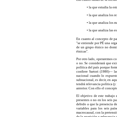
• la que estudia la es
• la que analiza los r
• la que analiza los 
• la que analiza las e
En cuanto al concepto de pa
"se entiende por PÉ una orga
de un grupo étnico no domin
étnicas".
Por otro lado, operaremos co
o no. Se considerará que ex
política del país porque for
confiere Sartori (1980)— la
nacional cuando lo expuesto
subnacional, es decir, en aq
tendrá relevancia política (y
anterior. Con ello el concept
El objetivo de este trabajo 
presentes o no en los seis p
debido a que la presencia de
variables para los seis paí
macrocausal, con la pretensi
de la aparición y relevancia 