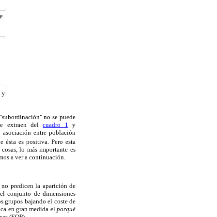
 "subordinación" no se puede
 se extraen del
cuadro 1
y
e asociación entre población
 ésta es positiva. Pero esta
s cosas, lo más importante es
amos a ver a continuación.
no predicen la aparición de
 el conjunto de dimensiones
os grupos bajando el coste de
ica en gran medida el
porqué
icas (EOP).