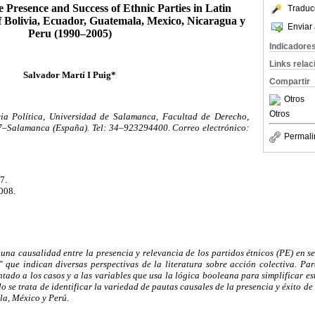
 Presence and Success of Ethnic Parties in Latin
Traduc
 Bolivia, Ecuador, Guatemala, Mexico, Nicaragua y
Enviar 
Peru (1990–2005)
Indicadore
Links rela
Salvador Martí I Puig*
Compartir
Otros
Otros
cia Política, Universidad de Salamanca, Facultad de Derecho,
–Salamanca (España).
Tel: 34–923294400. Correo electrónico:
Permali
7.
008.
lguna causalidad entre la presencia y relevancia de los partidos étnicos (PE) en s
" que indican diversas perspectivas de la literatura sobre acción colectiva. Para
ntado a los casos y a las variables que usa la lógica booleana para simplificar e
lo se trata de identificar la variedad de pautas causales de la presencia y éxito de
a, México y Perú.