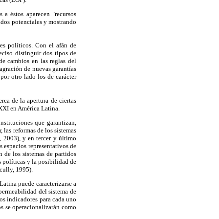
 a éstos aparecen "recursos
iados potenciales y mostrando
es políticos. Con el afán de
eciso distinguir dos tipos de
 de cambios en las reglas del
agración de nuevas garantías
por otro lado los de carácter
ca de la apertura de ciertas
 XXI en América Latina.
nstituciones que garantizan,
 las reformas de los sistemas
 2003), y en tercer y último
os espacios representativos de
n de los sistemas de partidos
 políticas y la posibilidad de
cully, 1995).
 Latina puede caracterizarse a
 permeabilidad del sistema de
sos indicadores para cada uno
nos se operacionalizarán como