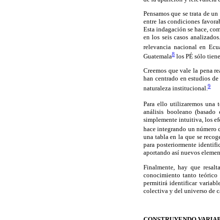
Pensamos que se trata de un e
entre las condiciones favora
Esta indagación se hace, com
en los seis casos analizado
relevancia nacional en Ecu
8
Guatemala
los PÉ sólo tien
Creemos que vale la pena rea
han centrado en estudios de
9
naturaleza institucional.
Para ello utilizaremos una 
análisis booleano (basado 
simplemente intuitiva, los e
hace integrando un número d
una tabla en la que se recog
para posteriormente identifi
aportando así nuevos element
Finalmente, hay que resalt
conocimiento tanto teórico
permitirá identificar variab
colectiva y del universo de 
CONSTRUYENDO VARIAB