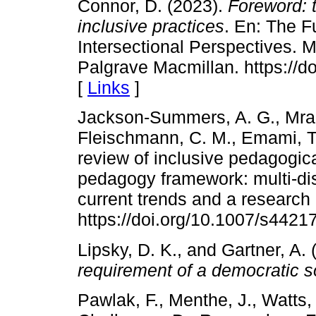
Connor, D. (2023).
Foreword: t
inclusive practices
. En: The F
Intersectional Perspectives. Mi
Palgrave Macmillan. https://d
[
Links
]
Jackson‑Summers, A. G., Mrako
Fleischmann, C. M., Emami, T.
review of inclusive pedagogic
pedagogy framework: multi‑di
current trends and a researc
https://doi.org/10.1007/s4421
Lipsky, D. K., and Gartner, A. 
requirement of a democratic s
Pawlak, F., Menthe, J., Watts,