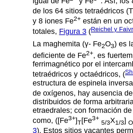
igual de Fe
y Fe
. Así, los
de los 64 sitios tetraédricos (
2+
y 8 iones Fe
están en un oct
Reichel y Faiv
totales,
Figura 3
(
La maghemita (γ- Fe
O
) es 
2
3
2+
deficiente de Fe
, es fuerte
ferrimagnético por el intercamb
Sh
tetraédricos y octaédricos, (
estructura de espinela invers
de oxígenos, hay ausencia de
distribuidos de forma arbitrari
etraedrales; con formación de 
3+
3+
como, ([Fe
]
[Fe
X
]
T
5/3
1/3
O
3
). Estos sitios vacantes per