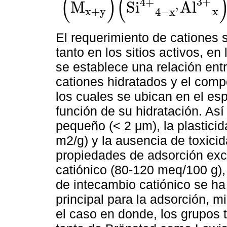
(
)
(
3
+
4
+
M
S
i
A
l
x
+
y
x
4
−
x
'
(
M
x
+
y
)
(
S
i
4
+
A
l
3
+
x
4
-
x
'
)
(
A
l
3
+
M
g
2
+
y
2
-
y
'
)
O
10
(
O
H
)
2
∙
El requerimiento de cationes sa
tanto en los sitios activos, en
se establece una relación entr
cationes hidratados y el comp
los cuales se ubican en el es
función de su hidratación. As
pequeño (< 2 μm), la plasticida
m2/g) y la ausencia de toxicid
propiedades de adsorción exce
catiónico (80-120 meq/100 g)
de intecambio catiónico se h
principal para la adsorción, m
el caso en donde, los grupos t