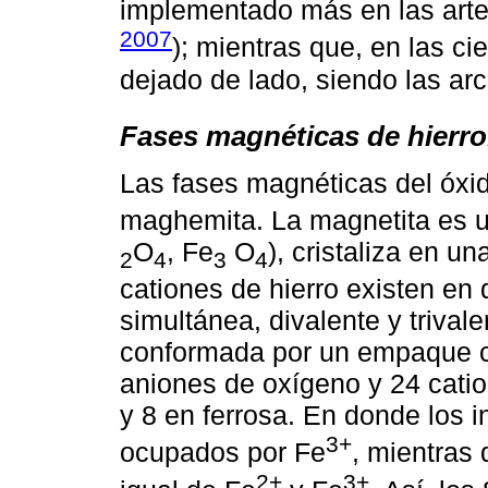
implementado más en las artes 
2007
); mientras que, en las ci
dejado de lado, siendo las arc
Fases magnéticas de hierro
Las fases magnéticas del óxid
maghemita. La magnetita es un
O
, Fe
O
), cristaliza en u
2
4
3
4
cationes de hierro existen en
simultánea, divalente y trivale
conformada por un empaque c
aniones de oxígeno y 24 cation
y 8 en ferrosa. En donde los in
3+
ocupados por Fe
, mientras 
2+
3+