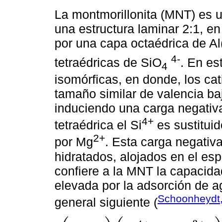
La montmorillonita (MNT) es un
una estructura laminar 2:1, 
por una capa octaédrica de A
4-
tetraédricas de SiO
. En es
4
isomórficas, en donde, los cat
tamaño similar de valencia baja
induciendo una carga negativ
4+
tetraédrica el Si
es sustituid
2+
por Mg
. Esta carga negati
hidratados, alojados en el esp
confiere a la MNT la capacid
elevada por la adsorción de a
Schoonheydt, 
general siguiente (