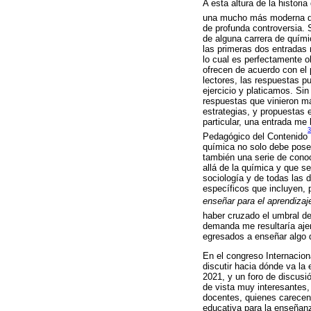
A esta altura de la histori
una mucho más moderna di
de profunda controversia. 
de alguna carrera de quími
las primeras dos entradas
lo cual es perfectamente 
ofrecen de acuerdo con el 
lectores, las respuestas p
ejercicio y platicamos. Sin
respuestas que vinieron m
estrategias, y propuestas 
particular, una entrada me
3
Pedagógico del Contenido
química no solo debe pose
también una serie de cono
allá de la química y que se
sociología y de todas las 
específicos que incluyen, 
enseñar para el aprendizaj
haber cruzado el umbral d
demanda me resultaría aje
egresados a enseñar algo 
En el congreso Internacion
discutir hacia dónde va la
2021, y un foro de discusi
de vista muy interesantes,
docentes, quienes carecen 
educativa para la enseñanz