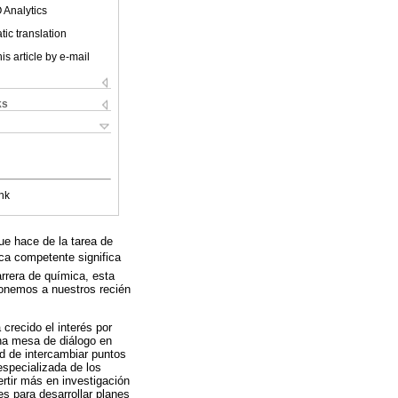
 Analytics
ic translation
is article by e-mail
ks
nk
ue hace de la tarea de
ca competente significa
arrera de química, esta
ponemos a nuestros recién
crecido el interés por
una mesa de diálogo en
ad de intercambiar puntos
especializada de los
rtir más en investigación
es para desarrollar planes