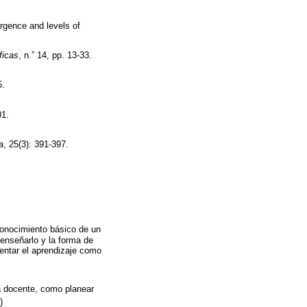
rgence and levels of
ficas
, n.” 14, pp. 13-33.
5.
01.
a
, 25(3): 391-397.
conocimiento básico de un
enseñarlo y la forma de
mentar el aprendizaje como
a docente, como planear
)