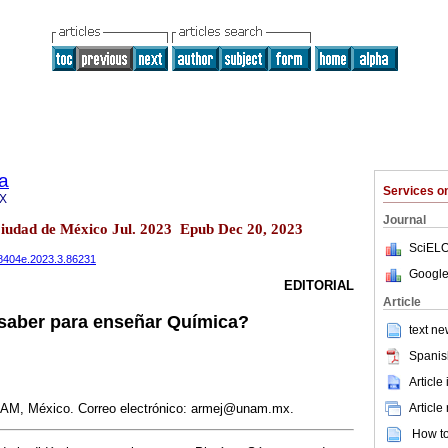
a
Services 
3X
Journal
Ciudad de México Jul. 2023 Epub Dec 20, 2023
SciELO
708404e.2023.3.86231
Google
EDITORIAL
Article
 saber para enseñar Química?
text ne
Spanis
Article
Article
AM, México. Correo electrónico: armej@unam.mx.
How to 