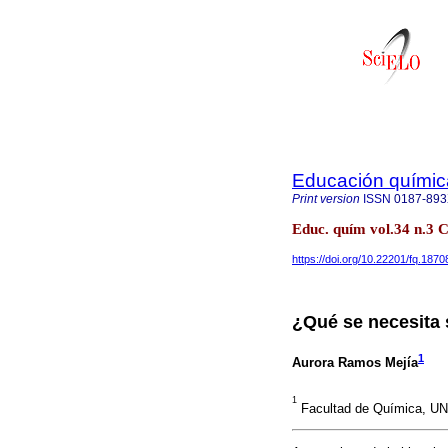
Educación químic
Print version
ISSN
0187-89
Educ. quím vol.34 n.3 
https://doi.org/10.22201/fq.18
¿Qué se necesita
1
Aurora Ramos Mejía
1
Facultad de Química, UN