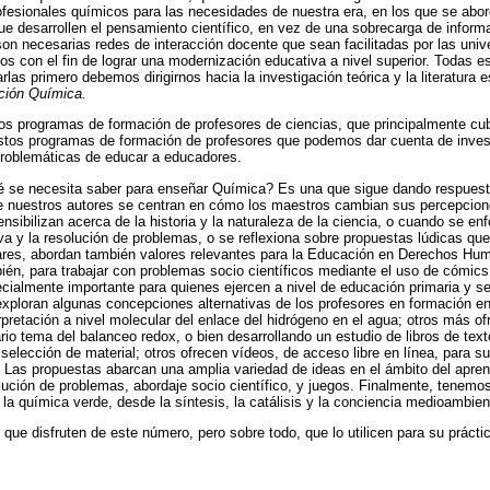
ofesionales químicos para las necesidades de nuestra era, en los que se abo
que desarrollen el pensamiento científico, en vez de una sobrecarga de inform
on necesarias redes de interacción docente que sean facilitadas por las unive
os con el fin de lograr una modernización educativa a nivel superior. Toda
arlas primero debemos dirigirnos hacia la investigación teórica y la literatura 
ción Química.
os programas de formación de profesores de ciencias, que principalmente cub
estos programas de formación de profesores que podemos dar cuenta de inves
problemáticas de educar a educadores.
é se necesita saber para enseñar Química? Es una que sigue dando respues
de nuestros autores se centran en cómo los maestros cambian sus percepcio
nsibilizan acerca de la historia y la naturaleza de la ciencia, o cuando se e
va y la resolución de problemas, o se reflexiona sobre propuestas lúdicas que
ares, abordan también valores relevantes para la Educación en Derechos Hum
bién, para trabajar con problemas socio científicos mediante el uso de cómics,
ecialmente importante para quienes ejercen a nivel de educación primaria y se
xploran algunas concepciones alternativas de los profesores en formación en
erpretación a nivel molecular del enlace del hidrógeno en el agua; otros más o
ario tema del balanceo redox, o bien desarrollando un estudio de libros de tex
selección de material; otros ofrecen vídeos, de acceso libre en línea, para 
o. Las propuestas abarcan una amplia variedad de ideas en el ámbito del apren
ución de problemas, abordaje socio científico, y juegos. Finalmente, tenemos
la química verde, desde la síntesis, la catálisis y la conciencia medioambien
e disfruten de este número, pero sobre todo, que lo utilicen para su prácti