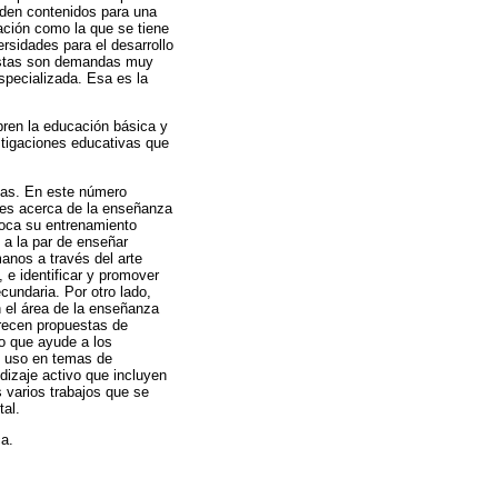
rden contenidos para una
ación como la que se tiene
rsidades para el desarrollo
s estas son demandas muy
especializada. Esa es la
ren la educación básica y
tigaciones educativas que
tas. En este número
nes acerca de la enseñanza
nfoca su entrenamiento
 a la par de enseñar
anos a través del arte
 e identificar y promover
cundaria. Por otro lado,
 el área de la enseñanza
frecen propuestas de
to que ayude a los
su uso en temas de
dizaje activo que incluyen
 varios trabajos que se
tal.
ca.