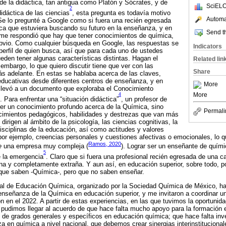
a de la didáctica, tan antigua como Platón y Sócrates, y de
SciELO
2
dáctica de las ciencias
, esta pregunta es todavía motivo
Automat
Se lo pregunté a Google como si fuera una recién egresada
ca que estuviera buscando su futuro en la enseñanza, y en
Send th
 me respondió que hay que tener conocimientos de química,
obvio. Como cualquier búsqueda en Google, las respuestas se
Indicators
perfil de quien busca, así que para cada uno de ustedes
ueden tener algunas características distintas. Hagan el
Related lin
 embargo, lo que quiero discutir tiene que ver con las
Share
ás adelante. En estas se hablaba acerca de las claves,
educativas desde diferentes centros de enseñanza, y en
More
 llevó a un documento que exploraba el Conocimiento
More
4
. Para enfrentar una “situación didáctica”
, un profesor de
er un conocimiento profundo acerca de la Química, sino
Permali
cimientos pedagógicos, habilidades y destrezas que van más
 dirigen al ámbito de la psicología, las ciencias cognitivas, la
disciplinas de la educación, así como actitudes y valores
por ejemplo, creencias personales y cuestiones afectivas o emocionales, lo q
Ramos, 2020
e
una empresa muy compleja (
). Lograr ser un enseñante de quími
5
e la emergencia
. Claro que si fuera una profesional recién egresada de una c
na y completamente extraña. Y aun así, en educación superior, sobre todo, 
que saben -Química-, pero que no saben enseñar.
al de Educación Química, organizado por la Sociedad Química de México, ha 
 enseñanza de la Química en educación superior, y me invitaron a coordinar 
ón en el 2022. A partir de estas experiencias, en las que tuvimos la oportunid
 pudimos llegar al acuerdo de que hace falta mucho apoyo para la formación 
de grados generales y específicos en educación química; que hace falta inve
a en química a nivel nacional, que debemos crear sinergias interinstitucional