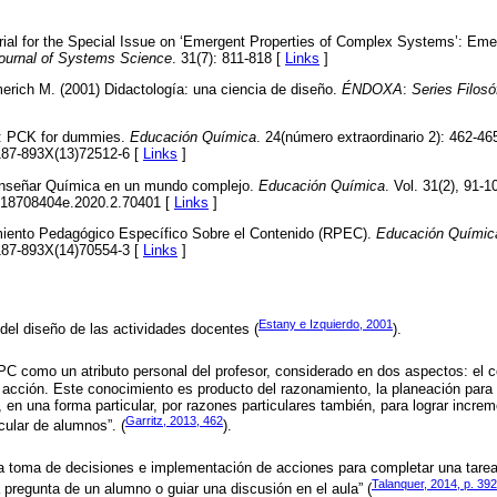
orial for the Special Issue on ‘Emergent Properties of Complex Systems’: Eme
Journal of Systems Science
. 31(7): 811-818 [
Links
]
erich M. (2001) Didactología: una ciencia de diseño.
ÉNDOXA
:
Series Filosó
ial: PCK for dummies.
Educación Química
. 24(número extraordinario 2): 462-46
0187-893X(13)72512-6 [
Links
]
Enseñar Química en un mundo complejo.
Educación Química
. Vol. 31(2), 91-1
fq.18708404e.2020.2.70401 [
Links
]
miento Pedagógico Específico Sobre el Contenido (RPEC).
Educación Químic
0187-893X(14)70554-3 [
Links
]
Estany e Izquierdo, 2001
del diseño de las actividades docentes (
).
PC como un atributo personal del profesor, considerado en dos aspectos: el 
acción. Este conocimiento es producto del razonamiento, la planeación para 
, en una forma particular, por razones particulares también, para lograr incre
Garritz, 2013, 462
cular de alumnos”. (
).
a toma de decisiones e implementación de acciones para completar una tare
Talanquer, 2014, p. 392
 pregunta de un alumno o guiar una discusión en el aula” (