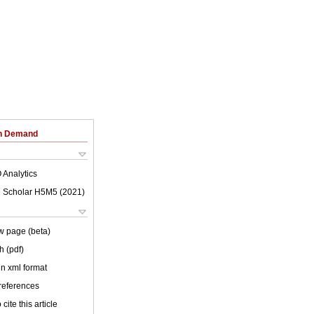
on Demand
 Analytics
 Scholar H5M5 (
2021
)
w page (beta)
h (pdf)
 in xml format
 references
cite this article