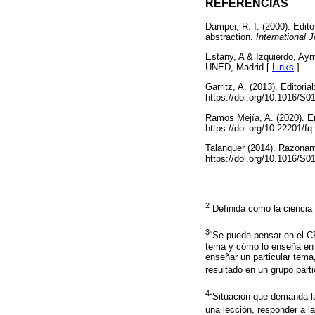
REFERENCIAS
Damper, R. I. (2000). Edit
abstraction.
International 
Estany, A & Izquierdo, Aym
UNED, Madrid [
Links
]
Garritz, A. (2013). Editor
https://doi.org/10.1016/S
Ramos Mejía, A. (2020). 
https://doi.org/10.22201/
Talanquer (2014). Razona
https://doi.org/10.1016/S
2
Definida como la ciencia 
3
“Se puede pensar en el C
tema y cómo lo enseña en 
enseñar un particular tema
resultado en un grupo parti
4
“Situación que demanda l
una lección, responder a la