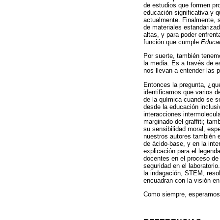
de estudios que formen pr
educación significativa y 
actualmente. Finalmente, s
de materiales estandarizad
altas, y para poder enfrent
función que cumple
Educa
Por suerte, también tenem
la media. Es a través de 
nos llevan a entender las 
Entonces la pregunta, ¿qu
identificamos que varios 
de la química cuando se se
desde la educación inclusi
interacciones intermolecul
marginado del graffiti; tam
su sensibilidad moral, esp
nuestros autores también e
de ácido-base, y en la int
explicación para el legend
docentes en el proceso de 
seguridad en el laboratori
la indagación, STEM, resol
encuadran con la visión en 
Como siempre, esperamos qu