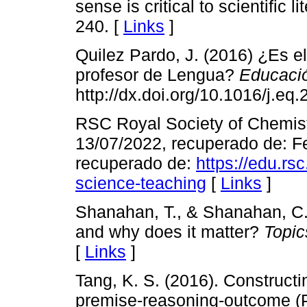
sense is critical to scientific l
240. [
Links
]
Quilez Pardo, J. (2016) ¿Es e
profesor de Lengua?
Educaci
http://dx.doi.org/10.1016/j.eq
RSC Royal Society of Chemist
13/07/2022, recuperado de: F
recuperado de:
https://edu.rsc
science-teaching
[
Links
]
Shanahan, T., & Shanahan, C. (
and why does it matter?
Topic
[
Links
]
Tang, K. S. (2016). Constructi
premise-reasoning-outcome (P