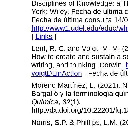
Disciplines of Knowledge; a T
York: Wiley. Fecha de última 
Fecha de última consulta 14/
http://www1.udel.edu/educ/wh
[
Links
]
Lent, R. C. and Voigt, M. M. (2
How to create and sustain a s
writing, and thinking. Corwin.
voigtDLinAction
. Fecha de úl
Moreno Martínez, L. (2021). No
Bargalló y la terminología qu
Química
,
32
(1).
http://dx.doi.org/10.22201/fq
Norris, S.P. & Phillips, L.M. (