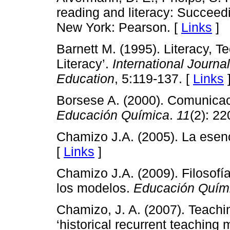
reading and literacy: Succeed
New York: Pearson. [
Links
]
Barnett M. (1995). Literacy, 
Literacy’.
International Journ
Education
, 5:119-137. [
Links
Borsese A. (2000). Comunicac
Educación Química
.
11
(2): 22
Chamizo J.A. (2005). La esen
[
Links
]
Chamizo J.A. (2009). Filosofía
los modelos.
Educación Quími
Chamizo, J. A. (2007). Teach
‘historical recurrent teaching