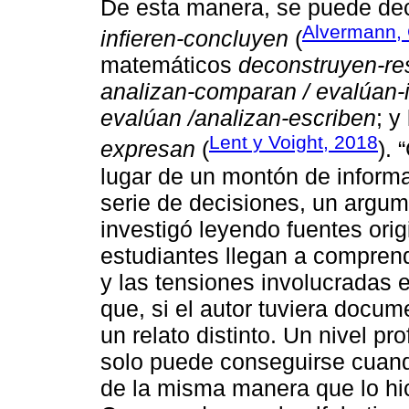
De esta manera, se puede deci
Alvermann, G
infieren-concluyen
(
matemáticos
deconstruyen-re
analizan-comparan / evalúan-i
evalúan /analizan-escriben
; y
Lent y Voight, 2018
expresan
(
). 
lugar de un montón de informa
serie de decisiones, un argume
investigó leyendo fuentes origi
estudiantes llegan a comprende
y las tensiones involucradas e
que, si el autor tuviera docum
un relato distinto. Un nivel p
solo puede conseguirse cuand
de la misma manera que lo hic