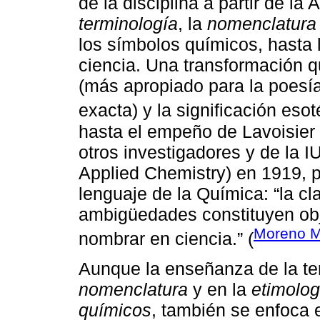
de la disciplina a partir de l
terminología
, la
nomenclatura
los símbolos químicos, hasta
ciencia. Una transformación q
(más apropiado para la poesía
exacta) y la significación esot
hasta el empeño de Lavoisier 
otros investigadores y de la 
Applied Chemistry) en 1919, p
lenguaje de la Química: “la cl
ambigüedades constituyen obj
Moreno M
nombrar en ciencia.” (
Aunque la enseñanza de la ter
nomenclatura
y en la
etimolog
químicos
, también se enfoca 