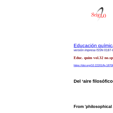
Educación químic
versión impresa
ISSN
0187-
Educ. quím vol.32 no.s
https://doi.org/10.22201/fq.18
Del ‘aire filosófic
From ‘philosophical a