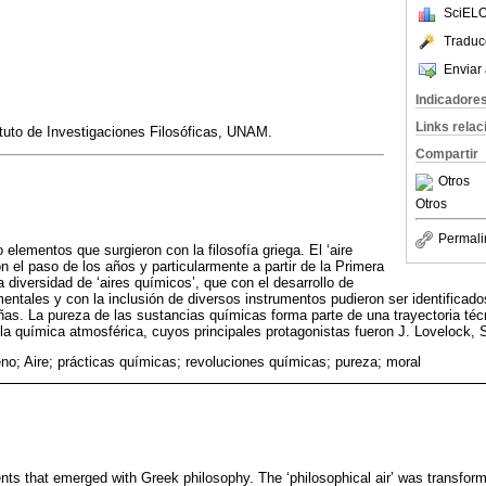
SciELO
Traduc
Enviar 
Indicadore
Links rela
tuto de Investigaciones Filosóficas, UNAM.
Compartir
Otros
Otros
Permali
o elementos que surgieron con la filosofía griega. El ‘aire
on el paso de los años y particularmente a partir de la Primera
diversidad de ‘aires químicos’, que con el desarrollo de
entales y con la inclusión de diversos instrumentos pudieron ser identificad
as. La pureza de las sustancias químicas forma parte de una trayectoria técni
 la química atmosférica, cuyos principales protagonistas fueron J. Lovelock,
no; Aire; prácticas químicas; revoluciones químicas; pureza; moral
ments that emerged with Greek philosophy. The ‘philosophical air’ was transfor