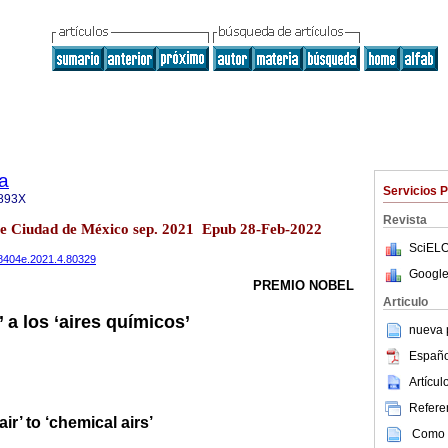
a
Servicios 
893X
Revista
pe Ciudad de México sep. 2021 Epub 28-Feb-2022
SciELO
708404e.2021.4.80329
Google
PREMIO NOBEL
Articulo
o’ a los ‘aires químicos’
nueva p
Españo
Artícu
Referen
ir’ to ‘chemical airs’
Como c