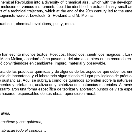
 Chemical Revolution into a diversity of ‘chemical airs’, which with the develo
inclusion of various instruments could be identified in extraordinarily small a
t of a technical trajectory, which at the end of the 20th century led to the e
tagonists were J. Lovelock, S. Rowland and M. Molina.
ractices; chemical revolutions; purity; morals
 se han escrito muchos textos. Poéticos, filosóficos, científicos mágicos… En 
ario Molina, abordaré cómo pasamos del aire a los aires en un recorrido en 
inó convirtiéndose en cambiante, impuro, material y observable.
oria de las prácticas químicas y de algunos de los aspectos que debemos ens
cia de laboratorio, y el laboratorio sigue siendo el lugar privilegiado de práct
o sustancias. Aquí se subraya cómo los químicos aprenden sobre la naturalez
umentos y artefactos, analizando y sintetizando sustancias materiales. A trav
esarrollaron una forma específica de teorizar y aportaron puntos de vista espe
a hacerse responsables de sus obras, aprendieron moral.
 alma,
 sostiene y nos gobierna,
ire abrazan todo el cosmos…