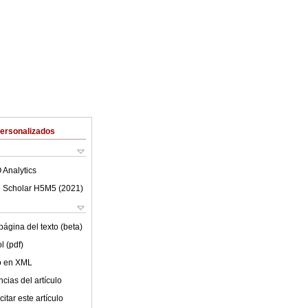
Personalizados
 Analytics
 Scholar H5M5 (
2021
)
ágina del texto (beta)
l (pdf)
lo en XML
cias del artículo
itar este artículo