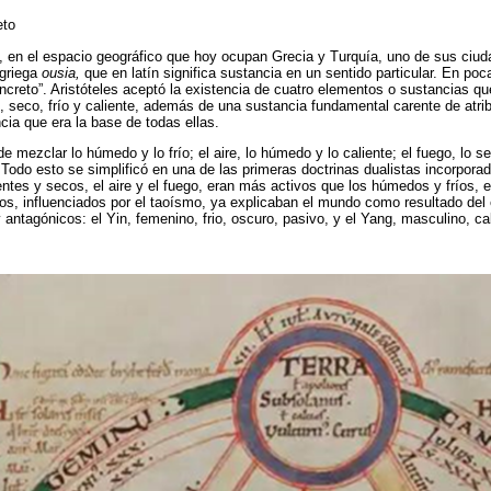
eto
 en el espacio geográfico que hoy ocupan Grecia y Turquía, uno de sus ciu
 griega
ousia,
que en latín significa sustancia en un sentido particular. En poc
concreto”. Aristóteles aceptó la existencia de cuatro elementos o sustancias q
 seco, frío y caliente, además de una sustancia fundamental carente de atr
cia que era la base de todas ellas.
e mezclar lo húmedo y lo frío; el aire, lo húmedo y lo caliente; el fuego, lo sec
. Todo esto se simplificó en una de las primeras doctrinas dualistas incorpora
ntes y secos, el aire y el fuego, eran más activos que los húmedos y fríos, el
nos, influenciados por el taoísmo, ya explicaban el mundo como resultado del
 antagónicos: el Yin, femenino, frio, oscuro, pasivo, y el Yang, masculino, ca