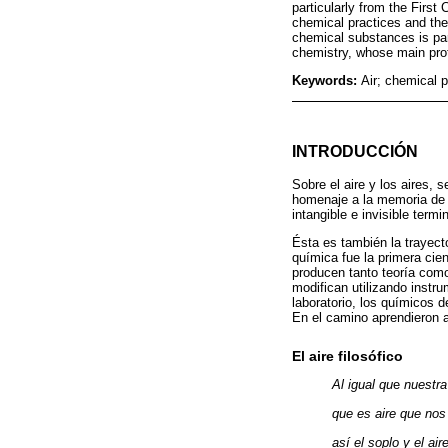
particularly from the First
chemical practices and the 
chemical substances is par
chemistry, whose main pro
Keywords:
Air; chemical p
INTRODUCCIÓN
Sobre el aire y los aires,
homenaje a la memoria de M
intangible e invisible term
Ésta es también la trayect
química fue la primera cien
producen tanto teoría com
modifican utilizando instr
laboratorio, los químicos d
En el camino aprendieron 
El aire filosófico
Al igual qu
e
nuestra
que es aire que nos
así el soplo y el a