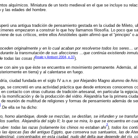
tos alquímicos. Miniatura de un texto medieval en el que se incluye su relac
o y las edades del hombre.
ecuperó una antigua tradición de pensamiento gestada en la ciudad de Mileto, 
ímenes empezaron a construir lo que hoy llamamos filosofía. Lo poco que s
ene de sus críticos, entre ellos Aristóteles quién afirmó que el “principio” o
a
proceden originalmente y en lo cual acaban por resolverse todos los seres… u
durante la transmutación de sus afecciones …que continúa existiendo inmuta
Reale y Antiseri 2004, p.37
e todas las cosas (
).
he
con aire ya que éste se encuentra en movimiento permanente. Además, al 
teriormente en tierra) y al calentarse en fuego.
ría, ciudad fundada en el siglo IV a.n.e. por Alejandro Magno alumno de Aris
riega, se concretó en una actividad práctica que desde entonces conocemos c
 en contacto con otras culturas de tradición artesanal, en particular la egipcia
 la momificación y de la producción del vidrio. Alejandría fue la primera ciud
ar de reunión de multitud de religiones y formas de pensamiento además de se
2
.De ella se ha dicho:
ero, horno alambique, donde se mezclan, se destilan, se infunden y se transfu
 los sueños. Alejandría del siglo II; lo que se mira, lo que se encuentra en cua
3
scubre: todas las razas (solamente los chinos no estaban ahí
), todos los cont
s las épocas (las del antiguo Egipto, que conserva sus santuarios, las de At
alestina), concentrados en esta ciudad, nudo del delta que depende del río, 