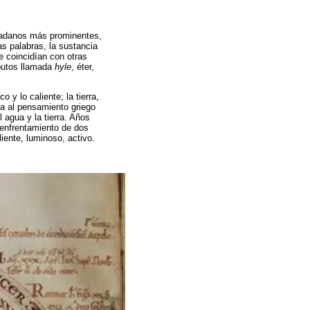
dadanos más prominentes,
as palabras, la sustancia
ue coincidían con otras
ibutos llamada
hyle
, éter,
o y lo caliente; la tierra,
da al pensamiento griego
 agua y la tierra. Años
 enfrentamiento de dos
liente, luminoso, activo.