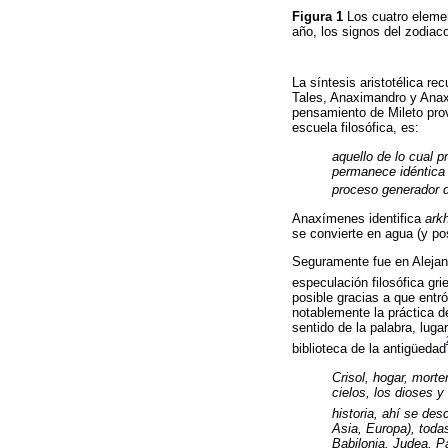
Figura 1
Los cuatro elemen
año, los signos del zodiac
La síntesis aristotélica r
Tales, Anaximandro y Anax
pensamiento de Mileto provi
escuela filosófica, es:
aquello de lo cual 
permanece idéntica 
proceso generador d
Anaxímenes identifica
ark
se convierte en agua (y pos
Seguramente fue en Alejand
especulación filosófica g
posible gracias a que entró
notablemente la práctica de
sentido de la palabra, lug
biblioteca de la antigüedad
Crisol, hogar, mort
cielos, los dioses y
historia, ahí se de
Asia, Europa), toda
Babilonia, Judea, P