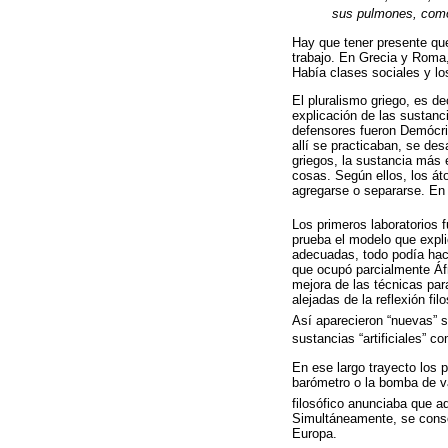
sus pulmones, como
Hay que tener presente que
trabajo. En Grecia y Roma,
Había clases sociales y l
El pluralismo griego, es de
explicación de las sustanc
defensores fueron Demócrit
allí se practicaban, se de
griegos, la sustancia más e
cosas. Según ellos, los á
agregarse o separarse. En 
Los primeros laboratorios 
prueba el modelo que expli
adecuadas, todo podía hacer
que ocupó parcialmente Áf
mejora de las técnicas par
alejadas de la reflexión fi
Así aparecieron “nuevas” 
sustancias “artificiales” co
En ese largo trayecto los 
barómetro o la bomba de vac
filosófico anunciaba que 
Simultáneamente, se consol
Europa.