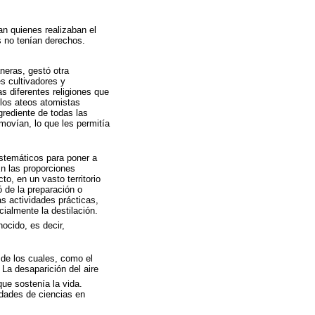
n quienes realizaban el
s no tenían derechos.
aneras, gestó otra
s cultivadores y
s diferentes religiones que
 los ateos atomistas
ngrediente de todas las
ovían, lo que les permitía
istemáticos para poner a
En las proporciones
o, en un vasto territorio
 de la preparación o
s actividades prácticas,
cialmente la destilación.
ocido, es decir,
 de los cuales, como el
. La desaparición del aire
que sostenía la vida.
edades de ciencias en