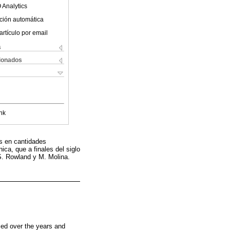
 Analytics
ción automática
artículo por email
s
cionados
nk
os en cantidades
ca, que a finales del siglo
 S. Rowland y M. Molina.
med over the years and