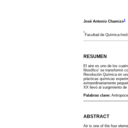
1
José Antonio Chamizo
1
Facultad de Química-Insti
RESUMEN
El aire es uno de los cuatr
filosófico’ se transformó c
Revolución Química en una 
prácticas químicas experim
extraordinariamente pequeñ
XX llevó al surgimiento de
Palabras clave:
Antropoce
ABSTRACT
Air is one of the four ele