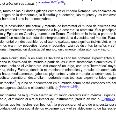
Lacarriere 1982, p.48
 el árbol de sus ramas
(
).
, tanto en las ciudades griegas como en el Imperio Romano, los esclavos era
 origen de la democracia, la filosofía y el derecho, las mujeres y los esclavo
os hombres libres las encabezaban.
cir, la posibilidad intelectual y material de interpretar el mundo de diversas m
ias prácticamente contemporánea a la ya descrita: la atomista. Sus principale
o y Epicuro en Grecia y Lucrecio en Roma. También en la India, a partir de la
sarrolló un modelo atomista de interpretación de la diversidad del mundo. Para
lemental e indestructible fue el átomo (palabra que significa indivisible), el i
tomos eran muy pequeños, duros y redondos. Eran de distintos tamaños y se m
una interpretación dualista del mundo, únicamente había átomos y vacío.
4
fueron alquimistas
y en ellos se llevaron a cabo los primeros experimentos s
caba la diversidad del mundo a partir de las cuatro sustancias elementales. 
se, incluido el valioso oro. Así empezó un largo, oscuro y “hermético” trayect
rica, Asia y Europa, donde la extracción de minerales y metales se acompañó
a hacer medicamentos, jabones, pigmentos, vidrio o materiales cerámicos. La
losófica, permitieron desarrollar importantísimas técnicas experimentales, espe
5
sustancias
, que no se encontraban en el mundo como hasta entonces era con
Solomon 1989
mo algunos ácidos o el alcohol (etílico) (
).
practicantes de la química fueron acumulando diversos instrumentos, algunos
ío, eliminando el aire al interior del instrumento, producían vacío (
Figura 2
)
6
además que los hechos son hechos
, la presencia en el aire de una sustancia 
idaba del valor social de los experimentos y el establecimiento de las soci