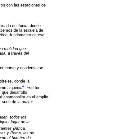
ión con las estaciones del
ubicada en Jonia, donde
abemos de la escuela de
rkhe,
fundamento de esa
na realidad que
da, a través del
enfriarse y condensarse
tóteles, donde la
1
omo alquimia
. Eso fue
, que desarrolló
ad cosmopolita en el amplio
r sede de la mayor
nden, todos los
lquier lugar de la
inentes (África,
enas y Roma, las de
como el hombre de