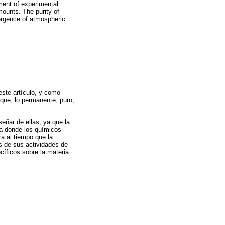
pment of experimental
mounts. The purity of
mergence of atmospheric
este artículo, y como
que, lo permanente, puro,
eñar de ellas, ya que la
ica donde los químicos
a al tiempo que la
és de sus actividades de
cíficos sobre la materia.