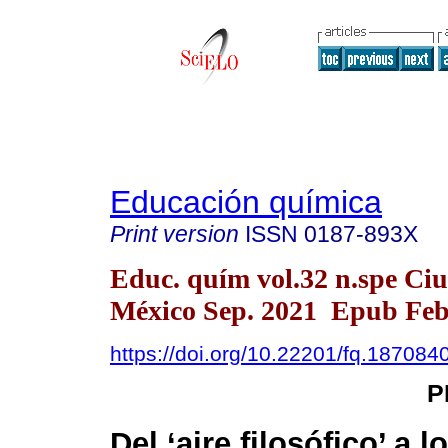
Educación química
Print version
ISSN
0187-893X
Educ. quím vol.32 n.spe Ci
México Sep. 2021 Epub Feb
https://doi.org/10.22201/fq.18708
P
Del ‘aire filosófico’ a l