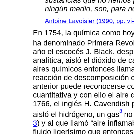
ningún medio,
son, para n
Antoine Lavoisier (1990, pp. vi-v
En 1754, la química como ho
ha denominado Primera Revol
año el escocés J. Black, desp
analítica, aisló el dióxido de
aires químicos entonces llamad
reacción de descomposición d
anterior puede reconocerse c
cuantitativa y con ello el air
1766, el inglés H. Cavendish 
8
aisló el hidrógeno, un gas
no 
3
) y al que llamó “aire inflamab
fluido ligerísimo que entonce