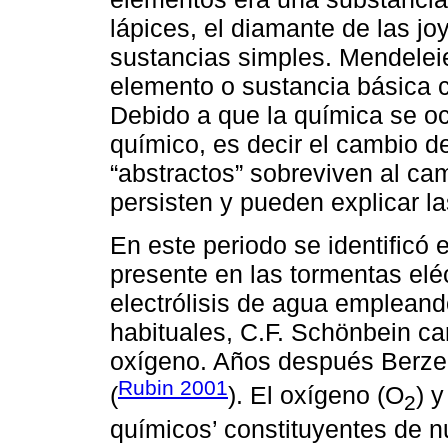
lápices, el diamante de las jo
sustancias simples. Mendeleie
elemento o sustancia básica c
Debido a que la química se oc
químico, es decir el cambio d
“abstractos” sobreviven al cam
persisten y pueden explicar 
En este periodo se identificó el
presente en las tormentas elé
electrólisis de agua empleand
habituales, C.F. Schönbein ca
oxígeno. Años después Berzel
Rubin 2001
(
). El oxígeno (O
) 
2
químicos’ constituyentes de n