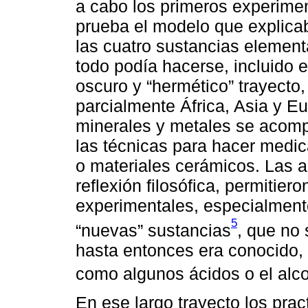
a cabo los primeros experime
prueba el modelo que explicab
las cuatro sustancias elemen
todo podía hacerse, incluido e
oscuro y “hermético” trayecto,
parcialmente África, Asia y E
minerales y metales se acomp
las técnicas para hacer medic
o materiales cerámicos. Las ac
reflexión filosófica, permitier
experimentales, especialmente
5
“nuevas” sustancias
, que no
hasta entonces era conocido, e
como algunos ácidos o el alcoh
En ese largo trayecto los prac