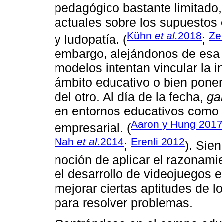
pedagógico bastante limitado,
actuales sobre los supuestos 
Kühn
et al.
2018
Ze
y ludopatía. (
;
embargo, alejándonos de esa 
modelos intentan vincular la i
ámbito educativo o bien poner
del otro. Al día de la fecha,
ga
en entornos educativos como
Aaron y Hung 201
empresarial. (
Nah
et al.
2014
Erenli 2012
;
). Sie
noción de aplicar el razonami
el desarrollo de videojuegos 
mejorar ciertas aptitudes de l
para resolver problemas.