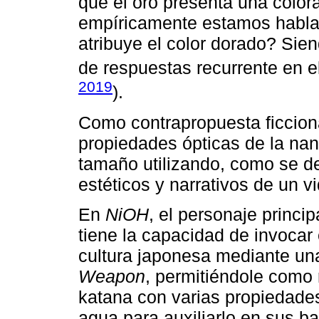
qué el oro presenta una color
empíricamente estamos hablan
atribuye el color dorado? Sie
de respuestas recurrente en e
2019
).
Como contrapropuesta ficcion
propiedades ópticas de la na
tamaño utilizando, como se de
estéticos y narrativos de un 
En
NiOH
, el personaje princi
tiene la capacidad de invocar 
cultura japonesa mediante u
Weapon
, permitiéndole como 
katana con varias propiedade
agua para auxiliarlo en sus bat