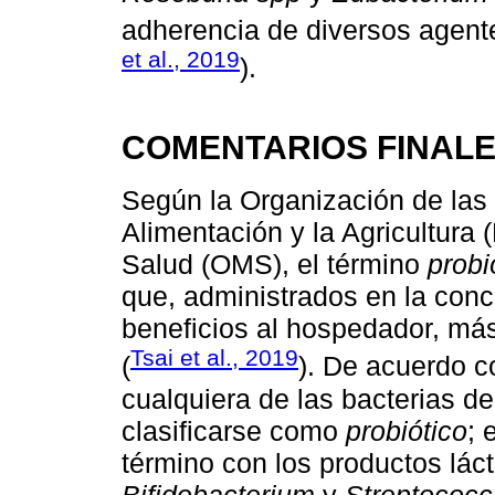
adherencia de diversos agente
et al., 2019
).
COMENTARIOS FINAL
Según la Organización de las
Alimentación y la Agricultura 
Salud (OMS), el término
probi
que, administrados en la con
beneficios al hospedador, más 
Tsai et al., 2019
(
). De acuerdo c
cualquiera de las bacterias de 
clasificarse como
probiótico
; 
término con los productos lá
Bifidobacterium
y
Streptococc