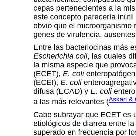
cepas pertenecientes a la mis
este concepto parecería inútil
obvio que el microorganismo 
genes de virulencia, ausentes 
Entre las bacteriocinas más es
Escherichia coli
, las cuales d
la misma especie que provoca
(ECET),
E. coli
enteropatógen
(ECEI),
E. coli
enteroagregati
difusa (ECAD) y
E. coli
entero
Askari &
a las más relevantes (
Cabe subrayar que ECET es un
etiológicos de diarrea entre la
superado en frecuencia por l