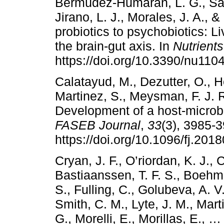
Bermúdez-Humarán, L. G., Sali
Jirano, L. J., Morales, J. A., 
probiotics to psychobiotics: Li
the brain-gut axis. In
Nutrients
https://doi.org/10.3390/nu110
Calatayud, M., Dezutter, O., 
Martinez, S., Meysman, F. J. R
Development of a host-microbi
FASEB Journal
,
33
(3), 3985-
https://doi.org/10.1096/fj.20
Cryan, J. F., O’riordan, K. J.,
Bastiaanssen, T. F. S., Boehm
S., Fulling, C., Golubeva, A. V
Smith, C. M., Lyte, J. M., Mart
G., Morelli, E., Morillas, E., 