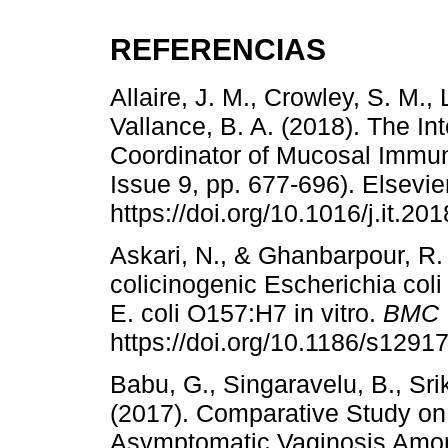
REFERENCIAS
Allaire, J. M., Crowley, S. M., 
Vallance, B. A. (2018). The Int
Coordinator of Mucosal Immun
Issue 9, pp. 677-696). Elsevier
https://doi.org/10.1016/j.it.20
Askari, N., & Ghanbarpour, R. 
colicinogenic Escherichia coli 
E. coli O157:H7 in vitro.
BMC V
https://doi.org/10.1186/s1291
Babu, G., Singaravelu, B., Sri
(2017). Comparative Study on 
Asymptomatic Vaginosis Am