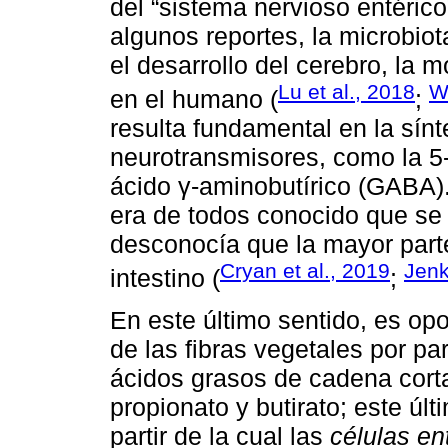
del “sistema nervioso entéric
algunos reportes, la microbiot
el desarrollo del cerebro, la 
Lu et al., 2018
W
en el humano (
;
resulta fundamental en la sín
neurotransmisores, como la 5-h
ácido γ-aminobutírico (GABA). 
era de todos conocido que se s
desconocía que la mayor parte
Cryan et al., 2019
Jenk
intestino (
;
En este último sentido, es op
de las fibras vegetales por par
ácidos grasos de cadena cort
propionato y butirato; este últ
partir de la cual las
células en