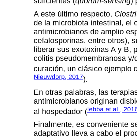
suficientes (
quorum-sensing
)
A este último respecto,
Clostri
de la microbiota intestinal, el 
antimicrobianos de amplio esp
cefalosporinas, entre otros), 
liberar sus exotoxinas A y B
colitis pseudomembranosa y/
curación, un clásico ejemplo 
Nieuwdorp, 2017
).
En otras palabras, las terapi
antimicrobianos originan disbi
Iebba et al., 201
al hospedador (
Finalmente, es conveniente s
adaptativo lleva a cabo el pro