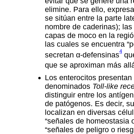
evitar que se genere una 
elimine. Para ello, expres
se sitúan entre la parte lat
nombre de caderinas); las
capas de moco en la regió
las cuales se encuentra “p
4
secretan α-defensinas
que
que se aproximan más allá 
Los enterocitos presentan
denominados
Toll-like rec
distinguir entre los antíge
de patógenos. Es decir, s
localizan en diversas célu
“señales de homeostasia o 
“señales de peligro o riesg