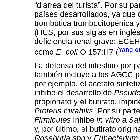
“diarrea del turista”. Por su 
países desarrollados, ya que 
trombótica trombocitopénica y
(HUS, por sus siglas en ingl
deficiencia renal grave; ECEH
Yang et
como
E. coli
O:157:H7 (
La defensa del intestino por pa
también incluye a los AGCC pro
por ejemplo, el acetato sintet
inhibe el desarrollo de
Pseudo
propionato y el butirato, imp
Proteus mirabilis
. Por su parte
Firmicutes
inhibe
in vitro
a
Sa
y, por último, el butirato origi
Roseburia spp
y
Eubacterium