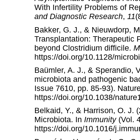
With Infertility Problems of R
and Diagnostic Research
,
11
(
Bakker, G. J., & Nieuwdorp, M
Transplantation: Therapeutic P
beyond Clostridium difficile.
M
https://doi.org/10.1128/micro
Baümler, A. J., & Sperandio, V
microbiota and pathogenic bact
Issue 7610, pp. 85-93). Natur
https://doi.org/10.1038/natur
Belkaid, Y., & Harrison, O. J.
Microbiota. In
Immunity
(Vol. 
https://doi.org/10.1016/j.imm