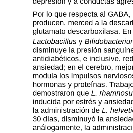
depresión y a conductas agres
Por lo que respecta al GABA, d
producen, merced a la descarb
glutamato descarboxilasa. En 
Lactobacillus
y
Bifidobacteri
disminuye la presión sanguíne
antidiabéticos, e inclusive, r
ansiedad; en el cerebro, mejo
modula los impulsos nervioso
hormonas y proteínas. Trabajo
demostraron que
L. rhamnosu
inducida por estrés y ansieda
la administración de
L. helvet
30 días, disminuyó la ansied
análogamente, la administraci