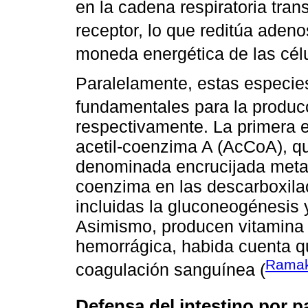
en la cadena respiratoria tran
receptor, lo que reditúa adenos
moneda energética de las célu
Paralelamente, estas especies
fundamentales para la producc
respectivamente. La primera 
acetil-coenzima A (AcCoA), qu
denominada encrucijada metab
coenzima en las descarboxila
incluidas la gluconeogénesis y
Asimismo, producen vitamina 
hemorrágica, habida cuenta q
Ramak
coagulación sanguínea (
Defensa del intestino por pa