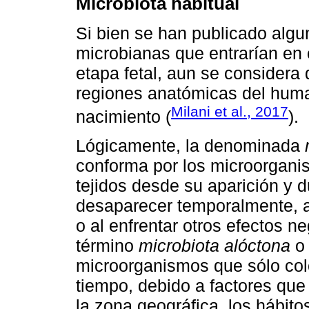
Microbiota habitual
Si bien se han publicado algu
microbianas que entrarían en
etapa fetal, aun se considera 
regiones anatómicas del human
Milani et al., 2017
nacimiento (
).
Lógicamente, la denominada
conforma por los microorgan
tejidos desde su aparición y 
desaparecer temporalmente, al
o al enfrentar otros efectos ne
término
microbiota alóctona
microorganismos que sólo col
tiempo, debido a factores qu
la zona geográfica, los hábito