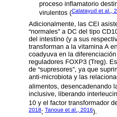
proceso inflamatorio desti
Calatayud et al., 
virulentos (
Adicionalmente, las CEI asist
“normales” a DC del tipo CD10
del intestino (y a sus respecti
transforman a la vitamina A en 
coadyuva en la diferenciación d
reguladores FOXP3 (Treg). Es
de “supresores”, ya que supri
anti-microbiota y las relacion
alimentos, desencadenando l
inclusive, liberando interleuci
10 y el factor transformador d
2018
Tanoue et al., 2016
;
).