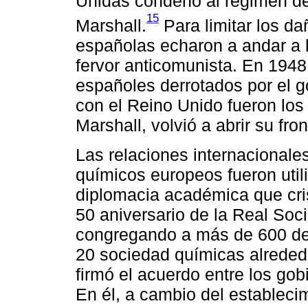
Unidas condenó al régimen de
15
Marshall.
Para limitar los da
españolas echaron a andar a 
fervor anticomunista. En 1948
españoles derrotados por el g
con el Reino Unido fueron los
Marshall, volvió a abrir su fr
Las relaciones internacional
químicos europeos fueron util
diplomacia académica que cris
50 aniversario de la Real So
congregando a más de 600 d
20 sociedad químicas alrede
firmó el acuerdo entre los go
En él, a cambio del establecim