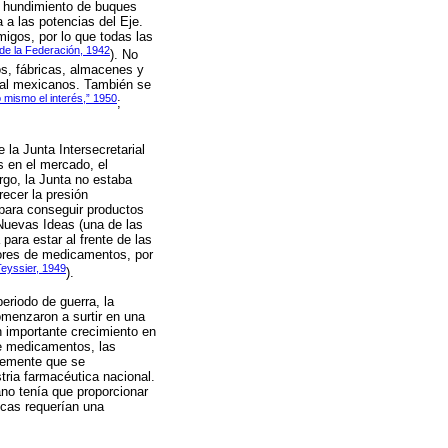
el hundimiento de buques
 a las potencias del Eje.
igos, por lo que todas las
l de la Federación, 1942
). No
os, fábricas, almacenes y
nal mexicanos. También se
 mismo el interés,” 1950
;
la Junta Intersecretarial
 en el mercado, el
rgo, la Junta no estaba
ecer la presión
para conseguir productos
 Nuevas Ideas (una de las
ara estar al frente de las
tores de medicamentos, por
Teyssier, 1949
).
eriodo de guerra, la
omenzaron a surtir en una
 importante crecimiento en
de medicamentos, las
ntemente que se
tria farmacéutica nacional.
no tenía que proporcionar
icas requerían una