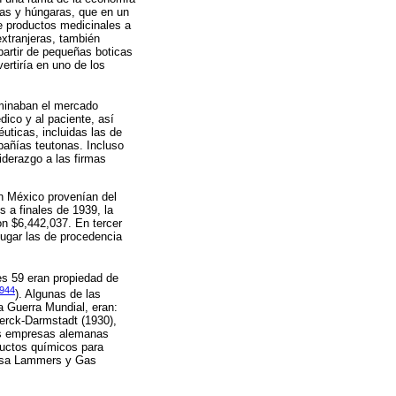
as y húngaras, que en un
de productos medicinales a
extranjeras, también
artir de pequeñas boticas
ertiría en uno de los
ominaban el mercado
ico y al paciente, así
ticas, incluidas las de
añías teutonas. Incluso
iderazgo a las firmas
en México provenían del
 a finales de 1939, la
on $6,442,037. En tercer
lugar las de procedencia
es 59 eran propiedad de
1944
). Algunas de las
a Guerra Mundial, eran:
Merck-Darmstadt (1930),
ras empresas alemanas
ductos químicos para
Casa Lammers y Gas