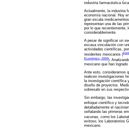
industria farmacéutica loca
Actualmente, la industria 
economía nacional. Hoy en 
gran escala medicamentos 
representan una de las pri
por lo que recientemente, l
considerablemente.
A pesar de significar un s
escasa vinculación con univ
actividades científicas, p
Inst
residentes mexicanos (
Económico, 2009
). Analizand
mexicano que han logrado d
Ante esto, consideramos q
realicen investigaciones 
la investigación científica
diseño de proyectos. Media
sobresalir en sus respecti
Sin embargo, las investiga
enfoque científico y tecno
detalladamente el nacimien
señalando las primeras em
vacunas, como los Laborat
exitoso, los Laboratorios 
mexicano.