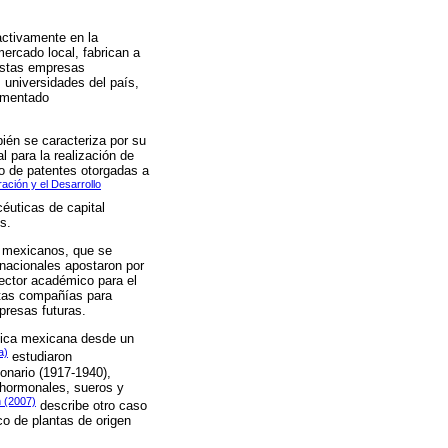
activamente en la
ercado local, fabrican a
 estas empresas
 universidades del país,
rementado
ién se caracteriza por su
l para la realización de
ro de patentes otorgadas a
ación y el Desarrollo
céuticas de capital
s.
s mexicanos, que se
nacionales apostaron por
sector académico para el
stas compañías para
presas futuras.
utica mexicana desde un
a)
estudiaron
ionario (1917-1940),
 hormonales, sueros y
 (2007)
describe otro caso
co de plantas de origen