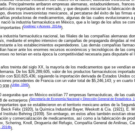
tada. Principalmente arribaron empresas alemanas, estadounidenses, frances
artículos importados en el mercado, y que después iniciarían la fabricación 
po, diversos inversionistas mexicanos, al percatarse del éxito de las firmas 
añías productoras de medicamentos, algunas de las cuales evolucionaron a p
nació la industria farmacéutica en México, que a lo largo de los años se conv
Godínez y Aceves, 2014a
importantes (
).
 la industria farmacéutica nacional, las filiales de las compañías alemanas d
ís, mediante el empleo intensivo de campañas de propaganda dirigidas al méd
nstante a los establecimientos expendedores. Las demás compañías farmacéu
dían hacer ante los enormes recursos económicos y tecnológicos de las comp
ses no tenían en esta época la competitividad necesaria para disputarle el l
 años treinta del siglo XX, la mayoría de los medicamentos que se vendían 
Alemania. De los $26,289,605, valor de los productos farmacéuticos importados
tón con $10,825,436; siguiendo la importación derivada de Estados Unidos c
taciones procedentes de Francia con un valor total de $5,246,143; y en cuarto 
Uribe, 1940
0,938 (
).
40 aseguraba que en México existían 77 empresas farmacéuticas, de las cual
Secretaría de Economía Nacional y Dirección General de Estadística, 
 de extranjeros (
ortantes que se establecieron en el territorio mexicano antes de la Segund
, Beick Félix (1920), la Química Industrial Bayer, Weskott & Cía. (1921), E. 
el Instituto Behring (1939). Sin embargo, en estos años también existían ot
tación y comercialización de medicamentos, así como a la fabricación de pro
x, Schering, Knoll, Droguería del Refugio, Compañía General de Anilinas, 
, 2014b
).