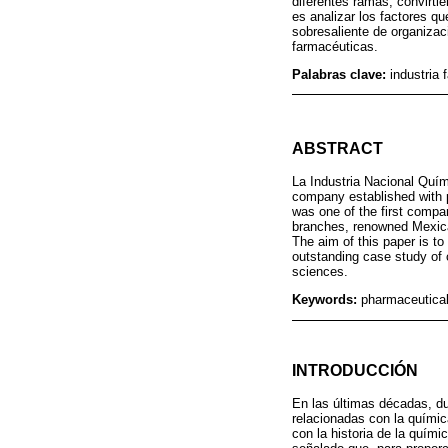
diferentes ramas, convirti
es analizar los factores q
sobresaliente de organizaci
farmacéuticas.
Palabras clave:
industria 
ABSTRACT
La Industria Nacional Quím
company established with 
was one of the first compan
branches, renowned Mexican
The aim of this paper is t
outstanding case study of 
sciences.
Keywords:
pharmaceutical 
INTRODUCCIÓN
En las últimas décadas, du
relacionadas con la químic
con la historia de la quími