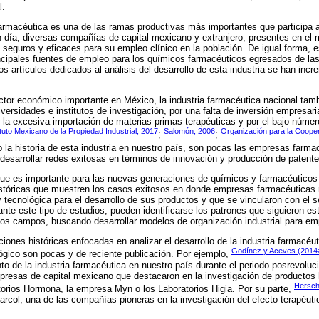
l.
farmacéutica es una de las ramas productivas más importantes que participa 
día, diversas compañías de capital mexicano y extranjero, presentes en el m
seguros y eficaces para su empleo clínico en la población. De igual forma,
ncipales fuentes de empleo para los químicos farmacéuticos egresados de las
os artículos dedicados al análisis del desarrollo de esta industria se han inc
ector económico importante en México, la industria farmacéutica nacional tamb
ersidades e institutos de investigación, por una falta de inversión empresaria
or la excesiva importación de materias primas terapéuticas y por el bajo núme
ituto Mexicano de la Propiedad Industrial, 2017
Salomón, 2006
Organización para la Cooper
;
;
o la historia de esta industria en nuestro país, son pocas las empresas farma
esarrollar redes exitosas en términos de innovación y producción de patente
ue es importante para las nuevas generaciones de químicos y farmacéutico
históricas que muestren los casos exitosos en donde empresas farmacéuticas 
 y tecnológica para el desarrollo de sus productos y que se vincularon con el 
nte este tipo de estudios, pueden identificarse los patrones que siguieron e
vos campos, buscando desarrollar modelos de organización industrial para em
ciones históricas enfocadas en analizar el desarrollo de la industria farmacé
Godínez y Aceves (2014
lógico son pocas y de reciente publicación. Por ejemplo,
to de la industria farmacéutica en nuestro país durante el periodo posrevoluc
presas de capital mexicano que destacaron en la investigación de productos
Hersch
orios Hormona, la empresa Myn o los Laboratorios Higia. Por su parte,
Garcol, una de las compañías pioneras en la investigación del efecto terapéuti