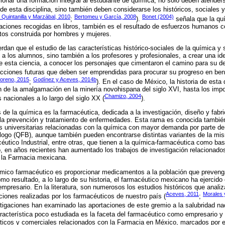
ionar una formación integral al estudiante de química, no solo deben atenders
 de esta disciplina, sino también deben considerarse los históricos, sociales 
, Quintanilla y Marzábal, 2010
Bertomeu y García, 2008
Bonet (2004)
;
).
señala que la qu
aciones recogidas en libros, también es el resultado de esfuerzos humanos 
os construida por hombres y mujeres.
an que el estudio de las características histórico-sociales de la química y 
 a los alumnos, sino también a los profesores y profesionales, a crear una ide
 esta ciencia, a conocer los personajes que cimentaron el camino para su des
acciones futuras que deben ser emprendidas para procurar su progreso en bene
oreno, 2015
Godínez y Aceves, 2014b
;
). En el caso de México, la historia de esta 
n de la amalgamación en la minería novohispana del siglo XVI, hasta los imp
Chamizo, 2004
 nacionales a lo largo del siglo XX (
).
 de la química es la farmacéutica, dedicada a la investigación, diseño y fabr
 la prevención y tratamiento de enfermedades. Esta rama es conocida tambi
s universitarias relacionadas con la química con mayor demanda por parte de
ogo (QFB), aunque también pueden encontrarse distintas variantes de la m
tico Industrial, entre otras, que tienen a la química-farmacéutica como bas
 en años recientes han aumentado los trabajos de investigación relacionados 
 la Farmacia mexicana.
uímico farmacéutico es proporcionar medicamentos a la población que preven
o resultado, a lo largo de su historia, el farmacéutico mexicano ha ejercido e
 empresario. En la literatura, son numerosos los estudios históricos que analiza
Aceves, 2011
Morales 
ciones realizadas por los farmacéuticos de nuestro país (
;
stigaciones han examinado las aportaciones de este gremio a la salubridad nac
racterística poco estudiada es la faceta del farmacéutico como empresario y 
ticos y comerciales relacionados con la Farmacia en México, marcados por el