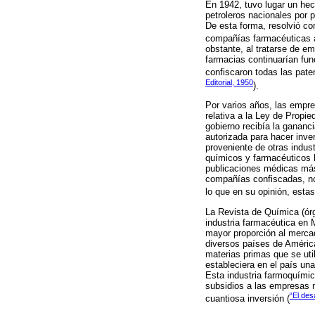
En 1942, tuvo lugar un hec
petroleros nacionales por 
De esta forma, resolvió co
compañías farmacéuticas a
obstante, al tratarse de e
farmacias continuarían fu
confiscaron todas las pat
Editorial, 1950
).
Por varios años, las empre
relativa a la Ley de Prop
gobierno recibía la gananc
autorizada para hacer inve
proveniente de otras indu
químicos y farmacéuticos b
publicaciones médicas más 
compañías confiscadas, no
lo que en su opinión, esta
La Revista de Química (órg
industria farmacéutica en 
mayor proporción al merca
diversos países de Améric
materias primas que se ut
estableciera en el país un
Esta industria farmoquímic
subsidios a las empresas m
“El des
cuantiosa inversión (