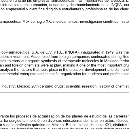
éndola en una de las empresas farmacéuticas más importantes de la época. El 
ue intervinieron en la creación, desarrollo y desmantelamiento de la INQFA, 
ón empresarial y científica dirigido a estudiantes y profesionales de las cien
farmacéutica; México; siglo XX; medicamentos; investigación científica; histo
ico-Farmacéutica, S.A. de C.V. y P.E. (INQFA), inaugurated in 1949, was the
public investment. Assembled from foreign companies confiscated during S
ies to carry out organic synthesis of therapeutic molecules in Mexican territory
 and foreign chemists were at play, making it one of the most important dru
o analyze the factors that took place in the creation, development and dismant
commercial enterprise and scientific organization for students and profession
industry; Mexico; 20th century; drugs; scientific research; history of chemist
rante los procesos de actualización de los planes de estudio de las carreras t
a, ha surgido la intención en diversos educadores de incluir en éstos, tópico
ca y de la profesión química en México. En los inicios del siglo XXI, distintos