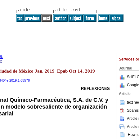
a
Services 
3X
Journal
Ciudad de México Jan. 2019 Epub Oct 14, 2019
SciELO
708404e.2019.1.65578
Google
REFLEXIONES
Article
onal Químico-Farmacéutica, S.A. de C.V. y
text ne
 Un modelo sobresaliente de organización
Spanis
sarial
Article
Article
How to 