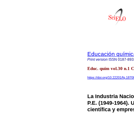
Educación químic
Print version
ISSN
0187-89
Educ. quím vol.30 n.1 
https://doi.org/10.22201/fq.18
La Industria Naci
P.E. (1949-1964).
científica y empre