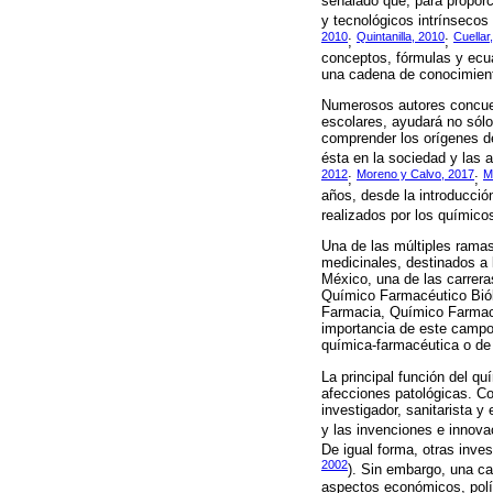
señalado que, para proporc
y tecnológicos intrínsecos
2010
Quintanilla, 2010
Cuellar
;
;
conceptos, fórmulas y ecu
una cadena de conocimient
Numerosos autores concuerd
escolares, ayudará no sólo
comprender los orígenes de
ésta en la sociedad y las 
2012
Moreno y Calvo, 2017
M
;
;
años, desde la introducció
realizados por los químicos
Una de las múltiples ramas
medicinales, destinados a
México, una de las carrera
Químico Farmacéutico Biól
Farmacia, Químico Farmacéu
importancia de este campo,
química-farmacéutica o de
La principal función del q
afecciones patológicas. Com
investigador, sanitarista y
y las invenciones e innova
De igual forma, otras inve
2002
). Sin embargo, una ca
aspectos económicos, polí