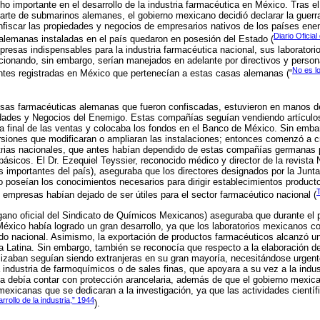
ho importante en el desarrollo de la industria farmacéutica en México. Tras 
parte de submarinos alemanes, el gobierno mexicano decidió declarar la guerra
nfiscar las propiedades y negocios de empresarios nativos de los países enem
Diario Oficia
lemanas instaladas en el país quedaron en posesión del Estado (
mpresas indispensables para la industria farmacéutica nacional, sus laboratori
ncionando, sin embargo, serían manejados en adelante por directivos y perso
No es lo
entes registradas en México que pertenecían a estas casas alemanas (“
sas farmacéuticas alemanas que fueron confiscadas, estuvieron en manos de 
iedades y Negocios del Enemigo. Estas compañías seguían vendiendo artículos
ia final de las ventas y colocaba los fondos en el Banco de México. Sin emba
rsiones que modificaran o ampliaran las instalaciones; entonces comenzó a cr
strias nacionales, que antes habían dependido de estas compañías germanas 
ásicos. El Dr. Ezequiel Teyssier, reconocido médico y director de la revista
importantes del país), aseguraba que los directores designados por la Junta p
 poseían los conocimientos necesarios para dirigir establecimientos produc
s empresas habían dejado de ser útiles para el sector farmacéutico nacional (
ano oficial del Sindicato de Químicos Mexicanos) aseguraba que durante el p
México había logrado un gran desarrollo, ya que los laboratorios mexicanos c
do nacional. Asimismo, la exportación de productos farmacéuticos alcanzó un
a Latina. Sin embargo, también se reconocía que respecto a la elaboración 
ilizaban seguían siendo extranjeras en su gran mayoría, necesitándose urge
a industria de farmoquímicos o de sales finas, que apoyara a su vez a la indus
a debía contar con protección arancelaria, además de que el gobierno mexica
exicanas que se dedicaran a la investigación, ya que las actividades científ
arrollo de la industria,” 1944
).