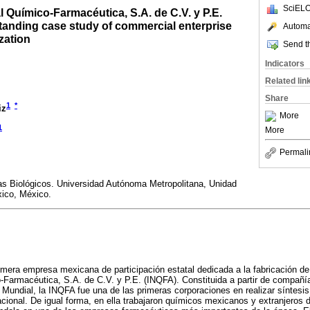
SciELO
l Químico-Farmacéutica, S.A. de C.V. y P.E.
tanding case study of commercial enterprise
Automat
zation
Send th
Indicators
Related lin
Share
1
*
iz
More
1
More
Permali
s Biológicos. Universidad Autónoma Metropolitana, Unidad
ico, México.
imera empresa mexicana de participación estatal dedicada a la fabricación d
-Farmacéutica, S.A. de C.V. y P.E. (INQFA). Constituida a partir de compañí
Mundial, la INQFA fue una de las primeras corporaciones en realizar síntesi
 nacional. De igual forma, en ella trabajaron químicos mexicanos y extranjero