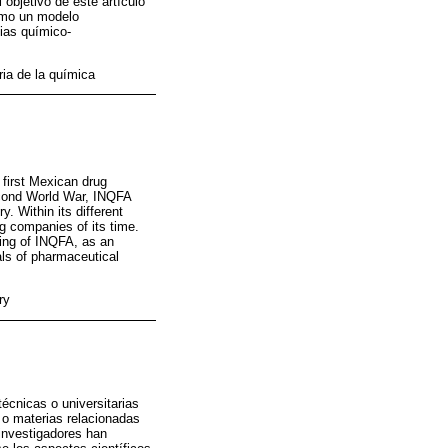
objetivo de este artículo
como un modelo
cias químico-
ria de la química
 first Mexican drug
econd World War, INQFA
. Within its different
g companies of its time.
ling of INQFA, as an
als of pharmaceutical
ry
écnicas o universitarias
s o materias relacionadas
 investigadores han