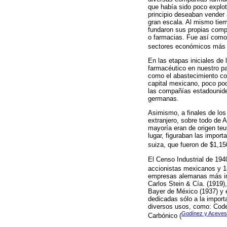
que había sido poco explo
principio deseaban vender 
gran escala. Al mismo tiem
fundaron sus propias comp
o farmacias. Fue así como 
sectores económicos más 
En las etapas iniciales de
farmacéutico en nuestro pa
como el abastecimiento co
capital mexicano, poco po
las compañías estadouniden
germanas.
Asimismo, a finales de los
extranjero, sobre todo de 
mayoría eran de origen teu
lugar, figuraban las impor
suiza, que fueron de $1,15
El Censo Industrial de 19
accionistas mexicanos y 18
empresas alemanas más imp
Carlos Stein & Cía. (1919)
Bayer de México (1937) y 
dedicadas sólo a la impor
diversos usos, como: Code
Godínez y Aceves
Carbónico (