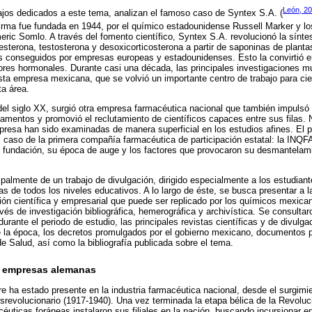
León, 2
ajos dedicados a este tema, analizan el famoso caso de Syntex S.A. (
firma fue fundada en 1944, por el químico estadounidense Russell Marker y l
ic Somlo. A través del fomento científico, Syntex S.A. revolucionó la sínte
ogesterona, testosterona y desoxicorticosterona a partir de saponinas de plan
 conseguidos por empresas europeas y estadounidenses. Esto la convirtió en 
ores hormonales. Durante casi una década, las principales investigaciones m
ta empresa mexicana, que se volvió un importante centro de trabajo para cie
ta área.
l siglo XX, surgió otra empresa farmacéutica nacional que también impulsó la
camentos y promovió el reclutamiento de científicos capaces entre sus filas. 
presa han sido examinadas de manera superficial en los estudios afines. El p
el caso de la primera compañía farmacéutica de participación estatal: la INQF
su fundación, su época de auge y los factores que provocaron su desmantelami
cipalmente de un trabajo de divulgación, dirigido especialmente a los estudian
s de todos los niveles educativos. A lo largo de éste, se busca presentar 
ión científica y empresarial que puede ser replicado por los químicos mexica
vés de investigación bibliográfica, hemerográfica y archivística. Se consulta
urante el periodo de estudio, las principales revistas científicas y de divulga
 la época, los decretos promulgados por el gobierno mexicano, documentos p
de Salud, así como la bibliografía publicada sobre el tema.
s empresas alemanas
pre ha estado presente en la industria farmacéutica nacional, desde el surgimi
osrevolucionario (1917-1940). Una vez terminada la etapa bélica de la Revolu
uticas foráneas instalaron sus filiales en la nación, buscando incursionar 