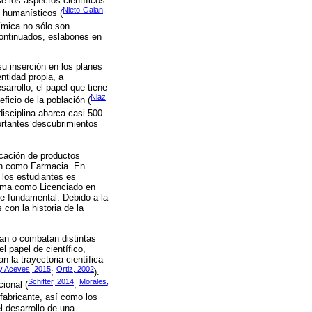
e los aspectos científicos
Nieto-Galan,
y humanísticos (
ímica no sólo son
continuados, eslabones en
su inserción en los planes
ntidad propia, a
arrollo, el papel que tiene
Niaz,
ficio de la población (
disciplina abarca casi 500
ortantes descubrimientos
icación de productos
én como Farmacia. En
 los estudiantes es
isma como Licenciado en
e fundamental. Debido a la
con la historia de la
gan o combatan distintas
l papel de científico,
n la trayectoria científica
y Aceves, 2015
Ortiz, 2002
;
).
Schifter, 2014
Morales,
ional (
;
fabricante, así como los
 desarrollo de una