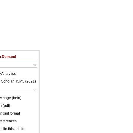
on Demand
 Analytics
 Scholar H5M5 (
2021
)
w page (beta)
h (pdf)
 in xml format
 references
cite this article