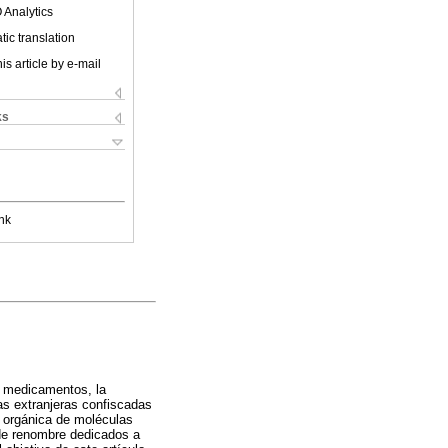
 Analytics
ic translation
is article by e-mail
ks
nk
e medicamentos, la
as extranjeras confiscadas
s orgánica de moléculas
s de renombre dedicados a