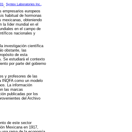
001
Syntex Laboratories Inc.,
;
os empresarios europeos
sis habitual de hormonas
tas mexicanas, obteniendo
la líder mundial en el
undiales en el campo de
ntíficos nacionales y
 investigación científica
No obstante, las
ropósito de esta
A. Se estudiará el contexto
ento por parte del gobierno
tes y profesores de las
a la INQFA como un modelo
nos. La información
ron las marcas
ción publicadas por los
rovenientes del Archivo
ento de este sector
ción Mexicana en 1917,
en una rama de la economía