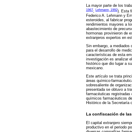
La mayor parte de los trab
1967
Lehmann, 1992
;
). Esta 
Federico A. Lehmann y Emer
esteroides, al fabricar pr
rendimientos mayores a los
abastecimiento de precurs
hormonas provinieron de es
extranjeros expertos en es
Sin embargo, a mediados de
para el desarrollo de medi
características de esta em
investigación es analizar 
histórico que dio lugar a 
mexicano.
Este artículo se trata prin
áreas químico-farmacéutica
sobresaliente de organizac
presentada se obtuvo a tra
farmacéuticas registradas d
químicos farmacéuticos de
Histórico de la Secretaría 
La confiscación de la
El capital extranjero siem
productivo en el periodo p
diversas compañías farmacé