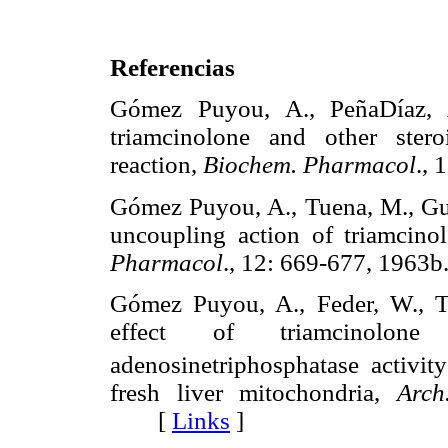
Referencias
Gómez Puyou, A., PeñaDíaz, A
triamcinolone and other ster
reaction,
Biochem. Pharmacol
.,
Gómez Puyou, A., Tuena, M., Guzm
uncoupling action of triamcino
Pharmacol
., 12: 669-677, 19
Gómez Puyou, A., Feder, W., 
effect of triamcinolon
adenosinetriphosphatase activit
fresh liver mitochondria,
Arch
[
Links
]