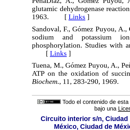
PeñaDíaz, A., Gómez Puyou, A
glutamic dehydrogenase reactio
1963. [
Links
]
Sandoval, F., Gómez Puyou, A., C
sodium and potassium ion
phosphorylation. Studies with a
[
Links
]
Tuena, M., Gómez Puyou, A., Peña
ATP on the oxidation of succin
Biochem.
, 11, 283-290, 1969
Todo el contenido de esta 
bajo una
Lice
Circuito interior s/n, Ciudad
México, Ciudad de Méxi