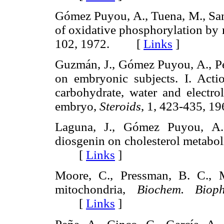
Gómez Puyou, A., Tuena, M., Sand
of oxidative phosphorylation by
102, 1972. [
Links
]
Guzmán, J., Gómez Puyou, A., Peñ
on embryonic subjects. I. Actio
carbohydrate, water and electro
embryo,
Steroids
, 1, 423-435,
Laguna, J., Gómez Puyou, A.,
diosgenin on cholesterol metabo
[
Links
]
Moore, C., Pressman, B. C., 
mitochondria,
Biochem. Biop
[
Links
]