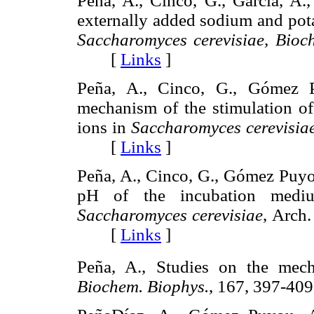
Peña, A., Cinco, G., García, A.
externally added sodium and pota
Saccharomyces cerevisiae, Bioc
[
Links
]
Peña, A., Cinco, G., Gómez P
mechanism of the stimulation of
ions in
Saccharomyces cerevisiae
[
Links
]
Peña, A., Cinco, G., Gómez Puyo
pH of the incubation mediu
Saccharomyces cerevisiae
, Arch
[
Links
]
Peña, A., Studies on the mec
Biochem. Biophys.
, 167, 397-4