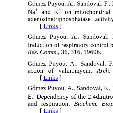
Gómez Puyou, A., Sandoval, F., P
+
+
Na
and K
on mitochondrial 
adenosinetriphosphatase activi
[
Links
]
Gómez Puyou, A., Sandoval, F
Induction of respiratory control 
Res. Comm.
, 36, 316, 1969b.
Gómez Puyou, A., Sandoval, F.
action of valinomycin,
Arch. 
[
Links
]
Gómez Puyou, A., Sandoval, F., 
E., Dependency of the 2,4dinitr
and respiration,
Biochem. Bio
[
Links
]