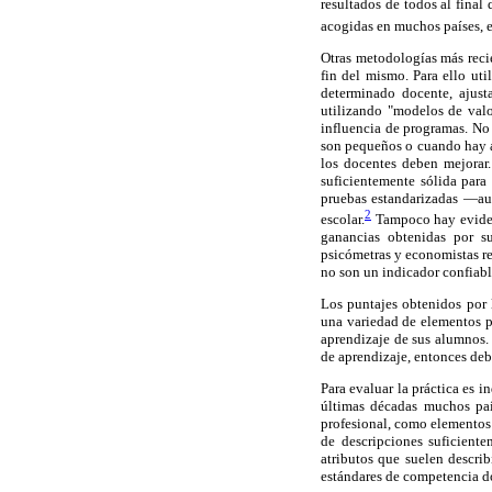
resultados de todos al final
acogidas en muchos países, e
Otras metodologías más recie
fin del mismo. Para ello ut
determinado docente, ajust
utilizando "modelos de valo
influencia de programas. No 
son pequeños o cuando hay al
los docentes deben mejorar
suficientemente sólida para 
pruebas estandarizadas —au
2
escolar.
Tampoco hay evidenc
ganancias obtenidas por su
psicómetras y economistas res
no son un indicador confiabl
Los puntajes obtenidos por 
una variedad de elementos p
aprendizaje de sus alumnos. 
de aprendizaje, entonces debe
Para evaluar la práctica es i
últimas décadas muchos paí
profesional, como elementos d
de descripciones suficient
atributos que suelen describ
estándares de competencia d