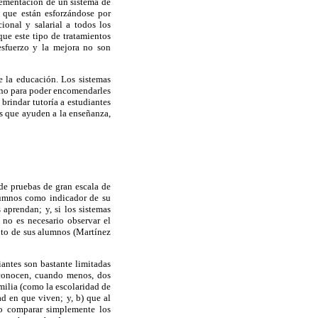
plementación de un sistema de
 que están esforzándose por
onal y salarial a todos los
ue este tipo de tratamientos
esfuerzo y la mejora no son
e la educación. Los sistemas
sino para poder encomendarles
brindar tutoría a estudiantes
res que ayuden a la enseñanza,
 de pruebas de gran escala de
lumnos como indicador de su
 aprendan; y, si los sistemas
no es necesario observar el
ento de sus alumnos (Martínez
iantes son bastante limitadas
sconocen, cuando menos, dos
milia (como la escolaridad de
ad en que viven; y, b) que al
to comparar simplemente los