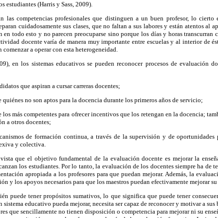
s estudiantes (Harris y Sass, 2009).
n las competencias profesionales que distinguen a un buen profesor, lo cierto
paran cuidadosamente sus clases, que no faltan a sus labores y están atentos al ap
n en todo esto y no parecen preocuparse sino porque los días y horas transcurran 
ividad docente varía de manera muy importante entre escuelas y al interior de ést
n comenzar a operar con esta heterogeneidad.
9), en los sistemas educativos se pueden reconocer procesos de evaluación do
didatos que aspiran a cursar carreras docentes;
de quiénes no son aptos para la docencia durante los primeros años de servicio;
de los más competentes para ofrecer incentivos que los retengan en la docencia; tam
ón a otros docentes;
canismos de formación continua, a través de la supervisión y de oportunidades p
exiva y colectiva.
vista que el objetivo fundamental de la evaluación docente es mejorar la enseñ
canzan los estudiantes. Por lo tanto, la evaluación de los docentes siempre ha de te
imentación apropiada a los profesores para que puedan mejorar. Además, la evaluac
ión y los apoyos necesarios para que los maestros puedan efectivamente mejorar s
én puede tener propósitos sumativos, lo que significa que puede tener consecuen
un sistema educativo pueda mejorar, necesita ser capaz de reconocer y motivar a sus 
sores que sencillamente no tienen disposición o competencia para mejorar ni su enseñ