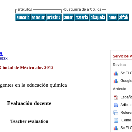
a
Servicios 
893X
Revista
 Ciudad de México abr. 2012
SciELO
Google
gentes en la educación química
Articulo
Españo
Evaluación docente
Artícu
Referen
Como c
Teacher evaluation
SciELO