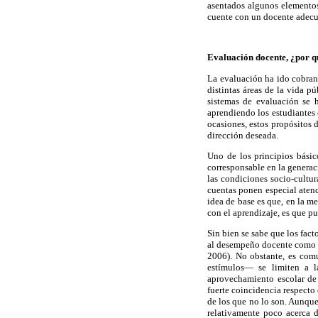
asentados algunos elementos
cuente con un docente adecu
Evaluación docente, ¿por q
La evaluación ha ido cobran
distintas áreas de la vida p
sistemas de evaluación se
aprendiendo los estudiantes 
ocasiones, estos propósitos 
dirección deseada.
Uno de los principios básic
corresponsable en la generaci
las condiciones socio-cultur
cuentas ponen especial atenc
idea de base es que, en la m
con el aprendizaje, es que p
Sin bien se sabe que los fact
al desempeño docente como e
2006). No obstante, es com
estímulos— se limiten a l
aprovechamiento escolar de 
fuerte coincidencia respecto 
de los que no lo son. Aunque
relativamente poco acerca 