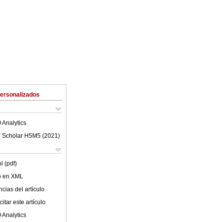
Personalizados
 Analytics
 Scholar H5M5 (
2021
)
l (pdf)
lo en XML
cias del artículo
itar este artículo
 Analytics