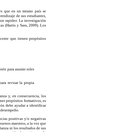
 es que en un mismo país se
rendizaje de sus estudiantes,
con rapidez. La investigación
as (Harris y Sass, 2009). Los
cente que tienen propósitos
bién para asumir roles
ara revisar la propia
anza y, en consecuencia, los
ner propósitos formativos, es
ión debe ayudar a identificar
u desempeño.
cias positivas y/o negativas
buenos maestros, a la vez que
anza ni los resultados de sus