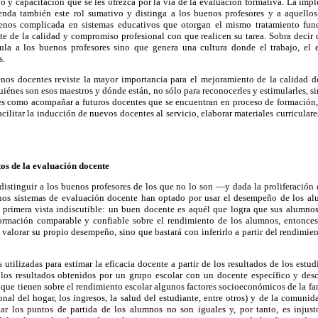
yo y capacitación que se les ofrezca por la vía de la evaluación formativa. La im
enda también este rol sumativo y distinga a los buenos profesores y a aquellos
menos complicada en sistemas educativos que otorgan el mismo tratamiento funci
e de la calidad y compromiso profesional con que realicen su tarea. Sobra decir q
ula a los buenos profesores sino que genera una cultura donde el trabajo, el 
s.
enos docentes reviste la mayor importancia para el mejoramiento de la calidad d
uiénes son esos maestros y dónde están, no sólo para reconocerles y estimularles, 
les como acompañar a futuros docentes que se encuentran en proceso de formación, 
acilitar la inducción de nuevos docentes al servicio, elaborar materiales curricula
os de la evaluación docente
distinguir a los buenos profesores de los que no lo son —y dada la proliferación
os sistemas de evaluación docente han optado por usar el desempeño de los a
a primera vista indiscutible: un buen docente es aquél que logra que sus alumnos
ormación comparable y confiable sobre el rendimiento de los alumnos, entonces 
 valorar su propio desempeño, sino que bastará con inferirlo a partir del rendimi
utilizadas para estimar la eficacia docente a partir de los resultados de los estud
los resultados obtenidos por un grupo escolar con un docente específico y de
a que tienen sobre el rendimiento escolar algunos factores socioeconómicos de la fa
onal del hogar, los ingresos, la salud del estudiante, entre otros) y de la comunid
ar los puntos de partida de los alumnos no son iguales y, por tanto, es injus