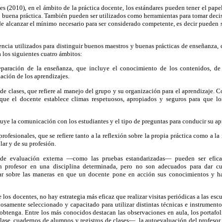
(2010), en el ámbito de la práctica docente, los estándares pueden tener el papel 
o buena práctica. También pueden ser utilizados como herramientas para tomar decis
 de alcanzar el mínimo necesario para ser considerado competente, es decir pueden
encia utilizados para distinguir buenos maestros y buenas prácticas de enseñanza,
los siguientes cuatro ámbitos:
eparación de la enseñanza, que incluye el conocimiento de los contenidos, de 
uación de los aprendizajes.
de clases, que refiere al manejo del grupo y su organización para el aprendizaje. C
ue el docente establece climas respetuosos, apropiados y seguros para que lo
uye la comunicación con los estudiantes y el tipo de preguntas para conducir su ap
rofesionales, que se refiere tanto a la reflexión sobre la propia práctica como a la
ar y de su profesión.
 de evaluación externa —como las pruebas estandarizadas— pueden ser efica
n profesor en una disciplina determinada, pero no son adecuados para dar cu
ar sobre las maneras en que un docente pone en acción sus conocimientos y hab
los docentes, no hay estrategia más eficaz que realizar visitas periódicas a las escu
osamente seleccionado y capacitado para utilizar distintas técnicas e instrumento
 obtenga. Entre los más conocidos destacan las observaciones en aula, los portaf
ase, cuadernos de alumnos y registros de clases—, la autoevaluación del profesor,