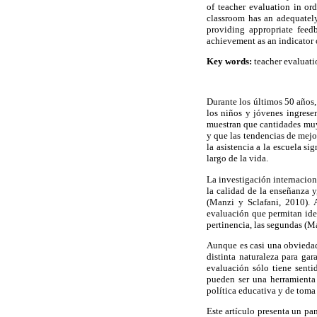
of teacher evaluation in ord
classroom has an adequately
providing appropriate feed
achievement as an indicator o
Key words:
teacher evaluatio
Durante los últimos 50 años
los niños y jóvenes ingrese
muestran que cantidades muy 
y que las tendencias de mejo
la asistencia a la escuela s
largo de la vida.
La investigación internacion
la calidad de la enseñanza y
(Manzi y Sclafani, 2010). 
evaluación que permitan iden
pertinencia, las segundas (
Aunque es casi una obvieda
distinta naturaleza para ga
evaluación sólo tiene senti
pueden ser una herramienta 
política educativa y de toma
Este artículo presenta un pa