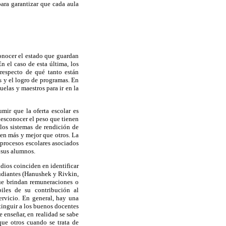
ara garantizar que cada aula
onocer el estado que guardan
n el caso de esta última, los
respecto de qué tanto están
s y el logro de programas. En
elas y maestros para ir en la
mir que la oferta escolar es
 desconocer el peso que tienen
 los sistemas de rendición de
den más y mejor que otros. La
 procesos escolares asociados
 sus alumnos.
udios coinciden en identificar
udiantes (Hanushek y Rivkin,
ue brindan remuneraciones o
iles de su contribución al
ervicio. En general, hay una
stinguir a los buenos docentes
 enseñar, en realidad se sabe
ue otros cuando se trata de