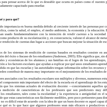
 para pensar acerca de lo que es deseable que ocurra en países como el nuestro p
adamente capacitado para enseñar.
ué y para qué?
do importancia en buena medida debido al creciente interés de las personas por c
ública, como la salud, el empleo, el medio ambiente, la economía y la educación. E
 han usado fundamentalmente con la intención de
rendir cuentas
a la sociedad 
como producto de su escolarización y, en consecuencia, valorar el alcance de meta
de rendición de cuentas dan lugar a acciones que buscan mejorar la situación de escu
os de los sistemas de rendición de cuentas basados en resultados consiste en asu
ón del éxito o fracaso de los estudiantes (Anderson, 2005). Ello significa que, sin
ales y económicas de los alumnos y sus familias en el logro de los aprendizajes,
ión a los factores escolares que ayudan a explicar por qué unos estudiantes apren
edida en que las escuelas y las autoridades tengan información sobre los recursos y
ueden contribuir de manera muy importante en el mejoramiento de los resultados de
ores asociados con los resultados escolares son múltiples y diversos, numerosos est
l componente más importante del efecto de la escuela en el aprendizaje de los est
ún que los sistemas actuales de evaluación docente —concretamente aquellos q
a medición de características de los profesores que son predictores muy déb
los estudiantes, tales como la escolaridad y la experiencia o antigüedad en el s
de que estas características son fácilmente medibles, pero poco pertinentes para di
 no es difícil estar de acuerdo con la idea de que un buen docente es aquel capaz de
de qué es lo que hace que algunos profesores sean más eficaces o productivos q