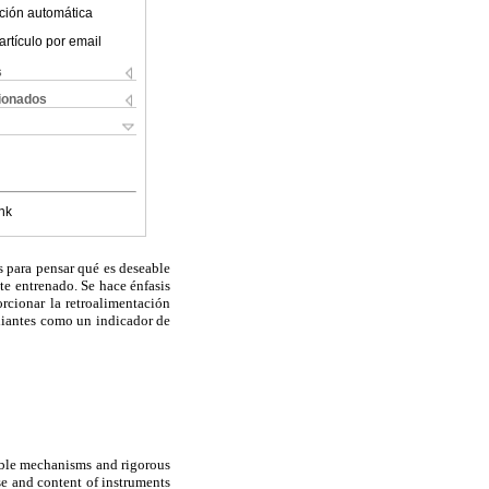
ción automática
artículo por email
s
cionados
nk
s para pensar qué es deseable
te entrenado. Se hace énfasis
rcionar la retroalimentación
udiantes como un indicador de
iable mechanisms and rigorous
se and content of instruments