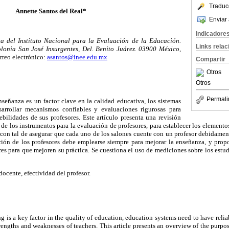
Traduc
Annette Santos del Real*
Enviar 
Indicadore
a del Instituto Nacional para la Evaluación de la Educación.
Links rela
lonia San José Insurgentes, Del. Benito Juárez. 03900 México,
reo electrónico:
asantos@inee.edu.mx
Compartir
Otros
Otros
Permali
señanza es un factor clave en la calidad educativa, los sistemas
sarrollar mecanismos confiables y evaluaciones rigurosas para
debilidades de sus profesores. Este artículo presenta una revisión
 de los instrumentos para la evaluación de profesores, para establecer los elemento
 con tal de asegurar que cada uno de los salones cuente con un profesor debidamen
ción de los profesores debe emplearse siempre para mejorar la enseñanza, y propo
es para que mejoren su práctica. Se cuestiona el uso de mediciones sobre los est
ocente, efectividad del profesor.
ng is a key factor in the quality of education, education systems need to have rel
trengths and weaknesses of teachers. This article presents an overview of the purpo