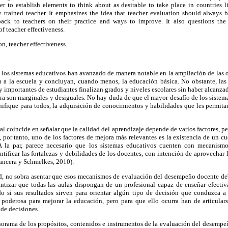
er to establish elements to think about as desirable to take place in countries l
 trained teacher. It emphasizes the idea that teacher evaluation should always 
back to teachers on their practice and ways to improve. It also questions the
f teacher effectiveness.
n, teacher effectiveness.
, los sistemas educativos han avanzado de manera notable en la ampliación de las 
n a la escuela y concluyan, cuando menos, la educación básica. No obstante, las
importantes de estudiantes finalizan grados y niveles escolares sin haber alcanza
ra son marginales y desiguales. No hay duda de que el mayor desafío de los sistem
ignifique para todos, la adquisición de conocimientos y habilidades que les permit
al coincide en señalar que la calidad del aprendizaje depende de varios factores, 
, por tanto, uno de los factores de mejora más relevantes es la existencia de un 
A la par, parece necesario que los sistemas educativos cuenten con mecanismo
tificar las fortalezas y debilidades de los docentes, con intención de aprovechar 
Mancera y Schmelkes, 2010).
d, no sobra asentar que esos mecanismos de evaluación del desempeño docente de
rantizar que todas las aulas dispongan de un profesional capaz de enseñar efectiv
do si sus resultados sirven para orientar algún tipo de decisión que conduzca a
poderosa para mejorar la educación, pero para que ello ocurra han de articular
 de decisiones.
norama de los propósitos, contenidos e instrumentos de la evaluación del desempe