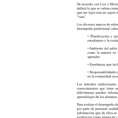
De acuerdo con Cox y Meckes 
definir lo que se valora com
qué tan lejos está un sujeto
"vara".
Los diversos marcos de refer
desempeño profesional cubra 
• Planificación y pr
estudiantes y la eval
• Ambiente del salón 
como la manera en q
aprender.
• Enseñanza, que incl
• Responsabilidades p
en la comunidad escol
Los métodos tradicionales
conocimientos que tiene u
difícilmente pueden inform
aprendizajes de los alumnos.
Para evaluar el desempeño de 
por parte de personal cuidad
información que de ellos se
evidencias como planes de cl