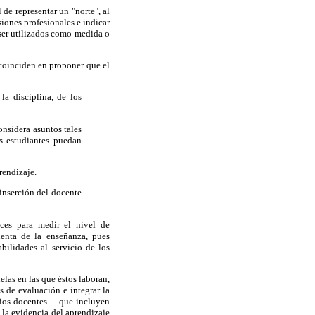
de representar un "norte", al
iones profesionales e indicar
 ser utilizados como medida o
 coinciden en proponer que el
la disciplina, de los
onsidera asuntos tales
s estudiantes puedan
rendizaje.
 inserción del docente
ces para medir el nivel de
enta de la enseñanza, pues
ilidades al servicio de los
elas en las que éstos laboran,
s de evaluación e integrar la
olios docentes —que incluyen
 la evidencia del aprendizaje