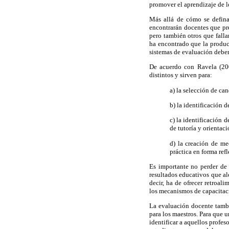
promover el aprendizaje de lo
Más allá de cómo se defina
encontrarán docentes que pre
pero también otros que falla
ha encontrado que la product
sistemas de evaluación debe
De acuerdo con Ravela (200
distintos y sirven para:
a) la selección de can
b) la identificación 
c) la identificación 
de tutoría y orientaci
d) la creación de me
práctica en forma refl
Es importante no perder de 
resultados educativos que al
decir, ha de ofrecer retroal
los mecanismos de capacitac
La evaluación docente tambi
para los maestros. Para que 
identificar a aquellos profe