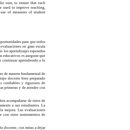
ike ours, to ensure that each
be used to improve teaching,
 use of measures of student
oportunidades para que todos
 evaluaciones en gran escala
do los aprendizajes esperados
as educativos es asegurar que
an continuar aprendiendo a lo
pero de manera fundamental de
cuerpo docente bien preparado
s confiables y rigurosos de
las primeras y de atender con
ben acompañarse de otros de
amente a sus estudiantes. La
 la mejora. Las evaluaciones
se con otros instrumentos de
ño docente, con miras a dejar