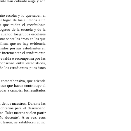
ocente han cobrado auge y son
año escolar y lo que saben al
el logro de los alumnos a un
ías que miden el
crecimiento
ogreso de la escuela y de la
s cuando los grupos escolares
as sobre las áreas en las que
firma que no hay evidencia
enidos por sus estudiantes en
 incrementar el rendimiento
 evalúa o recompensa por las
onsenso entre estadísticos,
de los estudiantes, pues éstos
n comprehensiva, que atienda
 eso que hacen contribuye al
udar a cambiar los resultados
a de los maestros. Durante las
criterios para el desempeño
te. Tales marcos suelen partir
ño docente". A su vez, esos
profesión, se establecen como