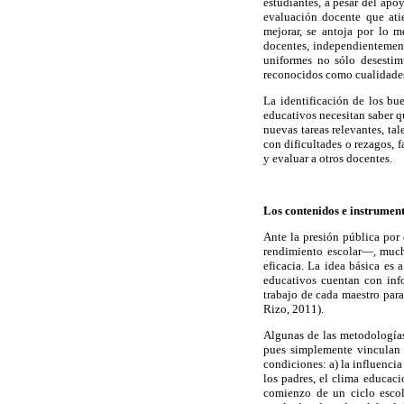
estudiantes, a pesar del apo
evaluación docente que ati
mejorar, se antoja por lo 
docentes, independientement
uniformes no sólo desestim
reconocidos como cualidade
La identificación de los bu
educativos necesitan saber q
nuevas tareas relevantes, ta
con dificultades o rezagos, f
y evaluar a otros docentes.
Los contenidos e instrument
Ante la presión pública por 
rendimiento escolar—, much
eficacia. La idea básica es 
educativos cuentan con inf
trabajo de cada maestro para
Rizo, 2011).
Algunas de las metodologías 
pues simplemente vinculan 
condiciones: a) la influenci
los padres, el clima educaci
comienzo de un ciclo escol