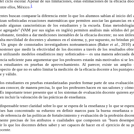
 del ciclo escolar. A pesar de sus limitaciones, estas estimaciones de la eficacia d
1
ntre ellos, México.
ntes buscan comparar la diferencia entre lo que los alumnos sabían al inicio del 
ilizan sofisticadas ecuaciones matemáticas que permiten asociar las ganancias en 
ando algunas características de los estudiantes y la escuela. Estas metodolog
r agregado" (VAM por sus siglas en inglés) permiten análisis más sólidos del pr
obstante, tienden a dar mediciones inestables de la eficacia docente; no son útile
ta movilidad de docentes y alumnos en el sistema; y, por supuesto, no brindan pist
. Un grupo de connotados investigadores norteamericanos (Baker
et al.,
2010) a
sostener que medir la efectividad de los docentes a través de los resultados obt
n utilizando modelos estadísticos muy sofisticados— es una manera adecuada de
ia suficiente para argumentar que los profesores estarán más motivados si se les
s estudiantes en pruebas de aprovechamiento. Al parecer, existe un amplio c
pecto de que no es sabio limitar la medición de la eficacia docente a los puntajes 
e y válido.
los estudiantes en pruebas estandarizadas pueden formar parte de una evaluació
ara conocer, de manera precisa, lo que los profesores hacen en sus salones y cómo
Es importante tener presente que si los sistemas de evaluación docente quieren ay
n incluir la valoración de las prácticas de enseñanza.
ndispensable tener claridad sobre lo que se espera de la enseñanza y lo que se esper
ses han concentrado su esfuerzo en definir marcos para la buena enseñanza o 
e referencia de las políticas de fortalecimiento y evaluación de la profesión docen
emente precisas de los atributos o cualidades que componen un "buen desempe
ir lo que los docentes deben saber y ser capaces de hacer en el ejercicio de su 
ocente.