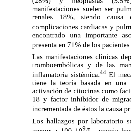
(28%) y neoplasias (5.5%) 
manifestaciones suelen ser pu
renales 18%, siendo causa 
complicaciones cardiacas y pulm
encontrado una importante aso
presenta en 71% de los pacientes
Las manifestaciones clínicas de
tromboembólicas y de las mani
44
inflamatoria sistémica.
El meca
tiene la teoría basada en una 
activación de citocinas como facto
18 y factor inhibidor de migra
incrementada de éstos la causa pr
Los hallazgos por laboratorio s
9
menor a 100 10
/L, anemia he