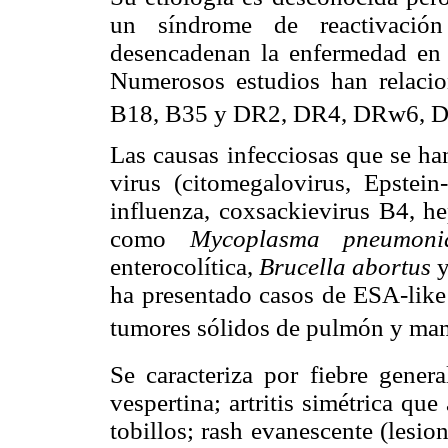
un síndrome de reactivación
desencadenan la enfermedad en 
Numerosos estudios han relac
B18, B35 y DR2, DR4, DRw6, 
Las causas infecciosas que se ha
virus (citomegalovirus, Epstein-
influenza, coxsackievirus B4, he
como
Mycoplasma pneumoni
enterocolítica,
Brucella abortus
ha presentado casos de ESA-like
tumores sólidos de pulmón y mam
Se caracteriza por fiebre gene
vespertina; artritis simétrica qu
tobillos; rash evanescente (lesi