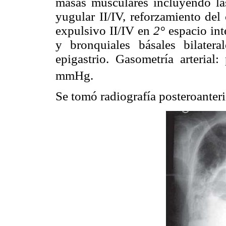
masas musculares incluyendo las
yugular II/IV, reforzamiento de
expulsivo II/IV en
2°
espacio int
y bronquiales básales bilater
epigastrio. Gasometría arterial
mmHg.
Se tomó radiografía posteroanteri