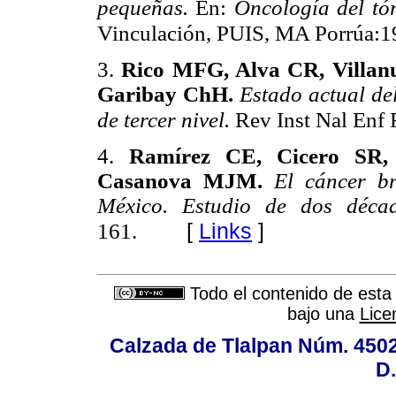
pequeñas.
En:
Oncología del tó
Vinculación, PUIS, MA Porrúa:1
3.
Rico MFG, Alva CR, Villan
Garibay ChH.
Estado actual d
de tercer nivel.
Rev Inst Nal Enf
4.
Ramírez CE, Cicero SR,
Casanova MJM.
El cáncer b
México. Estudio de dos déca
[
Links
]
161.
Todo el contenido de esta 
bajo una
Lice
Calzada de Tlalpan Núm. 4502,
D.