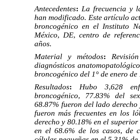
Antecedentes
:
La frecuencia y l
han modificado. Este artículo ac
broncogénico en el Instituto N
México, DE, centro de referen
años.
Material y métodos
:
Revisió
diagnósticos anatomopatológico
broncogénico del 1° de enero de 
Resultados
:
Hubo 3,628 en
broncogénico, 77.83% del se
68.87% fueron del lado derecho 
fueron más frecuentes en los ló
derecho y 80.18% en el superior
en el 68.6% de los casos, de 
células pequeñas en el 5.31% de 