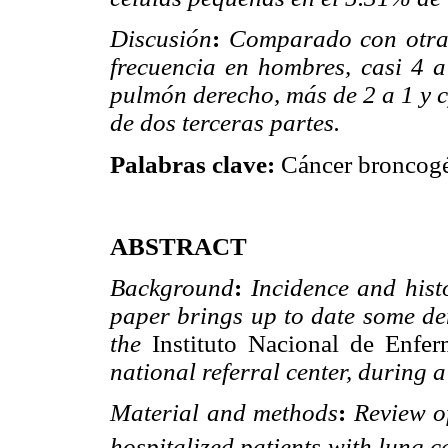
Discusión
:
Comparado con otras 
frecuencia en hombres, casi 4 a
pulmón derecho, más de 2 a 1 y 
de dos terceras partes.
Palabras clave:
Cáncer broncogén
ABSTRACT
Background
:
Incidence and hist
paper brings up to date some de
the
Instituto Nacional de Enfe
national referral center, during 
Material and methods
:
Review of
hospitalized patients with lung 