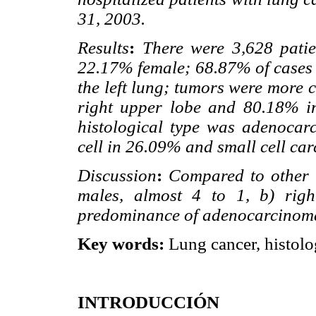
31, 2003.
Results
:
There were 3,628 pati
22.17% female; 68.87% of cases 
the left lung; tumors were more 
right upper lobe and 80.18% in
histological type was adenoca
cell in 26.09% and small cell ca
Discussion
:
Compared to other n
males, almost 4 to 1, b) righ
predominance of adenocarcinoma, 
Key words:
Lung cancer, histolog
INTRODUCCIÓN