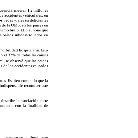
cuencia, mueren 1.2 millones
s accidentes vehiculares, en
s, redes viales en deficientes
 de la OMS, en los países en
nterno bruto. Ello supone que
s países subdesarrollados en
morbilidad hospitalaria. Esto
do el 32% de todas las causas
al, se observó que las caídas
as de los accidentes causados
ntes. Es bien conocido que la
 indispensable reconocer este
 describe la asociación entre
onocerla con la finalidad de
cuentemente se confunde con