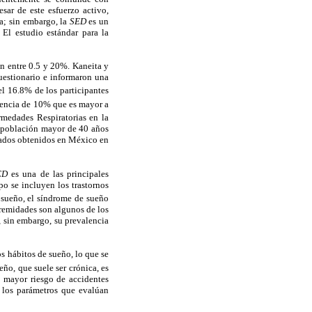
sar de este esfuerzo activo,
a; sin embargo, la
SED
es un
El estudio estándar para la
len entre 0.5 y 20%. Kaneita y
uestionario e informaron una
el 16.8% de los participantes
lencia de 10% que es mayor a
rmedades Respiratorias en la
a población mayor de 40 años
ltados obtenidos en México en
ED
es una de las principales
po se incluyen los trastornos
 sueño, el síndrome de sueño
tremidades son algunos de los
,
sin embargo, su prevalencia
s hábitos de sueño, lo que se
eño, que suele ser crónica, es
o mayor riesgo de accidentes
n los parámetros que evalúan