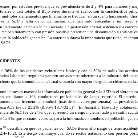
emos, por estudios previos, que su prevalencia es de 2 y 4% para hombres y muj
totales o casi totales al flujo aéreo durante el sueño, son la característica prin
 múltiples alertamientos que finalmente se traducen en un sueño fraccionado. Una
o es la
SED y
falta de concentración, que han sido asociadas a un riesgo e
n tratamiento, también se ha asociado a hipertensión arterial sistémica y a enferm
reciben tratamiento con presión positiva presentan una disminución significativa 
22
a en la población general
. Lo anterior subraya la importancia que tiene, en términ
e SAOS.
CCIDENTES
 el 36% de los accidentes vehiculares fatales y con el 50% de todos los accide
arios laborales irregulares parecen ser aspectos inherentes a la industria del tran
ciente que la somnolencia habitual se asocia con mayor riesgo de accidentes en la
onductores es mayor a la informada en población general y la
SED
es el síntoma ca
es estudiaron a 163 conductores profesionales de largo recorrido. El criter
somnolencia frecuente al conducir (más de dos veces por semana). La prevalenci
25
para AOS fue de 25.2% (IC95% 18.7–32.5)
. En Australia, Howard y colaborado
lencia de
SED
fue de 24%, que representó un riesgo incrementado para sufrir accid
de 15.8%, que es cuatro veces mayor a la informada en hombres en población gener
18
es
describieron que los pacientes con SAOS tienen alto riesgo de tener accident
4–16.2). Este riesgo disminuye cuando se recibe tratamiento con presión posit
27–29