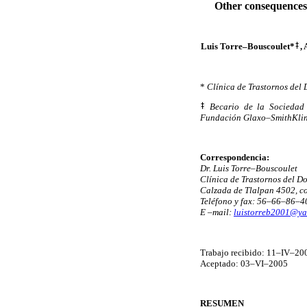
Other consequences 
Luis Torre–Bouscoulet*
,
*
Clínica de Trastornos del
Becario de la Socieda
Fundación Glaxo–SmithKli
Correspondencia:
Dr. Luis Torre–Bouscoulet
Clínica de Trastornos del D
Calzada de Tlalpan 4502, co
Teléfono y fax: 56–66–86–4
E –mail:
luistorreb2001@y
Trabajo recibido: 11–IV–20
Aceptado: 03–VI–2005
RESUMEN