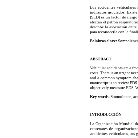
Los accidentes vehiculares
indirectos asociados. Exis
(SED) es un factor de riesgo
afectan el patrón respirator
describe la asociación entr
para reconocerla con la fina
Palabras clave:
Somnolencia
ABSTRACT
Vehicular accidents are a fr
costs. There is an urgent nee
and a common symptom shared 
manuscript is to review EDS 
objectively meassure EDS. We
Key words:
Somnolence, acci
INTRODUCCIÓN
La Organización Mundial de 
centenares de organizacione
accidentes vehiculares, sus 