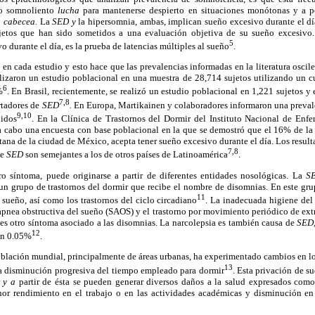
eto somnoliento
lucha
para mantenerse despierto en situaciones monótonas y a pe
y
cabecea.
La
SED y
la hipersomnia, ambas, implican sueño excesivo durante el dí
ujetos que han sido sometidos a una evaluación objetiva de su sueño excesivo. 
5
 durante el día, es la prueba de latencias múltiples al sueño
.
e en cada estudio y esto hace que las prevalencias informadas en la literatura osci
alizaron un estudio poblacional en una muestra de 28,714 sujetos utilizando un c
6
%
. En Brasil, recientemente, se realizó un estudio poblacional en 1,221 sujetos y 
7,8
rtadores de
SED
.
En Europa, Martikainen y colaboradores informaron una preva
9,10
idos
. En la Clínica de Trastornos del Dormir del Instituto Nacional de Enfe
 cabo una encuesta con base poblacional en la que se demostró que el 16% de l
tana de la ciudad de México, acepta tener sueño excesivo durante el día. Los resu
7
,8
de
SED
son semejantes a los de otros países de Latinoamérica
.
o síntoma, puede originarse a partir de diferentes entidades nosológicas. La
S
un grupo de trastornos del dormir que recibe el nombre de disomnias. En este gru
11
l sueño, así como los trastornos del ciclo circadiano
. La inadecuada higiene del
 apnea obstructiva del sueño (SAOS) y el trastorno por movimiento periódico de ex
es otro síntoma asociado a las disomnias. La narcolepsia es también causa de
SED
12
 en 0.05%
.
oblación mundial, principalmente de áreas urbanas, ha experimentado cambios en lo
13
na disminución progresiva del tiempo empleado para dormir
. Esta privación de su
 y a
partir de ésta se pueden generar diversos daños a la salud expresados com
nor rendimiento en el trabajo o en las actividades académicas y disminución e