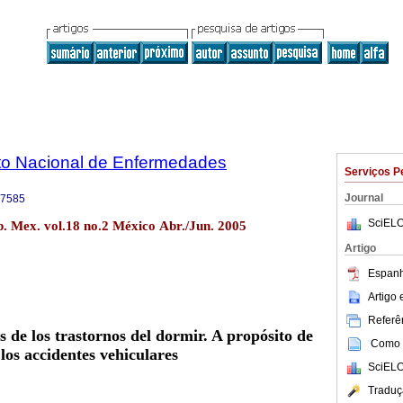
tuto Nacional de Enfermedades
Serviços P
Journal
-7585
SciELO
sp. Mex. vol.18 no.2 México Abr./Jun. 2005
Artigo
Espanh
Artigo
Referên
 de los trastornos del dormir. A propósito de
Como c
los accidentes vehiculares
SciELO
Traduç