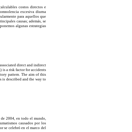
lculables costos directos e
somnolencia excesiva diurna
icularmente para aquellos que
rincipales causas; además, se
oponemos algunas estrategias
ssociated direct and indirect
is a risk factor for accidents
tory pattern. The aim of this
s is described and the way to
l de 2004, en todo el mundo,
raumatismos causados por los
or se celebró en el marco del