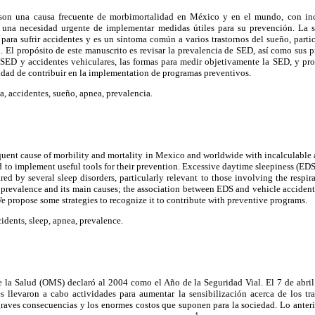
 son una causa frecuente de morbimortalidad en México y en el mundo, con inca
te una necesidad urgente de implementar medidas útiles para su prevención. La 
 para sufrir accidentes y es un síntoma común a varios trastornos del sueño, part
io. El propósito de este manuscrito es revisar la prevalencia de SED, así como sus p
e SED y accidentes vehiculares, las formas para medir objetivamente la SED, y pr
lidad de contribuir en la implementation de programas preventivos.
, accidentes, sueño, apnea, prevalencia.
equent cause of morbility and mortality in Mexico and worldwide with incalculable a
d to implement useful tools for their prevention. Excessive daytime sleepiness (EDS) 
by several sleep disorders, particularly relevant to those involving the respira
prevalence and its main causes; the association between EDS and vehicle accident
 propose some strategies to recognize it to contribute with preventive programs.
dents, sleep, apnea, prevalence.
la Salud (OMS) declaró al 2004 como el Año de la Seguridad Vial. El 7 de abri
s llevaron a cabo actividades para aumentar la sensibilización acerca de los t
graves consecuencias y los enormes costos que suponen para la sociedad. Lo anteri
1