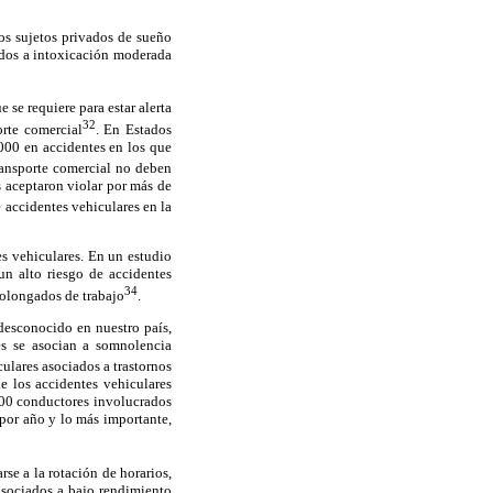
os sujetos privados de sueño
idos a intoxicación moderada
 se requiere para estar alerta
32
orte comercial
. En Estados
000 en accidentes en los que
transporte comercial no deben
s aceptaron violar por más de
 accidentes vehiculares en la
es vehiculares. En un estudio
un alto riesgo de accidentes
34
rolongados de trabajo
.
 desconocido en nuestro país,
es se asocian a somnolencia
culares asociados a trastornos
e los accidentes vehiculares
000 conductores involucrados
por año y lo más importante,
rse a la rotación de horarios,
asociados a bajo rendimiento