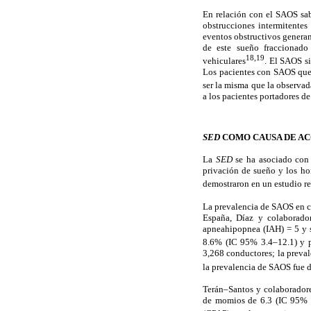
En relación con el SAOS sab
obstrucciones intermitentes 
eventos obstructivos generan
de este sueño fraccionad
18
,19
vehiculares
. El SAOS si
Los pacientes con SAOS que 
ser la misma que la observad
a los pacientes portadores d
SED
COMO CAUSA DE A
La
SED
se ha asociado con
privación de sueño y los hor
demostraron en un estudio re
La prevalencia de SAOS en c
España, Díaz y colaborador
apneahipopnea (IAH) = 5 y 
8.6% (IC 95% 3.4–12.1) y 
3,268 conductores; la preva
la prevalencia de SAOS fue 
Terán–Santos y colaborador
de momios de 6.3 (IC 95% 2.