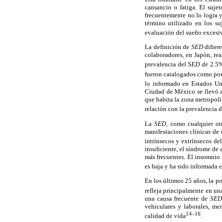
cansancio o fatiga. El suj
frecuentemente no lo logra 
término utilizado en los s
evaluación del sueño excesivo
La definición de
SED
difier
colaboradores, en Japón, re
prevalencia del
SED de
2.5
fueron catalogados como po
lo informado en Estados Un
Ciudad de México se llevó a
que habita la zona metropoli
relación con la prevalencia 
La
SED,
como cualquier otr
manifestaciones clínicas de 
intrínsecos y extrínsecos de
insuficiente, el síndrome de
más frecuentes. El insomnio 
es baja y ha sido informada
En los últimos 25 años, la p
refleja principalmente en u
una causa frecuente de
SED
vehiculares y laborales, me
14–16
calidad de vida
.