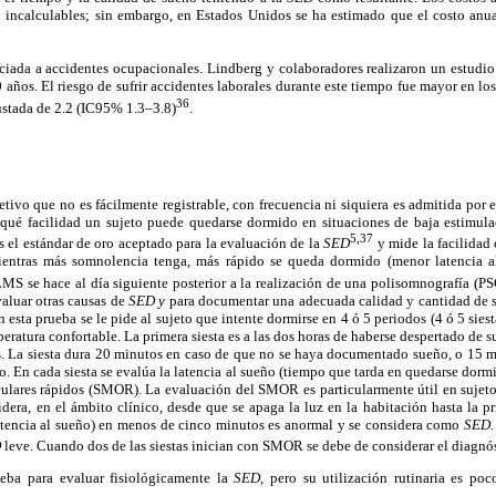
 incalculables; sin embargo, en Estados Unidos se ha estimado que el costo anua
ciada a accidentes ocupacionales. Lindberg y colaboradores realizaron un estudio
años. El riesgo de sufrir accidentes laborales durante este tiempo fue mayor en lo
36
stada de 2.2 (IC95% 1.3–3.8)
.
tivo que no es fácilmente registrable, con frecuencia ni siquiera es admitida por e
qué facilidad un sujeto puede quedarse dormido en situaciones de baja estimula
5,37
 el estándar de oro aceptado para la evaluación de la
SED
y mide la facilidad 
ntras más somnolencia tenga, más rápido se queda dormido (menor latencia a
LMS se hace al día siguiente posterior a la realización de una polisomnografía (P
valuar otras causas de
SED y
para documentar una adecuada calidad y cantidad de 
 esta prueba se le pide al sujeto que intente dormirse en 4 ó 5 periodos (4 ó 5 sies
eratura confortable. La primera siesta es a las dos horas de haberse despertado de s
s. La siesta dura 20 minutos en caso de que no se haya documentado sueño, o 15 m
. En cada siesta se evalúa la latencia al sueño (tiempo que tarda en quedarse dormi
lares rápidos (SMOR). La evaluación del SMOR es particularmente útil en sujeto
idera, en el ámbito clínico, desde que se apaga la luz en la habitación hasta la 
tencia al sueño) en menos de cinco minutos es anormal y se considera como
SED
D
leve. Cuando dos de las siestas inician con SMOR se debe de considerar el diagnó
ueba para evaluar fisiológicamente la
SED,
pero su utilización rutinaria es po