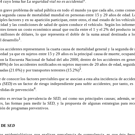
04 cuyo lema fue
La seguridad vial no es accidental
.
un grave problema de salud pública en todo el mundo ya que cada año, como conse
la segunda causa de mortalidad mundial en personas entre 15 y 29 años de edad. Lo
ples factores y en su aparición participan, entre otros, el mal estado de los vehículo
cidad y las condiciones de salud de quien conduce el vehículo. Según los informes
entes tienen un costo económico anual que oscila entre el 1 y el 2% del producto i
millones de dólares, lo que representa el doble de la suma anual destinada a lo
1
l desarrollo
.
os accidentes representaron la cuarta causa de mortalidad general y la segunda de 
 edad ya que en sujetos entre 15 y 29 años es la principal causa de muerte, ocupan
on la Encuesta Nacional de Salud del año 2000, dentro de los accidentes en gener
49%) de los accidentes notificados en sujetos mayores de 20 años de edad, seguid
3
adas (21.6%) y por transportes terrestres (15.2%)
.
 de conocer los factores previsibles que se asocian a esta alta incidencia de accide
na
(SED)
es un factor de riesgo independiente para sufrir accidentes; por tanto, es
4
edidas de prevención
.
ito es revisar la prevalencia de
SED,
así como sus principales causas; además, se
es, las formas para medir la
SED,
y la propuesta de algunas estrategias para rec
ción de programas preventivos.
S DE
SED
ios epidemiológicos que analizan prevalencia de somnolencia, es que ésta fre