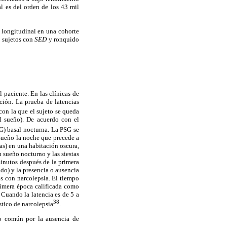
l es del orden de los 43 mil
 longitudinal en una cohorte
s sujetos con
SED
y ronquido
l paciente. En las clínicas de
ción. La prueba de latencias
con la que el sujeto se queda
l sueño). De acuerdo con el
SG) basal nocturna. La PSG se
sueño la noche que precede a
tas) en una habitación oscura,
u sueño nocturno y las siestas
inutos después de la primera
do) y la presencia o ausencia
s con narcolepsia. El tiempo
primera época calificada como
.
Cuando la latencia es de 5 a
38
stico de narcolepsia
.
co común por la ausencia de