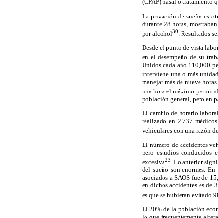
(CPAP) nasal o tratamiento q
La privación de sueño es ot
durante 28 horas, mostraban
30
por alcohol
. Resultados s
Desde el punto de vista labor
en el desempeño de su traba
Unidos cada año 110,000 per
interviene una o más unidad
manejar más de nueve horas a
una hora el máximo permiti
población general, pero en pa
El cambio de horario laboral
realizado en 2,737 médicos 
vehiculares con una razón de
El número de accidentes vehi
pero estudios conducidos e
23
excesiva
. Lo anterior sign
del sueño son enormes. En u
asociados a SAOS fue de 15,
en dichos accidentes es de 
es que se hubieran evitado 9
El 20% de la población eco
lo que frecuentemente alter