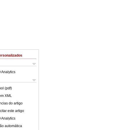
ersonalizados
 Analytics
ol (pdf)
 em XML
cias do artigo
itar este artigo
 Analytics
ão automática