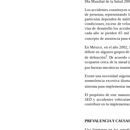
Día Mundial de la Salud 20
Los accidentes constituyen 
de personas, representando 
particular, dependen de múlti
condiciones, exceso de velo
vías de desarrollo los accid
cada año se pierden 65 mil 
concepto de asistencia para e
En México, en el año 2002, l
difiere en algunos grupos de
2
de defunción
. De acuerdo c
ocuparon cerca de la mitad (
por fuerzas mecánicas inanim
Existe una necesidad urgente
somnolencia excesiva diur
síntoma para implementar m
El propósito de este manuscr
SED
y accidentes vehicular
contribuir en la implementa
PREVALENCIA Y CAUSA
Una limitante en los estud