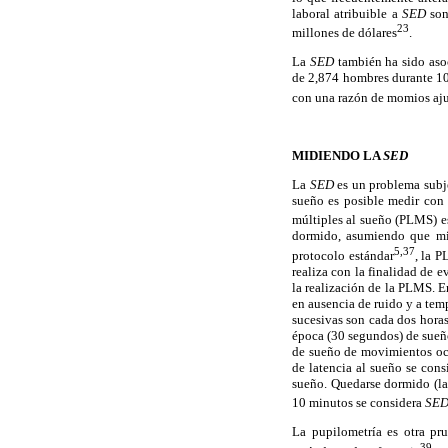
laboral atribuible a
SED
son
23
millones de dólares
.
La
SED
también ha sido aso
de 2,874 hombres durante 10 
con una razón de momios aju
MIDIENDO LA
SED
La
SED
es un problema subje
sueño es posible medir con 
múltiples al sueño (PLMS) es
dormido, asumiendo que mie
5
,37
protocolo estándar
, la P
realiza con la finalidad de e
la realización de la PLMS. En
en ausencia de ruido y a temp
sucesivas son cada dos hora
época (30 segundos) de sueño
de sueño de movimientos ocu
de latencia al sueño se cons
sueño. Quedarse dormido (la
10 minutos se considera
SE
La pupilometría es otra pr
39