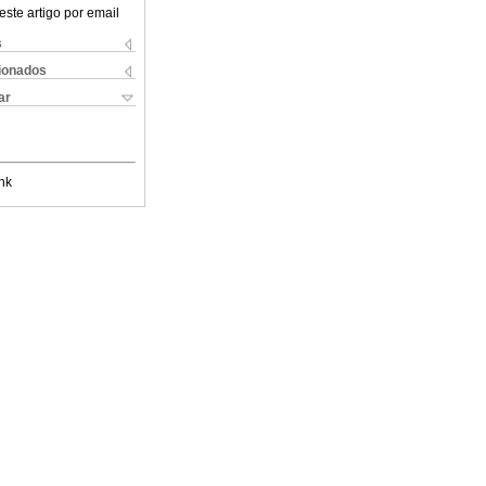
este artigo por email
s
cionados
ar
nk