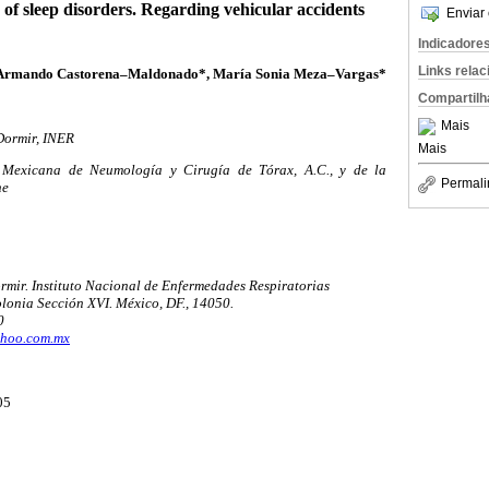
of sleep disorders. Regarding vehicular accidents
Enviar 
Indicadore
Links rela
 Armando Castorena–Maldonado*, María Sonia Meza–Vargas*
Compartilh
Mais
 Dormir, INER
Mais
d Mexicana de Neumología y Cirugía de
Tórax, A.C., y de la
Permali
ne
ormir. Instituto Nacional de Enfermedades Respiratorias
lonia Sección XVI. México, DF., 14050.
0
ahoo.com.mx
05