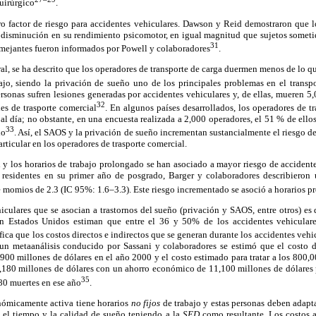
uirúrgico
.
ro factor de riesgo para accidentes vehiculares. Dawson y Reid demostraron que l
 disminución en su rendimiento psicomotor, en igual magnitud que sujetos somet
31
emejantes fueron informados por Powell y colaboradores
.
al, se ha descrito que los operadores de transporte de carga duermen menos de lo que
jo, siendo la privación de sueño uno de los principales problemas en el transp
sonas sufren lesiones generadas por accidentes vehiculares y, de ellas, mueren 5,
32
es de trasporte comercial
. En algunos países desarrollados, los operadores de 
l día; no obstante, en una encuesta realizada a 2,000 operadores, el 51 % de ello
33
do
. Así, el SAOS y la privación de sueño incrementan sustancialmente el riesgo de
rticular en los operadores de trasporte comercial.
 y los horarios de trabajo prolongado se han asociado a mayor riesgo de accident
residentes en su primer año de posgrado, Barger y colaboradores describieron 
 momios de 2.3 (IC 95%: 1.6–3.3). Este riesgo incrementado se asoció a horarios p
culares que se asocian a trastornos del sueño (privación y SAOS, entre otros) es
n Estados Unidos estiman que entre el 36 y 50% de los accidentes vehicular
ifica que los costos directos e indirectos que se generan durante los accidentes vehi
n metaanálisis conducido por Sassani y colaboradores se estimó que el costo d
900 millones de dólares en el año 2000 y el costo estimado para tratar a los 800,
3,180 millones de dólares con un ahorro económico de 11,100 millones de dólares 
35
80 muertes en ese año
.
nómicamente activa tiene horarios
no fijos
de trabajo y estas personas deben adapta
a el tiempo y la calidad de sueño teniendo a la
SED
como resultante. Los costos 