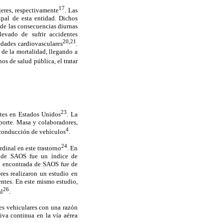
17
eres, respectivamente
. Las
cipal de esta entidad. Dichos
 de las consecuencias diurnas
levado de sufrir accidentes
20
,21
edades cardiovasculares
.
de la mortalidad, llegando a
os de salud pública, el tratar
23
ntes en Estados Unidos
. La
sporte. Masa y colaboradores,
4
 conducción de vehículos
.
24
rdinal en este trastorno
. En
io de SAOS fue un índice de
a encontrada de SAOS fue de
res realizaron un estudio en
entes. En este mismo estudio,
26
al
.
es vehiculares con una razón
iva continua en la vía aérea