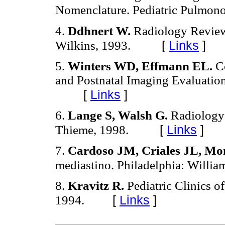
Nomenclature. Pediatric Pulmon
4.
Ddhnert W.
Radiology Review
[
Links
]
Wilkins, 1993.
5.
Winters WD, Effmann EL.
Co
and Postnatal Imaging Evaluatio
[
Links
]
6.
Lange S, Walsh G.
Radiology 
[
Links
]
Thieme, 1998.
7.
Cardoso JM, Criales JL, Mo
mediastino. Philadelphia: Willi
8.
Kravitz R.
Pediatric Clinics o
[
Links
]
1994.