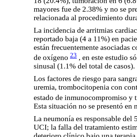
18 (20.4%), tumoración en 6 (6.8
mayores fue de 2.38% y no se pr
relacionada al procedimiento dura
La incidencia de arritmias cardia
reportado baja (4 a 11%) en paci
están frecuentemente asociadas c
23
de oxígeno
, en este estudio s
sinusal (1.1% del total de casos).
Los factores de riesgo para sangr
uremia, trombocitopenia con cont
estado de inmunocompromiso y t
Esta situación no se presentó en 
La neumonía es responsable del 50
UCI; la falla del tratamiento est
deterioro clínico bajo una terapi