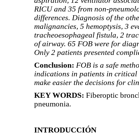
aspiration, 12 ventilator associ
RICU and 35 from non-pneumologi
differences. Diagnosis of the othe
malignancies, 5 hemoptysis, 3 ev
tracheoesophageal fistula, 2 trac
of airway. 65 FOB were for diagn
Only 2 patients presented compli
Conclusion:
FOB is a safe metho
indications in patients in critica
make easier the decisions for cl
KEY WORDS:
Fiberoptic bronc
pneumonia.
INTRODUCCIÓN