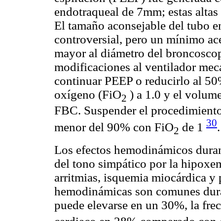
endotraqueal de 7mm; estas altas
El tamaño aconsejable del tubo e
controversial, pero un mínimo a
mayor al diámetro del broncoscopi
modificaciones al ventilador mec
continuar PEEP o reducirlo al 50%
oxígeno (FiO
) a 1.0 y el volum
2
FBC. Suspender el procedimiento s
30
menor del 90% con FiO
de 1
.
2
Los efectos hemodinámicos duran
del tono simpático por la hipoxe
arritmias, isquemia miocárdica y 
hemodinámicas son comunes duran
puede elevarse en un 30%, la fre