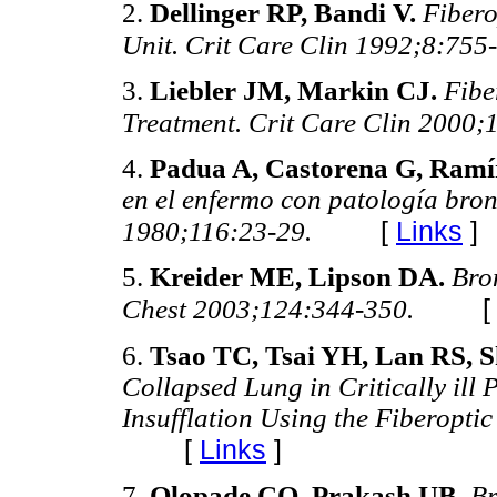
2.
Dellinger RP, Bandi V.
Fibero
Unit. Crit Care Clin 1992;8:755
3.
Liebler JM, Markin CJ.
Fibe
Treatment. Crit Care Clin 2000;
4.
Padua A, Castorena G, Ramí
en el enfermo con patología b
[
Links
]
1980;116:23-29.
5.
Kreider ME, Lipson DA.
Bro
Chest 2003;124:344-350.
6.
Tsao TC, Tsai YH, Lan RS, 
Collapsed Lung in Critically ill P
Insufflation Using the Fiberopt
[
Links
]
7.
Olopade CO, Prakash UB.
Br