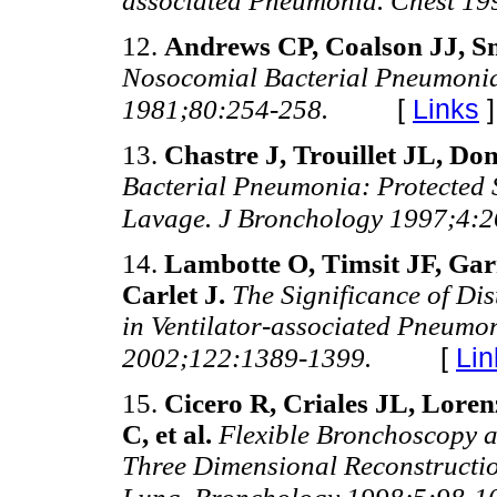
associated Pneumonia. Chest 1
12.
Andrews CP, Coalson JJ, S
Nosocomial Bacterial Pneumonia 
[
Links
]
1981;80:254-258.
13.
Chastre J, Trouillet JL, D
Bacterial Pneumonia: Protected
Lavage. J Bronchology 1997;4:
14.
Lambotte O, Timsit JF, Gar
Carlet J.
The Significance of Di
in Ventilator-associated Pneumo
[
Lin
2002;122:1389-1399.
15.
Cicero R, Criales JL, Lore
C, et al.
Flexible Bronchoscopy 
Three Dimensional Reconstructio