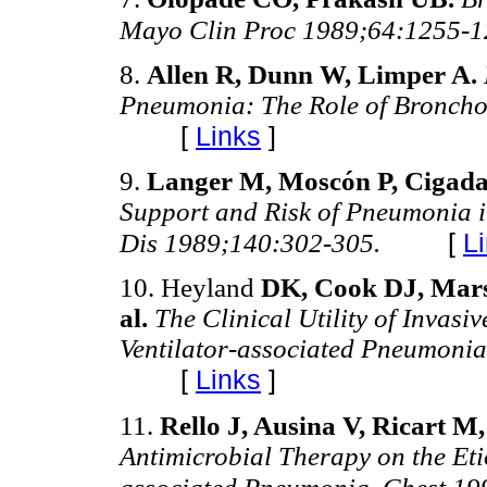
Mayo Clin Proc 1989;64:1255-
8.
Allen R, Dunn W, Limper A.
Pneumonia: The Role of Bronch
[
Links
]
9.
Langer M, Moscón P, Cigad
Support and Risk of Pneumonia in
[
L
Dis 1989;140:302-305.
10. Heyland
DK, Cook DJ, Marsh
al.
The Clinical Utility of Invasi
Ventilator-associated Pneumoni
[
Links
]
11.
Rello J, Ausina V, Ricart M,
Antimicrobial Therapy on the Eti