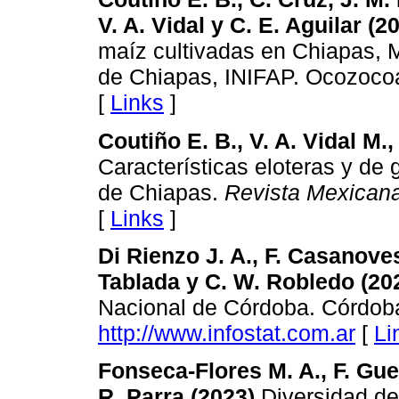
V. A. Vidal y C. E. Aguilar (2
maíz cultivadas en Chiapas,
de Chiapas, INIFAP. Ocozocoa
[
Links
]
Coutiño E. B., V. A. Vidal M.
Características eloteras y de
de Chiapas.
Revista Mexicana
[
Links
]
Di Rienzo J. A., F. Casanoves
Tablada y C. W. Robledo (20
Nacional de Córdoba. Córdoba
http://www.infostat.com.ar
[
Li
Fonseca-Flores M. A., F. Gue
R. Parra (2023)
Diversidad de 