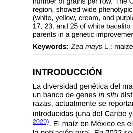
number of grains per row. The Ol
region, showed wide phenotypic v
(white, yellow, cream, and purple
17, 23, and 25 of white bacalito 
parents in a genetic improvemen
Keywords:
Zea mays
L.; maize
INTRODUCCIÓN
La diversidad genética del ma
un banco de genes
in situ
dist
razas, actualmente se reporta
introducidas (una del Caribe 
2020)
. El maíz en México es e
la población rural. En 2022 s