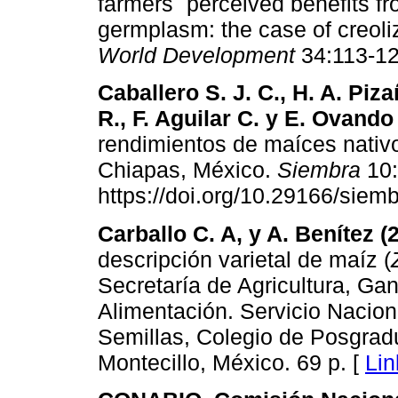
farmers´ perceived benefits fr
germplasm: the case of creoliz
World Development
34:113-12
Caballero S. J. C., H. A. Piz
R., F. Aguilar C. y E. Ovando
rendimientos de maíces nativ
Chiapas, México.
Siembra
10:
https://doi.org/10.29166/siem
Carballo C. A, y A. Benítez (
descripción varietal de maíz (
Secretaría de Agricultura, Ga
Alimentación. Servicio Nacion
Semillas, Colegio de Posgrad
Montecillo, México. 69 p. [
Lin