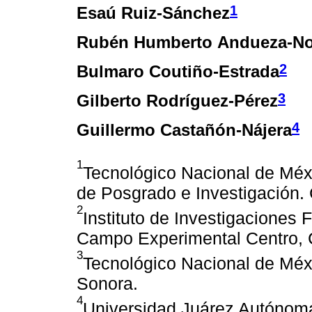
1
Esaú Ruiz-Sánchez
Rubén Humberto Andueza-N
2
Bulmaro Coutiño-Estrada
3
Gilberto Rodríguez-Pérez
4
Guillermo Castañón-Nájera
1
Tecnológico Nacional de Méxi
de Posgrado e Investigación.
2
Instituto de Investigaciones 
Campo Experimental Centro, 
3
Tecnológico Nacional de Méxi
Sonora.
4
Universidad Juárez Autónom