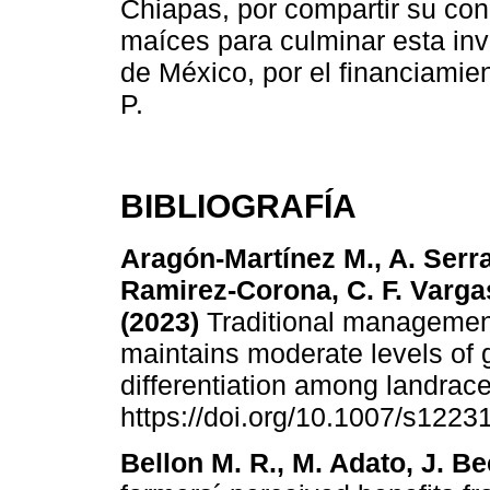
Chiapas, por compartir su con
maíces para culminar esta inv
de México, por el financiamie
P.
BIBLIOGRAFÍA
Aragón-Martínez M., A. Serra
Ramirez-Corona, C. F. Varg
(2023)
Traditional management
maintains moderate levels of g
differentiation among landrac
https://doi.org/10.1007/s1223
Bellon M. R., M. Adato, J. Be