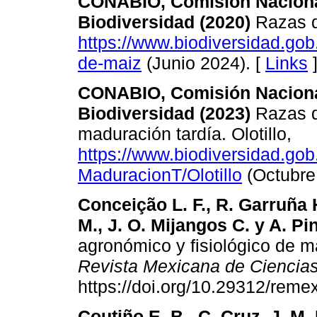
CONABIO, Comisión Nacional
Biodiversidad (2020)
Razas d
https://www.biodiversidad.gob
de-maiz
(Junio 2024). [
Links
CONABIO, Comisión Nacional
Biodiversidad (2023)
Razas d
maduración tardía. Olotillo,
https://www.biodiversidad.go
MaduracionT/Olotillo
(Octubre
Conceição L. F., R. Garruña 
M., J. O. Mijangos C. y A. Pi
agronómico y fisiológico de m
Revista Mexicana de Ciencias
https://doi.org/10.29312/reme
Coutiño E. B., C. Cruz, J. M.