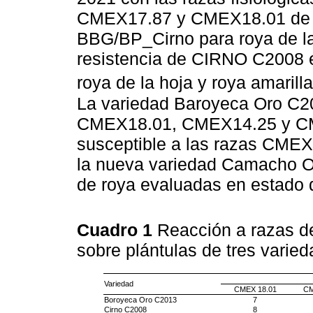
CMEX17.87 y CMEX18.01 de ro
BBG/BP_Cirno para roya de la 
resistencia de CIRNO C2008 e
roya de la hoja y roya amarill
La variedad Baroyeca Oro C20
CMEX18.01, CMEX14.25 y CME
susceptible a las razas CME
la nueva variedad Camacho Or
de roya evaluadas en estado 
Cuadro 1
Reacción a razas de
sobre plántulas de tres varied
Variedad
CMEX 18.01
CM
Boroyeca Oro C2013
7
Cirno C2008
8