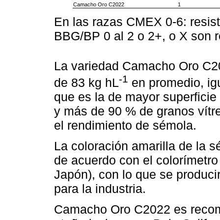
Camacho Oro C2022
1
En las razas CMEX 0-6: resiste
BBG/BP 0 al 2 o 2+, o X son re
La variedad Camacho Oro C202
-1
de 83 kg hL
en promedio, igu
que es la de mayor superfici
y más de 90 % de granos vítre
el rendimiento de sémola.
La coloración amarilla de la s
de acuerdo con el colorímetro
Japón), con lo que se produci
para la industria.
Camacho Oro C2022 es recom