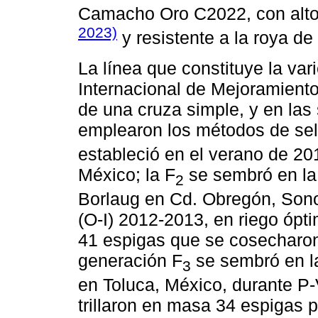
Camacho Oro C2022, con alt
2023)
y resistente a la roya de
La línea que constituye la va
Internacional de Mejoramient
de una cruza simple, y en las
emplearon los métodos de sel
estableció en el verano de 20
México; la F
se sembró en la
2
Borlaug en Cd. Obregón, Sonor
(O-I) 2012-2013, en riego ópti
41 espigas que se cosecharon 
generación F
se sembró en l
3
en Toluca, México, durante P
trillaron en masa 34 espigas 