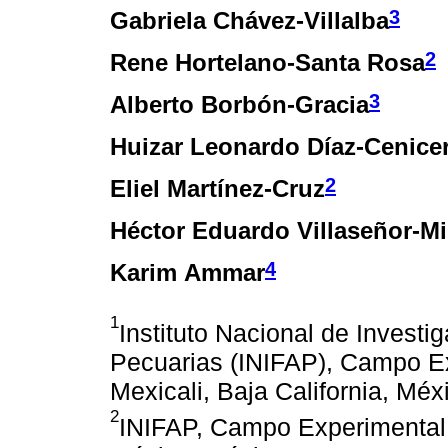
3
Gabriela Chávez-Villalba
2
Rene Hortelano-Santa Rosa
3
Alberto Borbón-Gracia
Huizar Leonardo Díaz-Cenice
2
Eliel Martínez-Cruz
Héctor Eduardo Villaseñor-Mi
4
Karim Ammar
1
Instituto Nacional de Investi
Pecuarias (INIFAP), Campo Ex
Mexicali, Baja California, Méx
2
INIFAP, Campo Experimental 