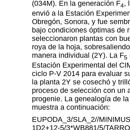
(034M). En la generación F
,
4
envió a la Estación Experime
Obregón, Sonora, y fue sembr
bajo condiciones óptimas de r
seleccionaron plantas con bue
roya de la hoja, sobresaliendo
manera individual (2Y). La F
5
Estación Experimental del CI
ciclo P-V 2014 para evaluar su
la planta 2Y se cosechó y tril
proceso de selección con un a
progenie. La genealogía de 
muestra a continuación:
EUPODA_3/SLA_2//MINIMUS
1D2+12-5/3*WB881/5/TARR