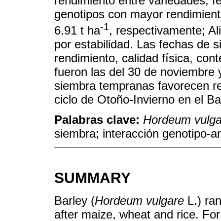
rendimiento entre variedades, f
genotipos con mayor rendimient
-1
6.91 t ha
, respectivamente; A
por estabilidad. Las fechas de
rendimiento, calidad física, con
fueron las del 30 de noviembre 
siembra tempranas favorecen re
ciclo de Otoño-Invierno en el Ba
Palabras clave:
Hordeum vulga
siembra; interacción genotipo-a
SUMMARY
Barley (
Hordeum vulgare
L.) ran
after maize, wheat and rice. For