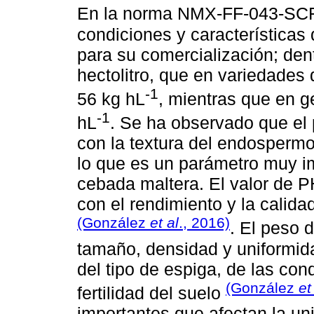
En la norma NMX-FF-043-SC
condiciones y características
para su comercialización; den
hectolitro, que en variedades
-1
56 kg hL
, mientras que en g
-1
hL
. Se ha observado que el 
con la textura del endospermo
lo que es un parámetro muy imp
cebada maltera. El valor de P
con el rendimiento y la calid
(González
et al
., 2016)
. El peso 
tamaño, densidad y uniformid
del tipo de espiga, de las con
(González
et
fertilidad del suelo
importantes que afectan la un