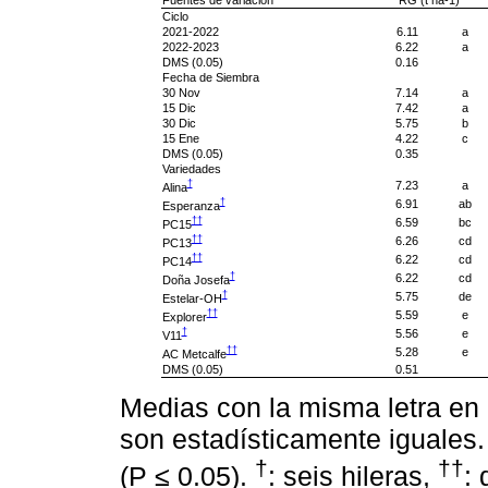
Fuentes de variación
RG (t ha-1)
Ciclo
2021-2022
6.11
a
2022-2023
6.22
a
DMS (0.05)
0.16
Fecha de Siembra
30 Nov
7.14
a
15 Dic
7.42
a
30 Dic
5.75
b
15 Ene
4.22
c
DMS (0.05)
0.35
Variedades
†
7.23
a
Alina
†
6.91
ab
Esperanza
††
6.59
bc
PC15
††
6.26
cd
PC13
††
6.22
cd
PC14
†
6.22
cd
Doña Josefa
†
5.75
de
Estelar-OH
††
5.59
e
Explorer
†
5.56
e
V11
††
5.28
e
AC Metcalfe
DMS (0.05)
0.51
Medias con la misma letra en
son estadísticamente iguales.
†
††
(P ≤ 0.05).
: seis hileras,
: