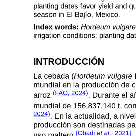
planting dates favor yield and q
season in El Bajío, Mexico.
Index words:
Hordeum vulgare
irrigation conditions; planting da
INTRODUCCIÓN
La cebada (
Hordeum vulgare
L
mundial en la producción de c
(FAO, 2024)
arroz
. Durante el 
mundial de 156,837,140 t, con
2024)
. En la actualidad, a nive
producción son destinadas par
(Obadi
et al
., 2021)
uso maltero
.