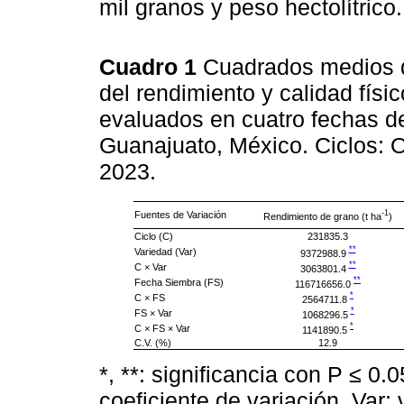
mil granos y peso hectolítrico.
Cuadro 1
Cuadrados medios d
del rendimiento y calidad fís
evaluados en cuatro fechas d
Guanajuato, México. Ciclos: 
2023.
-1
Fuentes de Variación
Rendimiento de grano (t ha
)
Ciclo (C)
231835.3
**
Variedad (Var)
9372988.9
**
C × Var
3063801.4
**
Fecha Siembra (FS)
116716656.0
*
C × FS
2564711.8
*
FS × Var
1068296.5
*
C × FS × Var
1141890.5
C.V. (%)
12.9
*, **: significancia con P ≤ 0.
coeficiente de variación. Var: