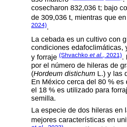
cosecharon 832,036 t; bajo co
de 309,036 t, mientras que en
2024)
.
La cebada es un cultivo con g
condiciones edafoclimáticas,
(Shvachko
et al
., 2021)
y forraje
.
por el número de hileras de gr
(
Hordeum distichum
L.) y las 
En México cerca del 80 % es d
el 18 % es utilizado para forr
semilla.
La especie de dos hileras en l
mejores características en u