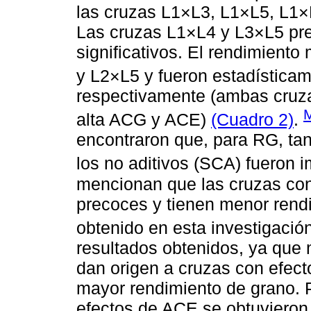
las cruzas L1×L3, L1×L5, L1×
Las cruzas L1×L4 y L3×L5 pre
significativos. El rendimient
y L2×L5 y fueron estadísticam
respectivamente (ambas cruza
alta ACG y ACE)
(Cuadro 2)
.
encontraron que, para RG, tan
los no aditivos (SCA) fueron 
mencionan que las cruzas co
precoces y tienen menor rendim
obtenido en esta investigació
resultados obtenidos, ya que
dan origen a cruzas con efecto
mayor rendimiento de grano. P
efectos de ACE se obtuvieron