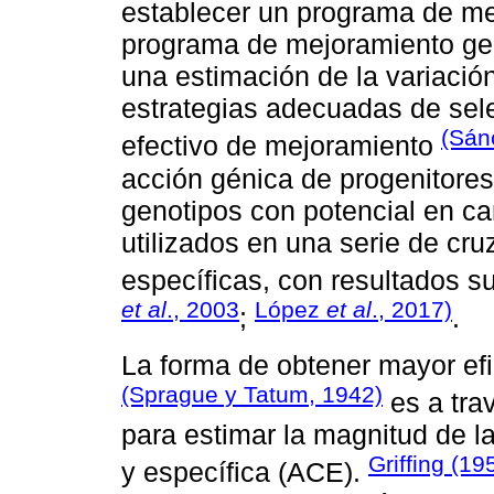
establecer un programa de m
programa de mejoramiento gen
una estimación de la variación
estrategias adecuadas de sel
(Sá
efectivo de mejoramiento
acción génica de progenitore
genotipos con potencial en car
utilizados en una serie de cr
específicas, con resultados s
et al
., 2003
López
et al
., 2017)
;
.
La forma de obtener mayor efi
(Sprague y Tatum, 1942)
es a tra
para estimar la magnitud de l
Griffing (19
y específica (ACE).