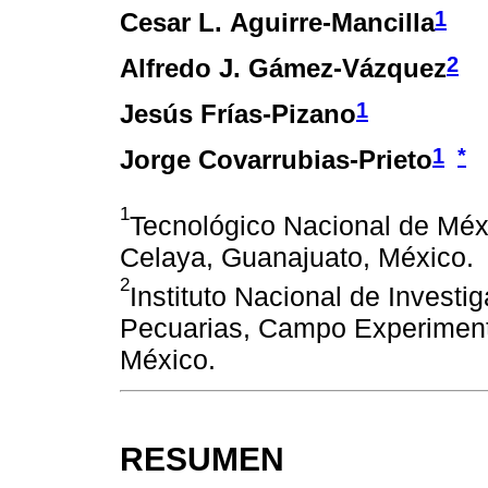
1
Cesar L. Aguirre-Mancilla
2
Alfredo J. Gámez-Vázquez
1
Jesús Frías-Pizano
1
*
Jorge Covarrubias-Prieto
1
Tecnológico Nacional de Méxi
Celaya, Guanajuato, México.
2
Instituto Nacional de Investi
Pecuarias, Campo Experimenta
México.
RESUMEN