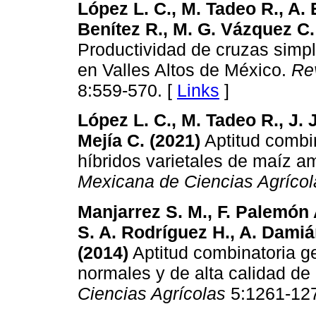
López L. C., M. Tadeo R., A. E
Benítez R., M. G. Vázquez C. 
Productividad de cruzas simpl
en Valles Altos de México.
Re
8:559-570. [
Links
]
López L. C., M. Tadeo R., J. J
Mejía C. (2021)
Aptitud combin
híbridos varietales de maíz a
Mexicana de Ciencias Agrícol
Manjarrez S. M., F. Palemón 
S. A. Rodríguez H., A. Damiá
(2014)
Aptitud combinatoria g
normales y de alta calidad de
Ciencias Agrícolas
5:1261-127