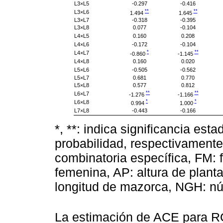
L3×L5
-0.297
-0.416
**
**
L3×L6
1.494
1.645
L3×L7
-0.318
-0.395
L3×L8
0.077
-0.104
L4×L5
0.160
0.208
L4×L6
-0.172
-0.104
*
**
L4×L7
-0.860
-1.145
L4×L8
0.160
0.020
L5×L6
-0.505
-0.562
L5×L7
0.681
0.770
L5×L8
0.577
0.812
**
**
L6×L7
-1.276
-1.166
*
*
L6×L8
0.994
1.000
L7×L8
-0.443
-0.166
*, **: indica significancia esta
probabilidad, respectivamente
combinatoria específica, FM: f
femenina, AP: altura de plant
longitud de mazorca, NGH: nú
La estimación de ACE para RG 