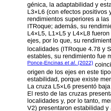
génica, la adaptabilidad y es
L3×L6 (con efectos positivos 
rendimientos superiores a las 
ITRoque; además, su rendimie
L4×L5, L1×L5 y L4×L8 fueron 
ejes, por lo que, su rendimie
localidades (ITRoque 4.78 y S
estables, su rendimiento fue m
Ponce-Encinas
et al.
(2022)
coinci
origen de los ejes en este tip
estabilidad, porque existe men
La cruza L5×L6 presentó baja 
El resto de las cruzas prese
localidades y, por lo tanto, m
V2) presentaron estabilidad y