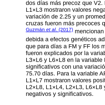
dos días más precoz que V2.
L1×L3 mostraron valores nega
variación de 2.25 y un promed
cruzas fueron más precoces 
Guzmán
et al
. (2017)
mencionan q
debida a efectos genéticos ad
que para días a FM y FF los 
fueron explicados por la vari
L3×L6 y L6×L8 en la variable 
significativos con una variac
75.70 días. Para la variable 
L1×L7 mostraron valores positi
L2×L8, L1×L4, L2×L3, L6×L8 y
negativos y significativos.