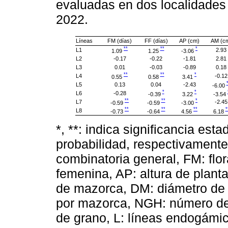
evaluadas en dos localidades
2022.
Líneas
FM (días)
FF (días)
AP (cm)
AM (c
**
**
*
L1
2.93
1.09
1.25
-3.06
L2
-0.17
-0.22
-1.81
2.81
L3
0.01
-0.03
-0.89
0.18
**
**
*
L4
-0.12
0.55
0.58
3.41
L5
0.13
0.04
-2.43
-6.00
*
*
L6
-0.28
-0.39
3.22
-3.54
**
**
*
L7
-2.45
-0.59
-0.59
-3.00
**
**
**
*
L8
-0.73
-0.64
4.56
6.18
*, **: indica significancia esta
probabilidad, respectivamente
combinatoria general, FM: flo
femenina, AP: altura de plant
de mazorca, DM: diámetro de
por mazorca, NGH: número de 
de grano, L: líneas endogámi