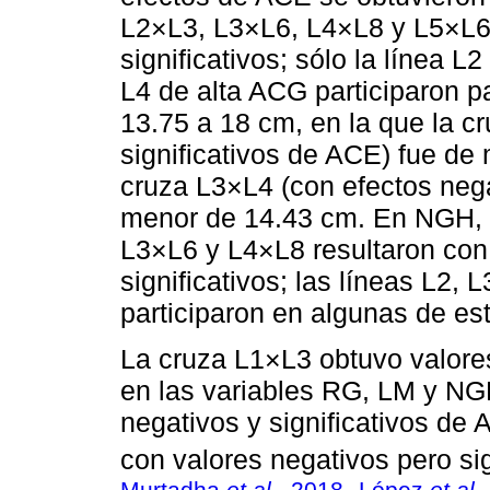
L2×L3, L3×L6, L4×L8 y L5×L6 
significativos; sólo la línea L
L4 de alta ACG participaron p
13.75 a 18 cm, en la que la c
significativos de ACE) fue de
cruza L3×L4 (con efectos neg
menor de 14.43 cm. En NGH, 
L3×L6 y L4×L8 resultaron con
significativos; las líneas L2,
participaron en algunas de es
La cruza L1×L3 obtuvo valores
en las variables RG, LM y NG
negativos y significativos de
con valores negativos pero si
Murtadha
et al
., 2018
López
et al
.