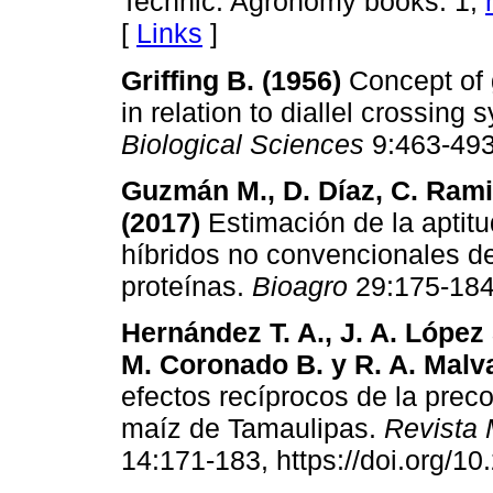
Technic. Agronomy books. 1,
[
Links
]
Griffing B. (1956)
Concept of g
in relation to diallel crossing
Biological Sciences
9:463-493
Guzmán M., D. Díaz, C. Rami
(2017)
Estimación de la aptitu
híbridos no convencionales d
proteínas.
Bioagro
29:175-184
Hernández T. A., J. A. López 
M. Coronado B. y R. A. Malva
efectos recíprocos de la prec
maíz de Tamaulipas.
Revista 
14:171-183, https://doi.org/1