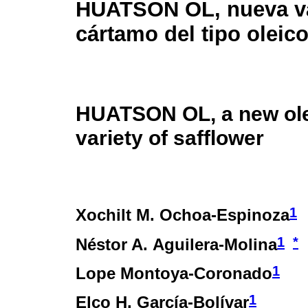
HUATSON OL, nueva va
cártamo del tipo oleic
HUATSON OL, a new ole
variety of safflower
1
Xochilt M. Ochoa-Espinoza
1
*
Néstor A. Aguilera-Molina
1
Lope Montoya-Coronado
1
Elco H. García-Bolívar