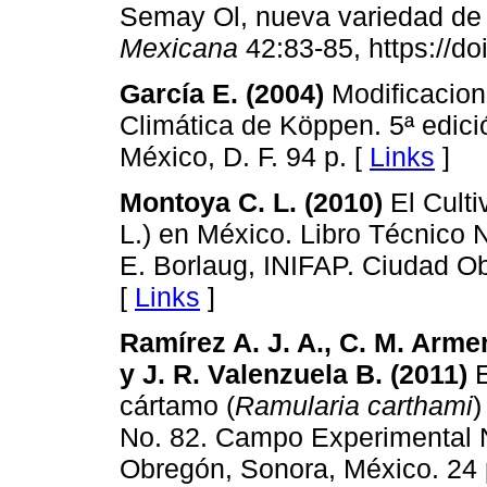
Semay Ol, nueva variedad de 
Mexicana
42:83-85, https://do
García E. (2004)
Modificacion
Climática de Köppen. 5ª edici
México, D. F. 94 p. [
Links
]
Montoya C. L. (2010)
El Culti
L.) en México. Libro Técnico
E. Borlaug, INIFAP. Ciudad O
[
Links
]
Ramírez A. J. A., C. M. Armen
y J. R. Valenzuela B. (2011)
E
cártamo (
Ramularia carthami
)
No. 82. Campo Experimental 
Obregón, Sonora, México. 24 