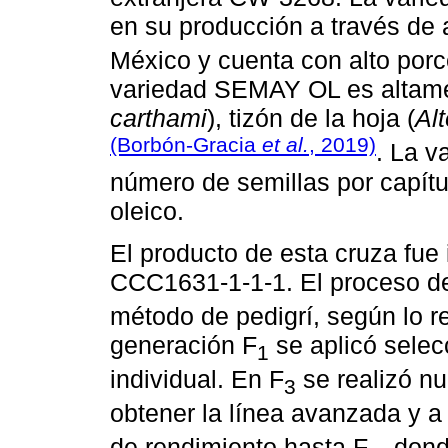
en su producción a través de 
México y cuenta con alto porc
variedad SEMAY OL es altamen
carthami
), tizón de la hoja (
Al
(Borbón-Gracia
et al.
, 2019)
. La 
número de semillas por capítu
oleico.
El producto de esta cruza fue 
CCC1631-1-1-1. El proceso de
método de pedigrí, según lo r
generación F
se aplicó selec
1
individual. En F
se realizó n
3
obtener la línea avanzada y a 
de rendimiento hasta F
, dond