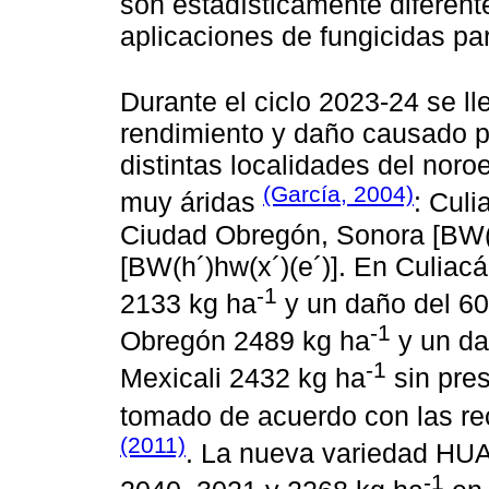
son estadísticamente diferent
aplicaciones de fungicidas para
Durante el ciclo 2023-24 se l
rendimiento y daño causado por
distintas localidades del nor
(García, 2004)
muy áridas
: Culi
Ciudad Obregón, Sonora [BW(h´
[BW(h´)hw(x´)(e´)]. En Culia
-1
2133 kg ha
y un daño del 60 
-1
Obregón 2489 kg ha
y un da
-1
Mexicali 2432 kg ha
sin pres
tomado de acuerdo con las 
(2011)
. La nueva variedad HU
-1