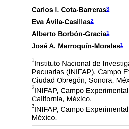
3
Carlos I. Cota-Barreras
2
Eva Ávila-Casillas
1
Alberto Borbón-Gracia
1
José A. Marroquín-Morales
1
Instituto Nacional de Investi
Pecuarias (INIFAP), Campo E
Ciudad Obregón, Sonora, Méx
2
INIFAP, Campo Experimental V
California, México.
3
INIFAP, Campo Experimental V
México.