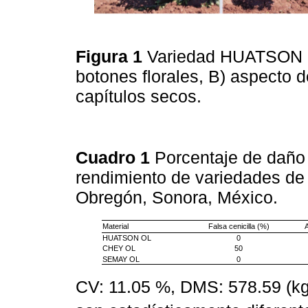
Figura 1
Variedad HUATSON O
botones florales, B) aspecto d
capítulos secos.
Cuadro 1
Porcentaje de daño p
rendimiento de variedades de
Obregón, Sonora, México.
Material
Falsa cenicilla (%)
A
HUATSON OL
0
CHEY OL
50
SEMAY OL
0
CV: 11.05 %, DMS: 578.59 (k