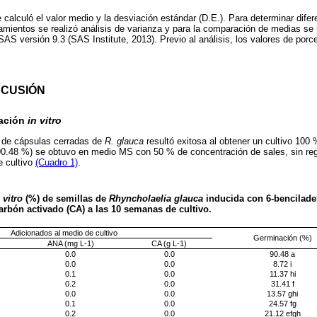
 calculó el valor medio y la desviación estándar (D.E.). Para determinar dife
atamientos se realizó análisis de varianza y para la comparación de medias se 
SAS versión 9.3 (SAS Institute, 2013). Previo al análisis, los valores de porc
SCUSIÓN
nación
in vitro
l de cápsulas cerradas de
R. glauca
resultó exitosa al obtener un cultivo 100 
90.48 %) se obtuvo en medio MS con 50 % de concentración de sales, sin reg
 cultivo
(Cuadro 1)
.
 vitro
(%) de semillas de
Rhyncholaelia glauca
inducida con 6-benciladen
arbón activado (CA) a las 10 semanas de cultivo.
Adicionados al medio de cultivo
Germinación (%)
ANA (mg L-1)
CA (g L-1)
0.0
0.0
90.48 a
0.0
0.0
8.72 i
0.1
0.0
11.37 hi
0.2
0.0
31.41 f
0.0
0.0
13.57 ghi
0.1
0.0
24.57 fg
0.2
0.0
21.12 efgh