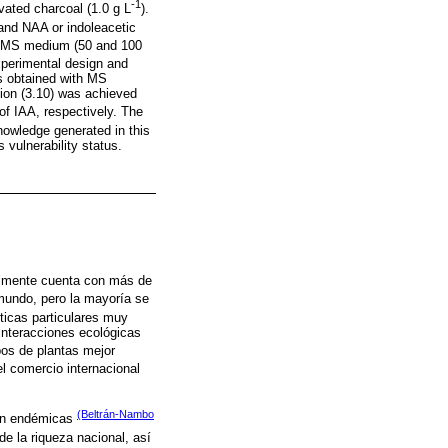
-1
ivated charcoal (1.0 g L
).
 and NAA or indoleacetic
in MS medium (50 and 100
xperimental design and
s obtained with MS
tion (3.10) was achieved
of IAA, respectively. The
nowledge generated in this
s vulnerability status.
lmente cuenta con más de
 mundo, pero la mayoría se
ticas particulares muy
 interacciones ecológicas
pos de plantas mejor
l comercio internacional
(Beltrán-Nambo
son endémicas
e la riqueza nacional, así