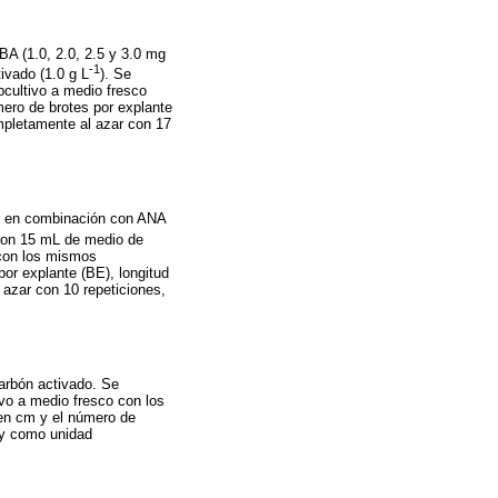
A (1.0, 2.0, 2.5 y 3.0 mg
-1
ivado (1.0 g L
). Se
bcultivo a medio fresco
ero de brotes por explante
ompletamente al azar con 17
) en combinación con ANA
eron 15 mL de medio de
 con los mismos
or explante (BE), longitud
 azar con 10 repeticiones,
arbón activado. Se
ivo a medio fresco con los
 en cm y el número de
, y como unidad