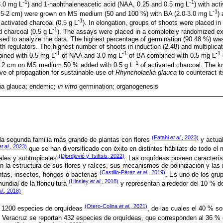
-1
-1
3.0 mg L
) and 1-naphthaleneacetic acid (NAA, 0.25 and 0.5 mg L
) with act
-1
 (1.5-2 cm) were grown on MS medium (50 and 100 %) with BA (2.0-3.0 mg L
)
-1
h activated charcoal (0.5 g L
). In elongation, groups of shoots were placed 
-1
d charcoal (0.5 g L
). The assays were placed in a completely randomized e
sed to analyze the data. The highest percentage of germination (90.48 %) wa
 regulators. The highest number of shoots in induction (2.48) and multiplica
-1
-1
-1
ined with 0.5 mg L
of NAA and 3.0 mg L
of BA combined with 0.5 mg L
-1
1.2 cm on MS medium 50 % added with 0.5 g L
of activated charcoal. The k
ive of propagation for sustainable use of
Rhyncholaelia glauca
to counteract it
ia glauca; endemic;
in vitro
germination; organogenesis
(Fatahi
et al
., 2023)
la segunda familia más grande de plantas con flores
y actua
et al
., 2023)
que se han diversificado con éxito en distintos hábitats de todo el
(Djordjević y Tsiftsis
,
2022)
ales y subtropicales
. Las orquídeas poseen caracterís
n la estructura de sus flores y raíces, sus mecanismos de polinización y las
(Castillo-Pérez
et al
., 2019)
ntas, insectos, hongos o bacterias
. Es uno de los gru
(Hinsley
et al
., 2018)
ndial de la floricultura
y representan alrededor del 10 % de
al
., 2018)
.
(Otero-Colina
et al
., 2021)
 1200 especies de orquídeas
, de las cuales el 40 % 
e Veracruz se reportan 432 especies de orquídeas, que corresponden al 36 % d