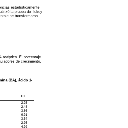
rencias estadísticamente
utilizó la prueba de Tukey
entaje se transformaron
% aséptico. El porcentaje
uladores de crecimiento,
ina (BA), ácido 1-
D.E.
2.25
2.48
3.86
6.91
3.64
2.95
4.99