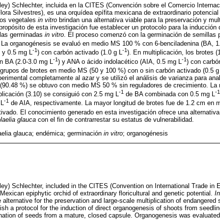
ley) Schlechter, incluida en la CITES (Convención sobre el Comercio Interna
a Silvestres), es una orquídea epífita mexicana de extraordinario potencial f
idos vegetales
in vitro
brindan una alternativa viable para la preservación y mul
opósito de esta investigación fue establecer un protocolo para la inducción 
tulas germinadas
in vitro
. El proceso comenzó con la germinación de semillas 
 La organogénesis se evaluó en medio MS 100 % con 6-benciladenina (BA, 1
-1
-1
 y 0.5 mg L
) con carbón activado (1.0 g L
). En multiplicación, los brotes 
-1
-1
n BA (2.0-3.0 mg L
) y ANA o ácido indolacético (AIA, 0.5 mg L
) con carbó
 grupos de brotes en medio MS (50 y 100 %) con o sin carbón activado (0.5 g
erimental completamente al azar y se utilizó el análisis de varianza para anal
 (90.48 %) se obtuvo con medio MS 50 % sin reguladores de crecimiento. La 
-1
-1
plicación (3.10) se consiguió con 2.5 mg L
de BA combinada con 0.5 mg L
-1
 L
de AIA, respectivamente. La mayor longitud de brotes fue de 1.2 cm en
ivado. El conocimiento generado en esta investigación ofrece una alternativa
aelia glauca
con el fin de contrarrestar su estatus de vulnerabilidad.
elia glauca; endémica; germinación
in vitro
; organogénesis
ley) Schlechter, included in the CITES (Convention on International Trade in
Mexican epiphytic orchid of extraordinary floricultural and genetic potential.
In
 alternative for the preservation and large-scale multiplication of endangered 
lish a protocol for the induction of direct organogenesis of shoots from seedl
ination of seeds from a mature, closed capsule. Organogenesis was evaluat