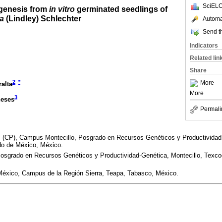
SciELO
ogenesis from
in vitro
germinated seedlings of
a
(Lindley) Schlechter
Automat
Send th
Indicators
Related lin
Share
2
*
More
ralta
More
3
neses
Permali
 (CP), Campus Montecillo, Posgrado en Recursos Genéticos y Productividad-F
do de México, México.
osgrado en Recursos Genéticos y Productividad-Genética, Montecillo, Texc
México, Campus de la Región Sierra, Teapa, Tabasco, México.