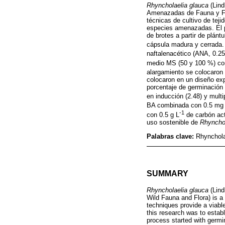
Rhyncholaelia glauca
(Lind
Amenazadas de Fauna y Flor
técnicas de cultivo de tej
especies amenazadas. El pr
de brotes a partir de plán
cápsula madura y cerrada.
naftalenacético (ANA, 0.25
medio MS (50 y 100 %) co
alargamiento se colocaron
colocaron en un diseño exp
porcentaje de germinación
en inducción (2.48) y multi
BA combinada con 0.5 mg
-1
con 0.5 g L
de carbón act
uso sostenible de
Rhynchol
Palabras clave:
Rhynchola
SUMMARY
Rhyncholaelia glauca
(Lind
Wild Fauna and Flora) is a 
techniques provide a viable
this research was to estab
process started with germ