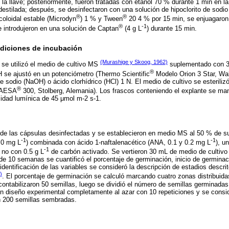
la llave; posteriormente, fueron tratadas con etanol 70 % durante 1 min en l
estilada; después, se desinfectaron con una solución de hipoclorito de sodi
®
®
 coloidal estable (Microdyn
) 1 % y Tween
20 4 % por 15 min, se enjuagaron
®
-1
se introdujeron en una solución de Captan
(4 g L
) durante 15 min.
ndiciones de incubación
(Murashige y Skoog, 1962)
se utilizó el medio de cultivo MS
suplementado con 3
®
pH se ajustó en un potenciómetro (Thermo Scientific
Modelo Orion 3 Star, Wa
e sodio (NaOH) o ácido clorhídrico (HCl) 1 N. El medio de cultivo se esteriliz
®
 (AESA
300, Stolberg, Alemania). Los frascos conteniendo el explante se man
sidad lumínica de 45 μmol m-2 s-1.
 de las cápsulas desinfectadas y se establecieron en medio MS al 50 % de s
-1
-1
.0 mg L
) combinada con ácido 1-naftalenacético (ANA, 0.1 y 0.2 mg L
), u
-1
 no con 0.5 g L
de carbón activado. Se vertieron 30 mL de medio de cultivo 
e 10 semanas se cuantificó el porcentaje de germinación, inicio de germinac
 identificación de las variables se consideró la descripción de estadios descr
)
. El porcentaje de germinación se calculó marcando cuatro zonas distribuidas
ontabilizaron 50 semillas, luego se dividió el número de semillas germinadas 
 un diseño experimental completamente al azar con 10 repeticiones y se cons
n 200 semillas sembradas.