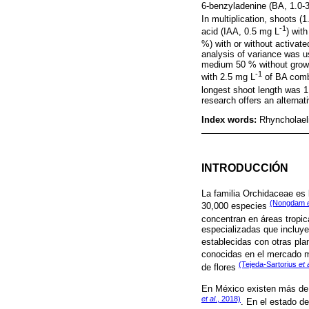
6-benzyladenine (BA, 1.0-
In multiplication, shoots
-1
acid (IAA, 0.5 mg L
) wit
%) with or without activate
analysis of variance was u
medium 50 % without growth
-1
with 2.5 mg L
of BA comb
longest shoot length was 
research offers an alternat
Index words:
Rhyncholael
INTRODUCCIÓN
La familia Orchidaceae es 
(Nongdam
30,000 especies
concentran en áreas tropic
especializadas que incluye
establecidas con otras pla
conocidas en el mercado mu
(Tejeda-Sartorius
et 
de flores
En México existen más de
et al
., 2018)
. En el estado d