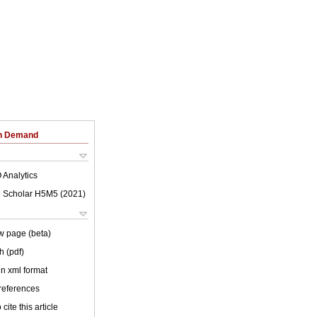
on Demand
 Analytics
 Scholar H5M5 (
2021
)
w page (beta)
h (pdf)
 in xml format
 references
cite this article