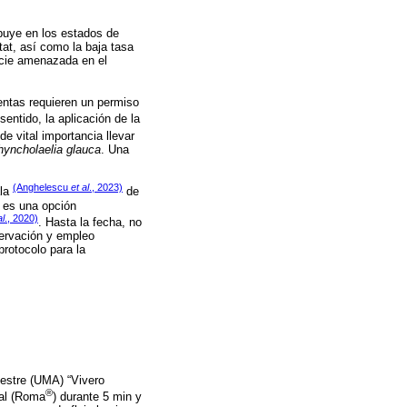
ibuye en los estados de
tat, así como la baja tasa
ecie amenazada en el
ventas requieren un permiso
entido, la aplicación de la
 de vital importancia llevar
hyncholaelia glauca
. Una
(Anghelescu
et al
., 2023)
ala
de
 es una opción
al
., 2020)
. Hasta la fecha, no
servación y empleo
protocolo para la
vestre (UMA) “Vivero
®
ial (Roma
) durante 5 min y