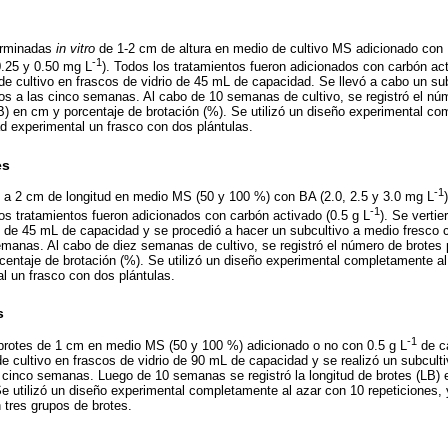
erminadas
in vitro
de 1-2 cm de altura en medio de cultivo MS adicionado con B
-1
.25 y 0.50 mg L
). Todos los tratamientos fueron adicionados con carbón act
de cultivo en frascos de vidrio de 45 mL de capacidad. Se llevó a cabo un su
s a las cinco semanas. Al cabo de 10 semanas de cultivo, se registró el núm
LB) en cm y porcentaje de brotación (%). Se utilizó un diseño experimental c
d experimental un frasco con dos plántulas.
es
-1
5 a 2 cm de longitud en medio MS (50 y 100 %) con BA (2.0, 2.5 y 3.0 mg L
-1
los tratamientos fueron adicionados con carbón activado (0.5 g L
). Se verti
io de 45 mL de capacidad y se procedió a hacer un subcultivo a medio fresco
emanas. Al cabo de diez semanas de cultivo, se registró el número de brotes p
centaje de brotación (%). Se utilizó un diseño experimental completamente al
l un frasco con dos plántulas.
s
-1
 brotes de 1 cm en medio MS (50 y 100 %) adicionado o no con 0.5 g L
de c
e cultivo en frascos de vidrio de 90 mL de capacidad y se realizó un subcult
 cinco semanas. Luego de 10 semanas se registró la longitud de brotes (LB)
Se utilizó un diseño experimental completamente al azar con 10 repeticiones
 tres grupos de brotes.