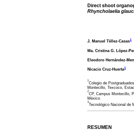
Direct shoot organ
Rhyncholaelia glauc
1
J. Manuel Téllez-Casas
Ma. Cristina G. López-Pe
Eleodoro Hernández-Me
1
Nicacio Cruz-Huerta
1
Colegio de Postgraduados
Montecillo, Texcoco, Esta
2
CP, Campus Montecillo, P
México.
3
Tecnológico Nacional de 
RESUMEN