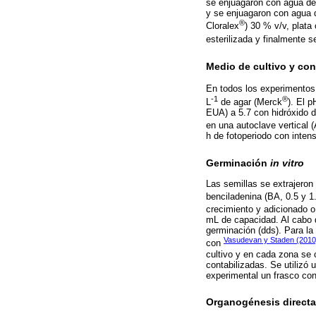
se enjuagaron con agua de 
y se enjuagaron con agua d
®
Cloralex
) 30 % v/v, plata
esterilizada y finalmente 
Medio de cultivo y co
En todos los experimentos 
-1
®
L
de agar (Merck
). El 
EUA) a 5.7 con hidróxido d
en una autoclave vertical
h de fotoperiodo con inten
Germinación
in vitro
Las semillas se extrajeron
benciladenina (BA, 0.5 y 1
crecimiento y adicionado o
mL de capacidad. Al cabo d
germinación (dds). Para la
Vasudevan y Staden (2010
con
cultivo y en cada zona se c
contabilizadas. Se utilizó
experimental un frasco co
Organogénesis directa