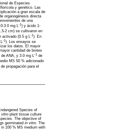
cional de Especies
lorícola y genético. Las
tiplicación a gran escala de
de organogénesis directa
provenientes de una
-1
.0-3.0 mg L
) y ácido 1-
(1.5-2 cm) se cultivaron en
-1
n activado (0.5 g L
). En
-1
 L
). Los ensayos se
izar los datos. El mayor
mayor cantidad de brotes
-1
de ANA, y 3.0 mg L
de
 medio MS 50 % adicionado
 de propagación para el
 Endangered Species of
 vitro
plant tissue culture
species. The objective of
ings germinated
in vitro
. The
ed in 100 % MS medium with