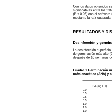
Con los datos obtenidos se
significativas entre los tr
(P ≤ 0.05) con el software 
mediante la raíz cuadrada.
RESULTADOS Y DI
Desinfección y germi
La desinfección superficia
de germinación más alto (
después de 10 semanas de
Cuadro 1
Germinación
in
naftalenacético (ANA) y c
BA (mg L-1)
0.0
0.5
0.5
0.5
1.0
1.0
1.0