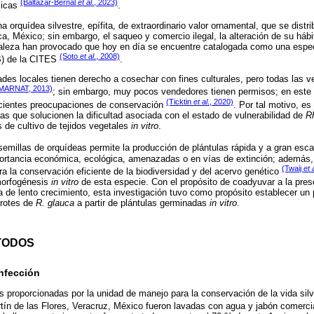
(Baltazar-Bernal
et al
., 2023)
micas
.
a orquídea silvestre, epífita, de extraordinario valor ornamental, que se distr
, México; sin embargo, el saqueo y comercio ilegal, la alteración de su hábi
raleza han provocado que hoy en día se encuentre catalogada como una esp
(Soto
et al
., 2008)
B) de la CITES
.
ades locales tienen derecho a cosechar con fines culturales, pero todas las 
MARNAT, 2013)
; sin embargo, muy pocos vendedores tienen permisos; en este s
(Ticktin
et al
., 2020)
recientes preocupaciones de conservación
. Por tal motivo, es
as que solucionen la dificultad asociada con el estado de vulnerabilidad de
R
s de cultivo de tejidos vegetales
in vitro
.
emillas de orquídeas permite la producción de plántulas rápida y a gran esc
ortancia económica, ecológica, amenazadas o en vías de extinción; además,
(Twaij
et 
 la conservación eficiente de la biodiversidad y del acervo genético
 morfogénesis
in vitro
de esta especie. Con el propósito de coadyuvar a la pre
a de lento crecimiento, esta investigación tuvo como propósito establecer un 
brotes de
R. glauca
a partir de plántulas germinadas
in vitro
.
TODOS
infección
proporcionadas por la unidad de manejo para la conservación de la vida sil
tín de las Flores, Veracruz, México fueron lavadas con agua y jabón comerc