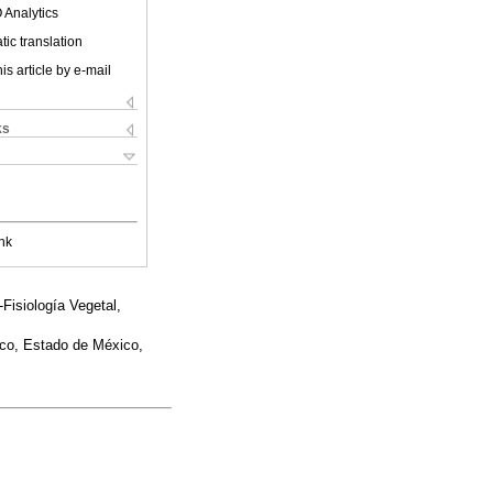
 Analytics
ic translation
is article by e-mail
ks
nk
isiología Vegetal,
oco, Estado de México,