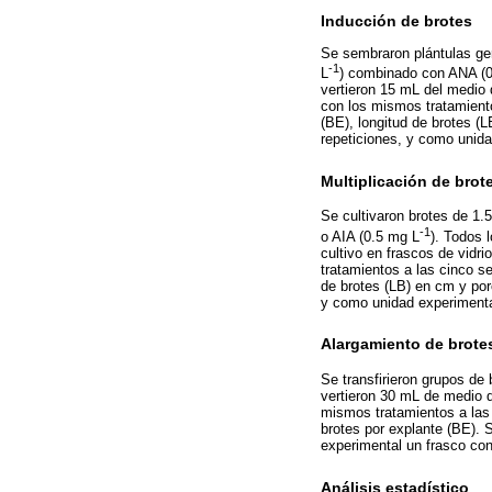
Inducción de brotes
Se sembraron plántulas g
-1
L
) combinado con ANA (0
vertieron 15 mL del medio 
con los mismos tratamiento
(BE), longitud de brotes (
repeticiones, y como unida
Multiplicación de brot
Se cultivaron brotes de 1.
-1
o AIA (0.5 mg L
). Todos 
cultivo en frascos de vidr
tratamientos a las cinco s
de brotes (LB) en cm y por
y como unidad experimenta
Alargamiento de brote
Se transfirieron grupos de
vertieron 30 mL de medio d
mismos tratamientos a las
brotes por explante (BE). 
experimental un frasco con
Análisis estadístico