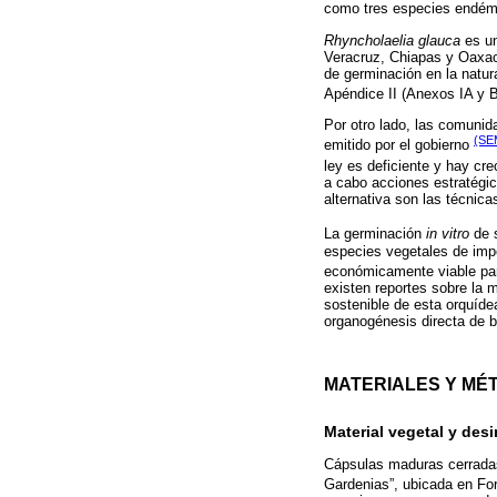
como tres especies endé
Rhyncholaelia glauca
es un
Veracruz, Chiapas y Oaxaca
de germinación en la natu
Apéndice II (Anexos IA y 
Por otro lado, las comunid
(SE
emitido por el gobierno
ley es deficiente y hay c
a cabo acciones estratégic
alternativa son las técnica
La germinación
in vitro
de s
especies vegetales de imp
económicamente viable para
existen reportes sobre la
sostenible de esta orquíde
organogénesis directa de 
MATERIALES Y MÉ
Material vegetal y des
Cápsulas maduras cerradas 
Gardenias”, ubicada en For