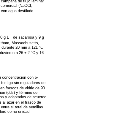
a campana de flujo laminar
o comercial (NaOCl,
 con agua destilada
-1
0 g L
de sacarosa y 9 g
ltham, Massachusetts,
ó durante 20 min a 121 °C
tuvieron a 26 ± 2 °C y 16
u concentración con 6-
n testigo sin reguladores de
en frascos de vidrio de 90
ión (dds) y término de
itos y adaptados de acuerdo
 al azar en el frasco de
entre el total de semillas
ideró como unidad