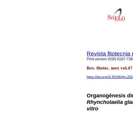
Revista fitotecni
Print version
ISSN
0187-738
Rev. fitotec. mex vol.
https://doi.org/10.35196/rfm.202
Organogénesis dire
Rhyncholaelia gl
vitro