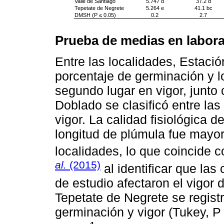
Valle de Santiago
5.747 d
37.2 d
Tepetate de Negrete
5.264 e
41.1 bc
DMSH (P ≤ 0.05)
0.2
2.7
Prueba de medias en labora
Entre las localidades, Estaci
porcentaje de germinación y l
segundo lugar en vigor, junt
Doblado se clasificó entre la
vigor. La calidad fisiológica d
longitud de plúmula fue mayor
localidades, lo que coincide 
al.
(2015)
al identificar que las
de estudio afectaron el vigor 
Tepetate de Negrete se regist
germinación y vigor (Tukey, P 