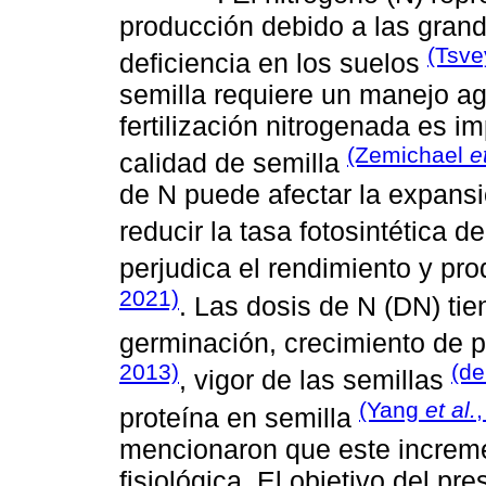
producción debido a las grand
(Tsv
deficiencia en los suelos
semilla requiere un manejo ag
fertilización nitrogenada es i
(Zemichael
e
calidad de semilla
de N puede afectar la expansió
reducir la tasa fotosintética d
perjudica el rendimiento y pr
2021)
. Las dosis de N (DN) ti
germinación, crecimiento de 
2013)
(d
, vigor de las semillas
(Yang
et al.
proteína en semilla
mencionaron que este increme
fisiológica. El objetivo del pre