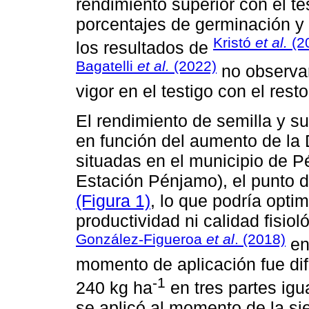
rendimiento superior con el t
porcentajes de germinación y 
Kristó
et al.
(2
los resultados de
Bagatelli
et al.
(2022)
no observar
vigor en el testigo con el rest
El rendimiento de semilla y su
en función del aumento de la 
situadas en el municipio de P
Estación Pénjamo), el punto d
(Figura 1)
, lo que podría opti
productividad ni calidad fisiol
González-Figueroa
et al
. (2018)
en 
momento de aplicación fue dif
-1
240 kg ha
en tres partes igu
se aplicó al momento de la si