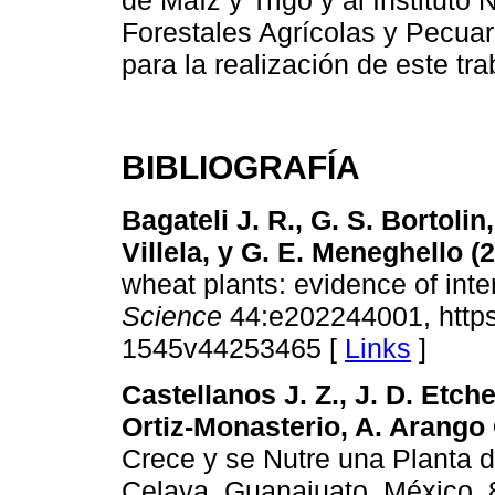
Forestales Agrícolas y Pecuari
para la realización de este tra
BIBLIOGRAFÍA
Bagateli J. R., G. S. Bortolin,
Villela, y G. E. Meneghello (
wheat plants: evidence of inte
Science
44:e202244001, https
1545v44253465 [
Links
]
Castellanos J. Z., J. D. Etche
Ortiz-Monasterio, A. Arango 
Crece y se Nutre una Planta d
Celaya, Guanajuato, México. 