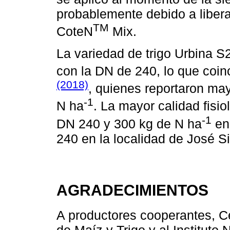
probablemente debido a libera
TM
CoteN
Mix.
La variedad de trigo Urbina 
con la DN de 240, lo que coin
(2018)
, quienes reportaron ma
-1
N ha
. La mayor calidad fisi
-1
DN 240 y 300 kg de N ha
en
240 en la localidad de José S
AGRADECIMIENTOS
A productores cooperantes, C
de Maíz y Trigo y al Instituto