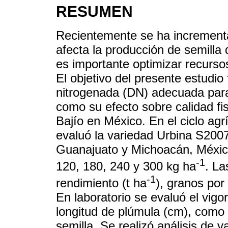
RESUMEN
Recientemente se ha incrementado
afecta la producción de semilla d
es importante optimizar recurso
El objetivo del presente estudio 
nitrogenada (DN) adecuada para 
como su efecto sobre calidad fis
Bajío en México. En el ciclo ag
evaluó la variedad Urbina S2007
Guanajuato y Michoacán, México
-1
120, 180, 240 y 300 kg ha
. La
-1
rendimiento (t ha
), granos por
En laboratorio se evaluó el vigo
longitud de plúmula (cm), como p
semilla. Se realizó análisis de 