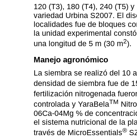
120 (T3), 180 (T4), 240 (T5) y
variedad Urbina S2007. El dis
localidades fue de bloques co
la unidad experimental const
2
una longitud de 5 m (30 m
).
Manejo agronómico
La siembra se realizó del 10 a
densidad de siembra fue de 1
fertilización nitrogenada fuer
TM
controlada y YaraBela
Nitr
06Ca-04Mg % de concentració
el sistema nutricional de la p
®
través de MicroEssentials
S