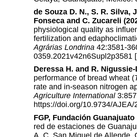
de Souza D. N., S. R. Silva, J
Fonseca and C. Zucareli (20
physiological quality as influ
fertilization and edaphoclimat
Agrárias Londrina
42:3581-3602
0359.2021v42n6Supl2p3581 
Deressa H. and R. Nigussie
performance of bread wheat (
rate and in-season nitrogen ap
Agriculture International
3:857
https://doi.org/10.9734/AJEA
FGP, Fundación Guanajuato 
red de estaciones de Guanaj
A. C. San Miguel de Allende,