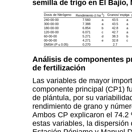
semilla de trigo en El Bajío,
-1
Dosis de Nitrógeno
Granos/ espiga
Rendimiento (t ha
)
240-00-00
7.560
a
43.5
a
300-00-00
7.388
a
43.5
a
180-00-00
6.854
b
42.8
a
120-00-00
6.071
c
42.7
a
60-00-00
5.271
d
38.3
b
00-00-00
4.271
e
32.8
c
DMSH (P ≤ 0.05)
0.270
2.7
Análisis de componentes pr
de fertilización
Las variables de mayor importa
componente principal (CP1) fu
de plántula, por su variabilid
rendimiento de grano y númer
Ambos CP explicaron el 74.2 %
estas variables, la dispersión
Estación Pénjamo y Manuel D