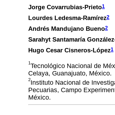
1
Jorge Covarrubias-Prieto
2
Lourdes Ledesma-Ramírez
2
Andrés Mandujano Bueno
Sarahyt Santamaría González
1
Hugo Cesar Cisneros-López
1
Tecnológico Nacional de Méxi
Celaya, Guanajuato, México.
2
Instituto Nacional de Investi
Pecuarias, Campo Experimenta
México.