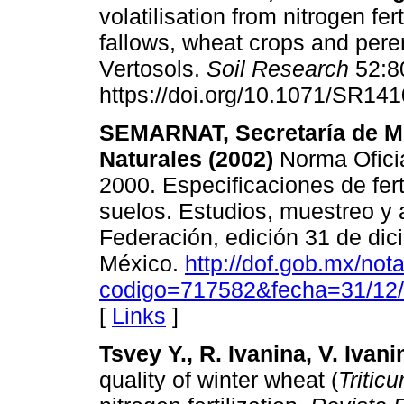
volatilisation from nitrogen fer
fallows, wheat crops and pere
Vertosols.
Soil Research
52:8
https://doi.org/10.1071/SR141
SEMARNAT, Secretaría de M
Naturales (2002)
Norma Ofic
2000. Especificaciones de ferti
suelos. Estudios, muestreo y an
Federación, edición 31 de di
México.
http://dof.gob.mx/not
codigo=717582&fecha=31/12/
[
Links
]
Tsvey Y., R. Ivanina, V. Iva
quality of winter wheat (
Tritic