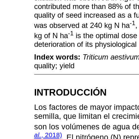
contributed more than 88% of the
quality of seed increased as a f
-1
was observed at 240 kg N ha
,
-1
kg of N ha
is the optimal dose
deterioration of its physiological 
Index words:
Triticum aestivu
quality; yield
INTRODUCCIÓN
Los factores de mayor impact
semilla, que limitan el crecimi
son los volúmenes de agua de 
al.
, 2018)
. El nitrógeno (N) rep