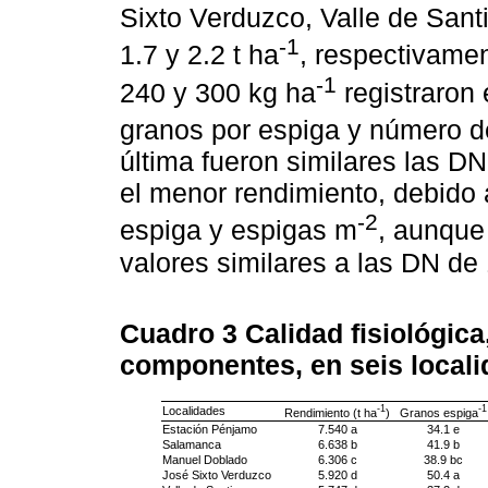
Sixto Verduzco, Valle de Sant
-1
1.7 y 2.2 t ha
, respectivame
-1
240 y 300 kg ha
registraron
granos por espiga y número 
última fueron similares las DN
el menor rendimiento, debido
-2
espiga y espigas m
, aunque
valores similares a las DN de
Cuadro 3
Calidad fisiológica
componentes, en seis locali
-1
-1
Localidades
Rendimiento (t ha
)
Granos espiga
Estación Pénjamo
7.540 a
34.1 e
Salamanca
6.638 b
41.9 b
Manuel Doblado
6.306 c
38.9 bc
José Sixto Verduzco
5.920 d
50.4 a