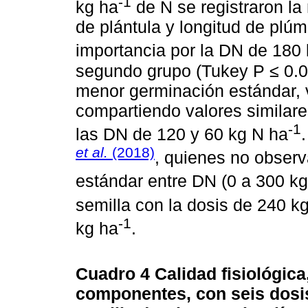
-1
kg ha
de N se registraron la
de plántula y longitud de plú
importancia por la DN de 180
segundo grupo (Tukey P ≤ 0.05
menor germinación estándar, v
compartiendo valores similare
-1
las DN de 120 y 60 kg N ha
et al.
(2018)
, quienes no observ
estándar entre DN (0 a 300 k
semilla con la dosis de 240 k
-1
kg ha
.
Cuadro 4
Calidad fisiológica
componentes, con seis dosis