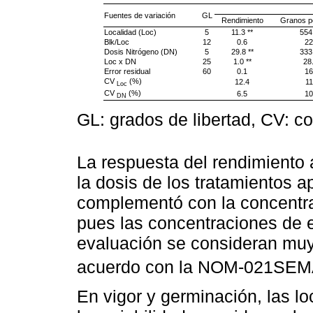
Fuentes de variación
GL
Rendimiento
Granos p
Localidad (Loc)
5
11.3 **
554
Blk/Loc
12
0.6
22
Dosis Nitrógeno (DN)
5
29.8 **
333
Loc x DN
25
1.0 **
28
Error residual
60
0.1
16
CV
(%)
12.4
11
Loc
CV
(%)
6.5
10
DN
GL: grados de libertad, CV: co
La respuesta del rendimiento 
la dosis de los tratamientos 
complementó con la concentra
pues las concentraciones de e
evaluación se consideran muy
acuerdo con la NOM-021SE
En vigor y germinación, las l