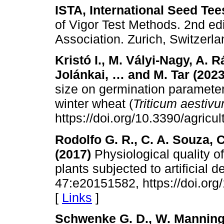
ISTA, International Seed Tee
of Vigor Test Methods. 2nd edi
Association. Zurich, Switzerla
Kristó I., M. Vályi-Nagy, A. R
Jolánkai, … and M. Tar (2023
size on germination parameters
winter wheat (
Triticum aestiv
https://doi.org/10.3390/agric
Rodolfo G. R., C. A. Souza, 
(2017)
Physiological quality 
plants subjected to artificial d
47:e20151582, https://doi.or
[
Links
]
Schwenke G. D., W. Manning 