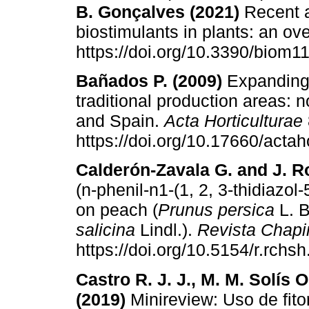
B. Gonçalves (2021)
Recent a
biostimulants in plants: an ov
https://doi.org/10.3390/biom
Bañados P. (2009)
Expanding 
traditional production areas: 
and Spain.
Acta Horticulturae
https://doi.org/10.17660/actah
Calderón-Zavala G. and J. R
(n-phenil-n1-(1, 2, 3-thidiazol
on peach (
Prunus persica
L. B
salicina
Lindl.).
Revista Chapin
https://doi.org/10.5154/r.rchs
Castro R. J. J., M. M. Solís O
(2019)
Minireview: Uso de fito