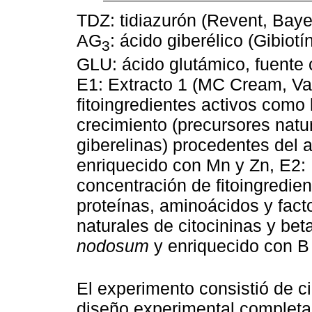
TDZ: tidiazurón (Revent, Bay
AG
: ácido giberélico (Gibio
3
GLU: ácido glutámico, fuente
E1: Extracto 1 (MC Cream, Va
fitoingredientes activos como
crecimiento (precursores natur
giberelinas) procedentes del 
enriquecido con Mn y Zn, E2: 
concentración de fitoingredien
proteínas, aminoácidos y fact
naturales de citocininas y bet
nodosum
y enriquecido con B
El experimento consistió de c
diseño experimental completa