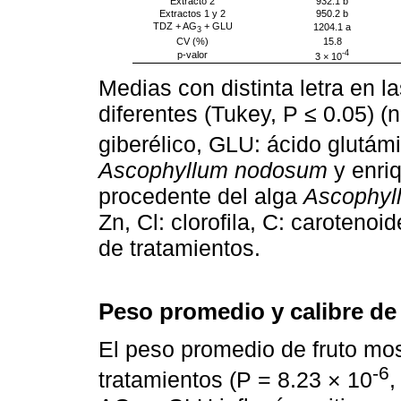
Extracto 2
932.1 b
Extractos 1 y 2
950.2 b
TDZ + AG
+ GLU
1204.1 a
3
CV (%)
15.8
-4
p-valor
3 × 10
Medias con distinta letra en 
diferentes (Tukey, P ≤ 0.05) (
giberélico, GLU: ácido glutámi
Ascophyllum nodosum
y enriq
procedente del alga
Ascophyl
Zn, Cl: clorofila, C: caroteno
de tratamientos.
Peso promedio y calibre de 
El peso promedio de fruto most
-6
tratamientos (P = 8.23 × 10
,