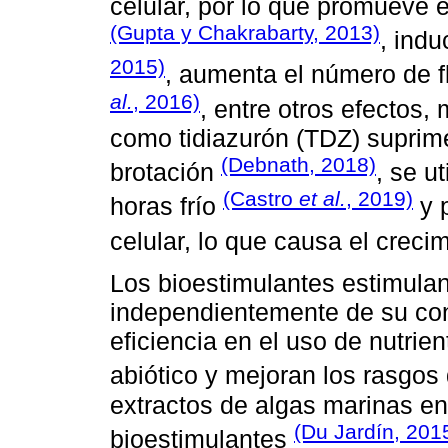
celular, por lo que promueve el
(Gupta y Chakrabarty, 2013)
, ind
2015)
, aumenta el número de fl
al.
, 2016)
, entre otros efectos, 
como tidiazurón (TDZ) suprime
(Debnath, 2018)
brotación
, se u
(Castro
et al.
, 2019)
horas frío
y 
celular, lo que causa el creci
Los bioestimulantes estimulan
independientemente de su cont
eficiencia en el uso de nutrien
abiótico y mejoran los rasgos
extractos de algas marinas ent
(Du Jardín, 201
bioestimulantes