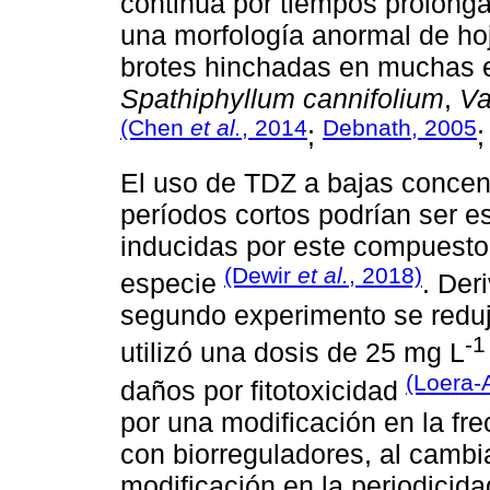
continúa por tiempos prolon
una morfología anormal de hoj
brotes hinchadas en muchas 
Spathiphyllum cannifolium
,
Va
(Chen
et al.
, 2014
Debnath, 2005
;
El uso de TDZ a bajas concent
períodos cortos podrían ser e
inducidas por este compuest
(Dewir
et al.
, 2018)
especie
. Der
segundo experimento se reduj
-1
utilizó una dosis de 25 mg L
(Loera-
daños por fitotoxicidad
por una modificación en la fre
con biorreguladores, al cambia
modificación en la periodicid