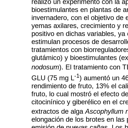
realizó un experimento con la ap
bioestimulantes en plantas de a
invernadero, con el objetivo de 
yemas axilares, crecimiento y r
positivo en dichas variables, y
estimulan procesos de desarrollo
tratamientos con biorreguladores
glutámico) y bioestimulantes (e
nodosum
). El tratamiento con 
-1
GLU (75 mg L
) aumentó un 46
rendimiento de fruto, 13% el cal
fruto, lo cual mostró el efecto d
citocinínico y giberélico en el c
extractos de alga
Ascophyllum
elongación de los brotes en las
emisión de nuevas cañas. Los b