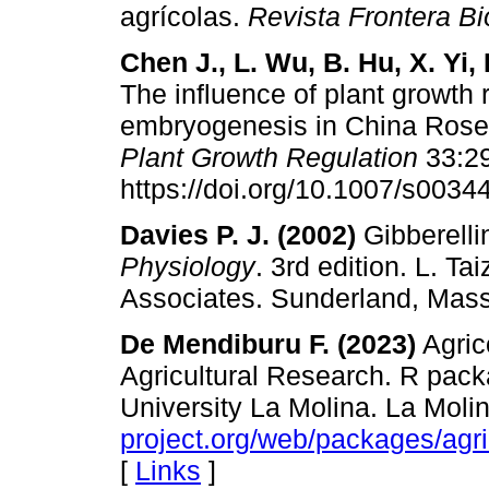
agrícolas.
Revista Frontera Bi
Chen J., L. Wu, B. Hu, X. Yi,
The influence of plant growth 
embryogenesis in China Rose
Plant Growth Regulation
33:29
https://doi.org/10.1007/s0034
Davies P. J. (2002)
Gibberellin
Physiology
. 3rd edition. L. Ta
Associates. Sunderland, Mass
De Mendiburu F. (2023)
Agrico
Agricultural Research. R pack
University La Molina. La Moli
project.org/web/packages/agri
[
Links
]