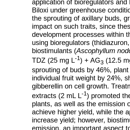
application of bioregulators and 
Biloxi under greenhouse condition
the sprouting of axillary buds, g
impact on such traits, since th
development processes within th
using bioregulators (thidiazuron,
biostimulants (
Ascophyllum no
-1
TDZ (25 mg L
) + AG
(12.5 m
3
sprouting of buds by 46%, plant
individual fruit weight by 24%, s
gibberellin on cell growth. Trea
-1
extracts (2 mL L
) promoted the
plants, as well as the emission 
achieve higher yield, while the a
increase yield; however, biostim
emission, an important aspect t