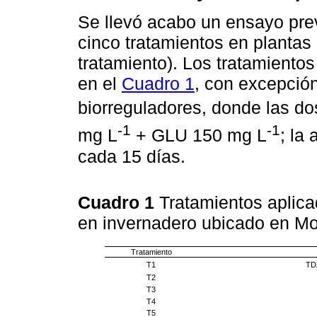
Se llevó acabo un ensayo prev
cinco tratamientos en plantas
tratamiento). Los tratamientos
en el
Cuadro 1
, con excepción
biorreguladores, donde las do
-1
-1
mg L
+ GLU 150 mg L
; la
cada 15 días.
Cuadro 1
Tratamientos aplica
en invernadero ubicado en Mo
Tratamiento
TD
T1
T2
T3
T4
T5