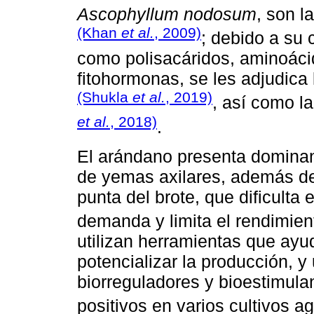
Ascophyllum nodosum
, son l
(Khan
et al.
, 2009)
; debido a su
como polisacáridos, aminoácid
fitohormonas, se les adjudica
(Shukla
et al.
, 2019)
, así como la
et al.
, 2018)
.
El arándano presenta dominanc
de yemas axilares, además de
punta del brote, que dificulta 
demanda y limita el rendimie
utilizan herramientas que ayu
potencializar la producción, y
biorreguladores y bioestimula
positivos en varios cultivos a