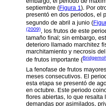
embargo, el periodo de máxim
septiembre (
Figura 1
). Por ot
presentó en dos periodos, el p
segundo de abril a junio (
Figu
(2009)
, los frutos de este per
tamaño final; sin embargo, est
deterioro llamado marchitez fis
marchitamiento y necrosis del 
Bridgemoh
de frutos importante (
La fenofase de frutos mayore
meses consecutivos. El perio
esta etapa se presentó de ag
en octubre. Este periodo coin
flores abiertas, lo que resalta
demandas por asimilados, priv