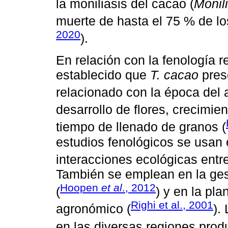
la moniliasis del cacao (
Monili
muerte de hasta el 75 % de los
2020
).
En relación con la fenología r
establecido que
T. cacao
prese
relacionado con la época del 
desarrollo de flores, crecimien
tiempo de llenado de granos (
estudios fenológicos se usan e
interacciones ecológicas entr
También se emplean en la ges
Hoopen
et al
., 2012
(
) y en la pl
Righi et al., 2001
agronómico (
).
en las diversas regiones prod