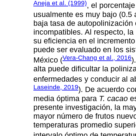
Aneja et al. (1999)
, el porcentaje
usualmente es muy bajo (0.5 a
baja tasa de autopolinización 
incompatibles. Al respecto, la 
su eficiencia en el incremento
puede ser evaluado en los si
Vera-Chang et al., 2016
México (
)
alta puede dificultar la polini
enfermedades y conducir al abo
Laseinde, 2019
). De acuerdo c
media óptima para
T. cacao
es
presente investigación, la may
mayor número de frutos nuevo
temperaturas promedio superio
intervalo óptimo de temperatu