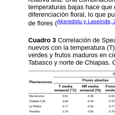
temperaturas bajas hace que d
diferenciación floral, lo que 
Akeredolu y Laseinde,
de flores (
Cuadro 3
Correlación de Spe
nuevos con la temperatura (T)
verdes y frutos maduros en c
Tabasco y norte de Chiapas. 
Flores abiertas
Plantaciones
T media
HR media
Fruto
semanal (°C)
semanal (%)
verd
Moctezuma
0.81
-0.36
-0.65
Poblado C28
0.68
-0.44
-0.70
La Piedra
0.77
-0.54
-0.77
Paredón
0.79
-0.65
-0.79