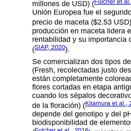
Fulcher et al
millones de USD) (
Unión Europea fue el segundo
precio de maceta ($2.53 USD)
producción en maceta lidera e
rentabilidad y su importancia
SIAP, 2020
(
).
Se comercializan dos tipos de
(Fresh, recolectadas justo de
están completamente coloreado
flores cortadas en etapa antig
cuando los sépalos decorativ
Kitamura et al.,
de la floración) (
depende del genotipo y del pH
biodisponibilidad de elemento
Fulcher et al., 2016