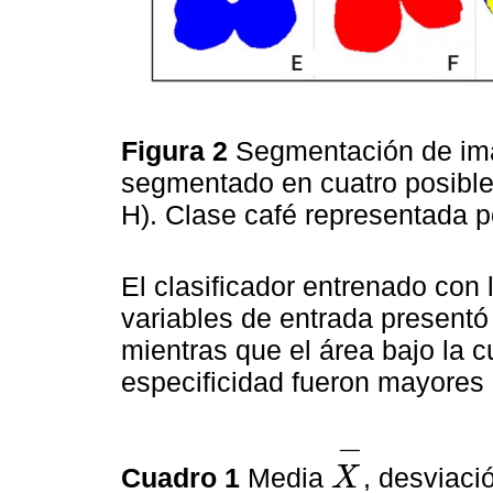
Figura 2
Segmentación de imág
segmentado en cuatro posibles 
H). Clase café representada p
El clasificador entrenado co
variables de entrada presentó
mientras que el área bajo la c
especificidad fueron mayores 
−
Cuadro 1
Media
, desviaci
X
X
-