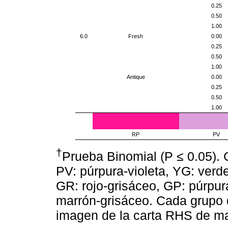
0.25
0.50
1.00
6.0
Fresh
0.00
0.25
0.50
1.00
Antique
0.00
0.25
0.50
1.00
RP
PV
†
Prueba Binomial (P ≤ 0.05). 
PV: púrpura-violeta, YG: verd
GR: rojo-grisáceo, GP: púrpur
marrón-grisáceo. Cada grupo d
imagen de la carta RHS de ma