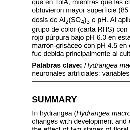
que en TolA, mientras que las cl
obtuvieron mayor superficie (85
dosis de Al
(SO
)
o pH. Al apli
2
4
3
grupo de color (carta RHS) con
rojo-púrpura bajo pH 6.0 en est
marrón-grisáceo con pH 4.5 en e
fue debida principalmente al cult
Palabras clave:
Hydrangea mac
neuronales artificiales; variables
SUMMARY
In hydrangea (
Hydrangea macro
changes with development and eff
the effect of two stages of flora