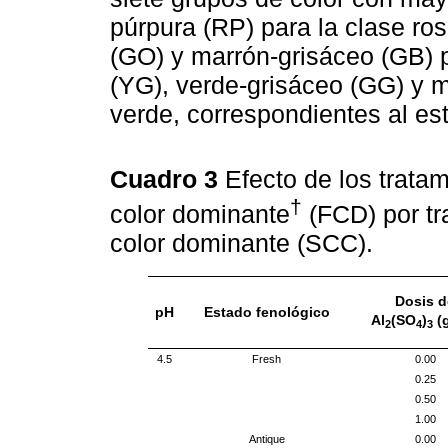
púrpura (RP) para la clase ro
(GO) y marrón-grisáceo (GB) p
(YG), verde-grisáceo (GG) y m
verde, correspondientes al es
Cuadro 3
Efecto de los trata
†
color dominante
(FCD) por tr
color dominante (SCC).
Dosis d
pH
Estado fenológico
Al
(SO
)
(
2
4
3
4.5
Fresh
0.00
0.25
0.50
1.00
Antique
0.00