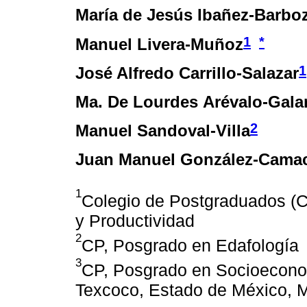
María de Jesús Ibañez-Barbo
1
*
Manuel Livera-Muñoz
1
José Alfredo Carrillo-Salazar
Ma. De Lourdes Arévalo-Gala
2
Manuel Sandoval-Villa
Juan Manuel González-Cama
1
Colegio de Postgraduados (
y Productividad
2
CP, Posgrado en Edafología
3
CP, Posgrado en Socioeconom
Texcoco, Estado de México, 