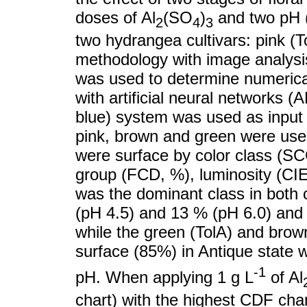
doses of Al
(SO
)
and two pH (4
2
4
3
two hydrangea cultivars: pink (
methodology with image analysis
was used to determine numerical
with artificial neural networks
blue) system was used as input v
pink, brown and green were used
were surface by color class (SC
group (FCD, %), luminosity (CIE
was the dominant class in both c
(pH 4.5) and 13 % (pH 6.0) and g
while the green (TolA) and brow
surface (85%) in Antique state w
-1
pH. When applying 1 g L
of Al
chart) with the highest CDF chan