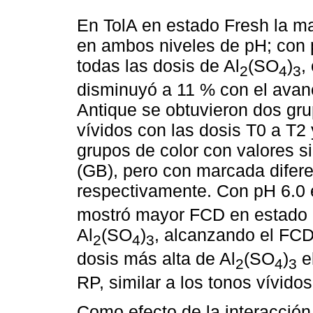
En TolA en estado Fresh la m
en ambos niveles de pH; con
todas las dosis de Al
(SO
)
,
2
4
3
disminuyó a 11 % con el avanc
Antique se obtuvieron dos gr
vívidos con las dosis T0 a T2
grupos de color con valores s
(GB), pero con marcada difere
respectivamente. Con pH 6.0 e
mostró mayor FCD en estado F
Al
(SO
)
, alcanzando el FCD
2
4
3
dosis más alta de Al
(SO
)
e
2
4
3
RP, similar a los tonos vívid
Como efecto de la interacción 