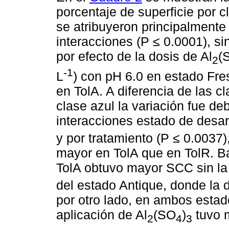
porcentaje de superficie por c
se atribuyeron principalmente 
interacciones (P ≤ 0.0001), si
por efecto de la dosis de Al
(
2
-1
L
) con pH 6.0 en estado Fr
en TolA. A diferencia de las c
clase azul la variación fue deb
interacciones estado de desarr
y por tratamiento (P ≤ 0.003
mayor en TolA que en TolR. Ba
TolA obtuvo mayor SCC sin la 
del estado Antique, donde la
por otro lado, en ambos estados
aplicación de Al
(SO
)
tuvo 
2
4
3