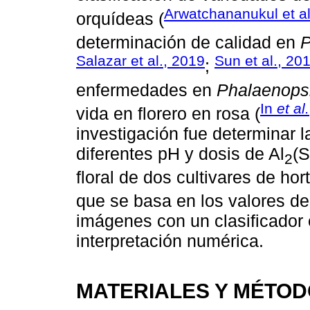
Arwatchananukul et al
orquídeas (
determinación de calidad en
P
Salazar et al., 2019
Sun et al., 20
;
enfermedades en
Phalaenops
In
et al.
vida en florero en rosa (
investigación fue determinar la
diferentes pH y dosis de Al
(
2
floral de dos cultivares de hor
que se basa en los valores de 
imágenes con un clasificador
interpretación numérica.
MATERIALES Y MÉTO