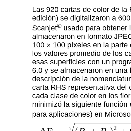
Las 920 cartas de color de la 
edición) se digitalizaron a 6
®
Scanjet
usado para obtener l
almacenaron en formato JPEG
100 × 100 píxeles en la parte 
los valores promedio de los c
esas superficies con un progr
6.0 y se almacenaron en una h
descripción de la nomenclatur
carta RHS representativa del 
cada clase de color en los flo
minimizó la siguiente función
para aplicaciones) en Microso
−
−
−
−
−
−
−
−
−
−
2
2