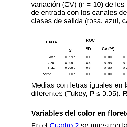
variación (CV) (n = 10) de lo
de entrada con los canales de
clases de salida (rosa, azul, 
ROC
Clase
−
SD
CV (%)
X
X
-
Rosa
0.999 a
0.0001
0.010
0.
Azul
0.999 a
0.0001
0.010
0.
Café
0.999 a
0.0001
0.010
0.
Verde
1.000 a
0.0001
0.010
0.
Medias con letras iguales en
diferentes (Tukey, P ≤ 0.05). 
Variables del color en flore
En el
Cuadro 2
se muestran la