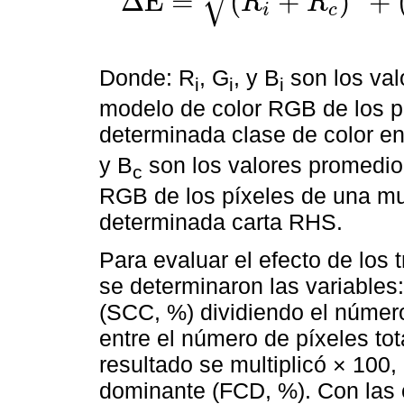
√
Δ
E
=
(
+
)
+
R
R
i
c
∆
E
=
R
i
+
R
c
2
+
G
1
+
G
c
2
+
B
1
-
B
c
2
2
Donde: R
, G
, y B
son los val
i
i
i
modelo de color RGB de los pí
determinada clase de color en
y B
son los valores promedio
c
RGB de los píxeles de una mue
determinada carta RHS.
Para evaluar el efecto de los t
se determinaron las variables:
(SCC, %) dividiendo el número
entre el número de píxeles tota
resultado se multiplicó × 100,
dominante (FCD, %). Con las 