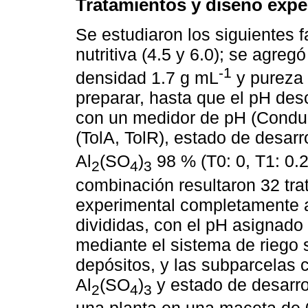
Tratamientos y diseño expe
Se estudiaron los siguientes f
nutritiva (4.5 y 6.0); se agregó
-1
densidad 1.7 g mL
y pureza 
preparar, hasta que el pH des
con un medidor de pH (Conduc
(TolA, TolR), estado de desarro
Al
(SO
)
98 % (T0: 0, T1: 0.2
2
4
3
combinación resultaron 32 tra
experimental completamente a
divididas, con el pH asignado 
mediante el sistema de riego 
depósitos, y las subparcelas c
Al
(SO
)
y estado de desarrol
2
4
3
una planta en una maceta de 0