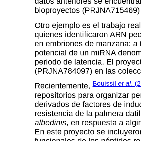
datos anteriores se encuentran
bioproyectos (PRJNA715469) 
Otro ejemplo es el trabajo rea
quienes identificaron ARN pe
en embriones de manzana; a tr
potencial de un miRNA denom
periodo de latencia. El proye
(PRJNA784097) en las colecc
Bouissil
et al
. (
Recientemente,
repositorios para organizar pe
derivados de factores de indu
resistencia de la palmera dati
albedinis
, en respuesta a algi
En este proyecto se incluyero
funcionales de los péptidos re