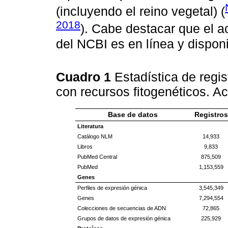
(incluyendo el reino vegetal) (
2018
). Cabe destacar que el a
del NCBI es en línea y disponi
Cuadro 1
Estadística de regi
con recursos fitogenéticos. A
Base de datos
Registros
Literatura
Catálogo NLM
14,933
Libros
9,833
PubMed Central
875,509
PubMed
1,153,559
Genes
Perfiles de expresión génica
3,545,349
Genes
7,294,554
Colecciones de secuencias de ADN
72,865
Grupos de datos de expresión génica
225,929