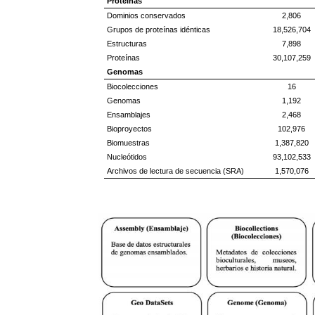
Proteínas
Dominios conservados
2,806
Grupos de proteínas idénticas
18,526,704
Estructuras
7,898
Proteínas
30,107,259
Genomas
Biocolecciones
16
Genomas
1,192
Ensamblajes
2,468
Bioproyectos
102,976
Biomuestras
1,387,820
Nucleótidos
93,102,533
Archivos de lectura de secuencia (SRA)
1,570,076