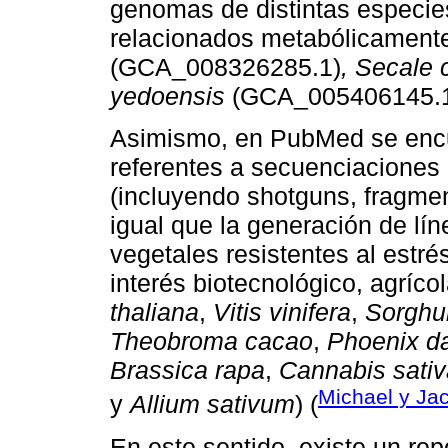
genomas de distintas especie
relacionados metabólicament
(GCA_008326285.1)
, Secale 
yedoensis
(GCA_005406145.1
Asimismo, en PubMed se encu
referentes a secuenciaciones
(incluyendo shotguns, fragme
igual que la generación de lí
vegetales resistentes al estré
interés biotecnológico, agríco
thaliana
,
Vitis vinifera
,
Sorghu
Theobroma cacao
,
Phoenix da
Brassica rapa
,
Cannabis sativ
Michael y Ja
y
Allium sativum
) (
En este sentido, existe un rep