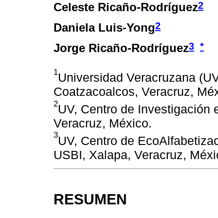
2
Celeste Ricaño-Rodríguez
2
Daniela Luis-Yong
3
*
Jorge Ricaño-Rodríguez
1
Universidad Veracruzana (UV
Coatzacoalcos, Veracruz, Méx
2
UV, Centro de Investigación 
Veracruz, México.
3
UV, Centro de EcoAlfabetiza
USBI, Xalapa, Veracruz, Méxi
RESUMEN