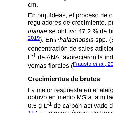
cm.
En orquídeas, el proceso de 
reguladores de crecimiento, 
trianae
se obtuvo 47.2 % de b
2019
). En
Phalaenopsis
spp. (
concentración de sales adici
-1
L
de ANA favorecieron la ind
Frausto
et al
., 2
yemas florales (
Crecimientos de brotes
La mejor respuesta en el alar
obtuvo en medio MS a la mitad
-1
0.5 g L
de carbón activado 