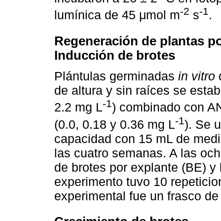
-2
-1
lumínica de 45 μmol m
s
.
Regeneración de plantas po
Inducción de brotes
Plántulas germinadas
in vitro
de altura y sin raíces se est
-1
2.2 mg L
) combinado con AN
-1
(0.0, 0.18 y 0.36 mg L
). Se 
capacidad con 15 mL de medio 
las cuatro semanas. A las oc
de brotes por explante (BE) y 
experimento tuvo 10 repeticio
experimental fue un frasco de 