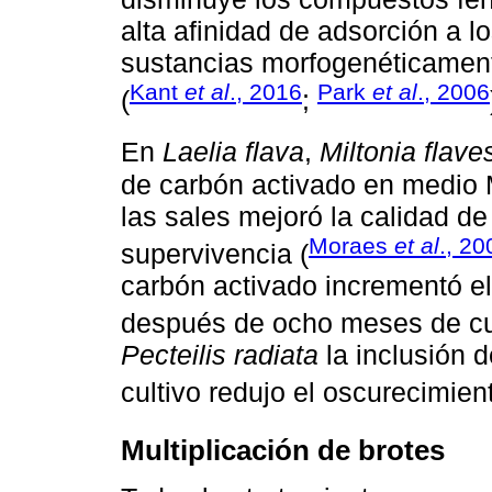
alta afinidad de adsorción a 
sustancias morfogenéticamente
Kant
et al
., 2016
Park
et al
., 2006
(
;
En
Laelia flava
,
Miltonia flav
de carbón activado en medio 
las sales mejoró la calidad de
Moraes
et al
., 20
supervivencia (
carbón activado incrementó el
después de ocho meses de cul
Pecteilis radiata
la inclusión 
cultivo redujo el oscurecimien
Multiplicación de brotes