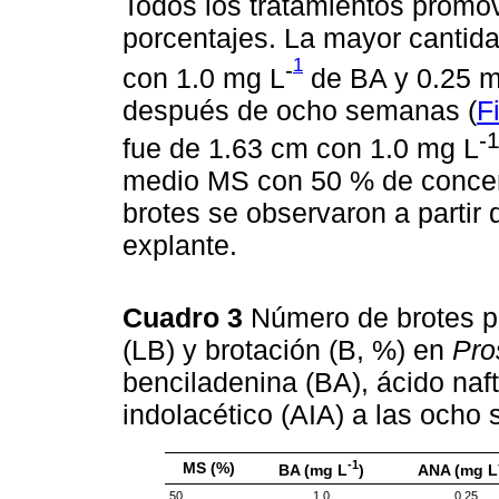
Todos los tratamientos promov
porcentajes. La mayor cantida
1
-
con 1.0 mg L
de BA y 0.25 
después de ocho semanas (
F
-
fue de 1.63 cm con 1.0 mg L
medio MS con 50 % de concent
brotes se observaron a partir
explante.
Cuadro 3
Número de brotes po
(LB) y brotación (B, %) en
Pro
benciladenina (BA), ácido naf
indolacético (AIA) a las ocho
-1
MS (%)
BA (mg L
)
ANA (mg L
50
1.0
0.25