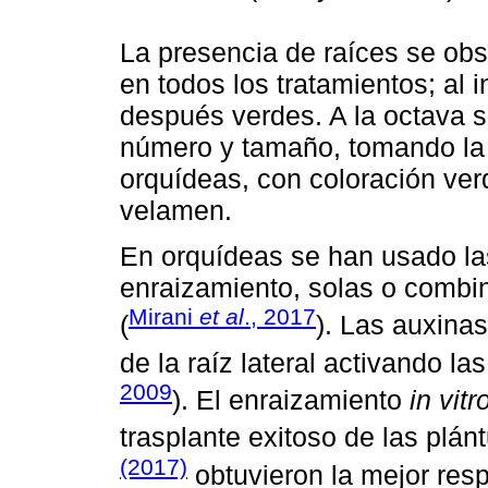
La presencia de raíces se ob
en todos los tratamientos; al i
después verdes. A la octava 
número y tamaño, tomando la c
orquídeas, con coloración ver
velamen.
En orquídeas se han usado la
enraizamiento, solas o combin
Mirani
et al
., 2017
(
). Las auxinas
de la raíz lateral activando las
2009
). El enraizamiento
in vitr
trasplante exitoso de las plán
(2017)
obtuvieron la mejor res