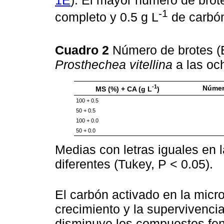
1E
). El mayor número de brot
-1
completo y 0.5 g L
de carbón
Cuadro 2
Número de brotes (B
Prosthechea vitellina
a las oc
-1
Númer
MS (%) + CA (g L
)
100 + 0.5
50 + 0.5
100 + 0.0
50 + 0.0
Medias con letras iguales en
diferentes (Tukey, P < 0.05).
El carbón activado en la micr
crecimiento y la supervivenci
disminuye los compuestos fe