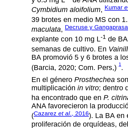
Kumar
e
Cymbidium aloifolium
,
39 brotes en medio MS con 1
Decruse y Gangaprasa
maculata
,
-1
explante con 10 mg L
de BA 
semanas de cultivo. En
Vainil
BA promovió 5 y 6 brotes a lo
1
(Barcia, 2020; Com. Pers,)
.
En el género
Prosthechea
son 
multiplicación
in vitro
; dentro 
ha encontrado que en
P. citri
ANA favorecieron la producció
Cazarez
et al
., 2016
(
). La BA en 
proliferación de orquídeas, de