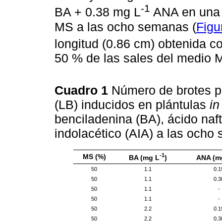
-1
BA + 0.38 mg L
ANA en una 
MS a las ocho semanas (
Figu
longitud (0.86 cm) obtenida c
50 % de las sales del medio 
Cuadro 1
Número de brotes po
(LB) inducidos en plántulas
in
benciladenina (BA), ácido naf
indolacético (AIA) a las ocho
-1
MS (%)
BA (mg L
)
ANA (m
50
1.1
0.1
50
1.1
0.3
50
1.1
-
50
1.1
-
50
2.2
0.1
50
2.2
0.3