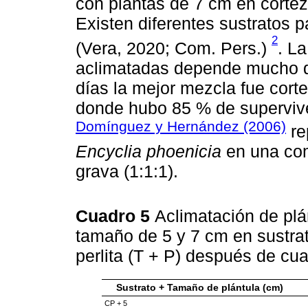
con plantas de 7 cm en cortez
Existen diferentes sustratos 
2
(Vera, 2020; Com. Pers.)
. L
aclimatadas depende mucho d
días la mejor mezcla fue corte
donde hubo 85 % de superviv
Domínguez y Hernández (2006)
re
Encyclia phoenicia
en una com
grava (1:1:1).
Cuadro 5
Aclimatación de pl
tamaño de 5 y 7 cm en sustrat
perlita (T + P) después de c
Sustrato + Tamaño de plántula (cm)
CP + 5