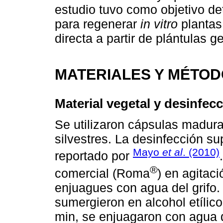
estudio tuvo como objetivo de
para regenerar
in vitro
planta
directa a partir de plántulas
MATERIALES Y MÉTO
Material vegetal y desinfec
Se utilizaron cápsulas madur
silvestres. La desinfección su
Mayo
et al
. (2010)
reportado por
®
comercial (Roma
) en agitac
enjuagues con agua del grifo.
sumergieron en alcohol etílic
min, se enjuagaron con agua 