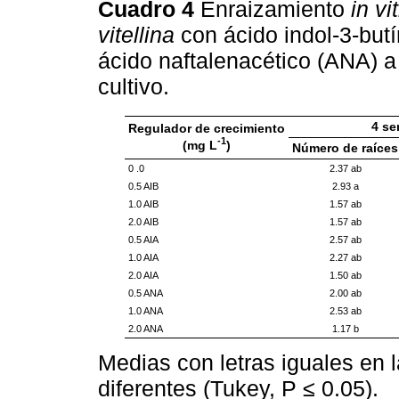
Cuadro 4
Enraizamiento
in vi
vitellina
con ácido indol-3-butír
ácido naftalenacético (ANA) 
cultivo.
4 s
Regulador de crecimiento
-1
(mg L
)
Número de raíces
0 .0
2.37 ab
0.5 AIB
2.93 a
1.0 AIB
1.57 ab
2.0 AIB
1.57 ab
0.5 AIA
2.57 ab
1.0 AIA
2.27 ab
2.0 AIA
1.50 ab
0.5 ANA
2.00 ab
1.0 ANA
2.53 ab
2.0 ANA
1.17 b
Medias con letras iguales en
diferentes (Tukey, P ≤ 0.05).