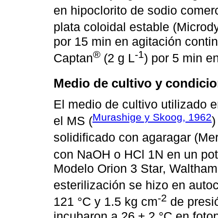
en hipoclorito de sodio comer
plata coloidal estable (Microd
por 15 min en agitación conti
®
-1
Captan
(2 g L
) por 5 min en
Medio de cultivo y condici
El medio de cultivo utilizado 
Murashige y Skoog, 1962
el MS (
)
solidificado con agaragar (Me
con NaOH o HCl 1N en un pote
Modelo Orion 3 Star, Waltham
esterilización se hizo en auto
-2
121 °C y 1.5 kg cm
de presió
incubaron a 26 ± 2 °C en foto