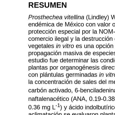
RESUMEN
Prosthechea vitellina
(Lindley) W
endémica de México con valor o
protección especial por la N
comercio ilegal y la destrucción 
vegetales
in vitro
es una opción 
propagación masiva de especies
estudio fue determinar las cond
plantas por organogénesis direct
con plántulas germinadas
in vitr
la concentración de sales del 
carbón activado, 6-benciladenin
naftalenacético (ANA, 0.19-0.3
-1
0.36 mg L
) y ácido indolbutíri
aclimatación se evaluaron plan