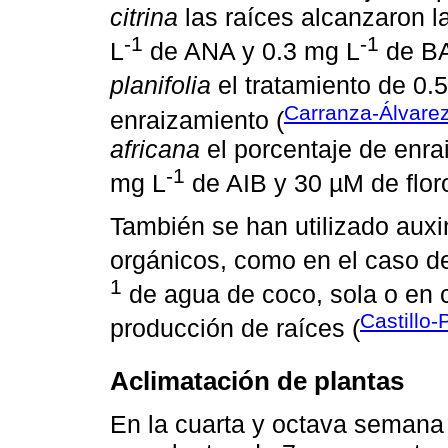
citrina
las raíces alcanzaron l
-1
-1
L
de ANA y 0.3 mg L
de BA
planifolia
el tratamiento de 0.
Carranza-Álvare
enraizamiento (
africana
el porcentaje de enra
-1
mg L
de AIB y 30 µM de floro
También se han utilizado au
orgánicos, como en el caso 
1
de agua de coco, sola o en 
Castillo
producción de raíces (
Aclimatación de plantas
En la cuarta y octava semana