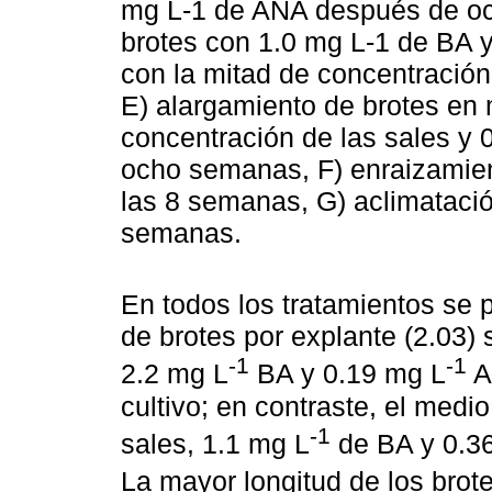
mg L-1 de ANA después de oc
brotes con 1.0 mg L-1 de BA 
con la mitad de concentració
E) alargamiento de brotes en 
concentración de las sales y 0
ocho semanas, F) enraizamient
las 8 semanas, G) aclimataci
semanas.
En todos los tratamientos se 
de brotes por explante (2.03
-1
-1
2.2 mg L
BA y 0.19 mg L
A
cultivo; en contraste, el med
-1
sales, 1.1 mg L
de BA y 0.3
La mayor longitud de los brot