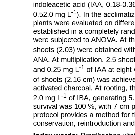
indoleacetic acid (IAA, 0.18-0.
-1
0.52.0 mg L
). In the acclimat
plants were evaluated on differ
established in a completely ran
were subjected to ANOVA. At the
shoots (2.03) were obtained wit
ANA. At multiplication, 2.5 sho
-1
and 0.25 mg L
of IAA at eight 
of shoots (2.16 cm) was achiev
activated charcoal. At rooting, 
-1
2.0 mg L
of IBA, generating 5.2
survival was 100 %, with 7-cm p
protocol provides a method for t
conservation, reintroduction an