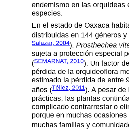
endemismo en las orquídeas 
especies.
En el estado de Oaxaca habi
distribuidas en 144 géneros y
Salazar, 2004
).
Prosthechea vite
sujeta a protección especia
SEMARNAT, 2010
(
). Un factor d
pérdida de la orquideoflora m
estimado la pérdida de entre 
Téllez, 2011
años (
). A pesar de
prácticas, las plantas contin
complicado contrarrestar o eli
porque en muchas ocasiones e
muchas familias y comunidad