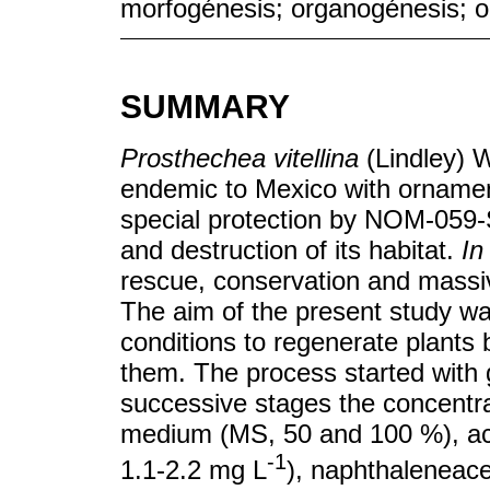
morfogénesis; organogénesis; 
SUMMARY
Prosthechea vitellina
(Lindley) W
endemic to Mexico with ornament
special protection by NOM-059
and destruction of its habitat.
In
rescue, conservation and massi
The aim of the present study w
conditions to regenerate plants
them. The process started with
successive stages the concentra
medium (MS, 50 and 100 %), act
-1
1.1-2.2 mg L
), naphthaleneace