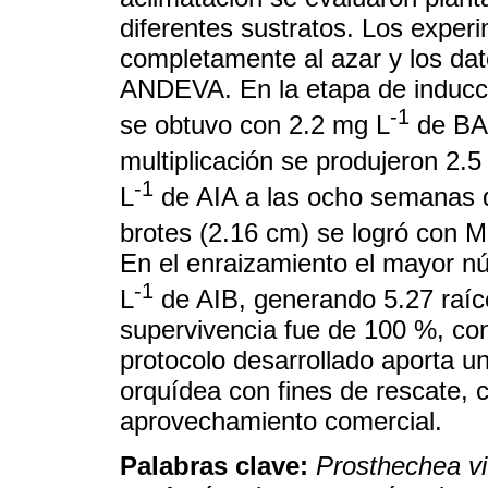
diferentes sustratos. Los exper
completamente al azar y los da
ANDEVA. En la etapa de inducci
-1
se obtuvo con 2.2 mg L
de BA 
multiplicación se produjeron 2.
-1
L
de AIA a las ocho semanas d
brotes (2.16 cm) se logró con 
En el enraizamiento el mayor n
-1
L
de AIB, generando 5.27 raíce
supervivencia fue de 100 %, con
protocolo desarrollado aporta u
orquídea con fines de rescate, 
aprovechamiento comercial.
Palabras clave:
Prosthechea vit