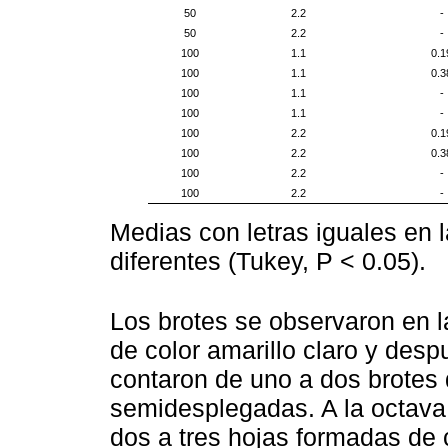
50
2.2
-
50
2.2
-
100
1.1
0.1
100
1.1
0.3
100
1.1
-
100
1.1
-
100
2.2
0.1
100
2.2
0.3
100
2.2
-
100
2.2
-
Medias con letras iguales en
diferentes (Tukey, P < 0.05).
Los brotes se observaron en l
de color amarillo claro y des
contaron de uno a dos brotes 
semidesplegadas. A la octava
dos a tres hojas formadas de c