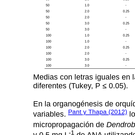
50
1.0
-
50
2.0
0.25
50
2.0
-
50
3.0
0.25
50
3.0
-
100
1.0
0.25
100
1.0
-
100
2.0
0.25
100
2.0
-
100
3.0
0.25
100
3.0
-
Medias con letras iguales en
diferentes (Tukey, P ≤ 0.05).
En la organogénesis de orquí
Pant y Thapa (2012)
variables.
lo
micropropagación de
Dendrob
-1
y 0.5 mg L
de ANA utilizando