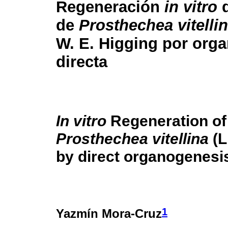
Regeneración
in vitro
d
de
Prosthechea vitelli
W. E. Higging por org
directa
In vitro
Regeneration of
Prosthechea vitellina
(L
by direct organogenesi
1
Yazmín Mora-Cruz