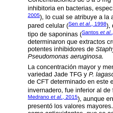
inhibitoria en bacterias, esp
2005
), lo cual se atribuye a l
Sen
et al
., 1998
pared celular (
),
Santos
et al
.
tipo de saponinas (
determinaron que extractos c
potentes inhibidores de
Staph
Pseudomonas aeruginosa.
La concentración mayor y men
variedad Jade TFG y
P. lagas
de CFT determinado en este e
invernadero, fue inferior al d
Medrano
et al
., 2015
), aunque e
presentó los valores mayores