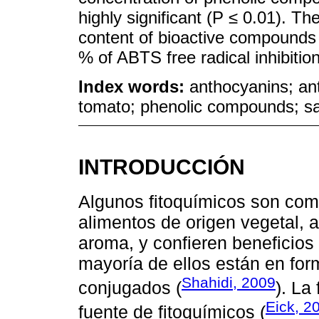
highly significant (P ≤ 0.01). T
content of bioactive compounds a
% of ABTS free radical inhibition
Index words:
anthocyanins; ant
tomato; phenolic compounds; s
INTRODUCCIÓN
Algunos fitoquímicos son com
alimentos de origen vegetal, a
aroma, y confieren beneficios a
mayoría de ellos están en for
Shahidi, 2009
conjugados (
). La
Eick, 2
fuente de fitoquímicos (