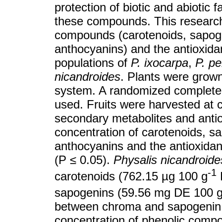
protection of biotic and abiotic f
these compounds. This research
compounds (carotenoids, sapoge
anthocyanins) and the antioxidant
populations of
P. ixocarpa
,
P. p
nicandroides
. Plants were grow
system. A randomized complete b
used. Fruits were harvested at 
secondary metabolites and antio
concentration of carotenoids, 
anthocyanins and the antioxidant
(P ≤ 0.05).
Physalis nicandroide
-1
carotenoids (762.15 µg 100 g
sapogenins (59.56 mg DE 100 
between chroma and sapogenin c
concentration of phenolic compo