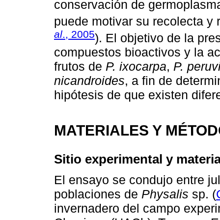
conservación de germoplasma 
puede motivar su recolecta y
al
., 2005
). El objetivo de la pr
compuestos bioactivos y la ac
frutos de
P. ixocarpa
,
P. peruv
nicandroides
, a fin de determ
hipótesis de que existen difer
MATERIALES Y MÉTO
Sitio experimental y materi
El ensayo se condujo entre ju
poblaciones de
Physalis
sp. (
invernadero del campo experi