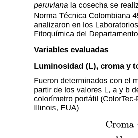
peruviana
la cosecha se realiz
Norma Técnica Colombiana 4
analizaron en los Laboratorio
Fitoquímica del Departamento
Variables evaluadas
Luminosidad (L), croma y t
Fueron determinados con el m
partir de los valores L, a y b d
colorímetro portátil (ColorTec
Illinois, EUA)
C
r
o
m
a
C
r
o
m
a
=
a
2
+
b
2
1
/
2