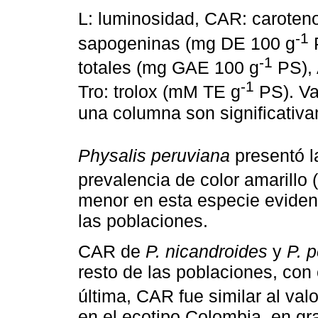
L: luminosidad, CAR: caroten
-1
sapogeninas (mg DE 100 g
P
-1
totales (mg GAE 100 g
PS), 
-1
Tro: trolox (mM TE g
PS). Va
una columna son significativam
Physalis peruviana
presentó l
prevalencia de color amarillo (
menor en esta especie evidenc
las poblaciones.
CAR de
P. nicandroides
y
P. 
resto de las poblaciones, co
última, CAR fue similar al va
en el ecotipo Colombia, en gra