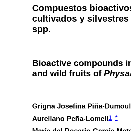
Compuestos bioactivos
cultivados y silvestre
spp.
Bioactive compounds in
and wild fruits of
Physal
Grigna Josefina Piña-Dumoul
1
*
Aureliano Peña-Lomelí
María del Rosario García-Mat