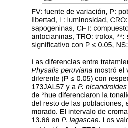
FV: fuente de variación, P: p
libertad, L: luminosidad, CR
sapogeninas, CFT: compuestos
antocianinas, TRO: trolox, **: 
significativo con P ≤ 0.05, NS:
Las diferencias entre tratamien
Physalis peruviana
mostró el 
diferente (P ≤ 0.05) con resp
173JAL57 y a
P. nicandroides
de °hue diferenciaron la tonal
del resto de las poblaciones, 
morado. El intervalo de crom
13.66 en
P. lagascae
. Los val