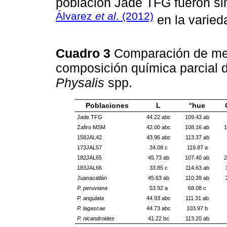
población Jade TFG fueron sim
Álvarez
et al
. (2012)
en la varie
Cuadro 3
Comparación de med
composición química parcial d
Physalis
spp.
Poblaciones
L
°hue
Jade TFG
44.22 abc
109.43 ab
Zafiro MSM
42.00 abc
108.16 ab
1
158JAL42
43.96 abc
113.37 ab
173JAL57
34.08 c
119.87 a
182JAL65
45.73 ab
107.40 ab
2
183JAL66
33.85 c
114.63 ab
Juanacatlán
45.63 ab
110.39 ab
P. peruviana
53.92 a
68.08 c
P. angulata
44.93 abc
111.31 ab
P. lagascae
44.73 abc
103.97 b
P. nicandroides
41.22 bc
113.20 ab