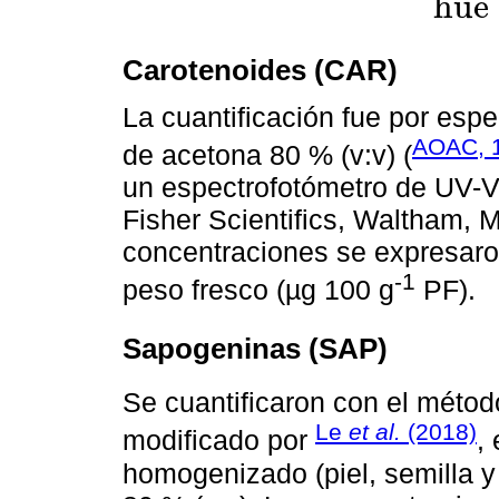
°
h
u
e
Carotenoides (CAR)
La cuantificación fue por esp
AOAC, 
de acetona 80 % (v:v) (
un espectrofotómetro de UV-
Fisher Scientifics, Waltham,
concentraciones se expresar
-1
peso fresco (µg 100 g
PF).
Sapogeninas (SAP)
Se cuantificaron con el métod
Le
et al.
(2018)
modificado por
,
homogenizado (piel, semilla y