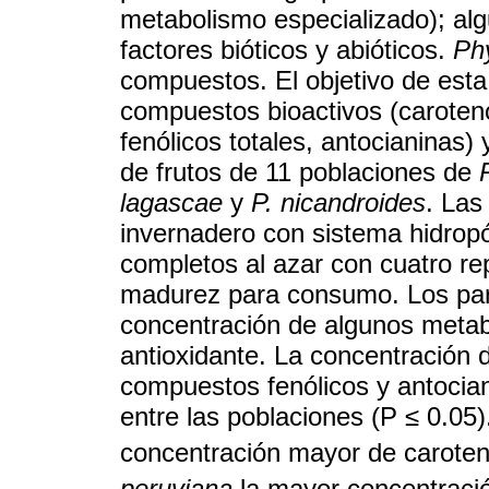
metabolismo especializado); alg
factores bióticos y abióticos.
Phy
compuestos. El objetivo de esta 
compuestos bioactivos (carote
fenólicos totales, antocianinas) 
de frutos de 11 poblaciones de
lagascae
y
P. nicandroides
. Las
invernadero con sistema hidropó
completos al azar con cuatro re
madurez para consumo. Los par
concentración de algunos metabo
antioxidante. La concentración 
compuestos fenólicos y antocianin
entre las poblaciones (P ≤ 0.05
concentración mayor de caroten
peruviana
la mayor concentraci