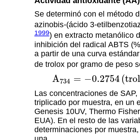
Actividad antioxidante (AA)
Se determinó con el método de
azinobis-(ácido 3-etilbenzotia
1999
) en extracto metanólico 
inhibición del radical ABTS (
a partir de una curva estánda
de trolox por gramo de peso 
A
=
−
0.2754
(
t
r
o
734
A
734
=
-
0.2754
t
r
o
l
o
x
+
0.5962
;
R
2
=
0.9991
Las concentraciones de SAP, 
triplicado por muestra, en un
Genesis 10UV, Thermo Fisher 
EUA). En el resto de las varia
determinaciones por muestra,
una.