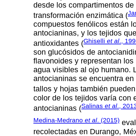
desde los compartimentos de 
Ja
transformación enzimática (
compuestos fenólicos están lo
antocianinas, y los tejidos qu
Ghiselli
et al
., 19
antioxidantes (
son glucósidos de antocianidi
flavonoides y representan los
agua visibles al ojo humano.
antocianinas se encuentra en f
tallos y hojas también pueden
color de los tejidos varía con 
Salinas
et al
., 201
antocianinas (
Medina-Medrano
et al
. (2015)
eval
recolectadas en Durango, Mé