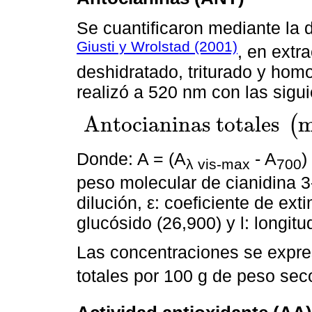
Se cuantificaron mediante la d
Giusti y Wrolstad (2001)
, en extr
deshidratado, triturado y hom
realizó a 520 nm con las sigu
A
n
t
o
c
i
a
n
i
n
a
s
t
o
t
a
l
e
s
(
A
n
t
o
c
i
a
n
i
n
a
s
t
o
t
a
l
e
s
m
g
L
-
1
=
A
×
P
M
×
F
D
×
1000
/
ε
×
1
Donde: A = (A
- A
)
λ vis-max
700
peso molecular de cianidina 3-
dilución, ε: coeficiente de ext
glucósido (26,900) y l: longit
Las concentraciones se expre
totales por 100 g de peso sec