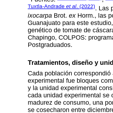
Tuxtla-Andrade
et al
. (2022)
. Las 
ixocarpa
Brot.
ex
Horm., las p
Guanajuato para este estudi
genético de tomate de cáscar
Chapingo, COLPOS: programa 
Postgraduados.
Tratamientos, diseño y uni
Cada población correspondió a
experimental fue bloques comp
y la unidad experimental cons
cada unidad experimental se o
madurez de consumo, una por 
se cosecharon entre diciembr