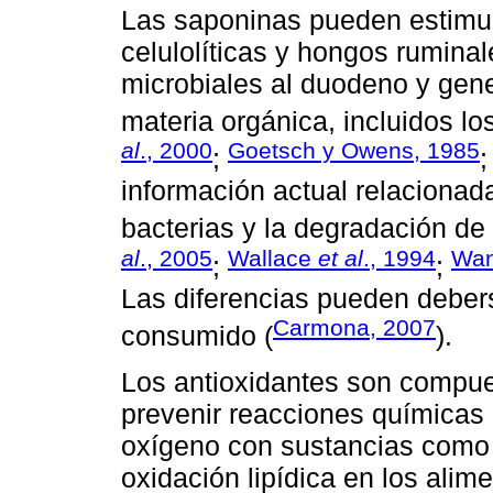
Las saponinas pueden estimula
celulolíticas y hongos ruminal
microbiales al duodeno y gen
materia orgánica, incluidos lo
al
., 2000
Goetsch y Owens, 1985
;
información actual relacionad
bacterias y la degradación de l
al
., 2005
Wallace
et al
., 1994
Wa
;
;
Las diferencias pueden debers
Carmona, 2007
consumido (
).
Los antioxidantes son compue
prevenir reacciones químicas
oxígeno con sustancias como l
oxidación lipídica en los alim