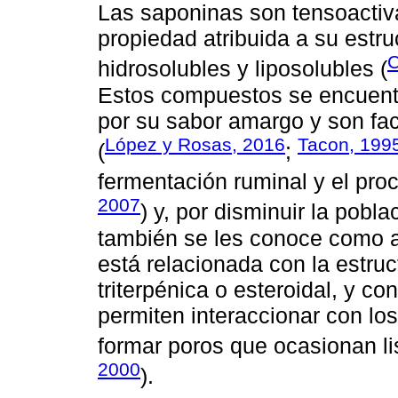
Las saponinas son tensoactiva
propiedad atribuida a su est
C
hidrosolubles y liposolubles (
Estos compuestos se encuentr
por su sabor amargo y son fac
López y Rosas, 2016
Tacon, 199
(
;
fermentación ruminal y el pro
2007
) y, por disminuir la pobl
también se les conoce como 
está relacionada con la estru
triterpénica o esteroidal, y co
permiten interaccionar con lo
formar poros que ocasionan lis
2000
).