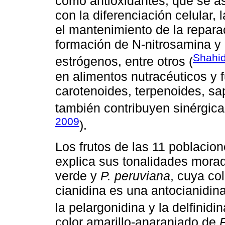
como antioxidantes, que se 
con la diferenciación celular,
el mantenimiento de la reparac
formación de N-nitrosamina y
Shahid
estrógenos, entre otros (
en alimentos nutracéuticos y f
carotenoides, terpenoides, sa
también contribuyen sinérgica
2009
).
Los frutos de las 11 poblacion
explica sus tonalidades mora
verde y
P. peruviana
, cuya co
cianidina es una antocianidin
la pelargonidina y la delfinidin
color amarillo-anaranjado de