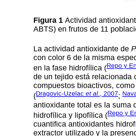
Figura 1
Actividad antioxidant
ABTS) en frutos de 11 poblac
La actividad antioxidante de
P
con color 6 de la misma espe
Repo y En
en la fase hidrofílica (
de un tejido está relacionada 
compuestos bioactivos, como 
Dragovic-Uzelac
et al
., 2007
Nav
(
;
antioxidante total es la suma 
Repo y E
hidrofílica y lipofílica (
cuantifica antioxidantes hidrofí
extractor utilizado y la presen