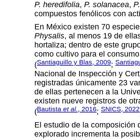
P. heredifolia
,
P. solanacea
,
P
compuestos fenólicos con acti
En México existen 70 especies
Physalis
, al menos 19 de ell
hortaliza; dentro de este grup
como cultivo para el consumo 
Santiaguillo y Blas, 2009
Santiagu
(
;
Nacional de Inspección y Cert
registradas únicamente 23 va
de ellas pertenecen a la Un
existen nueve registros de ot
Bautista
et al.
, 2016
SNICS, 2022
(
;
El estudio de la composición
explorado incrementa la posib