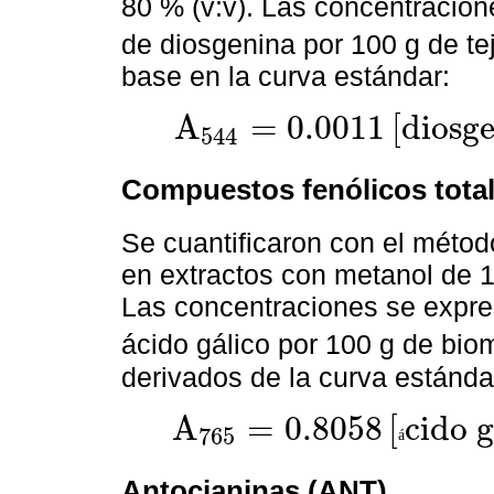
80 % (v:v). Las concentracio
de diosgenina por 100 g de te
base en la curva estándar:
A
=
0.0011
[
d
i
o
s
g
544
A
544
=
0.0011
d
i
o
s
g
e
n
i
n
a
+
0.0887
;
R
2
=
0.992
Compuestos fenólicos tota
Se cuantificaron con el métod
en extractos con metanol de 1
Las concentraciones se expre
ácido gálico por 100 g de bi
derivados de la curva estánda
A
=
0.8058
[
c
i
d
o
765
á
A
765
=
0.8058
á
c
i
d
o
g
a
l
i
c
o
+
0.077
;
R
2
=
0.9977
Antocianinas (ANT)