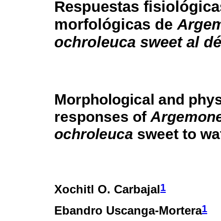
Respuestas fisiológica
morfológicas de
Arge
ochroleuca sweet al déf
Morphological and phys
responses of
Argemon
ochroleuca
sweet to wat
1
Xochitl O. Carbajal
1
Ebandro Uscanga-Mortera