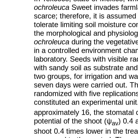
ochroleuca
Sweet invades farmlan
scarce; therefore, it is assume
tolerate limiting soil moisture c
the morphological and physiologi
ochroleuca
during the vegetativ
in a controlled environment ch
laboratory. Seeds with visible r
with sandy soil as substrate and
two groups, for irrigation and wa
seven days were carried out. T
randomized with five replication
constituted an experimental unit
approximately 16, the stomatal 
potential of the shoot (ψ
) 0.4 
av
shoot 0.4 times lower in the tre