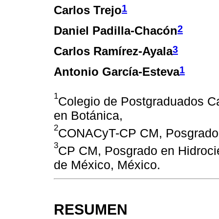
1
Carlos Trejo
2
Daniel Padilla-Chacón
3
Carlos Ramírez-Ayala
1
Antonio García-Esteva
1
Colegio de Postgraduados C
en Botánica,
2
CONACyT-CP CM, Posgrado 
3
CP CM, Posgrado en Hidrocie
de México, México.
RESUMEN