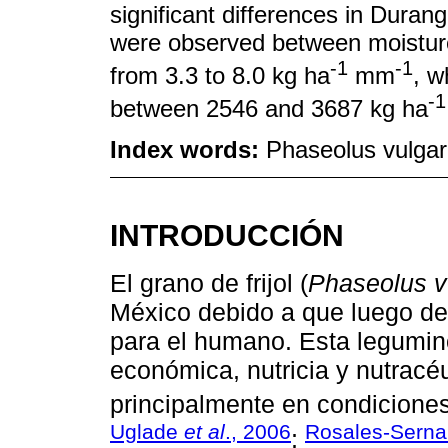
significant differences in Durang
were observed between moisture
-1
-1
from 3.3 to 8.0 kg ha
mm
, w
-1
between 2546 and 3687 kg ha
Index words:
Phaseolus vulgaris
INTRODUCCIÓN
El grano de frijol (
Phaseolus v
México debido a que luego de
para el humano. Esta legumin
económica, nutricia y nutracéu
principalmente en condicion
Uglade
et al
., 2006
Rosales-Serna 
;