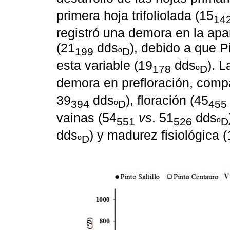
primera hoja trifoliolada (15
14
registró una demora en la apari
(21
dds
), debido a que Pi
199
ºD
esta variable (19
dds
). L
178
ºD
demora en prefloración, comp
39
dds
), floración (45
394
ºD
455
vainas (54
vs
. 51
dds
551
526
ºD
dds
) y madurez fisiológica 
ºD