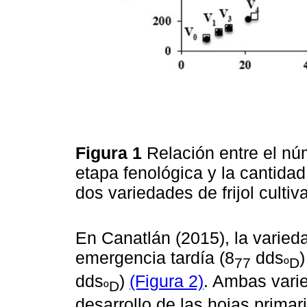
Figura 1
Relación entre el nú
etapa fenológica y la cantida
dos variedades de frijol cult
En Canatlán (2015), la varied
emergencia tardía (8
dds
)
77
ºD
dds
)
(Figura 2)
. Ambas vari
ºD
desarrollo de las hojas primar