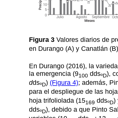
Figura 3
Valores diarios de pr
en Durango (A) y Canatlán (B
En Durango (2016), la varieda
la emergencia (9
dds
), c
100
ºD
d
ds
)
(Figura 4)
; además, Pi
ºD
para el despliegue de las hoja
hoja trifoliolada (15
dds
)
169
ºD
dds
), debido a que Pinto Sal
ºD