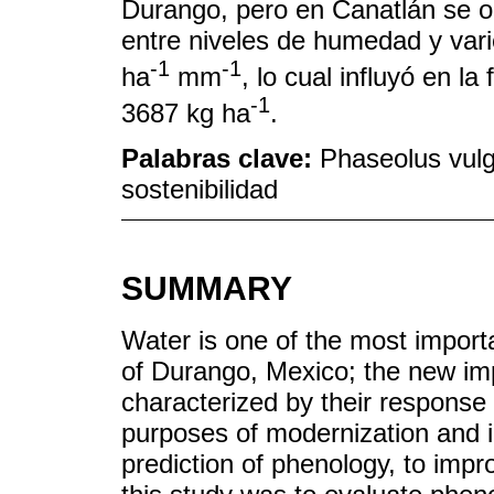
Durango, pero en Canatlán se ob
entre niveles de humedad y vari
-1
-1
ha
mm
, lo cual influyó en l
-1
3687 kg ha
.
Palabras clave:
Phaseolus vulg
sostenibilidad
SUMMARY
Water is one of the most importa
of Durango, Mexico; the new imp
characterized by their response t
purposes of modernization and ir
prediction of phenology, to impr