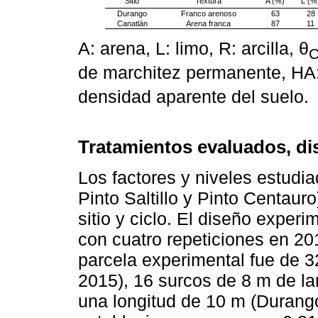
Sitio
Textura
A (%)
L (%
Durango
Franco arenoso
63
28
Canatlán
Arena franca
87
11
A: arena, L: limo, R: arcilla, θ
de marchitez permanente, HA
densidad aparente del suelo.
Tratamientos evaluados, di
Los factores y niveles estudiad
Pinto Saltillo y Pinto Centaur
sitio y ciclo. El diseño exper
con cuatro repeticiones en 20
parcela experimental fue de 3
2015), 16 surcos de 8 m de la
una longitud de 10 m (Durango