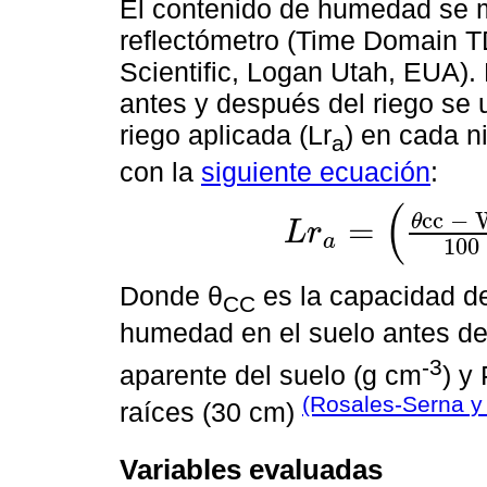
El contenido de humedad se m
reflectómetro (Time Domain 
Scientific, Logan Utah, EUA)
antes y después del riego se 
riego aplicada (Lr
) en cada n
a
con la
siguiente ecuación
:
(
c
c
−
θ
=
L
r
a
L
r
a
=
θ
c
c
-
W
a
100
ρ
a
×
P
r
100
Donde θ
es la capacidad d
CC
humedad en el suelo antes del
-3
aparente del suelo (g cm
) y
(Rosales-Serna y 
raíces (30 cm)
Variables evaluadas