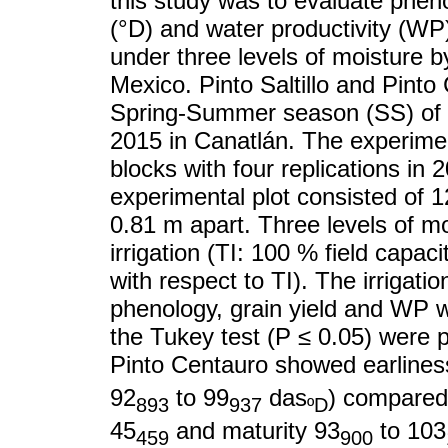
this study was to evaluate phen
(°D) and water productivity (WP)
under three levels of moisture by
Mexico. Pinto Saltillo and Pinto
Spring-Summer season (SS) of 
2015 in Canatlán. The experim
blocks with four replications in 
experimental plot consisted of 1
0.81 m apart. Three levels of mo
irrigation (TI: 100 % field capaci
with respect to TI). The irrigati
phenology, grain yield and WP w
the Tukey test (P ≤ 0.05) were 
Pinto Centauro showed earliness
92
to 99
das
) compared 
893
937
ºD
45
and maturity 93
to 103
459
900