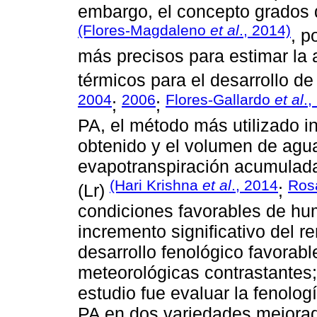
embargo, el concepto grados 
(Flores-Magdaleno
et al
., 2014)
, p
más precisos para estimar la
térmicos para el desarrollo d
2004
2006
Flores-Gallardo
et al
.,
;
;
PA, el método más utilizado in
obtenido y el volumen de agu
evapotranspiración acumulada 
(Hari Krishna
et al
., 2014
Rosa
(Lr)
;
condiciones favorables de hu
incremento significativo del 
desarrollo fenológico favorable
meteorológicas contrastantes; 
estudio fue evaluar la fenolog
PA en dos variedades mejorada