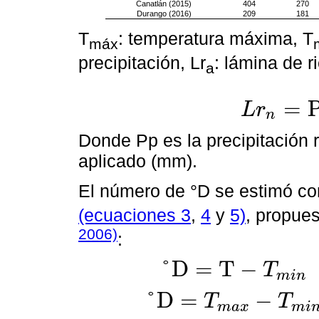
Canatlán (2015)
404
270
Durango (2016)
209
181
T
: temperatura máxima, T
máx
precipitación, Lr
: lámina de r
a
=
L
r
n
L
r
n
=
P
p
+
r
Donde Pp es la precipitación r
aplicado (mm).
El número de °D se estimó co
(ecuaciones 3
,
4
y
5)
, propue
2006)
:
°
D
=
T
−
T
m
i
n
°
D
=
T
-
T
m
i
n
s
i
T
<
T
m
a
x
;
°
D
=
−
T
T
m
a
x
m
i
°
D
=
T
m
a
x
-
T
m
i
n
s
i
T
≥
T
m
a
x
;