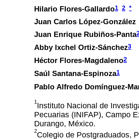
1
2
*
Hilario Flores-Gallardo
Juan Carlos López-González
Juan Enrique Rubiños-Panta
3
Abby Ixchel Ortiz-Sánchez
2
Héctor Flores-Magdaleno
1
Saúl Santana-Espinoza
Pablo Alfredo Domínguez-Mar
1
Instituto Nacional de Investi
Pecuarias (INIFAP), Campo Ex
Durango, México.
2
Colegio de Postgraduados, P