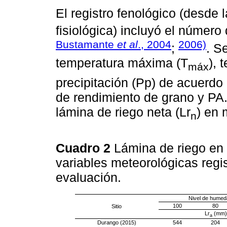
El registro fenológico (desde
fisiológica) incluyó el número
Bustamante
et al
., 2004
2006)
;
. S
temperatura máxima (T
), 
máx
precipitación (Pp) de acuerd
de rendimiento de grano y PA
lámina de riego neta (Lr
) en
n
Cuadro 2
Lámina de riego en
variables meteorológicas regis
evaluación.
Nivel de humed
100
80
Sitio
Lr
(mm)
a
Durango (2015)
544
204