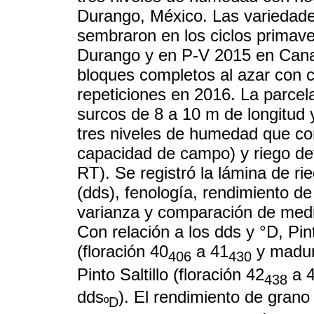
Durango, México. Las variedades
sembraron en los ciclos primav
Durango y en P-V 2015 en Canat
bloques completos al azar con c
repeticiones en 2016. La parcel
surcos de 8 a 10 m de longitud 
tres niveles de humedad que con
capacidad de campo) y riego def
RT). Se registró la lámina de ri
(dds), fenología, rendimiento de
varianza y comparación de medi
Con relación a los dds y °D, Pi
(floración 40
a 41
y madur
406
430
Pinto Saltillo (floración 42
a 
438
dds
). El rendimiento de grano 
ºD