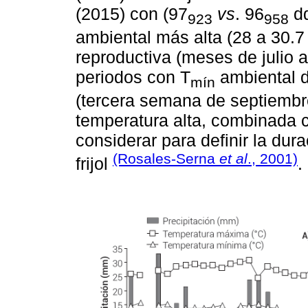
(2015) con (97
vs
. 96
d
923
958
ambiental más alta (28 a 30.7 
reproductiva (meses de julio 
periodos con T
ambiental d
mín
(tercera semana de septiemb
temperatura alta, combinada co
considerar para definir la dur
(Rosales-Serna
et al
., 2001)
frijol
.