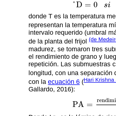
°
D
=
0
s
i
°
D
=
0
s
i
T
≤
T
m
a
x
;
donde T es la temperatura med
representan la temperatura m
intervalo requerido (umbral m
(de Medei
de la planta del frijol
madurez, se tomaron tres sub
el rendimiento de grano y lue
repetición. Las submuestras c
longitud, con una separación 
Hari Krishna
con la
ecuación 6
(
Gallardo, 2016):
r
e
n
d
i
m
i
P
A
=
P
A
=
r
e
n
d
i
m
i
e
n
t
o
(
k
g
h
a
-
1
)