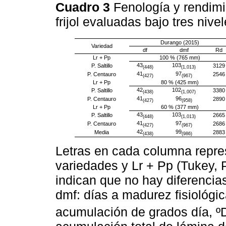
Cuadro 3
Fenología y rendimi
frijol evaluadas bajo tres ni
Durango (2015)
Variedad
df
dmf
Rd
Lr + Pp
100 % (765 mm)
43
103
P. Saltillo
3129
(448)
(1,013)
41
97
P. Centauro
2546
(427)
(967)
Lr + Pp
80 % (425 mm)
42
102
P. Saltillo
3380
(438)
(1,007)
41
96
P. Centauro
2890
(427)
(958)
Lr + Pp
60 % (377 mm)
43
103
P. Saltillo
2665
(448)
(1,013)
41
97
P. Centauro
2686
(427)
(967)
42
99
Media
2883
(438)
(986)
Letras en cada columna repres
variedades y Lr + Pp (Tukey, 
indican que no hay diferencias 
dmf: días a madurez fisiológic
acumulación de grados día, ºD