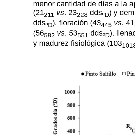
menor cantidad de días a la apa
(21
vs
. 23
dds
) y dem
211
228
ºD
dds
), floración (43
vs
. 41
ºD
445
(56
vs
. 53
dds
), llen
582
551
ºD
y madurez fisiológica (103
101