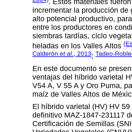
. Estos materiales fuero
incrementar la producción de
alto potencial productivo, pa
entre los productores en condi
siembras tardías, ciclo vegetat
(E
heladas en los Valles Altos
Calderón
et al
., 2013
Tadeo-Robl
;
En este documento se present
ventajas del híbrido varietal 
V54 A, V 55 A y Oro Puma, pa
maíz de Valles Altos de Méxic
El híbrido varietal (HV) HV 5
definitivo MAZ-1847-231117 de
Certificación de Semillas (SN
Variedades Vegetales (CNVV),