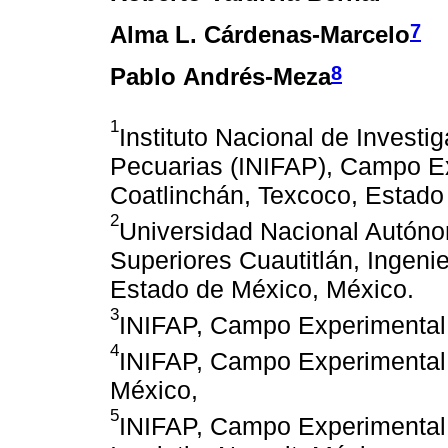
7
Alma L. Cárdenas-Marcelo
8
Pablo Andrés-Meza
1
Instituto Nacional de Investi
Pecuarias (INIFAP), Campo Ex
Coatlinchán, Texcoco, Estado
2
Universidad Nacional Autóno
Superiores Cuautitlán, Ingenier
Estado de México, México.
3
INIFAP, Campo Experimental I
4
INIFAP, Campo Experimental C
México,
5
INIFAP, Campo Experimental 