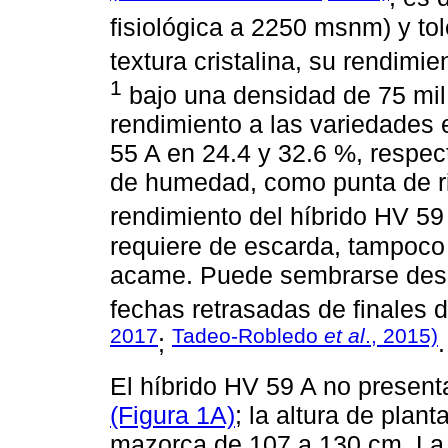
fisiológica a 2250 msnm) y to
textura cristalina, su rendim
1
bajo una densidad de 75 mil
rendimiento a las variedades 
55 A en 24.4 y 32.6 %, respe
de humedad, como punta de ri
rendimiento del híbrido HV 59 
requiere de escarda, tampoco 
acame. Puede sembrarse desd
fechas retrasadas de finales 
2017
Tadeo-Robledo
et al
., 2015)
;
.
El híbrido HV 59 A no presenta 
(Figura 1A)
; la altura de plan
mazorca de 107 a 130 cm. La f