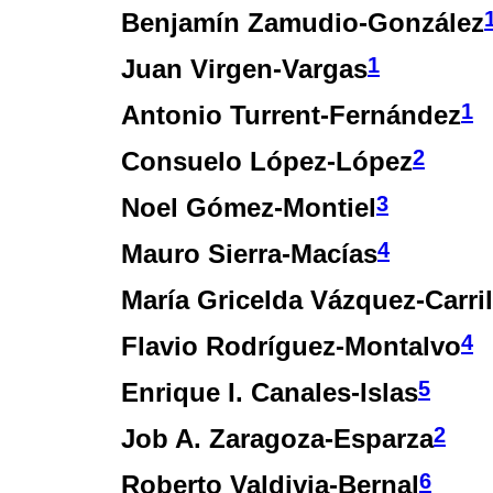
Benjamín Zamudio-González
1
Juan Virgen-Vargas
1
Antonio Turrent-Fernández
2
Consuelo López-López
3
Noel Gómez-Montiel
4
Mauro Sierra-Macías
María Gricelda Vázquez-Carril
4
Flavio Rodríguez-Montalvo
5
Enrique I. Canales-Islas
2
Job A. Zaragoza-Esparza
6
Roberto Valdivia-Bernal