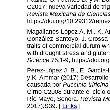
C2017: nueva variedad de trig
Revista Mexicana de Ciencias
https://doi.org/10.29312/reme
Magallanes-López A. M., K. A
González-Santoyo, J. Crossa 
traits of commercial durum whe
with drought stress and glute
Science
75:1-9, https://doi.or
Pérez-López J. B., E. García-L
y K. Ammar (2017) Desarrollo d
causada por
Puccinia triricina
Cirno C2008 durante el ciclo 
Río Mayo, Sonora.
Revista Me
2017):S39. [
Links
]