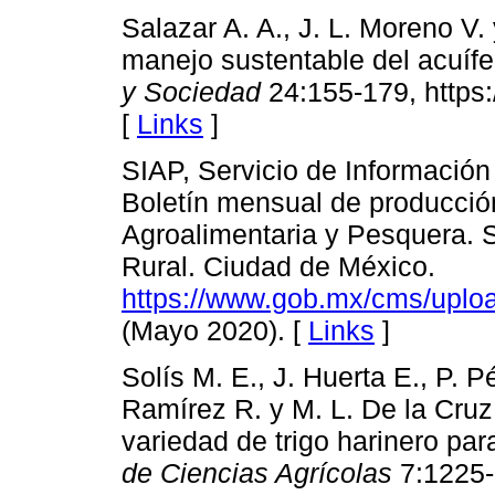
Salazar A. A., J. L. Moreno V. 
manejo sustentable del acuífe
y Sociedad
24:155-179, https:
[
Links
]
SIAP, Servicio de Información
Boletín mensual de producción
Agroalimentaria y Pesquera. S
Rural. Ciudad de México.
https://www.gob.mx/cms/uploa
(Mayo 2020). [
Links
]
Solís M. E., J. Huerta E., P. P
Ramírez R. y M. L. De la Cru
variedad de trigo harinero par
de Ciencias Agrícolas
7:1225-