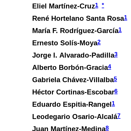
1
*
Eliel Martínez-Cruz
1
René Hortelano Santa Rosa
1
María F. Rodríguez-García
2
Ernesto Solís-Moya
3
Jorge I. Alvarado-Padilla
4
Alberto Borbón-Gracia
5
Gabriela Chávez-Villalba
6
Héctor Cortinas-Escobar
1
Eduardo Espitia-Rangel
7
Leodegario Osario-Alcalá
8
Juan Martínez-Medina