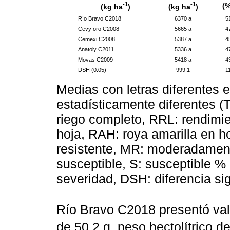
-1
-1
(%
(kg ha
)
(kg ha
)
Río Bravo C2018
6370 a
5
Cevy oro C2008
5665 a
4
Cemexi C2008
5387 a
4
Anatoly C2011
5336 a
4
Movas C2009
5418 a
4
DSH (0.05)
999.1
1
Medias con letras diferentes
estadísticamente diferentes (
riego completo, RRL: rendimien
hoja, RAH: roya amarilla en h
resistente, MR: moderadamen
susceptible, S: susceptible % 
severidad, DSH: diferencia sig
Río Bravo C2018 presentó val
de 50.2 g, peso hectolítrico d