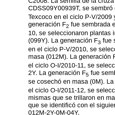
C2008. La semilla de la cruza 
CDSS09Y00939T, se sembró e
Texcoco en el ciclo P-V/2009
generación F
fue sembrada en
2
10, se seleccionaron plantas
(099Y). La generación F
fue 
3
en el ciclo P-V/2010, se selec
masa (012M). La generación 
el ciclo O-I/2010-11, se selec
2Y. La generación F
fue semb
5
se cosechó en masa (0M). La
el ciclo O-I/2011-12, se selec
mismas que se trillaron en mas
que se identificó con el sig
012M-2Y-0M-04Y.