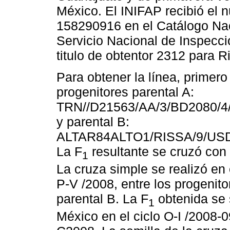
México. El INIFAP recibió el n
158290916 en el Catálogo Nac
Servicio Nacional de Inspecció
titulo de obtentor 2312 para 
Para obtener la línea, primero
progenitores parental A:
TRN//D21563/AA/3/BD2080/
y parental B:
ALTAR84ALTO1/RISSA/9/USDA
La F
resultante se cruzó con 
1
La cruza simple se realizó en 
P-V /2008, entre los progenito
parental B. La F
obtenida se
1
México en el ciclo O-I /2008-0