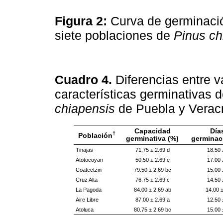
Figura 2:
Curva de germinaci
siete poblaciones de
Pinus ch
Cuadro 4.
Diferencias entre v
características germinativas 
chiapensis
de Puebla y Verac
Capacidad
Días
†
Población
germinativa (%)
germinac
Tinajas
71.75 ± 2.69 d
18.50 
Atotocoyan
50.50 ± 2.69 e
17.00 
Coatectzin
79.50 ± 2.69 bc
15.00 
Cruz Alta
76.75 ± 2.69 c
14.50 
La Pagoda
84.00 ± 2.69 ab
14.00 ±
Aire Libre
87.00 ± 2.69 a
12.50 
Atoluca
80.75 ± 2.69 bc
15.00 