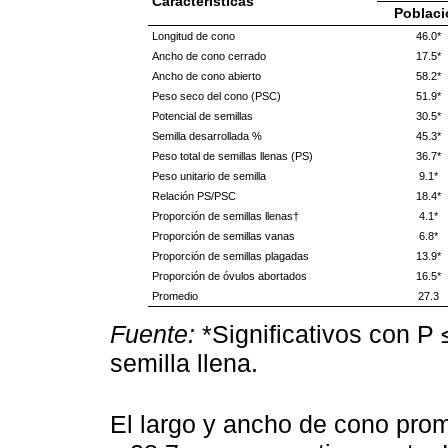
Características
Poblaci
Longitud de cono
46.0*
Ancho de cono cerrado
17.5*
Ancho de cono abierto
58.2*
Peso seco del cono (PSC)
51.9*
Potencial de semillas
30.5*
Semilla desarrollada %
45.3*
Peso total de semillas llenas (PS)
36.7*
Peso unitario de semilla
9.1*
Relación PS/PSC
18.4*
Proporción de semillas llenas†
4.1*
Proporción de semillas vanas
6.8*
Proporción de semillas plagadas
13.9*
Proporción de óvulos abortados
16.5*
Promedio
27.3
Fuente:
*Significativos con P 
semilla llena.
El largo y ancho de cono prom