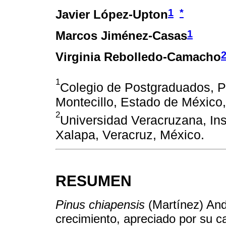
1
*
Javier López-Upton
1
Marcos Jiménez-Casas
Virginia Rebolledo-Camacho
1
Colegio de Postgraduados, P
Montecillo, Estado de México
2
Universidad Veracruzana, Inst
Xalapa, Veracruz, México.
RESUMEN
Pinus chiapensis
(Martínez) And
crecimiento, apreciado por su 