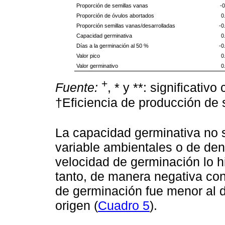
Proporción de semillas vanas
-0
Proporción de óvulos abortados
0
Proporción semillas vanas/desarrolladas
-0
Capacidad germinativa
0
Días a la germinación al 50 %
-0
Valor pico
0
Valor germinativo
0
+
Fuente:
, * y **: significativ
†Eficiencia de producción de s
La capacidad germinativa no s
variable ambientales o de den
velocidad de germinación lo hi
tanto, de manera negativa con
de germinación fue menor al di
origen (
Cuadro 5
).