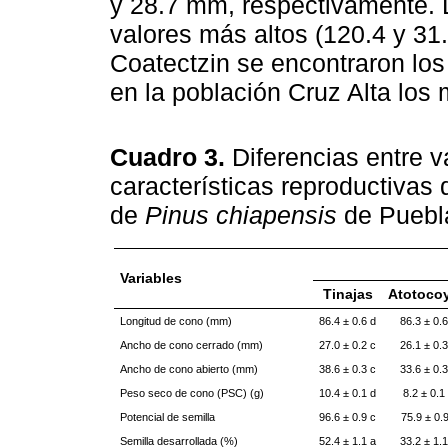
y 28.7 mm, respectivamente. L
valores más altos (120.4 y 31
Coatectzin se encontraron lo
en la población Cruz Alta los
Cuadro 3.
Diferencias entre v
características reproductivas
de
Pinus chiapensis
de Puebl
Variables
Tinajas
Atotoco
Longitud de cono (mm)
86.4 ± 0.6 d
86.3 ± 0.6
Ancho de cono cerrado (mm)
27.0 ± 0.2 c
26.1 ± 0.3
Ancho de cono abierto (mm)
38.6 ± 0.3 c
33.6 ± 0.3
Peso seco de cono (PSC) (g)
10.4 ± 0.1 d
8.2 ± 0.1
Potencial de semilla
96.6 ± 0.9 c
75.9 ± 0.9
Semilla desarrollada (%)
52.4 ± 1.1 a
33.2 ± 1.1