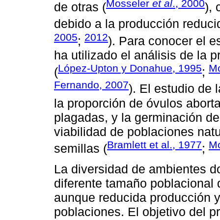
Mosseler
et al
., 2000
de otras (
),
debido a la producción reducid
2005
2012
;
). Para conocer el e
ha utilizado el análisis de la
López-Upton y Donahue, 1995
Mo
(
;
Fernando, 2007
). El estudio de
la proporción de óvulos aborta
plagadas, y la germinación de
viabilidad de poblaciones nat
Bramlett et al., 1977
M
semillas (
;
La diversidad de ambientes 
diferente tamaño poblacional 
aunque reducida producción y
poblaciones. El objetivo del p