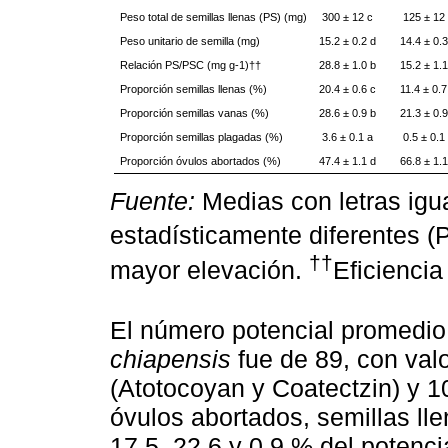
Peso total de semillas llenas (PS) (mg)
300 ± 12 c
125 ± 12
Peso unitario de semilla (mg)
15.2 ± 0.2 d
14.4 ± 0.3
Relación PS/PSC (mg g-1)††
28.8 ± 1.0 b
15.2 ± 1.1
Proporción semillas llenas (%)
20.4 ± 0.6 c
11.4 ± 0.7
Proporción semillas vanas (%)
28.6 ± 0.9 b
21.3 ± 0.9
Proporción semillas plagadas (%)
3.6 ± 0.1 a
0.5 ± 0.1
Proporción óvulos abortados (%)
47.4 ± 1.1 d
66.8 ± 1.1
Fuente:
Medias con letras igua
estadísticamente diferentes (
††
mayor elevación.
Eficiencia
El número potencial promedio
chiapensis
fue de 89, con val
(Atotocoyan y Coatectzin) y 1
óvulos abortados, semillas ll
17.5, 22.6 y 0.9 % del potenci