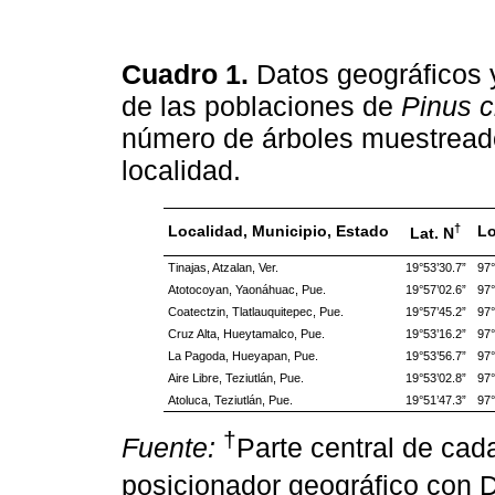
Cuadro 1.
Datos geográficos y
de las poblaciones de
Pinus c
número de árboles muestreado
localidad.
†
Localidad, Municipio, Estado
Lo
Lat. N
Tinajas, Atzalan, Ver.
19°53’30.7”
97°
Atotocoyan, Yaonáhuac, Pue.
19°57’02.6”
97°
Coatectzin, Tlatlauquitepec, Pue.
19°57’45.2”
97°
Cruz Alta, Hueytamalco, Pue.
19°53’16.2”
97°
La Pagoda, Hueyapan, Pue.
19°53’56.7”
97°
Aire Libre, Teziutlán, Pue.
19°53’02.8”
97°
Atoluca, Teziutlán, Pue.
19°51’47.3”
97°
†
Fuente:
Parte central de cad
posicionador geográfico co