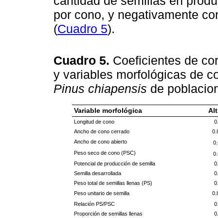
cantidad de semillas en produ
por cono, y negativamente co
(
Cuadro 5
).
Cuadro 5.
Coeficientes de cor
y variables morfológicas de c
Pinus chiapensis
de poblacio
Variable morfológica
Alt
Longitud de cono
0
Ancho de cono cerrado
0.
Ancho de cono abierto
0.
Peso seco de cono (PSC)
0.
Potencial de producción de semilla
0
Semilla desarrollada
0
Peso total de semillas llenas (PS)
0
Peso unitario de semilla
0.
Relación PS/PSC
0
Proporción de semillas llenas
0