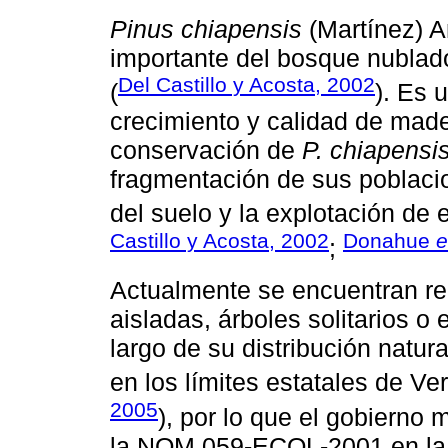
Pinus chiapensis
(Martínez) A
importante del bosque nublad
Del Castillo y Acosta, 2002
(
). Es 
crecimiento y calidad de made
conservación de
P. chiapensi
fragmentación de sus poblaci
del suelo y la explotación de
Castillo y Acosta, 2002
Donahue
e
;
Actualmente se encuentran rel
aisladas, árboles solitarios 
largo de su distribución natur
en los límites estatales de Ve
2005
), por lo que el gobierno
la NOM 059-ECOL-2001 en la c