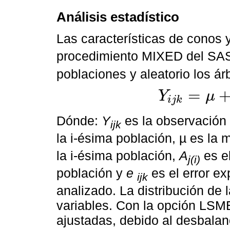
Análisis estadístico
Las características de conos y
procedimiento MIXED del SA
poblaciones y aleatorio los ár
=
Y
μ
i
j
k
Y
i
j
k
=
μ
+
P
i
+
A
j
i
+
e
i
j
k
Dónde:
Y
es la observación 
ijk
la i-ésima población, µ es la 
la i-ésima población,
A
es el
j(i)
población y
e
es el error e
ijk
analizado. La distribución de 
variables. Con la opción LSM
ajustadas, debido al desbala