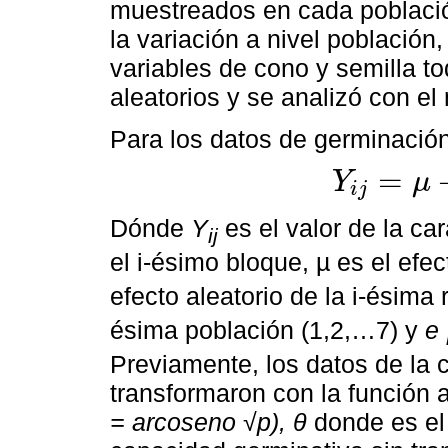
muestreados en cada població
la variación a nivel población,
variables de cono y semilla t
aleatorios y se analizó con e
Para los datos de germinación 
=
Y
μ
i
j
Y
i
j
=
μ
+
R
i
+
P
j
+
e
i
j
Dónde
Y
es el valor de la car
ij
el i-ésimo bloque, µ es el efe
efecto aleatorio de la i-ésima 
ésima población (1,2,…7) y
e
Previamente, los datos de la 
transformaron con la función 
= arcoseno √p), θ
donde es el 