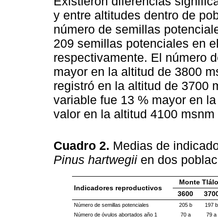
Existieron diferencias signifi
y entre altitudes dentro de p
número de semillas potencial
209 semillas potenciales en e
respectivamente. El número d
mayor en la altitud de 3800 m
registró en la altitud de 370
variable fue 13 % mayor en la
valor en la altitud 4100 msnm 
Cuadro 2.
Medias de indicado
Pinus hartwegii
en dos poblac
Monte Tlálo
Indicadores reproductivos
3600
370
Número de semillas potenciales
205 b
197 b
Número de óvulos abortados año 1
70 a
79 a