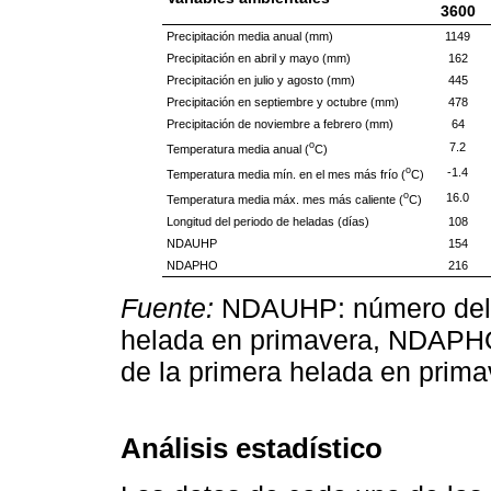
3600
Precipitación media anual (mm)
1149
Precipitación en abril y mayo (mm)
162
Precipitación en julio y agosto (mm)
445
Precipitación en septiembre y octubre (mm)
478
Precipitación de noviembre a febrero (mm)
64
o
7.2
Temperatura media anual (
C)
o
-1.4
Temperatura media mín. en el mes más frío (
C)
o
16.0
Temperatura media máx. mes más caliente (
C)
Longitud del periodo de heladas (días)
108
NDAUHP
154
NDAPHO
216
Fuente:
NDAUHP: número del d
helada en primavera, NDAPHO:
de la primera helada en prima
Análisis estadístico