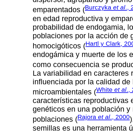
Burczyka
et al
.,
emparentados (
en edad reproductiva y empar
probabilidad de endogamia, lo
poblaciones por la acción de 
Hartl y Clark, 20
homocigóticos (
endogámica y muerte de los e
como consecuencia se produc
La variabilidad en caracteres
influenciada por la calidad de 
White
et al
.,
microambientales (
características reproductivas
genéticos en una población y 
Rajora
et al
., 2000
poblaciones (
)
semillas es una herramienta ú