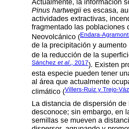
Actualmente, la información s
Pinus hartwegii
es escasa, au
actividades extractivas, ince
fragmentado las poblaciones d
Endara-Agramon
Neovolcánico (
de la precipitación y aumento
de la reducción de la superfic
Sánchez
et al
., 2017
). Existen p
esta especie pueden tener un
al área que actualmente ocu
Villers-Ruiz y Trejo-V
climático (
La distancia de dispersión de
desconoce; sin embargo, en la
semillas se mueven a distanc
dispersor, agrupando y promo