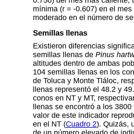
mínima (r = -0.607) en el mes
moderado en el número de sem
Semillas llenas
Existieron diferencias signifi
semillas llenas de
Pinus hartw
altitudes dentro de ambas po
104 semillas llenas en los co
de Toluca y Monte Tláloc, res
llenas representó el 48.2 y 49
conos en NT y MT, respectiva
llenas se encontró a los 380
valor de este indicador repro
en el NT (
Cuadro 2
). Quizás,
de un número elevado de indiv