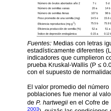
Número de óvulos abortados año 2
7 c
5 d
Número de semillas vanas
20 a
14 b
Número de semillas llenas
107 b
98 b
Peso promedio de una semilla (mg)
14.5 e
15.6 
-1
75.5 b
75.9 
Eficiencia reproductiva (mg g
)
Eficiencia producción de semilla (%)
52 a
51 a
Índice de depresión endogámica
0.15 a
0.12 
Fuentes:
Medias con letras igu
estadísticamente diferentes (
indicadores que cumplieron c
prueba Kruskal-Wallis (P ≤ 0.
con el supuesto de normalida
El valor promedio del número
poblaciones fue menor al valo
de
P. hartwegii
en el Cofre de 
2003
), quizás las condiciones 