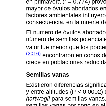
en primavera (r = 0.774) pro
mayor de óvulos abortados en
factores ambientales influyero
consecuencia, en la muerte d
El número de óvulos abortados
número de semillas potenciale
valor fue menor que los porce
(2016)
encontraron en conos 
crece en poblaciones reducid
Semillas vanas
Existieron diferencias signifi
y entre altitudes (P < 0.0002
hartwegii
para semillas vanas.
semillas vanas por cono en e