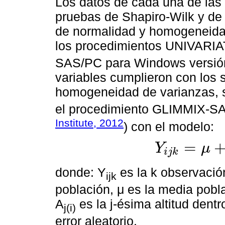
Los datos de cada una de las 
pruebas de Shapiro-Wilk y de B
de normalidad y homogeneidad
los procedimientos UNIVARIAT
SAS/PC para Windows versión
variables cumplieron con los
homogeneidad de varianzas, se
el procedimiento GLIMMIX-SA
Institute, 2012
) con el modelo:
=
Y
μ
i
j
k
Y
i
j
k
=
μ
+
P
i
+
A
j
i
+
ε
i
j
k
donde: Y
es la k observación
ijk
población, μ es la media pobla
A
es la j-ésima altitud dentr
j(i)
error aleatorio.