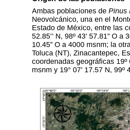
Ambas poblaciones de
Pinus 
Neovolcánico, una en el Monte
Estado de México, entre las 
52.85’’ N, 98º 43’ 57.81” O a 
10.45” O a 4000 msnm; la otr
Toluca (NT), Zinacantepec, Es
coordenadas geográficas 19º 0
msnm y 19° 07’ 17.57 N, 99º 