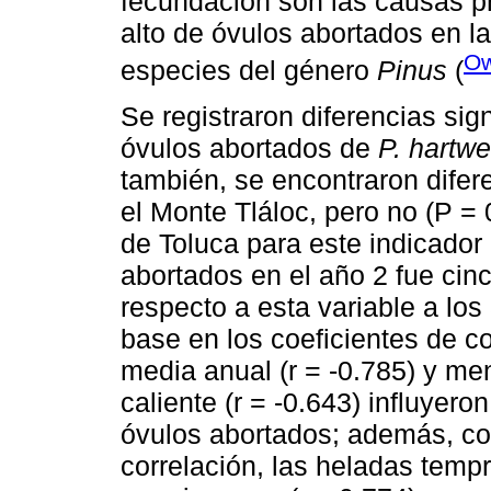
fecundación son las causas 
alto de óvulos abortados en l
Ow
especies del género
Pinus
(
Se registraron diferencias sign
óvulos abortados de
P. hartwe
también, se encontraron difere
el Monte Tláloc, pero no (P = 
de Toluca para este indicador
abortados en el año 2 fue ci
respecto a esta variable a lo
base en los coeficientes de c
media anual (r = -0.785) y m
caliente (r = -0.643) influye
óvulos abortados; además, co
correlación, las heladas tempr