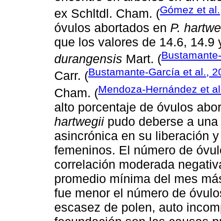
Gómez et al.
ex Schltdl. Cham. (
óvulos abortados en
P. hartwe
que los valores de 14.6, 14.9
Bustamante-G
durangensis
Mart. (
Bustamante-García et al., 
Carr. (
Mendoza-Hernández et al
Cham. (
alto porcentaje de óvulos abo
hartwegii
pudo deberse a una c
asincrónica en su liberación y 
femeninos. El número de óvul
correlación moderada negativa
promedio mínima del mes más f
fue menor el número de óvulo
escasez de polen, auto incomp