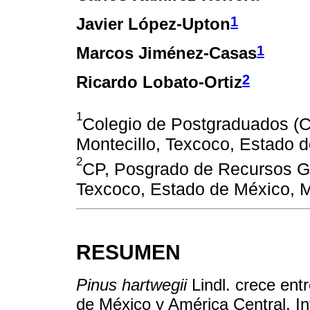
1
Javier López-Upton
1
Marcos Jiménez-Casas
2
Ricardo Lobato-Ortiz
1
Colegio de Postgraduados (C
Montecillo, Texcoco, Estado 
2
CP, Posgrado de Recursos Ge
Texcoco, Estado de México, 
RESUMEN
Pinus hartwegii
Lindl. crece en
de México y América Central. I