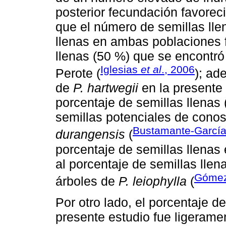
posterior fecundación favorecie
que el número de semillas llen
llenas en ambas poblaciones f
llenas (50 %) que se encontró
Iglesias
et al
., 2006
Perote (
); ad
de
P. hartwegii
en la presente 
porcentaje de semillas llenas
semillas potenciales de cono
Bustamante-Garcí
durangensis
(
porcentaje de semillas llena
al porcentaje de semillas llen
Góme
árboles de
P. leiophylla
(
Por otro lado, el porcentaje d
presente estudio fue ligeramen