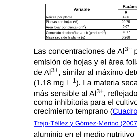
Paráme
Variable
a
Raíces por planta
4.66
Plantas con hojas (%)
29.75
2
9.07
Área foliar por planta (cm
)
-2
0.017
Contenido de clorofilas a + b (μmol cm
)
Masa seca de la planta (g)
0.268
3+
Las concentraciones de Al
p
emisión de hojas y el área fol
3+
de Al
, similar al máximo det
-1
(1.18 mg L
). La materia seca
3+
más sensible al Al
, refleja
como inhibitoria para el culti
crecimiento temprano (
Cuadro
Trejo-Téllez y Gómez-Merino (2007
aluminio en el medio nutritivo