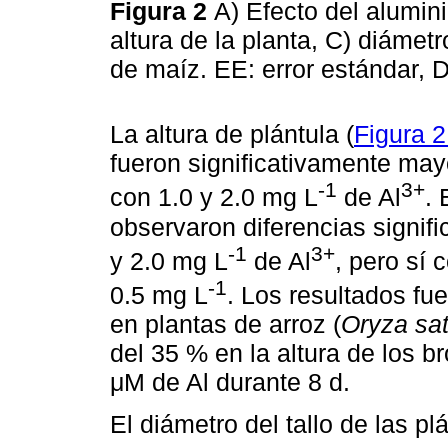
Figura 2
A) Efecto del alumini
altura de la planta, C) diámetro
de maíz. EE: error estándar, 
La altura de plántula (
Figura 
fueron significativamente may
-1
3+
con 1.0 y 2.0 mg L
de Al
. 
observaron diferencias signifi
-1
3+
y 2.0 mg L
de Al
, pero sí 
-1
0.5 mg L
. Los resultados fu
en plantas de arroz (
Oryza sat
del 35 % en la altura de los b
μM de Al durante 8 d.
El diámetro del tallo de las pl