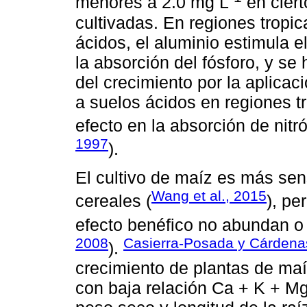
menores a 2.0 mg L
en ciert
cultivadas. En regiones tropi
ácidos, el aluminio estimula e
la absorción del fósforo, y s
del crecimiento por la aplica
a suelos ácidos en regiones t
efecto en la absorción de nitró
1997
).
El cultivo de maíz es más sens
Wang et al., 2015
cereales (
), pe
efecto benéfico no abundan o
2008
Casierra-Posada y Cárdena
).
crecimiento de plantas de maí
con baja relación Ca + K + Mg/