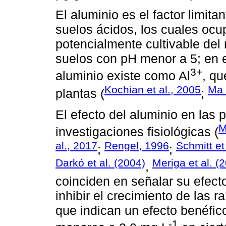
El aluminio es el factor limita
suelos ácidos, los cuales ocup
potencialmente cultivable del 
suelos con pH menor a 5; en 
3+
aluminio existe como Al
, qu
Kochian et al., 2005
Ma 
plantas (
;
El efecto del aluminio en las 
M
investigaciones fisiológicas (
al., 2017
Rengel, 1996
Schmitt et
;
;
Darkó et al. (2004)
Meriga et al. (
,
coinciden en señalar su efecto
inhibir el crecimiento de las 
que indican un efecto benéfic
-1