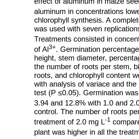
effect of aluminum in maize see
aluminum in concentrations low
chlorophyll synthesis. A comple
was used with seven replications
3+
of Al
. Germination percentag
height, stem diameter, percentag
the number of roots per stem, 
roots, and chlorophyll content
with analysis of variace and t
test (P ≤0.05). Germination wa
3.94 and 12.8% with 1.0 and 2.
control. The number of roots pe
-1
treatment of 2.0 mg L
compared
plant was higher in all the treat