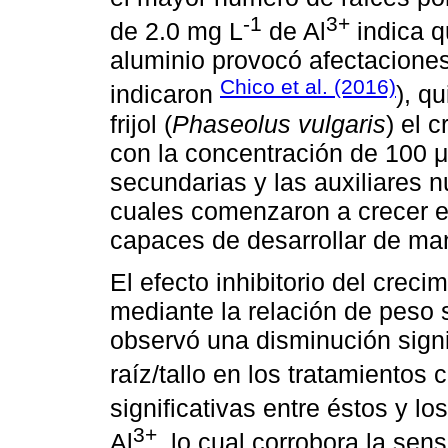
-1
3+
de 2.0 mg L
de Al
indica q
aluminio provocó afectaciones
Chico et al. (2016)
indicaron
), q
frijol (
Phaseolus vulgaris
) el 
con la concentración de 100 μ
secundarias y las auxiliares 
cuales comenzaron a crecer e
capaces de desarrollar de man
El efecto inhibitorio del creci
mediante la relación de peso s
observó una disminución signif
raíz/tallo en los tratamientos 
significativas entre éstos y lo
3+
Al
, lo cual corrobora la sen