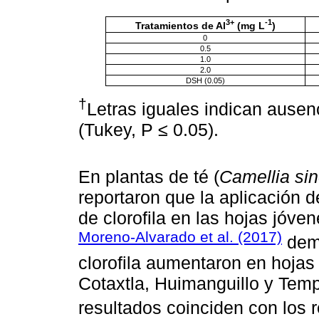
3+
-1
Tratamientos de Al
(mg L
)
0
0.5
1.0
2.0
DSH (0.05)
†
Letras iguales indican ausenc
(Tukey, P ≤ 0.05).
En plantas de té (
Camellia si
reportaron que la aplicación d
de clorofila en las hojas jóve
Moreno-Alvarado et al. (2017)
demo
clorofila aumentaron en hojas
Cotaxtla, Huimanguillo y Temp
resultados coinciden con los 