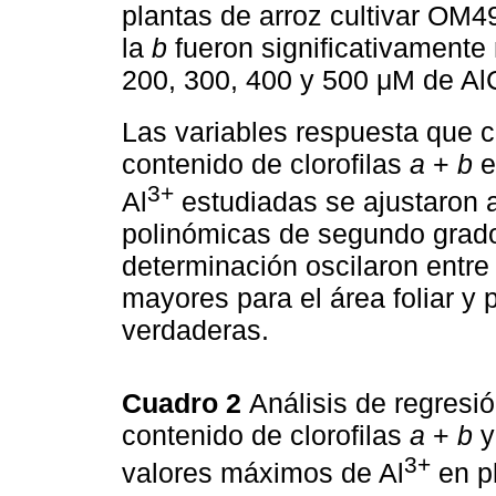
plantas de arroz cultivar OM49
la
b
fueron significativamente 
200, 300, 400 y 500 μM de Al
Las variables respuesta que ca
contenido de clorofilas
a
+
b
e
3+
Al
estudiadas se ajustaron 
polinómicas de segundo grado
determinación oscilaron entre 
mayores para el área foliar y 
verdaderas.
Cuadro 2
Análisis de regresió
contenido de clorofilas
a
+
b
y
3+
valores máximos de Al
en p