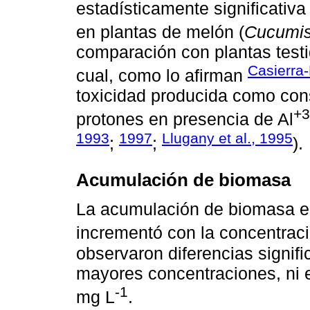
estadísticamente significativa 
en plantas de melón (
Cucumis
comparación con plantas testi
Casierra
cual, como lo afirman
toxicidad producida como cons
+3
protones en presencia de Al
1993
1997
Llugany et al., 1995
;
;
).
Acumulación de biomasa
La acumulación de biomasa en 
incrementó con la concentraci
observaron diferencias signifi
mayores concentraciones, ni en
-1
mg L
.