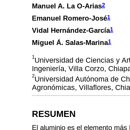
2
Manuel A. La O-Arias
1
Emanuel Romero-José
1
Vidal Hernández-García
1
Miguel Á. Salas-Marina
1
Universidad de Ciencias y Ar
Ingeniería, Villa Corzo, Chiap
2
Universidad Autónoma de Chi
Agronómicas, Villaflores, Chi
RESUMEN
El aluminio es el elemento más l