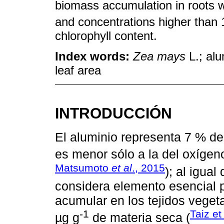
biomass accumulation in roots we
and concentrations higher than 
chlorophyll content.
Index words:
Zea mays
L.; al
leaf area
INTRODUCCIÓN
El aluminio representa 7 % de
es menor sólo a la del oxígeno 
Matsumoto
et al
., 2015
); al igual
considera elemento esencial 
acumular en los tejidos veget
-1
Taiz et
µg g
de materia seca (