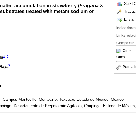
SciELO
atter accumulation in strawberry (
Fragaria ×
substrates treated with metam sodium or
Traduc
Enviar 
Indicadore
Links rela
Compartir
Otros
1
*
la
Otros
2
-Raya
Permali
1
a
, Campus Montecillo, Montecillo, Texcoco, Estado de México, México.
pingo, Departamento de Preparatoria Agrícola, Chapingo, Estado de México