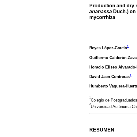
Production and dry m
ananassa
Duch.) on 
mycorrhiza
1
Reyes López-García
Guillermo Calderón-Zava
Horacio Eliseo Alvarado
1
David Jaen-Contreras
Humberto Vaquera-Huert
1
Colegio de Postgraduados
2
Universidad Autónoma Cha
RESUMEN