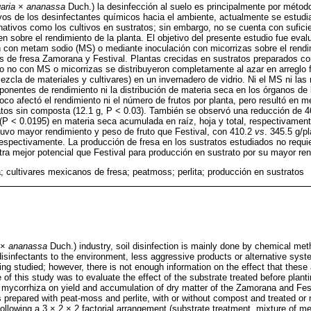
aria
×
ananassa
Duch.) la desinfección al suelo es principalmente por métod
ivos de los desinfectantes químicos hacia el ambiente, actualmente se estud
nativos como los cultivos en sustratos; sin embargo, no se cuenta con suficie
en sobre el rendimiento de la planta. El objetivo del presente estudio fue evalu
n con metam sodio (MS) o mediante inoculación con micorrizas sobre el rend
s de fresa Zamorana y Festival. Plantas crecidas en sustratos preparados co
o no con MS o micorrizas se distribuyeron completamente al azar en arreglo f
ezcla de materiales y cultivares) en un invernadero de vidrio. Ni el MS ni las
ponentes de rendimiento ni la distribución de materia seca en los órganos de l
o afectó el rendimiento ni el número de frutos por planta, pero resultó en me
tos sin composta (12.1 g, P < 0.03). También se observó una reducción de 4
P < 0.0195) en materia seca acumulada en raíz, hoja y total, respectivament
vo mayor rendimiento y peso de fruto que Festival, con 410.2
vs
. 345.5 g/p
 respectivamente. La producción de fresa en los sustratos estudiados no requie
a mejor potencial que Festival para producción en sustrato por su mayor ren
 cultivares mexicanos de fresa; peatmoss; perlita; producción en sustratos
×
ananassa
Duch.) industry, soil disinfection is mainly done by chemical met
 disinfectants to the environment, less aggressive products or alternative sy
ing studied; however, there is not enough information on the effect that these 
 of this study was to evaluate the effect of the substrate treated before pla
h mycorrhiza on yield and accumulation of dry matter of the Zamorana and Fest
 prepared with peat-moss and perlite, with or without compost and treated or
ollowing a 3 × 2 × 2 factorial arrangement (substrate treatment, mixture of med