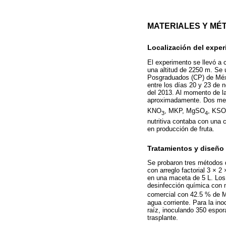
MATERIALES Y MÉ
Localización del exper
El experimento se llevó a 
una altitud de 2250 m. Se 
Posgraduados (CP) de Méxic
entre los días 20 y 23 de 
del 2013. Al momento de la
aproximadamente. Dos mes
KNO
, MKP, MgSO
, KSO
3
4
nutritiva contaba con una 
en producción de fruta.
Tratamientos y diseño
Se probaron tres métodos d
con arreglo factorial 3 × 2
en una maceta de 5 L. Los 
desinfección química con m
comercial con 42.5 % de M
agua corriente. Para la ino
raíz, inoculando 350 espor
trasplante.