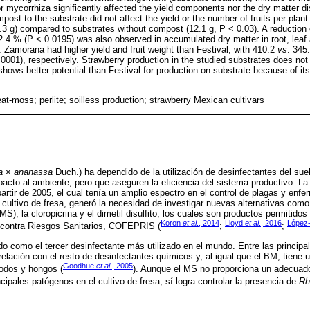
mycorrhiza significantly affected the yield components nor the dry matter dist
ost to the substrate did not affect the yield or the number of fruits per plant 
11.3 g) compared to substrates without compost (12.1 g, P < 0.03). A reduction
.4 % (P < 0.0195) was also observed in accumulated dry matter in root, leaf an
 Zamorana had higher yield and fruit weight than Festival, with 410.2
vs
. 345
0.0001), respectively. Strawberry production in the studied substrates does not 
ows better potential than Festival for production on substrate because of its 
t-moss; perlite; soilless production; strawberry Mexican cultivars
a
×
ananassa
Duch.) ha dependido de la utilización de desinfectantes del su
acto al ambiente, pero que aseguren la eficiencia del sistema productivo. La 
artir de 2005, el cual tenía un amplio espectro en el control de plagas y enfe
 cultivo de fresa, generó la necesidad de investigar nuevas alternativas como 
S), la cloropicrina y el dimetil disulfito, los cuales son productos permitido
Koron
et al
., 2014
Lloyd
et al
., 2016
López
n contra Riesgos Sanitarios, COFEPRIS (
;
;
 como el tercer desinfectante más utilizado en el mundo. Entre las principal
lación con el resto de desinfectantes químicos y, al igual que el BM, tiene 
Goodhue
et al
., 2005
odos y hongos (
). Aunque el MS no proporciona un adecuado
ncipales patógenos en el cultivo de fresa, sí logra controlar la presencia de
Rh