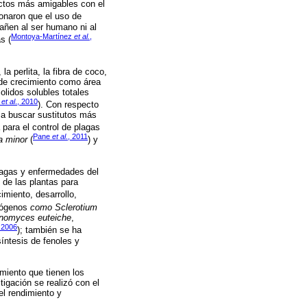
uctos más amigables con el
naron que el uso de
añen al ser humano ni al
Montoya-Martínez
et al.
,
s (
, la perlita, la fibra de coco,
s de crecimiento como área
olidos solubles totales
h
et al
., 2010
). Con respecto
 a buscar sustitutos más
 para el control de plagas
Pane
et al
., 2011
ia minor
(
) y
plagas y enfermedades del
 de las plantas para
cimiento, desarrollo,
atógenos
como Sclerotium
nomyces euteiche
,
, 2006
); también se ha
íntesis de fenoles y
imiento que tienen los
tigación se realizó con el
el rendimiento y