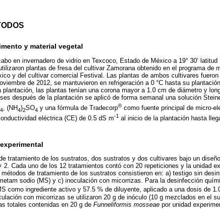
TODOS
imento y material vegetal
cabo en invernadero de vidrio en Texcoco, Estado de México a 19° 30’ latitud 
utilizaron plantas de fresa del cultivar Zamorana obtenido en el programa de 
o y del cultivar comercial Festival. Las plantas de ambos cultivares fueron
noviembre de 2012, se mantuvieron en refrigeración a 0 °C hasta su plantación
 plantación, las plantas tenían una corona mayor a 1.0 cm de diámetro y long
es después de la plantación se aplicó de forma semanal una solución Stei
®
, (NH
)
SO
y una fórmula de Tradecorp
como fuente principal de micro-el
4
4
2
4
-1
conductividad eléctrica (CE) de 0.5 dS m
al inicio de la plantación hasta ll
 experimental
e tratamiento de los sustratos, dos sustratos y dos cultivares bajo un dise
 × 2. Cada uno de los 12 tratamientos contó con 20 repeticiones y la unidad e
métodos de tratamiento de los sustratos consistieron en: a) testigo sin desinf
etam sodio (MS) y c) inoculación con micorrizas. Para la desinfección quími
S como ingrediente activo y 57.5 % de diluyente, aplicado a una dosis de 1.
culación con micorrizas se utilizaron 20 g de inóculo (10 g mezclados en el su
as totales contenidas en 20 g de
Funneliformis mosseae
por unidad experime