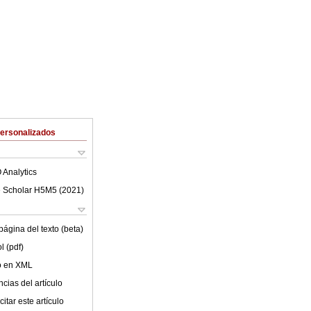
Personalizados
 Analytics
 Scholar H5M5 (
2021
)
ágina del texto (beta)
l (pdf)
lo en XML
cias del artículo
itar este artículo