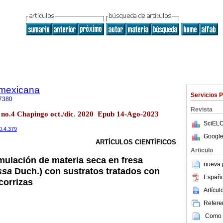
a mexicana
Servicios 
7380
Revista
43 no.4 Chapingo oct./dic. 2020 Epub 14-Ago-2023
SciELO
0.4.379
Google
ARTÍCULOS CIENTÍFICOS
Articulo
ulación de materia seca en fresa
nueva p
ssa
Duch.) con sustratos tratados con
Españo
corrizas
Artícu
Referen
Como c