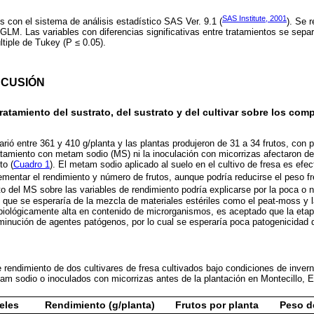
SAS Institute, 2001
s con el sistema de análisis estadístico SAS Ver. 9.1 (
). Se r
GLM. Las variables con diferencias significativas entre tratamientos se sepa
tiple de Tukey (P ≤ 0.05).
SCUSIÓN
ratamiento del sustrato, del sustrato y del cultivar sobre los co
arió entre 361 y 410 g/planta y las plantas produjeron de 31 a 34 frutos, con 
ratamiento con metam sodio (MS) ni la inoculación con micorrizas afectaron de
to (
Cuadro 1
). El metam sodio aplicado al suelo en el cultivo de fresa es efec
ementar el rendimiento y número de frutos, aunque podría reducirse el peso fr
to del MS sobre las variables de rendimiento podría explicarse por la poca o 
ue se esperaría de la mezcla de materiales estériles como el peat-moss y la
iológicamente alta en contenido de microrganismos, es aceptado que la etapa
inución de agentes patógenos, por lo cual se esperaría poca patogenicidad d
rendimiento de dos cultivares de fresa cultivados bajo condiciones de inve
am sodio o inoculados con micorrizas antes de la plantación en Montecillo,
eles
Rendimiento (g/planta)
Frutos por planta
Peso de