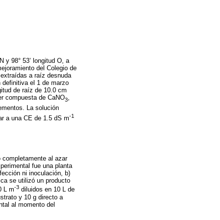
N y 98° 53’ longitud O, a
mejoramiento del Colegio de
 extraídas a raíz desnuda
 definitiva el 1 de marzo
itud de raíz de 10.0 cm
ner compuesta de CaNO
,
3
ementos. La solución
-1
egar a una CE de 1.5 dS m
ño completamente al azar
xperimental fue una planta
ección ni inoculación, b)
ca se utilizó un producto
-3
0 L m
diluidos en 10 L de
strato y 10 g directo a
ntal al momento del