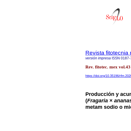
Revista fitotecni
versión impresa
ISSN
0187-
Rev. fitotec. mex vol.
https://doi.org/10.35196/rfm.202
Producción y acum
(
Fragaria × anana
metam sodio o mi