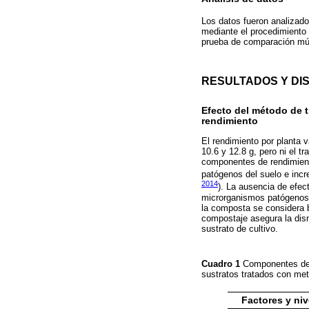
Los datos fueron analizado
mediante el procedimiento 
prueba de comparación múl
RESULTADOS Y DI
Efecto del método de t
rendimiento
El rendimiento por planta v
10.6 y 12.8 g, pero ni el t
componentes de rendimien
patógenos del suelo e incr
2014
). La ausencia de efec
microrganismos patógenos q
la composta se considera b
compostaje asegura la dism
sustrato de cultivo.
Cuadro 1
Componentes de 
sustratos tratados con met
Factores y niv