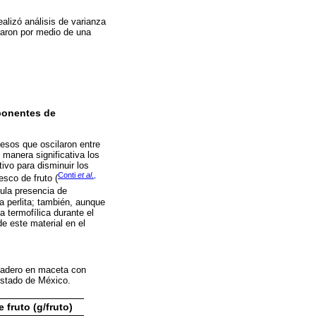
ealizó análisis de varianza
raron por medio de una
mponentes de
pesos que oscilaron entre
 manera significativa los
tivo para disminuir los
Conti
et al
.,
esco de fruto (
nula presencia de
 perlita; también, aunque
 termofílica durante el
e este material en el
rnadero en maceta con
 Estado de México.
 fruto (g/fruto)