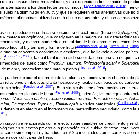
a de los consumidores ha cambiado, y su exigencia en la utilización de prod
López-Aranda
et al
. (2016a)
ar alternativas a los desinfectantes químicos.
mencio
l suelo ha disminuido en 30 % y que se requieren otras alternativas que no d
métodos alternativos utilizados está el uso de sustratos y el uso de micorriza
ados en la producción de fresa se encuentra el peat-moss (turba de
Sphagnum
)
uos y materiales orgánicos, que coadyuvan en la mejora de las característica
, rendimiento, y mejoran parámetros de calidad de fruto como el contenido de s
Alvarado
et al
., 2014
Lieten, 2013
Sing
 ascórbico, pH, y tamaño y forma de fruto (
;
;
cionar su desventaja económica y ambiental, que ha llevado a varios países
Lanzi
et al
., 2009
a (
), la cual también ha sido sugerida como una vía no química
fermedades del suelo como
Phythium ultimum, Rhizoctonia solani
y
Sclerotin
Lloyd
et al
., 2016
o de micro y macroelementos para la planta (
).
izas pueden mejorar el desarrollo de las plantas y coadyuvar en el control de 
an relaciones simbióticas planta-hospedero y reciben compuestos de carbono
Pandey
et al
., 2007
lo biológico (
). Esta simbiosis tiene efecto positivo en el cre
Fan
et al
., 2008
minerales en plantas de fresa (
); además, las protege contra p
sporum
,
Verticillium dahliae
,
Helicobasidium mompa
,
Rhizoctonia solani
,
Apha
Gosling
et al
.
omina
,
Phytophthora
,
Pythium
,
Thielaviopsis
y varios nemátodos (
as tienen buen efecto en el incremento del metabolismo secundario, como la s
2013
).
ón disponible relacionada con el efecto sobre variables de crecimiento y rend
lógicos en sustratos previos a la plantación en el cultivo de fresa, esta inves
tos con o sin composta y tratados con MS o inoculados con micorrizas sobre 
a en dos cultivares de fresa.