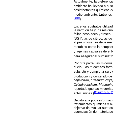
Actualmente, la preferenci
ambiente ha llevado a busc
desinfectantes químicos de
medio ambiente. Entre los 
2019
).
Entre los sustratos utiliz
la vermiculita y los resid
foliar, peso seco y fresco
(SST), ácido cítrico, ácido
al peat-moss, se debe men
rentables como la compost
y agentes causales de en
para asegurar el suministr
Por otra parte, las micorr
suelo. Las micorrizas form
subsistir y completar su cic
producción y contenido de 
cepivorum
,
Fusarium oxy
Cylindrocladium
,
Macroph
reportado que las micorriz
Baslam
et al
., 
antocianinas (
Debido a la poca informaci
tratamientos químicos y bio
objetivo de evaluar sustra
acumulación de materia sec