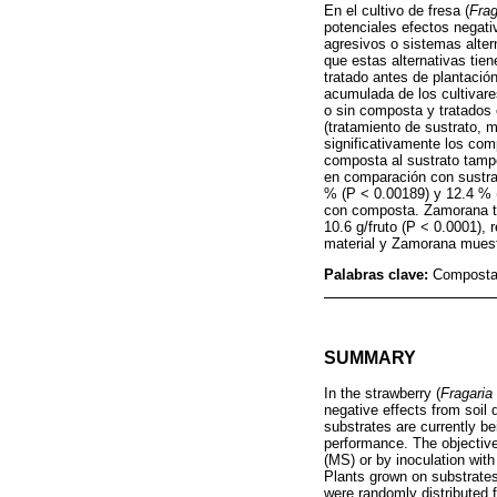
En el cultivo de fresa (
Frag
potenciales efectos negat
agresivos o sistemas alter
que estas alternativas tien
tratado antes de plantació
acumulada de los cultivare
o sin composta y tratados 
(tratamiento de sustrato, m
significativamente los com
composta al sustrato tampoc
en comparación con sustra
% (P < 0.00189) y 12.4 % (
con composta. Zamorana tu
10.6 g/fruto (P < 0.0001),
material y Zamorana muestr
Palabras clave:
Composta;
SUMMARY
In the strawberry (
Fragaria
negative effects from soil
substrates are currently be
performance. The objective
(MS) or by inoculation wit
Plants grown on substrates
were randomly distributed f