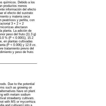
os químicos. Debido a los
ian productos menos
nte información del efecto
ar el efecto del sustrato
imiento y materia seca
n peatmoss y perlita, con
actorial 3 × 2 × 2
 micorrizas afectaron
a planta. La adición de
nor peso del fruto (11.3 g)
6.0 % (P < 0.0001), 15.2
e, en plantas cultivadas
lanta (P < 0.006) y 12.8
vs
.
re tratamiento previo del
dimiento y peso de fruto.
hods. Due to the potential
stems such as growing on
alternatives have on plant
nting with metam sodium
ival strawberry cultivars.
 not with MS or mycorrhiza
ia and cultivars) into a