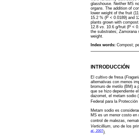
glasshouse. Neither MS nor 
organs. The addition of comp
lower weight of the fruit (
15.2 % (P < 0.0189) and 12
plants grown with compost.
12.8
vs
. 10.6 g/fruit (P < 
the substrates; Zamorana sh
weight.
Index words:
Compost; pea
INTRODUCCIÓN
El cultivo de fresa (
Fragari
alternativas con menos imp
bromuro de metilo (BM) a p
que se hizo dependiente el
dazomet, el metam sodio (M
Federal para la Protecció
Metam sodio es considerado
MS es un menor costo en re
control de malezas, nemat
Verticillium
, uno de los pri
al
., 2007
).