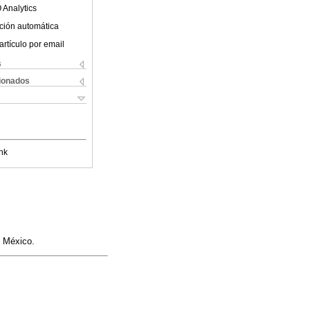
 Analytics
ción automática
artículo por email
s
cionados
nk
, México.