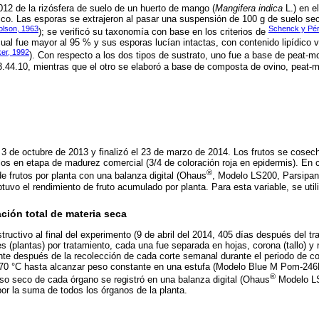
2012 de la rizósfera de suelo de un huerto de mango (
Mangifera indica
L.) en e
co. Las esporas se extrajeron al pasar una suspensión de 100 g de suelo se
lson, 1963
Schenck y Pér
); se verificó su taxonomía con base en los criterios de
 cual fue mayor al 95 % y sus esporas lucían intactas, con contenido lipídico vi
er, 1992
). Con respecto a los dos tipos de sustrato, uno fue a base de peat-mo
3.44.10, mientras que el otro se elaboró a base de composta de ovino, peat-m
l 3 de octubre de 2013 y finalizó el 23 de marzo de 2014. Los frutos se cos
os en etapa de madurez comercial (3/4 de coloración roja en epidermis). En 
®
de frutos por planta con una balanza digital (Ohaus
, Modelo LS200, Parsipan
btuvo el rendimiento de fruto acumulado por planta. Para esta variable, se util
ción total de materia seca
ructivo al final del experimento (9 de abril del 2014, 405 días después del tra
s (plantas) por tratamiento, cada una fue separada en hojas, corona (tallo) y 
te después de la recolección de cada corte semanal durante el periodo de c
70 °C hasta alcanzar peso constante en una estufa (Modelo Blue M Pom-246F
®
so seco de cada órgano se registró en una balanza digital (Ohaus
Modelo LS
por la suma de todos los órganos de la planta.