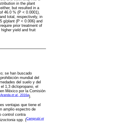
ribution in the plant
either, but resulted in a
 of 46.0 % (P < 0.0001),
d total, respectively, in
.5 g/plant (P < 0.006) and
require prior treatment of
higher yield and fruit
elo; se han buscado
prohibición mundial del
rmedades del suelo y del
el 1,3 diclopropano, el
s en México por la Comisión
-Aranda
et al
., 2016a
).
es ventajas que tiene el
un amplio espectro de
 control contra
Camprubí
et
izoctonia
spp. (