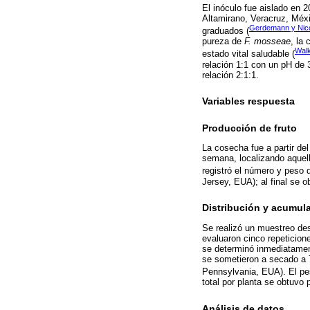
El inóculo fue aislado en 
Altamirano, Veracruz, Méxi
Gerdemann y Nico
graduados (
pureza de
F. mosseae
, la
Walk
estado vital saludable (
relación 1:1 con un pH de 
relación 2:1:1.
Variables respuesta
Producción de fruto
La cosecha fue a partir de
semana, localizando aquell
registró el número y peso 
Jersey, EUA); al final se o
Distribución y acumula
Se realizó un muestreo dest
evaluaron cinco repeticione
se determinó inmediatamen
se sometieron a secado a 
Pennsylvania, EUA). El pe
total por planta se obtuvo 
Análisis de datos