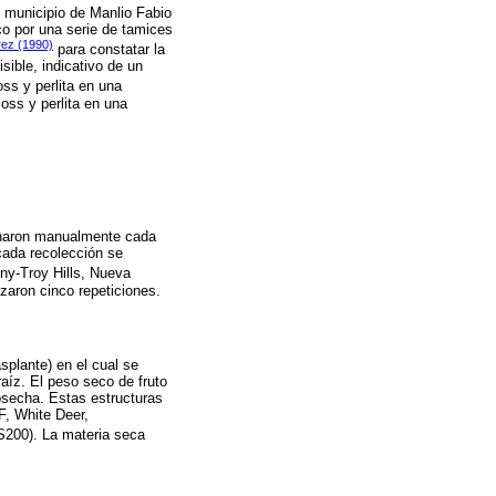
l municipio de Manlio Fabio
co por una serie de tamices
ez (1990)
para constatar la
sible, indicativo de un
ss y perlita en una
oss y perlita en una
echaron manualmente cada
cada recolección se
ny-Troy Hills, Nueva
izaron cinco repeticiones.
splante) en el cual se
raíz. El peso seco de fruto
osecha. Estas estructuras
, White Deer,
200). La materia seca