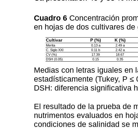
Cuadro 6
Concentración prome
en hojas de dos cultivares d
Cultivar
P (%)
K (%)
Merita
0.13 a
2.49 a
C. Siglo XXI
0.11 b
2.42 a
CV (%)
17.39
18.67
DSH (0.05)
0.15
0.35
Medias con letras iguales en 
estadísticamente (Tukey, P ≤ 0
DSH: diferencia significativa 
El resultado de la prueba de 
nutrimentos evaluados en hoja
condiciones de salinidad se 