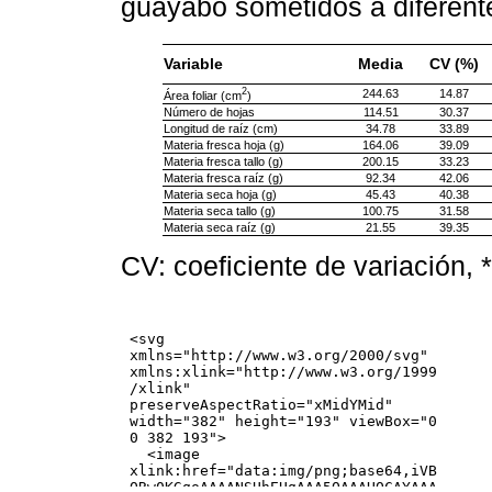
guayabo sometidos a diferent
Variable
Media
CV (%)
2
244.63
14.87
Área foliar (cm
)
Número de hojas
114.51
30.37
Longitud de raíz (cm)
34.78
33.89
Materia fresca hoja (g)
164.06
39.09
Materia fresca tallo (g)
200.15
33.23
Materia fresca raíz (g)
92.34
42.06
Materia seca hoja (g)
45.43
40.38
Materia seca tallo (g)
100.75
31.58
Materia seca raíz (g)
21.55
39.35
CV: coeficiente de variación, *