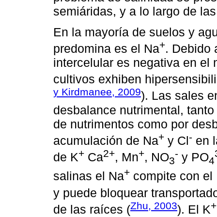
semiáridas, y a lo largo de las
En la mayoría de suelos y agu
+
predomina es el Na
. Debido 
intercelular es negativa en el
cultivos exhiben hipersensibil
y Kirdmanee, 2009
). Las sales e
desbalance nutrimental, tanto
de nutrimentos como por desba
+
-
acumulación de Na
y Cl
en l
+
2+
+
-
de K
Ca
, Mn
, NO
y PO
3
4
+
salinas el Na
compite con el
y puede bloquear transportad
Zhu, 2003
+
de las raíces (
). El K