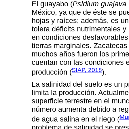
El guayabo (
Psidium guajava
México, ya que de éste se pued
hojas y raíces; además, es un 
tolera déficits nutrimentales 
en condiciones desfavorables,
tierras marginales. Zacatecas
muchos años fueron los primer
cuentan con las condiciones 
SIAP, 2018
producción (
).
La salinidad del suelo es un p
limita la producción. Actualme
superficie terrestre en el mun
número aumenta debido a reg
Mun
de agua salina en el riego (
problema de salinidad se pres