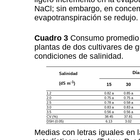
NaCl; sin embargo, en concent
evapotranspiración se redujo.
Cuadro 3
Consumo promedio 
plantas de dos cultivares de 
condiciones de salinidad.
Día
Salinidad
-1
(dS m
)
15
30
1.2
0.82 a
0.85 a
2.0
0.75 a
0.75 a
2.5
0.78 a
0.58 a
3.0
0.83 a
0.83 a
3.5
0.56 a
0.56 a
CV (%)
38.45
37.81
DSH (0.05)
6.13
3.02
Medias con letras iguales en 