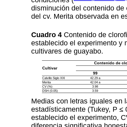
disminución del contenido de c
del cv. Merita observada en es
Cuadro 4
Contenido de clorofi
establecido el experimento y 
cultivares de guayabo.
Contenido de clo
Cultivar
99
Calvillo Siglo XXI
42.29 a
Merita
42.04 a
CV (%)
3.98
DSH (0.05)
3.59
Medias con letras iguales en 
estadísticamente (Tukey, P ≤ 
establecido el experimento, C
diferencia significativa honest