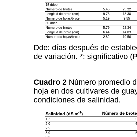
15 ddee
Número de brotes
5.45
25.22
Longitud de brote (cm)
9.76
18.30
Número de hojas/brote
5.19
9.55
30 ddee
Número de brotes
5.79
23.34
Longitud de brote (cm)
6.44
14.03
Número de hojas/brote
2.82
19.56
Dde: días después de establec
de variación. *: significativo (
Cuadro 2
Número promedio de 
hoja en dos cultivares de gua
condiciones de salinidad.
-1
Número de brote
Salinidad (dS m
)
1.2
5
2.0
6
2.5
3.0
5