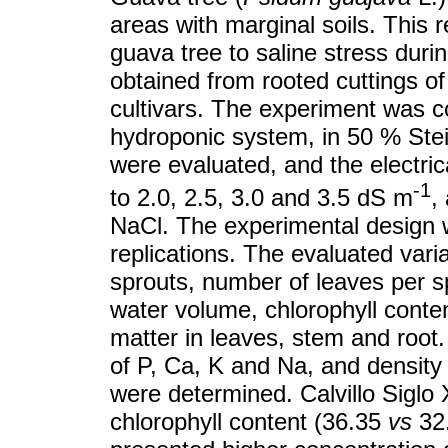
areas with marginal soils. This 
guava tree to saline stress duri
obtained from rooted cuttings of
cultivars. The experiment was c
hydroponic system, in 50 % Stein
were evaluated, and the electric
-1
to 2.0, 2.5, 3.0 and 3.5 dS m
,
NaCl. The experimental design 
replications. The evaluated var
sprouts, number of leaves per sp
water volume, chlorophyll content
matter in leaves, stem and root. 
of P, Ca, K and Na, and density
were determined. Calvillo Siglo 
chlorophyll content (36.35
vs
32.