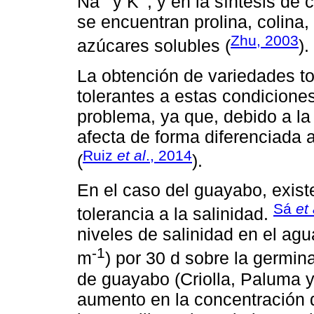
Na
y K
, y en la síntesis de
se encuentran prolina, colina, 
Zhu, 2003
azúcares solubles (
).
La obtención de variedades tol
tolerantes a estas condicione
problema, ya que, debido a la 
afecta de forma diferenciada
Ruiz
et al
., 2014
(
).
En el caso del guayabo, exist
Sá
et 
tolerancia a la salinidad.
niveles de salinidad en el agua
-1
m
) por 30 d sobre la germina
de guayabo (Criolla, Paluma 
aumento en la concentración d